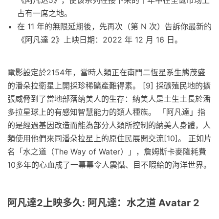
《阿凡达5》，使该系列在接下来的十年中在圣诞市场上
占有一席之地。
在 11 年的無限延期後，先再次（第 N 次）告訴你最新的
《阿凡達 2》上映日期：2022 年 12 月 16 日。
電影設定於2154年，當時人類正在南門二恆星系生態茂盛
的潘朵拉衛星上開採珍稀礦產難得素。 [9] 採礦殖民地的擴
張威脅到了當地部落纳美人的生存：納美人是土生土長於潘
多拉星球上的有感知智慧能力的類人種族。 「阿凡達」指
的是經過基因改造而能為部分人類所控制的納美人身體，人
類使用他們來同潘朵拉星上的原住民展開交流[10]。 正如片
名「水之道（The Way of Water）」，詹姆斯卡麥隆耗費
10多年的心血成了一幕幕令人震懾、目不暇給的海洋世界。
阿凡達2上映多久: 阿凡達：水之道 Avatar 2