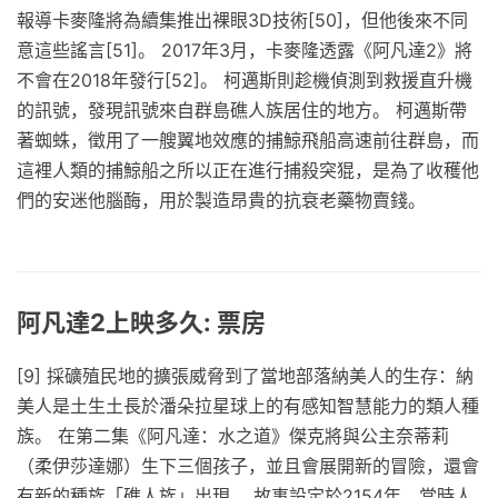
報導卡麥隆將為續集推出裸眼3D技術[50]，但他後來不同
意這些謠言[51]。 2017年3月，卡麥隆透露《阿凡達2》將
不會在2018年發行[52]。 柯邁斯則趁機偵測到救援直升機
的訊號，發現訊號來自群島礁人族居住的地方。 柯邁斯帶
著蜘蛛，徵用了一艘翼地效應的捕鯨飛船高速前往群島，而
這裡人類的捕鯨船之所以正在進行捕殺突猑，是為了收穫他
們的安迷他腦酶，用於製造昂貴的抗衰老藥物賣錢。
阿凡達2上映多久: 票房
[9] 採礦殖民地的擴張威脅到了當地部落納美人的生存：納
美人是土生土長於潘朵拉星球上的有感知智慧能力的類人種
族。 在第二集《阿凡達：水之道》傑克將與公主奈蒂莉
（柔伊莎達娜）生下三個孩子，並且會展開新的冒險，還會
有新的種族「礁人族」出現。 故事設定於2154年，當時人