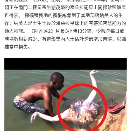
類正在南門二恆星系生態茂盛的潘朵拉衛星上開採珍稀礦產
難得素。 採礦殖民地的擴張威脅到了當地部落納美人的生
存：納美人是土生土長於潘朵拉星球上的有感知智慧能力的
類人種族。 《阿凡達2》片長3小時13分鐘，令戲院每日放
映場數相對減少，有電影業內人士估計透過增加票價，以彌
補當中損失。