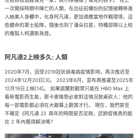
一次開採時期中陣亡的人類，在出征前備份的記憶被轉移進
入納美人身體中，化身阿凡達，更加適應當地作戰環境，這
些續命的軍士船隊，隨後也到了潘朵拉星，特種部隊以上校
的複製人柯邁斯為首。
阿凡達2上映多久: 人類
2020年7月，因受2019冠状病毒病疫情影响，再次推迟至
2024年12月20日[3]。 2023年6月，宣布再推遲至2025年
12月19日上映[14]。 如果諾蘭對觀眾只能在 HBO Max 上
看新電影而生氣，那卡麥隆勢必會對這情況掀桌砍人：他的
每一部電影都必須在大銀幕上觀賞才行。 現在，我們甚至
不確定《阿凡達 2》兩年的時間是否足夠，武肺疫情真的能
在 2 年內獲得解決嗎？