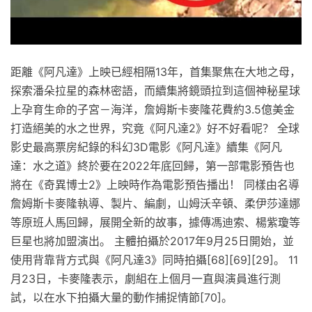
距離《阿凡達》上映已經相隔13年，首集聚焦在大地之母，
探索潘朵拉星的森林密語，而續集將鏡頭拉到這個神秘星球
上孕育生命的子宮－海洋，詹姆斯卡麥隆花費約3.5億美金
打造絕美的水之世界，究竟《阿凡達2》好不好看呢？ 全球
影史最高票房紀錄的科幻3D電影《阿凡達》續集《阿凡
達：水之道》終於要在2022年底回歸，第一部電影預告也
將在《奇異博士2》上映時作為電影預告播出！ 同樣由名導
詹姆斯卡麥隆執導、製片、編劇，山姆沃辛頓、柔伊莎達娜
等原班人馬回歸，展開全新的故事，據傳馮迪索、楊紫瓊等
巨星也將加盟演出。 主體拍攝於2017年9月25日開始，並
使用背靠背方式與《阿凡達3》同時拍攝[68][69][29]。 11
月23日，卡麥隆表示，劇組在上個月一直與演員進行測
試，以在水下拍攝大量的動作捕捉情節[70]。