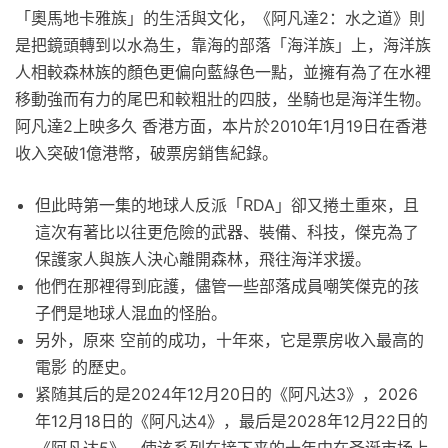
「奧馬地卡雅族」的生活與文化，《阿凡達2：水之道》則
是把鏡頭轉到以水為生，靠海的部落「海洋族」上，海洋族
人相較森林族的顏色更偏向藍綠色一點，並擁有為了在水裡
移動強而有力的尾巴和較粗壯的四肢，坐騎也是海洋生物。
阿凡達2上映多久 香港方面，本片於2010年1月19日在香港
收入突破1億港幣，破票房銷售紀錄。
但此時第一集的地球人反派「RDA」卻又捲土重來，且
這次有著比以往更危險的武器、裝備、科技，傑克為了
保護家人與族人決心離開森林，飛往海洋求援。
他們在那裡得到庇護，儘管一些部落成員嘲笑傑克的孩
子們是地球人混血的怪胎。
另外，原來 空前的成功，十年來，它是票房收入最高的
電影 的歷史。
紧随其后的是2024年12月20日的《阿凡达3》，2026
年12月18日的《阿凡达4》，最后是2028年12月22日的