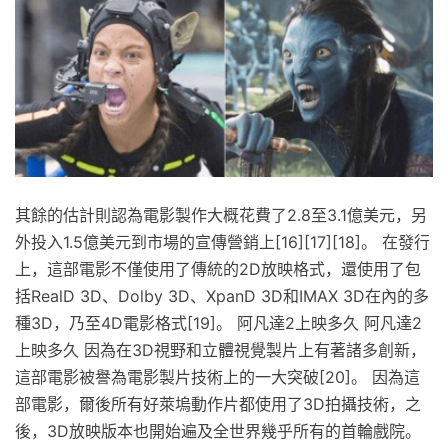
其餘的估計則認為電影製作大概花費了2.8至3.1億美元，另
外投入1.5億美元到市場的宣傳營銷上[16][17][18]。 在發行
上，這部電影不僅使用了傳統的2D放映格式，還使用了包
括RealD 3D、Dolby 3D、XpanD 3D和IMAX 3D在內的多
種3D，乃至4D電影格式[19]。 阿凡達2上映多久 阿凡達2
上映多久 因為在3D視野和立體視覺製片上有著諸多創新，
這部電影被譽為電影製片技術上的一大突破[20]。 因為這
部電影，爾後所有好萊塢動作片都使用了3D拍攝技術，之
後，3D放映版本也開始遍及全世界幾乎所有的首輪戲院。