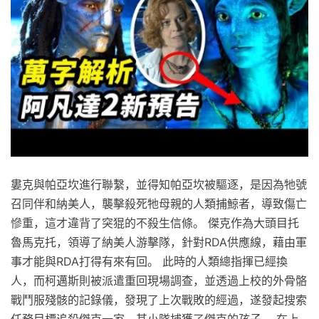
婁克與帕亞坎進行聯繫，並得知帕亞坎被驅逐，是因為牠號
召同伴和納美人，襲擊殺死牠母親的人類捕鯨者，導致傷亡
慘重，這才違背了突猑的不殺生信條。 傑克作為大頭目托
魯馬克托，領導了納美人游擊隊，針對RDA供應線，藉由軍
事才能與RDA打得有來有回。 此時的人類總指揮已經換
人，而柯邁斯則被派遣重回現場調查，並透過上校的外骨骼
戰鬥服殘骸的記錄儀，發現了上次戰敗的經過，遂發起搜索
任務目標追殺傑克一家，其小隊捕獲了傑克的孩子。 在上