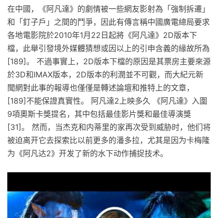
在中國，《阿凡達》的劇情被一些網友影射為「強制拆遷」
和「釘子戶」之間的鬥爭，因此有傳言稱中國廣電總局要求
各地電影院於2010年1月22日起將《阿凡達》2D版本下
檔，此舉引發境外媒體猜想或因以上的引申含義的緣故所為
[189]。 不過事實上，2D版本下檔的原因是其票房主要來源
於3D和IMAX版本，2D版本的利潤並不可觀，而大紀元新
聞網對此事的報導也僅僅是轉述論壇和推特上的文章，
[189]不能保證真實性。 阿凡達2上映多久 《阿凡達》入圍
9項奧斯卡獎提名，其中包括最佳影片獎和最佳導演獎
[31]。 然而，当杰克和内蒂里的家再次受到威胁时，他们将
被迫离开它去探索比以前更多的潘多拉，尤其是因为卡梅隆
为《阿凡达2》开发了新的水下动作捕捉技术。