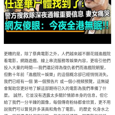
更糟的是，除了祭典電影之外，人們越來越不願花錢進戲院
看電影，網路遊戲、線上串流服務等娛樂內容，更吸引他們
投入大量的時間──我們還記得為復仇者們而進戲院朝聖，
但數十年前「進戲院＝娛樂」的這個概念卻已經悄悄消失。
我們已經有一個 第一個預告片 或一個小視頻預覽，這無疑
會幫助您更好地了解這部期待已久的電影為我們準備了什
麼。 誠然，它並沒有透露太多關於情節本身的信息，但它
給了我們一分半鐘的圖像，每個傳奇粉絲都會欣賞，更不用
說我們可以瞥見許多演員和角色了電影。 的歷史 化身水之