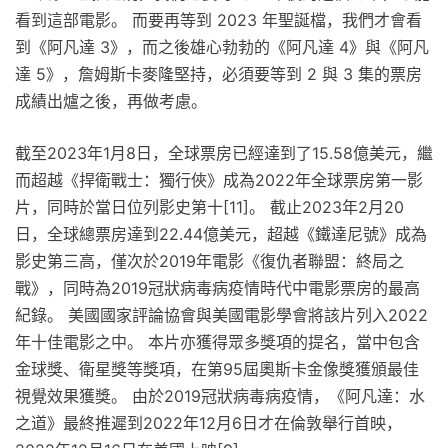
看到這部電影。 而要再等到 2023 年聖誕檔，我們才會看
到《阿凡達 3》，而之後雄心勃勃的《阿凡達 4》與《阿凡
達 5》，詹姆斯卡麥隆堅持，必須要等到 2 與 3 集的票房
成績出爐之後，再做考慮。
截至2023年1月8日，全球票房已經達到了15.58億美元，繼
而超越《捍衛戰士：獨行俠》成為2022年全球票房第一影
片，同時於當日位列影史第十[11]。 截止2023年2月20
日，全球總票房達到22.44億美元，超越《鐵達尼號》成為
影史第三高，僅次於2019年電影《復仇者聯盟：終局之
戰》，同時為2019冠狀病毒病疫情時代中電影票房的最高
紀錄。 美國國家評論協會與美國電影學會將該片列入2022
年十佳電影之中。 本片亦獲得眾多獎項的提名，當中包含
金球獎、衛星獎等獎項，在第95屆奧斯卡金像獎獲頒最佳
視覺效果獲獎。 由於2019冠狀病毒病疫情，《阿凡達：水
之道》最終推遲到2022年12月6日才在倫敦舉行首映，