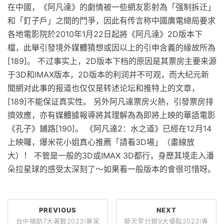
在中國，《阿凡達》的劇情被一些網友影射為「强制拆迁」
和「釘子戶」之間的鬥爭，因此有传言称中國廣電總局要求
各地電影院於2010年1月22日起將《阿凡達》2D版本下
檔，此舉引發境外媒體猜想或因以上的引申含義的緣故所為
[189]。 不过事实上，2D版本下档的原因是其票房主要来源
于3D和IMAX版本，2D版本的利润并不可观，而大纪元新
聞網对此事的报道也仅仅是转述论坛和推特上的文章，
[189]不能保证真实性。 另外阿凡達票房火熱，引發票房排
擠效應，亦有媒體據報導將其理解為為即將上映的華語電影
《孔子》鋪路[190]。 《阿凡達2：水之道》已經在12月14
上映囉，爆米花小姐真心推薦「請看3D場」（畫線放
大）！ 不管是一般的3D或IMAX 3D都行，身歷其境走入潘
朵拉星球的感受太深刻了～如果看一般版本的會很可惜呀。
PREVIOUS
NEXT
台中補助7大著數2023!專家
聊天室分類9大優點2023!專