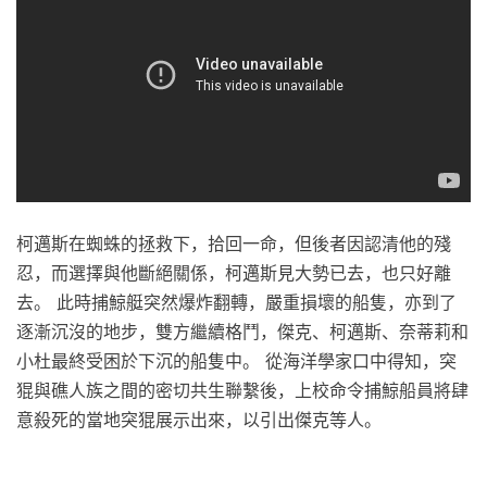
柯邁斯在蜘蛛的拯救下，拾回一命，但後者因認清他的殘
忍，而選擇與他斷絕關係，柯邁斯見大勢已去，也只好離
去。 此時捕鯨艇突然爆炸翻轉，嚴重損壞的船隻，亦到了
逐漸沉沒的地步，雙方繼續格鬥，傑克、柯邁斯、奈蒂莉和
小杜最終受困於下沉的船隻中。 從海洋學家口中得知，突
猑與礁人族之間的密切共生聯繫後，上校命令捕鯨船員將肆
意殺死的當地突猑展示出來，以引出傑克等人。