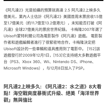
《阿凡達2》光是拍攝的預算就高達 2.5 阿凡達2上映多久
億美元，業內人士估計《阿凡達2》美國首周末票房收1.5億
至1.7億美元（約11.7億至13.2億港元），未知能否打破《阿
凡達》全球27億美元的票房世界紀錄。 卡梅隆2007年選了
Ubisoft蒙特利爾公司為電影製作《阿凡達》遊戲。 電影製
作者和遊戲編輯者進行了很緊密地合作，卡梅隆決定把
Ubisoft設計的一些車輛和道具應用到了電影中。 [152]該
遊戲發行於2009年12月1日，[153]它支持絕大多數遊戲平
台（PS3、Xbox 360、Wii、Nintendo DS、iPhone、
Microsoft Windows），与12月8日加入了PSP。
阿凡達2上映多久: 《阿凡達2：水之道》8大看
點！海空戰爽度暴衝式升級、絕美「海洋世界
觀」無與倫比