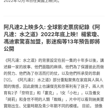
2022年12月16日在美國上映[9]。
阿凡達2上映多久: 全球影史票房紀錄《阿
凡達：水之道》2022年底上映！楊紫瓊、
馮迪索驚喜加盟，影迷痴等13年預告即將
公開
《阿凡達：水之道》的背景設定在前一集的十年多以後，講
述蘇一家的故事、他們面臨的麻煩、他們為了保護彼此而做
的努力、他們為了存活而打的仗，以及他們所承受的悲劇
[12]。 《阿凡達2：水之道》部分重點聚焦在家庭與人與人
間的情感，因此劇情上也讓傑克和奈蒂利有了孩子，兩人共
育有2子「奈特言」和「婁克」，1女「小杜」，以及養女
「綺莉」和身世不明的人類「蜘蛛」，片中可以看到納美寶
寶剛出生、兒童時期及青少年期不同的模樣。 目前， 頭像