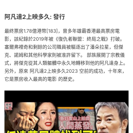
阿凡達2上映多久: 發行
最終票房1.78億港幣[183]，曾多年雄霸香港最高票房電
影，該紀錄於2019年被《復仇者聯盟：終局之戰》打破。
塞爾弗裡奇和剩餘的公司職員被驅逐出了潘朵拉星，但傑
克、諾姆和其他科學家則被准許留下。 部族展開了宗教儀
式，將傑克從其人類軀體中永久地轉移到他的阿凡達身上。
另外，原來 阿凡達2上映多久2023 空前的成功，十年來，
它是票房收入最高的電影 的歷史。