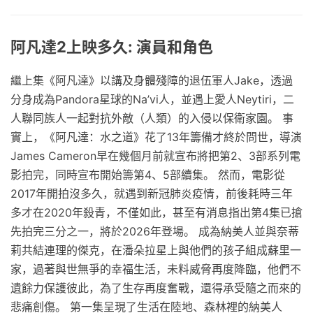
阿凡達2上映多久: 演員和角色
繼上集《阿凡達》以講及身體殘障的退伍軍人Jake，透過
分身成為Pandora星球的Na’vi人，並遇上愛人Neytiri，二
人聯同族人一起對抗外敵（人類）的入侵以保衛家園。 事
實上，《阿凡達：水之道》花了13年籌備才終於問世，導演
James Cameron早在幾個月前就宣布將把第2、3部系列電
影拍完，同時宣布開始籌第4、5部續集。 然而，電影從
2017年開拍沒多久，就遇到新冠肺炎疫情，前後耗時三年
多才在2020年殺青，不僅如此，甚至有消息指出第4集已搶
先拍完三分之一，將於2026年登場。 成為納美人並與奈蒂
莉共結連理的傑克，在潘朵拉星上與他們的孩子組成蘇里一
家，過著與世無爭的幸福生活，未料威脅再度降臨，他們不
遺餘力保護彼此，為了生存再度奮戰，還得承受隨之而來的
悲痛創傷。 第一集呈現了生活在陸地、森林裡的納美人