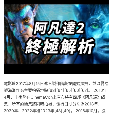
電影於2017年8月15日進入製作階段並開始預拍，並以曼哈
頓海灘作為主要拍攝地點[63][64][65][66][67]。 2016年
4月，卡麥隆在CinemaCon上宣布將有四部《阿凡達》續
集，所有的續集將同時拍攝，發行日期分別為2018年、
2020年、2022年和2023年[48][49]。 2016年10月，據