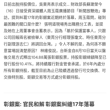
日前出脫持股價位，吳東亮表示成交... 財政部長蘇建榮今
（16）日接受資深媒體人周玉蔻廣播節目「新聞放鞭炮」專
訪，提到糾葛17年的彰銀案近期終於落幕，周玉蔻問，碰到
最困難的關口是什麼？ 張明道現場秀出職務分工表，並提
及她在上周董事會含蓄表示，因為「基於保護當事人，只跟
公司回報兩名被檢舉人（東莞分行經理張瓊文、時任東莞分
行副理游志仁）將調回台灣。」令人不解的是，為何孫不願
意當場說清楚原因？ 林維俊說，台新金自8月10日當天以盤
後交易方式釋出104.88萬張彰銀股票，持股彰銀總額降至已
發行股份10.41%，將持續履行對金管會承諾，於6年內處分
所有彰銀持股，截至目前為止已陸續透過發行可交換債、可
交換特別股、鉅額交易等方式處分彰銀持股。
彰銀案: 官民和解 彰銀案糾纏17年落幕