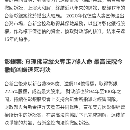
撤回訴訟，上演大和解，終結近八年來的纏訟，歷經17年的
台新彰銀案終於播出大結局。 2020年保德信人壽宣佈退出
台灣市場，台新金控為取得其保險業務，以出清彰化銀行股
權，作為標下保德信的資金，換取財政部的核准，結束長達
15年的紛爭。
彰銀案: 真理佛堂縱火奪走7條人命 最高法院今
撤銷凶嫌逃死判決
台新金後來以新台幣365億、溢價114億得標，取得彰銀
22.5%股權，成為最大股東。 財政部也於94年至100年之
間，持續在彰銀股東會上支持台新金所指派之經營團隊。
財政部與台新金控昨天發表共同聲明，宣布雙方因彰銀經營
權所衍生的訴訟案，在最高法院協助下已完成調解，達成解
決爭端的共識，台新金控向法院撤回訴訟。