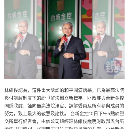
林維俊認為，這件重大訴訟的和平圓滿落幕，已為最高法院
移付調解制度下的紛爭解決樹立新標竿，財政部與台新金控
同感欣慰，謹向最高法院法官、調解委員及所有參與成員的
努力，致上最大的敬意及謝忱。 台新金控10日下午5點於證
交所舉行記者會，由該公司總經理林維俊說明財政部與台新
金的共同聲明，強調雙方已達成解決爭端的共識，由台新金