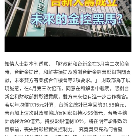
知情人士對本刊透露，「財政部和台新金在3月第二次協商
時，台新金提出，和解書須提及感謝台新金經營彰銀期間貢
獻，未來雙方有業務合作機會等2項要求。」 財政部為了展
現誠意，在4月第三次協商，同意在和解書中載明，感謝台
新金和財政部對彰銀貢獻，雙方未來也有進一步合作機會。
若以年均價17.15元計算，台新金總計已拿回約31.56億元，
若再加上這次財政部協助買回彰銀持股55億元，台新金總
計落袋近90億元，持股彰銀僅剩10％，將在明年彰銀改選
董事前，喪失對彰銀實質控制力。 究竟吳東亮為何會堅