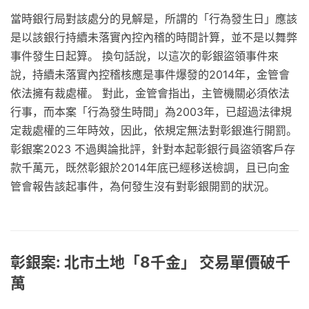
當時銀行局對該處分的見解是，所謂的「行為發生日」應該
是以該銀行持續未落實內控內稽的時間計算，並不是以舞弊
事件發生日起算。 換句話說，以這次的彰銀盜領事件來
說，持續未落實內控稽核應是事件爆發的2014年，金管會
依法擁有裁處權。 對此，金管會指出，主管機關必須依法
行事，而本案「行為發生時間」為2003年，已超過法律規
定裁處權的三年時效，因此，依規定無法對彰銀進行開罰。
彰銀案2023 不過輿論批評，針對本起彰銀行員盜領客戶存
款千萬元，既然彰銀於2014年底已經移送檢調，且已向金
管會報告該起事件，為何發生沒有對彰銀開罰的狀況。
彰銀案: 北市土地「8千金」 交易單價破千
萬