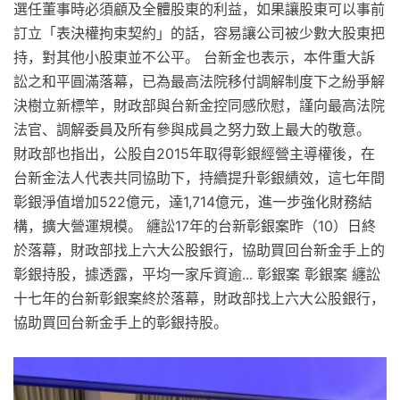
選任董事時必須顧及全體股東的利益，如果讓股東可以事前
訂立「表決權拘束契約」的話，容易讓公司被少數大股東把
持，對其他小股東並不公平。 台新金也表示，本件重大訴
訟之和平圓滿落幕，已為最高法院移付調解制度下之紛爭解
決樹立新標竿，財政部與台新金控同感欣慰，謹向最高法院
法官、調解委員及所有參與成員之努力致上最大的敬意。
財政部也指出，公股自2015年取得彰銀經營主導權後，在
台新金法人代表共同協助下，持續提升彰銀績效，這七年間
彰銀淨值增加522億元，達1,714億元，進一步強化財務結
構，擴大營運規模。 纏訟17年的台新彰銀案昨（10）日終
於落幕，財政部找上六大公股銀行，協助買回台新金手上的
彰銀持股，據透露，平均一家斥資逾... 彰銀案 彰銀案 纏訟
十七年的台新彰銀案終於落幕，財政部找上六大公股銀行，
協助買回台新金手上的彰銀持股。