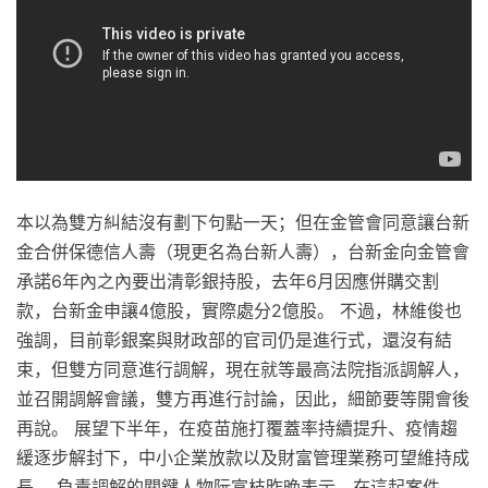
本以為雙方糾結沒有劃下句點一天；但在金管會同意讓台新
金合併保德信人壽（現更名為台新人壽），台新金向金管會
承諾6年內之內要出清彰銀持股，去年6月因應併購交割
款，台新金申讓4億股，實際處分2億股。 不過，林維俊也
強調，目前彰銀案與財政部的官司仍是進行式，還沒有結
束，但雙方同意進行調解，現在就等最高法院指派調解人，
並召開調解會議，雙方再進行討論，因此，細節要等開會後
再說。 展望下半年，在疫苗施打覆蓋率持續提升、疫情趨
緩逐步解封下，中小企業放款以及財富管理業務可望維持成
長。 負責調解的關鍵人物阮富枝昨晚表示，在這起案件