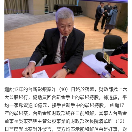
纏訟17年的台新彰銀案昨（10）日終於落幕，財政部找上六
大公股銀行，協助買回台新金手上的彰銀持股，據透露，平
均一家斥資逾10億元，接手台新手中的彰銀持股。 糾纏17
年的彰銀案，台新金和財政部終在日前和解，當事人台新金
董事長吳東亮與主管公股事業的財政部次長阮清華昨（12）
日首度就此案對外發言，雙方均表示能和解落幕是好事，對