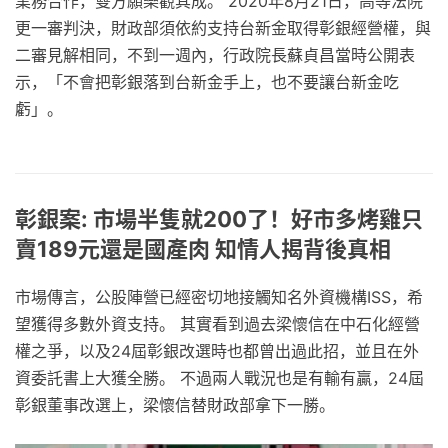
業務合作，雙方願樂觀其成。 2020年8月21日，高等法院
更一審判決，財政部須依約支持台新金取得彰銀經營權，與
二審見解相同，不到一週內，行政院長蘇貞昌當時公開表
示，「不會把彰銀落到台新金手上，也不要讓台新金吃
虧」。
彰銀案: 市場半隻就200了！好市多烤雞只
賣189元還是國產肉 知情人揭背後真相
市場傳言，公股陣營已經密切地接觸知名外資機構ISS，希
望獲得多數外資支持。 其實看到過去梁懷信在中石化經營
權之爭，以及24屆彰銀改選時也都曾出過此招，並且在外
資委託書上大獲全勝。 不過兩人戰況也是有輸有贏，24屆
彰銀董事改選上，梁懷信替財政部拿下一勝。