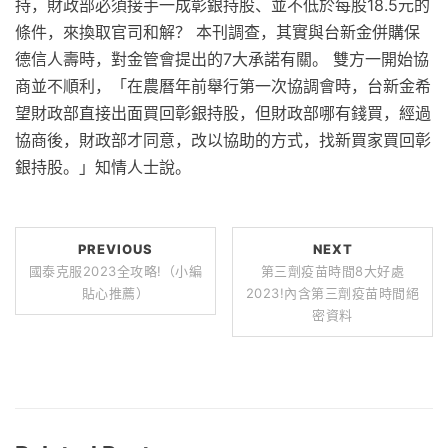
持，財政部必須接手一成彰銀持股、並不低於每股18.5元的
條件，來換取官司和解？ 本刊調查，其實與台新金併購保
德信人壽時，對金管會提出的7大承諾有關。 雙方一開始協
商並不順利，「在農曆年前舉行第一次協調會時，台新金希
望財政部直接出面買回彰銀持股，但財政部哪有錢買，經過
協商後，財政部才同意，改以協助的方式，找新買家買回彰
銀持股。」知情人士說。
PREVIOUS
NEXT
國泰克服2023全攻略!（小編
第三劑疫苗時間8大好處
貼心推薦）
2023!內含第三劑疫苗時間絕
密資料