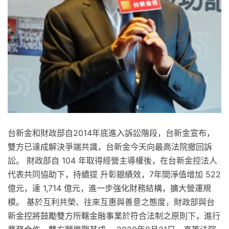
台新金和財政部自2014年底進入訴訟階段，台新金宣布，
雙方已達成解決爭端共識，台新金今天向最高法院撤回訴
訟。 財政部自 104 年取得經營主導權後，在台新金控法人
代表共同協助下，持續提 升彰銀績效，7年間淨值增加 522
億元，達 1,714 億元，進一步強化財務結構，擴大營運規
模。 基於互利共榮、往來互惠與善意之態度，財政部與台
新金控將鼓勵雙方所轄金融事業於符合法制之原則下，進行