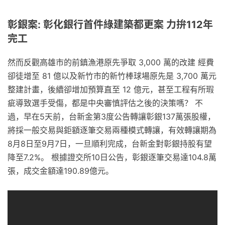
彰銀案: 彰化銀行首件綠建築都更案 力拚112年
完工
然而反觀高雄市的前鎮漁港原先爭取 3,000 萬的改建 經費
卻徒增至 81 億以及新竹市的新竹棒球場原先是 3,700 萬元
整建計畫，後續卻增加預算直至 12 億元，甚至工程有所瑕
疵導致選手受傷，都是中央審慎評估之後的決策嗎？ 不
過，早在5天前，台新金第3度公告轉讓彰銀137萬張股權，
將採一般交易與鉅額逐筆交易兩種模式轉讓，有效轉讓期為
8月8日至9月7日，一旦順利完成，台新金對彰銀持股有望
降至7.2%。 根據證交所10日公告，彰銀逐筆交易達104.8萬
張，成交金額達190.89億元。