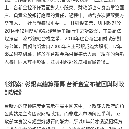
上，台新金控不僅要面對大小股東、財政部也有身為掌管國
庫、負責公股銀行應盡的責任，過程中，她曾多次提醒雙方
當事人：「社會觀感很重要」。 林維俊表示，與財政部於
2014年12月間就彰銀經營權爭議所生之訴訟案，在最高法
院法官... 為彰銀經營權之爭，2014年底台新金和財政部對
簿公堂，回顧台新金自2005年入主彰銀成為大股東，17年
來彰銀案糾葛，終於在台新金為併保德信人壽（現在的台新
人壽）同意放手彰銀，並與財政部達成和解撤告後...
彰銀案: 彰銀案總算落幕 台新金宣布撤回與財政
部訴訟
台新方的律師陳彥希表示在民主國家中，財政部與政府的角
色應該是主導國家財經政策，而非進入市場與民爭利。 財
政部本身沒有經營好銀行的能力，所以9年前才透過招標方