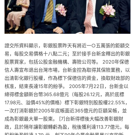
證交所資料顯示，彰銀股票昨天有將近一○五萬張的鉅額交
易，每股交易價格十八點二元；至於接手台新金釋出的彰銀
股票買家，包括公股金融機構、壽險公司等。 2020年保德
信人壽宣布退出台灣市場，台新金控為取得其保險業務，以
出清彰化銀行股權，作為標下保德信的資金，換取財政部的
核准，結束長達15年的紛爭。 2005年7月22日，台新金以
總得標金額新台幣365.68億元（每股26.12元，高於底標
17.98元、溢價45%的價格）標下彰銀特別股股權22.55%，
一次打消彰銀於2005年底帳面近365億元的巨額呆帳，並
成為彰銀最大單一股東。 [7]台新得標後大幅改善彰銀財
政，且於隔年讓彰銀轉虧為盈，稅後獲利達113.77億元，每