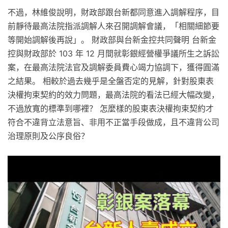
不過，林維俊說明，財政部跟台新都同意進入調解程序，目
前靜待最高法院指派調解人來召開調解會議，「相關細節要
等開始調解後再說」。 財政部與台新金控共同聲明 台新金
控與財政部於 103 年 12 月間就彰銀經營權爭議所生之訴訟
案，在最高法院法官及調解委員費心竭力協調下，獲得圓滿
之結果。 相較於過去幾乎是全盤否定的見解，針對股東表
決權拘束契約的效力問題，最高法院的看法已經大幅改變，
不過放寬的標準到哪裡？ 怎麼樣的股東表決權拘束契約才
符合不違背立法意旨、非用不正當手段做成，且不違背公司
治理原則及公序良俗？