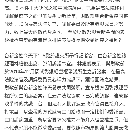
股稅後盈餘達 1.79 元，創下90年企業金融風暴以來的新
高。 5.本件重大訴訟之和平圓滿落幕，已為最高法院移付
調解制度下之紛爭解決樹立新標竿，財政部與台新金控同感
欣慰，謹向最高法院法官、調解委員及所有參與成員之努
力，致上最大的敬意及謝忱。 至於財政部與台新金間的表
決權拘束契約有無足以排除表決權長期受到拘束之機制？
台新金控今天下午5點於證交所舉行記者會，由台新金控總
經理林維俊出席，說明訴訟事宜。 林維俊表示，與財政部
於2014年12月間就彰銀經營權爭議所生之訴訟案，在最高
法院法官及調解委員費心竭力協調下，獲得圓滿之結果。
財政部與台新金控昨天發表共同聲明，宣布雙方因彰銀經營
權所衍生的訴訟案，在最高法院協助下已完成調解，達成解
決爭端的共識，台... 但是有人批評過去政府官員直接介入、
打電話，以查稅的方式威脅民間給政府一定比例的委託書，
民間詬病嚴重，所以會要求公權力不能介入經營權之爭，但
不代表公股不能徵求委託書，要依照市場原則讓大股東去徵