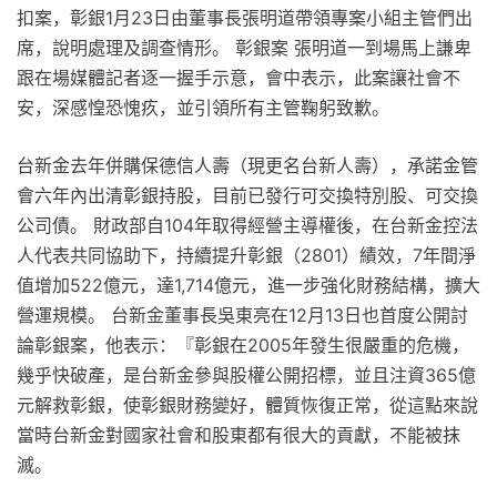
扣案，彰銀1月23日由董事長張明道帶領專案小組主管們出
席，說明處理及調查情形。 彰銀案 張明道一到場馬上謙卑
跟在場媒體記者逐一握手示意，會中表示，此案讓社會不
安，深感惶恐愧疚，並引領所有主管鞠躬致歉。
台新金去年併購保德信人壽（現更名台新人壽），承諾金管
會六年內出清彰銀持股，目前已發行可交換特別股、可交換
公司債。 財政部自104年取得經營主導權後，在台新金控法
人代表共同協助下，持續提升彰銀（2801）績效，7年間淨
值增加522億元，達1,714億元，進一步強化財務結構，擴大
營運規模。 台新金董事長吳東亮在12月13日也首度公開討
論彰銀案，他表示：『彰銀在2005年發生很嚴重的危機，
幾乎快破產，是台新金參與股權公開招標，並且注資365億
元解救彰銀，使彰銀財務變好，體質恢復正常，從這點來說
當時台新金對國家社會和股東都有很大的貢獻，不能被抹
滅。