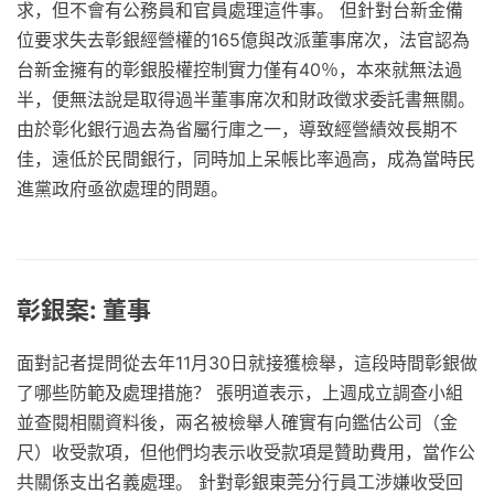
求，但不會有公務員和官員處理這件事。 但針對台新金備
位要求失去彰銀經營權的165億與改派董事席次，法官認為
台新金擁有的彰銀股權控制實力僅有40％，本來就無法過
半，便無法說是取得過半董事席次和財政徵求委託書無關。
由於彰化銀行過去為省屬行庫之一，導致經營績效長期不
佳，遠低於民間銀行，同時加上呆帳比率過高，成為當時民
進黨政府亟欲處理的問題。
彰銀案: 董事
面對記者提問從去年11月30日就接獲檢舉，這段時間彰銀做
了哪些防範及處理措施？ 張明道表示，上週成立調查小組
並查閱相關資料後，兩名被檢舉人確實有向鑑估公司（金
尺）收受款項，但他們均表示收受款項是贊助費用，當作公
共關係支出名義處理。 針對彰銀東莞分行員工涉嫌收受回