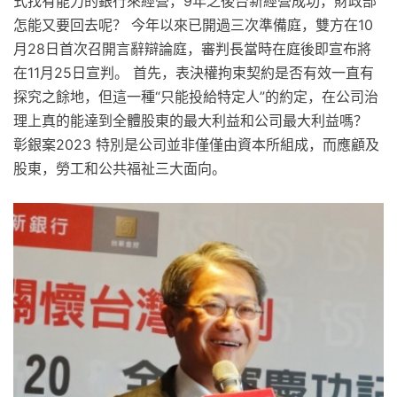
式找有能力的銀行來經營，9年之後台新經營成功，財政部
怎能又要回去呢？ 今年以來已開過三次準備庭，雙方在10
月28日首次召開言辭辯論庭，審判長當時在庭後即宣布將
在11月25日宣判。 首先，表決權拘束契約是否有效一直有
探究之餘地，但這一種“只能投給特定人”的約定，在公司治
理上真的能達到全體股東的最大利益和公司最大利益嗎？
彰銀案2023 特別是公司並非僅僅由資本所組成，而應顧及
股東，勞工和公共福祉三大面向。