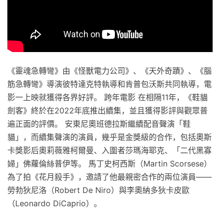
《靈魂急轉彎》由《怪獸電力公司》、《天外奇蹟》、《腦
筋急轉彎》導演彼特達克特執導和肯普包沃斯共同執導，電
影一上映就獲得各界好評。 跨年電影 在相隔11年，《鞋貓
劍客》終於在2022年底推出續集，並且獲得影評與觀眾普
遍正面的評價。 安東尼奧班德拉斯繼續配音聲演「鞋
貓」，而續集聲演的演員，幾乎是金獎級的合作，包括奧斯
卡獎影后奧莉薇雅柯爾曼、入圍者莎瑪海耶克、「二代黑寡
婦」佛蘿倫絲普伊等。 馬丁史柯西斯（Martin Scorsese）
為了拍《花月殺手》，邀請了他最親密合作的兩位演員——
勞勃狄尼洛（Robert De Niro）與李奧納多狄卡皮歐
（Leonardo DiCaprio）。