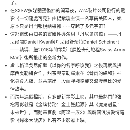
了。
在SXSW多媒體藝術節的開幕夜，A24製片公司發行的電
影《一切隨處可見》由楊紫瓊主演一名華裔美國人，她
原本只是出門報稅結果卻⋯⋯穿越了多元宇宙？
這部電影由知名的實驗性導演組「丹尼爾搭檔」——丹
尼爾關Daniel Kwan與丹尼爾舒奈特Daniel Scheinert
——執導，繼2016年的電影《屍控奇幻旅程Swiss Army
Man》後所推出的全新力作。
盧卡格達戈尼諾繼《以你的名字呼喚我》之後再度與提
摩西夏勒梅合作，甜茶與泰勒羅素在《骨肉的總和》裡
化身食人族，並共譜出一段血腥殘酷卻又浪漫無比的愛
情故事。
而跨年連假檔期，有多部新電影上映，其中最熱門的強
檔電影就是《金牌特務：金士曼起源》與《魔鬼剋星：
未來世》，而動畫喜劇《阿達一族2》與韓國浪漫愛情電
影《緣來大飯店》也有不少影廳上映。