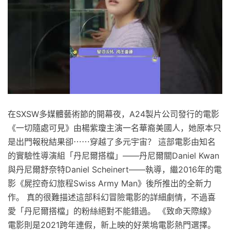
在SXSW多媒體藝術節的開幕夜，A24製片公司發行的電影
《一切隨處可見》由楊紫瓊主演一名華裔美國人，她原本只
是出門報稅結果卻⋯⋯穿越了多元宇宙？ 這部電影由知名
的實驗性導演組「丹尼爾搭檔」——丹尼爾關Daniel Kwan
與丹尼爾舒奈特Daniel Scheinert——執導，繼2016年的電
影《屍控奇幻旅程Swiss Army Man》後所推出的全新力
作。 真的很難描述這部科幻冒險電影的詳細劇情，不過喜
愛「丹尼爾搭檔」的粉絲絕對不能錯過。 《致命天際線》
電影則是2021跨年連假，新上映的好萊塢電影熱門選擇。