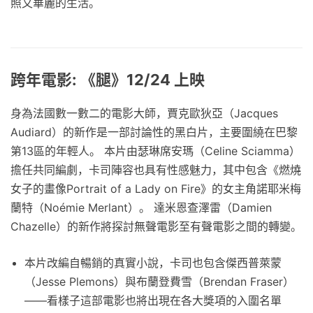
照又華麗的生活。
跨年電影: 《腿》12/24 上映
身為法國數一數二的電影大師，賈克歐狄亞（Jacques
Audiard）的新作是一部討論性的黑白片，主要圍繞在巴黎
第13區的年輕人。 本片由瑟琳席安瑪（Celine Sciamma）
擔任共同編劇，卡司陣容也具有性感魅力，其中包含《燃燒
女子的畫像Portrait of a Lady on Fire》的女主角諾耶米梅
蘭特（Noémie Merlant）。 達米恩查澤雷（Damien
Chazelle）的新作將探討無聲電影至有聲電影之間的轉變。
本片改編自暢銷的真實小說，卡司也包含傑西普萊蒙
（Jesse Plemons）與布蘭登費雪（Brendan Fraser）
——看樣子這部電影也將出現在各大獎項的入圍名單