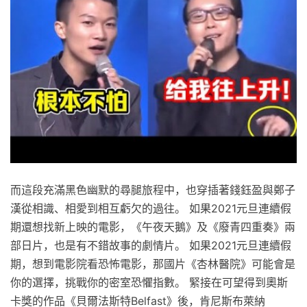
而這段充滿黑色幽默的尋腿旅程中，也穿插著錢鈺盈與鄭子
漢從相識、相愛到相互虧欠的過往。 如果2021元旦連續假
期還想找新上映的電影，《午夜天鵝》及《廢青四重奏》兩
部日片，也是有不錯故事的劇情片。 如果2021元旦連續假
期，想到電影院看恐怖電影，那國片《杏林醫院》可能會是
你的選擇，挑戰你的密室恐懼指數。 緊接在可望得到奧斯
卡獎的作品《貝爾法斯特Belfast》後，肯尼斯布萊納