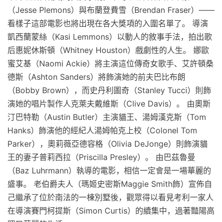
（Jesse Plemons）與布蘭登費雪（Brendan Fraser）——
看樣子這部電影也將出現在各大獎項的入圍名單了。 導演
凱西蘭蒙絲（Kasi Lemmons）以動人的敘事手法，拍出歌
后惠妮休斯頓（Whitney Houston）戲劇性的人生。 娜歐
蜜艾基（Naomi Ackie）將主演這位傳奇女歌手、艾許頓桑
德斯（Ashton Sanders）將飾演她的前夫巴比布朗
（Bobby Brown），而史丹利圖奇（Stanley Tucci）則飾
演她的唱片製作人克萊夫戴維斯（Clive Davis）。 由奧斯
汀巴特勒（Austin Butler）主演貓王、湯姆漢克斯（Tom
Hanks）飾演他的經紀人湯姆帕克上校（Colonel Tom
Parker），奧莉薇亞德容格（Olivia DeJonge）則飾演貓
王的妻子普莉西拉（Priscilla Presley）。 由巴茲魯曼
（Baz Luhrmann）執導的電影，相信一定會是一場華麗的
盛事。 老伯爵夫人（瑪姬史密斯Maggie Smith飾）宣佈自
己繼承了位於南法的一棟別墅後，觀眾得以看見考利一家人
在導演賽門柯提斯（Simon Curtis）的續集中，過著豔陽高