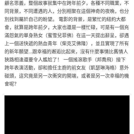
顧名思義，整個故事就集中在跨年前夕，各種不同職業，不
同背景，不同遭遇的人，分別相聚在這個神奇的夜晚，也分
別找到屬於自己的盼望。 電影的背景，是繁忙的紐約大都
會，就算是跨年前夕，大家也還是一樣忙碌，可是有一個充
滿怨氣的單身熟女（蜜雪兒菲佛）在這一天提出辭呈，卻遇
上一個送快遞的熱血青年（柴克艾佛隆），並且實現了所有
的新年願望…跟幸福的邂逅比起來，沒有什麼事情比舊情人
狹路相逢還要令人尷尬了！ 一個搖滾歌手（邦喬飛）接下
跨年表演活動，卻和擔任主廚的前女友（凱瑟琳海格）意外
碰頭，這究竟是另一次衝突的開端，或者是另一次幸福的機
會呢？