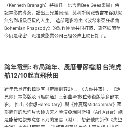
（Kenneth Branagh）將擔任「比吉斯Bee Gees樂團」傳
記電影的導演，譜出三兄弟貝瑞、莫利斯與羅賓吉布從默默
無名到超級巨星的人生。 這部電影將由《波希米亞狂想曲
Bohemian Rhapsody》的製作團隊共同打造，雖然細節至
今仍是秘密，派拉蒙影業公司已經公佈上映日期了。
跨年電影: 布局跨年、農曆春節檔期 台灣虎
航12/10起直飛秋田
跨年元旦連假檔期有《鞋貓劍客2》、《與你共舞》、《想
見你》電影版及《無間道》三部曲4K數位修復版等多部電
影。 推出《宿怨Hereditary》與《仲夏魘Midsommar》兩
部懼作的恐怖片大師與天才導演亞瑞阿斯特（Ari Aster）總
是能帶給觀眾意想不到的驚喜（嚇），想必他的新作《失望