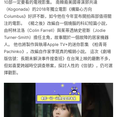
10部一定要看的電視影集。 南韓裔美國導演郭共達
（Kogonada）的2018年獨立電影《構築心方向
Columbus》好評不斷，如今他在今年宣布開拍兩部值得關
注的電影。 《楊之後》改編自一個燒腦的科幻短篇小說，
由柯林法洛（Colin Farrell）與茱蒂透納史密斯（Jodie
Turner-Smith）擔任主角，故事關於一個故障的居家機器
人。 他也將製作與執導Apple TV+的迷你影集 《柏青哥
Pachinko》，改編自作家李珉真的暢銷小說。 這次《劇場
版信號：長期未解決事件搜查班》在台灣上映的廳數不多，
但如喜愛跨越時空調查懸案，探討人性的《信號》，仍可選
擇觀影。