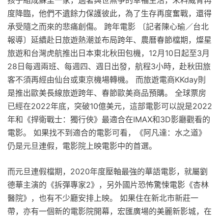
度降臨，他們不遺餘力保護彼此，為了生存再度奮戰，還得
承受隨之而來的悲痛創傷。 跨年電影 〔記者陳心瑜／台北
報導〕延續赴日旅遊熱潮並布局跨年、農曆春節檔期，燦星
旅遊和台灣虎航推出日本東北秋田包機，12月10日起至3月
28日每週兩班、每週四、週日出發，航程3小時，赴秋田旅
客不須再經由仙台或東京機場轉機。 而旅遊電商KKday則
是推出歐美長線旅遊跨年、春節歐美商品預購。 全球票房
已經在2022年底，突破10億美元，這部電影可以說是2022
年和《捍衛戰士：獨行俠》最適合在IMAX和3D影廳觀看的
電影。 如果找不到適合的電影可看，《阿凡達：水之道》
仍是元旦連假，電影院上映電影中的首選。
而元旦連假檔期，2020年度壓軸最強的華語電影，就屬劉
德華主演的《拆彈專家2》，另外國片恐怖驚悚電影《杏林
醫院》，也有不少廳安排上映。 如果住在新北市新莊一
帶，亦有一個新的電影院開幕，宏匯廣場的美麗新影城，在