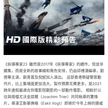
《拆彈專家2》雖然是2017年《拆彈專家》的續作，但並非
續集，而是全新的故事線和角色安排，仍由邱禮濤編導，劉
德華主演，劉青雲及倪妮加入演出。 這部香港懸疑警匪動
作片，比上集場面更加浩大，製作預算花費更多，是2021
跨年連假最適合到電影院觀影的一部動作電影。 相較於以
往與搭檔尤沃金提爾（Joachim Trier）共同執導的驚悚
片，導演艾斯基佛格（Eskil Vogt）即將於今年上映的挪威