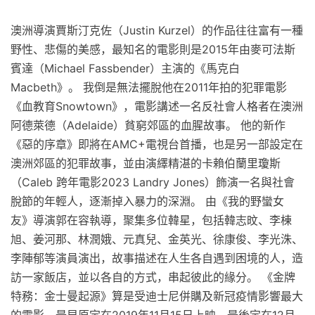
澳洲導演賈斯汀克佐（Justin Kurzel）的作品往往富有一種
野性、悲傷的美感，最知名的電影則是2015年由麥可法斯
賓達（Michael Fassbender）主演的《馬克白
Macbeth》。 我倒是無法擺脫他在2011年拍的犯罪電影
《血教育Snowtown》，電影講述一名反社會人格者在澳洲
阿德萊德（Adelaide）貧窮郊區的血腥故事。 他的新作
《惡的序章》即將在AMC+電視台首播，也是另一部設定在
澳洲郊區的犯罪故事，並由演繹精湛的卡賴伯蘭里瓊斯
（Caleb 跨年電影2023 Landry Jones）飾演一名與社會
脫節的年輕人，逐漸掉入暴力的深淵。 由《我的野蠻女
友》導演郭在容執導，聚集多位韓星，包括韓志旼、李棟
旭、姜河那、林潤娥、元真兒、金英光、徐康俊、李光洙、
李陣郁等演員演出，故事描述在人生各自遇到困境的人，造
訪一家飯店，並以各自的方式，串起彼此的緣分。 《金牌
特務：金士曼起源》算是受迪士尼併購及新冠疫情影響最大
的電影，最早原定在2019年11月15日上映，最後定在12月