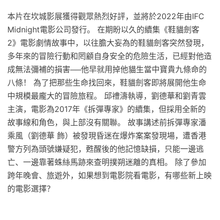
本片在坎城影展獲得觀眾熱烈好評，並將於2022年由IFC
Midnight電影公司發行。 在期盼以久的續集《鞋貓劍客
2》電影劇情故事中，以往膽大妄為的鞋貓劍客突然發現，
多年來的冒險行動和罔顧自身安全的危險生活，已經對他造
成無法彌補的損害──他早就用掉他貓生當中寶貴九條命的
八條！ 為了把那些生命找回來，鞋貓劍客即將展開他生命
中規模最龐大的冒險旅程。 邱禮濤執導，劉德華和劉青雲
主演，電影為2017年《拆彈專家》的續集，但採用全新的
故事線和角色，與上部沒有關聯。 故事講述前拆彈專家潘
乘風（劉德華 飾）被發現昏迷在爆炸案案發現場，遭香港
警方列為頭號嫌疑犯，甦醒後的他記憶缺損，只能一邊逃
亡、一邊靠著蛛絲馬跡來查明撲朔迷離的真相。 除了參加
跨年晚會、旅遊外，如果想到電影院看電影，有哪些新上映
的電影選擇？