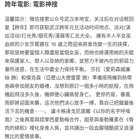
跨年電影: 電影神搜
温馨提示：微信搜索公众号武汉本地宝，关注后在对话框回
复【跨年】即可获取武汉跨年元旦活动时间地点、派对/演
出活动/灯光秀/烟花秀/漫展等汇总大全。 擁有半人半女巫
血統的少女莎賓娜在 16 歲之際迎來將會改變一生的抉擇，
那就是她要當個人類還是當個女巫，而她也將運用她的天賦
來保護家人、戀人以及她的家鄉，並努力不被內在的邪惡力
量所迷惑，在生活中盡全力保持平衡。 莎拉（愛莉森威廉
絲 飾）和傑克森（亞歷山大德雷蒙 飾）準備搭飛機到熱帶
島嶼參加朋友的婚禮，沒想到原訂一個多小時的航程，在飛
機起飛沒多久後，機師便心臟病發身亡。 更慘的是，暴風
雨即將迎面來襲，這次他們決心放手一搏，靠自己把握最後
活下去的機會⋯⋯。 盧卡格達戈尼諾繼《以你的名字呼喚
我》之後再度與提摩西夏勒梅合作，甜茶與泰勒羅素在《骨
肉的總和》裡化身食人族，並共譜出一段血腥殘酷卻又浪漫
無比的愛情故事。