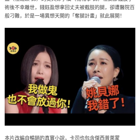
術後不幸離世，錢鈺盈想拿回丈夫被截肢的腿，卻遭醫院百
般刁難，於是一場異想天開的「奪腿計畫」就此展開！
本片改編自暢銷的真實小說，卡司也包含傑西普萊蒙