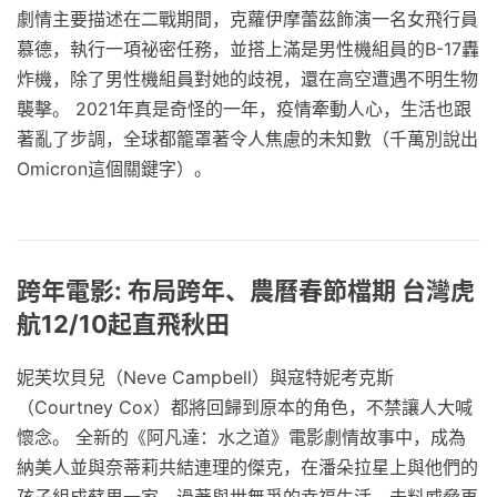
劇情主要描述在二戰期間，克蘿伊摩蕾茲飾演一名女飛行員
慕德，執行一項祕密任務，並搭上滿是男性機組員的B-17轟
炸機，除了男性機組員對她的歧視，還在高空遭遇不明生物
襲擊。 2021年真是奇怪的一年，疫情牽動人心，生活也跟
著亂了步調，全球都籠罩著令人焦慮的未知數（千萬別說出
Omicron這個關鍵字）。
跨年電影: 布局跨年、農曆春節檔期 台灣虎
航12/10起直飛秋田
妮芙坎貝兒（Neve Campbell）與寇特妮考克斯
（Courtney Cox）都將回歸到原本的角色，不禁讓人大喊
懷念。 全新的《阿凡達：水之道》電影劇情故事中，成為
納美人並與奈蒂莉共結連理的傑克，在潘朵拉星上與他們的
孩子組成蘇里一家，過著與世無爭的幸福生活，未料威脅再