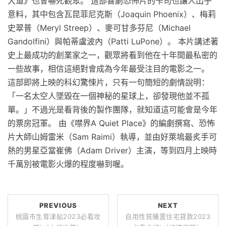
大道》也會嚇死觀眾。 這部喜劇恐怖片的卡司也讓人出乎
意料，其中包含瓦昆菲尼克斯（Joaquin Phoenix）、梅莉
史翠普（Meryl Streep）、麥可甘多芬尼（Michael
Gandolfini）與帕蒂盧波內（Patti LuPone）。 本片講述著
史上最成功的創業家之一，觀眾將看到他在十年間最私密的
一些故事，相信這絕對會成為今年最受注目的電影之一。
這部即將上映的科幻驚悚片，只有一句簡短的劇情說明：
「一名太空人墜毀在一個神秘的星球上，卻發現他並不孤
單。」不過光是看背後的製作團隊，就知道這可能會是今年
的票房冠軍。 由《噤界A Quiet Place》的編劇撰寫、恐怖
片大師山姆雷米（Sam Raimi）執導，並由好萊塢最炙手可
熱的男星亞當崔佛（Adam Driver）主演，等到四月上映時
千萬別被電影火爆的程度嚇到喔。
PREVIOUS
NEXT
桃園市生育津貼2023必看攻
自用性質購置住宅貸款2023