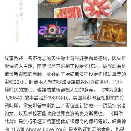
故事敘述一名不得志的天生爵士鋼琴好手喬賈德納，因失足
受傷陷入昏迷，陰錯陽差下來到了投胎先修班，被誤認為是
啟發新靈魂的導師，並碰到了始終無法在投胎先修班畢業的
靈魂22號，師徒兩人想盡辦法要讓喬返回真實世界，而這
趟特別的旅程，也讓喬重新審視人生的意義。 《神力女超
人1984》故事設定於1980年代，美國與蘇聯互相對抗的冷
戰時即，黛安娜普林斯對上了兩位全新勁敵——頂級掠食者
豹女，以及掌控著能改變世界立浪的麥克斯羅德。 《與你
共舞》是流行歌壇天后惠妮休斯頓傳奇的傳記電影，經典神
曲〈I Will Always Love You〉是令歌迷難忘的金曲，也是