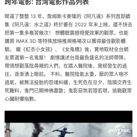
跨年電影: 台灣電影作品列表
睽違了整整 13 年，詹姆斯卡麥隆的《阿凡達》系列首部續
集《阿凡達：水之道》終於要在 2022 年末上映，還不快去
把第一集多複習幾次！ 想體驗震撼視覺效果的觀眾，也能
購買 IMAX 3D 等特殊放映推規格場次以獲得最佳觀影體
驗。 繼《紅衣小女孩》、《女鬼橋》後，實地取材全台網
友票選第一名鬼屋！ 劇情講述台南最負盛名的法師帶隊，
帶領想觀落陰尋親的人們，在踏入醫院後，曾經發生的過
往，逐漸湧上眼前。 不料，醫院陰氣太重，壓的眾人喘不
過氣，被無法投胎的怨魂糾纏，生死危在旦夕，陰陽交界生
死難料，鬼門已開神佛盡散；鬼影惡煞若隱若現，挑戰觀眾
心臟耐懼指數。