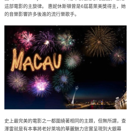
這部電影的主旋律。 惠妮休斯頓曾是6屆葛萊美獎得主，她
的音樂影響許多後進的流行樂歌手。
史上最完美的電影之一都圍繞著相同的主題，但無所謂，查
澤雷就是有本事將老好萊塢的華麗魅力忠實呈現到大銀幕