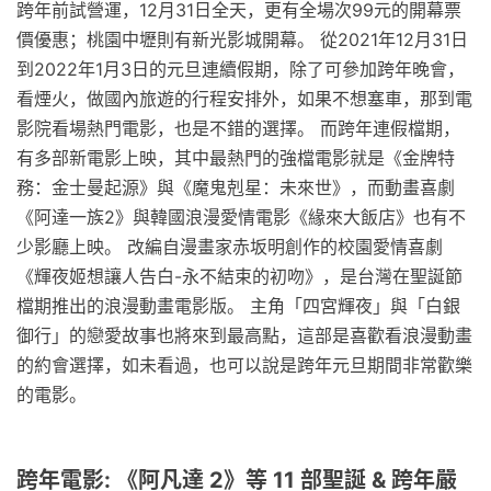
跨年前試營運，12月31日全天，更有全場次99元的開幕票
價優惠；桃園中壢則有新光影城開幕。 從2021年12月31日
到2022年1月3日的元旦連續假期，除了可參加跨年晚會，
看煙火，做國內旅遊的行程安排外，如果不想塞車，那到電
影院看場熱門電影，也是不錯的選擇。 而跨年連假檔期，
有多部新電影上映，其中最熱門的強檔電影就是《金牌特
務：金士曼起源》與《魔鬼剋星：未來世》，而動畫喜劇
《阿達一族2》與韓國浪漫愛情電影《緣來大飯店》也有不
少影廳上映。 改編自漫畫家赤坂明創作的校園愛情喜劇
《輝夜姬想讓人告白-永不結束的初吻》，是台灣在聖誕節
檔期推出的浪漫動畫電影版。 主角「四宮輝夜」與「白銀
御行」的戀愛故事也將來到最高點，這部是喜歡看浪漫動畫
的約會選擇，如未看過，也可以說是跨年元旦期間非常歡樂
的電影。
跨年電影: 《阿凡達 2》等 11 部聖誕 & 跨年嚴