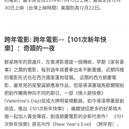
30日上映（台灣上映時間）美國則為12月22日。
跨年電影: 跨年電影--【101次新年快
樂】：奇蹟的一夜
群星跨年的賀歲片，在香港影壇是一個傳統，早期《家有喜
事》之類的電影，每到過年就要拿出來不斷重播，近期同樣
的電影形式也在西方國家蓬勃發展。 這類的西方節慶電
影，最常見的是聖誕節應景作品，但是導演蓋瑞馬歇爾開始
把創作觸角伸向不同的節日，一部《情人節快樂》
(Valentine's Day)促成大牌明星總動員，如今導演帶著原創
班底，推出《101次新年快樂》，繼續號招更多的好萊塢大
咖一起加入黃金陣容，創造節慶電影的全新代表作！ 《101
次新年快樂》原名叫作《New Year's Eve》（跨年夜），