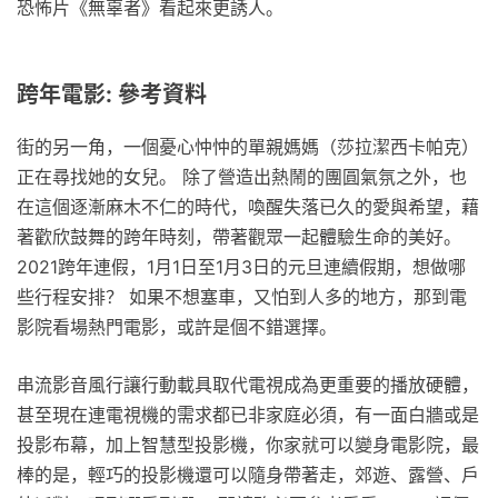
恐怖片《無辜者》看起來更誘人。
跨年電影: 參考資料
街的另一角，一個憂心忡忡的單親媽媽（莎拉潔西卡帕克）
正在尋找她的女兒。 除了營造出熱鬧的團圓氣氛之外，也
在這個逐漸麻木不仁的時代，喚醒失落已久的愛與希望，藉
著歡欣鼓舞的跨年時刻，帶著觀眾一起體驗生命的美好。
2021跨年連假，1月1日至1月3日的元旦連續假期，想做哪
些行程安排？ 如果不想塞車，又怕到人多的地方，那到電
影院看場熱門電影，或許是個不錯選擇。
串流影音風行讓行動載具取代電視成為更重要的播放硬體，
甚至現在連電視機的需求都已非家庭必須，有一面白牆或是
投影布幕，加上智慧型投影機，你家就可以變身電影院，最
棒的是，輕巧的投影機還可以隨身帶著走，郊遊、露營、戶