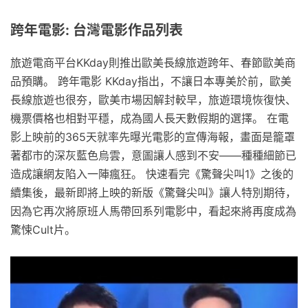
跨年電影: 台灣電影作品列表
旅遊電商平台KKday則推出歐美長線旅遊跨年、春節歐美商
品預購。 跨年電影 KKday指出，不讓日本專美於前，歐美
長線旅遊也很夯，歐美市場因解封較早，旅遊環境恢復快、
機票價格也相對平穩，成為國人長天數假期的選擇。 在電
影上映前的365天就率先曝光電影的宣傳海報，畫面是籠罩
著都市的深灰藍色烏雲，意圖讓人感到不安——種種細節已
造成讓網友陷入一陣瘋狂。 快速看完《驚聲尖叫1》之後的
續集後，最新即將上映的新版《驚聲尖叫》讓人特別期待，
因為它再次將原班人馬帶回系列電影中，看起來將再度成為
驚悚Cult片。