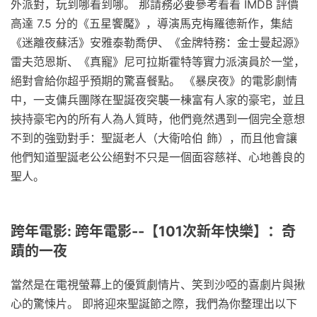
外派對，玩到哪看到哪。 那請務必要參考看看 IMDB 評價
高達 7.5 分的《五星饗魘》，導演馬克梅羅德新作，集結
《迷離夜蘇活》安雅泰勒喬伊、《金牌特務：金士曼起源》
雷夫范恩斯、《真寵》尼可拉斯霍特等實力派演員於一堂，
絕對會給你超乎預期的驚喜餐點。 《暴戾夜》的電影劇情
中，一支傭兵團隊在聖誕夜突襲一棟富有人家的豪宅，並且
挾持豪宅內的所有人為人質時，他們竟然遇到一個完全意想
不到的強勁對手：聖誕老人（大衛哈伯 飾），而且他會讓
他們知道聖誕老公公絕對不只是一個面容慈祥、心地善良的
聖人。
跨年電影: 跨年電影--【101次新年快樂】：奇
蹟的一夜
當然是在電視螢幕上的優質劇情片、笑到沙啞的喜劇片與揪
心的驚悚片。 即將迎來聖誕節之際，我們為你整理出以下