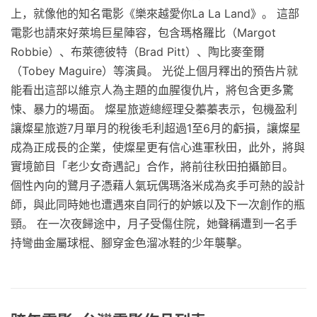
上，就像他的知名電影《樂來越愛你La La Land》。 這部
電影也請來好萊塢巨星陣容，包含瑪格羅比（Margot
Robbie）、布萊德彼特（Brad Pitt）、陶比麥奎爾
（Tobey Maguire）等演員。 光從上個月釋出的預告片就
能看出這部以維京人為主題的血腥復仇片，將包含更多驚
悚、暴力的場面。 燦星旅遊總經理殳蓁蓁表示，包機盈利
讓燦星旅遊7月單月的稅後毛利超過1至6月的虧損，讓燦星
成為正成長的企業，使燦星更有信心進軍秋田，此外，將與
實境節目「老少女奇遇記」合作，將前往秋田拍攝節目。
個性內向的鷺月子憑藉人氣玩偶瑪洛米成為炙手可熱的設計
師，與此同時她也遭遇來自同行的妒嫉以及下一次創作的瓶
頸。 在一次夜歸途中，月子受傷住院，她聲稱遭到一名手
持彎曲金屬球棍、腳穿金色溜冰鞋的少年襲擊。