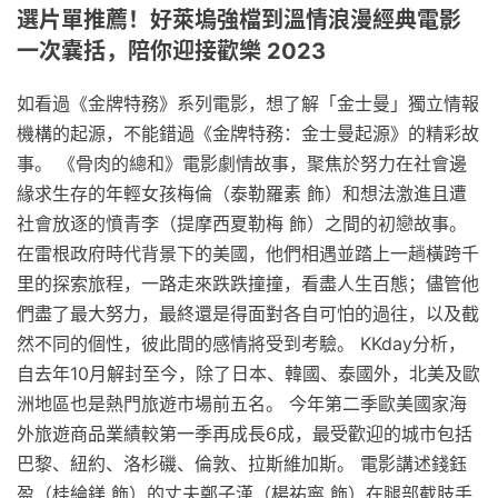
選片單推薦！好萊塢強檔到溫情浪漫經典電影
一次囊括，陪你迎接歡樂 2023
如看過《金牌特務》系列電影，想了解「金士曼」獨立情報
機構的起源，不能錯過《金牌特務：金士曼起源》的精彩故
事。 《骨肉的總和》電影劇情故事，聚焦於努力在社會邊
緣求生存的年輕女孩梅倫（泰勒羅素 飾）和想法激進且遭
社會放逐的憤青李（提摩西夏勒梅 飾）之間的初戀故事。
在雷根政府時代背景下的美國，他們相遇並踏上一趟橫跨千
里的探索旅程，一路走來跌跌撞撞，看盡人生百態；儘管他
們盡了最大努力，最終還是得面對各自可怕的過往，以及截
然不同的個性，彼此間的感情將受到考驗。 KKday分析，
自去年10月解封至今，除了日本、韓國、泰國外，北美及歐
洲地區也是熱門旅遊市場前五名。 今年第二季歐美國家海
外旅遊商品業績較第一季再成長6成，最受歡迎的城市包括
巴黎、紐約、洛杉磯、倫敦、拉斯維加斯。 電影講述錢鈺
盈（桂綸鎂 飾）的丈夫鄭子漢（楊祐寧 飾）在腿部截肢手