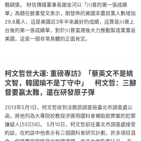
戰碉堡。 財信傳媒董事長謝金河以「川普的第一張成績
單」為題在臉書發文表示，剛發佈的美國非農就業人數增加
29.8萬人，這是美國近3年半來最好的成績，這算是川普上
台後的第一張成績單，對於川普當選後大力推動製造業重返
美國，這是一個非常具體的正面肯定。
柯文哲世大運: 重磅專訪》「蔡英文不是姚
文智，韓國瑜不是丁守中」 柯文哲：三腳
督要贏太難，還在研發原子彈
2013年5月1日，柯文哲收到法務部調查局臺北市調查處公
函，將他列為大專院校教授涉挪用國科會補助款弊案的犯罪
嫌疑人[55][56]。 5月10日，柯文哲前往臺北市調查處接受
約談，在約談中他表示有三個國科會研究計劃，許多項目混