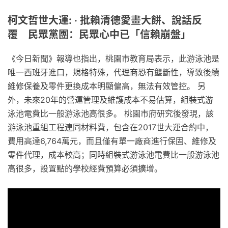
柯文哲世大運: ‧ 批賴清德愛畫大餅、說話反
覆 民眾黨團：民眾心中已「信賴崩盤」
《今日新聞》報導也指出，桃園市教育局表示，此游泳池是
唯一西班牙進口，規格特殊，代理商恐有壟斷性，導致後續
維修保養及零件更換成本明顯偏高，無法有效管控。 另
外，未來20年的營運管理及維護成本不易估算，組裝式游
泳池電費比一般游泳池高很多。 桃園市府研究後發現，該
游泳池重組工程連同材料費，包含在2017世大運合約中，
費用高達6,764萬元，而且僅有單一廠商進行保固、維修及
零件代理，成本較高；同時組裝式游泳池電費比一般游泳池
高很多，設置點的學校經費預算必須擴增。