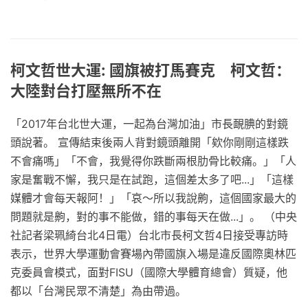
柯文哲世大運: 國旗被打馬賽克 柯文哲：
大陸對台打壓無所不在
「2017年台北世大運，一起為台灣加油」市長靦腆的對鏡
頭說著。 宣傳結束後兩人背對鏡頭離開「欸你剛剛這樣跌
不會痛嗎」「不會，我覺得你跌斷兩根肋骨比較痛。」「人
家是奮戰不懈，我只是在試跑，這個差太多了吧...」「這樣
媒體才會每天報阿！」「哀～所以我說齁，這個國家最大的
問題就是齁，對的事不能做，錯的事每天在做...」。 （中央
社記者梁珮綺台北4日電）台北市長柯文哲4日接受專訪時
表示，世界大學運動會賽場內帶國旗入場是違反國際奧林匹
克委員會模式，面對FISU（國際大學體育總會）質疑，他
都以「台灣民眾不清楚」為由帶過。