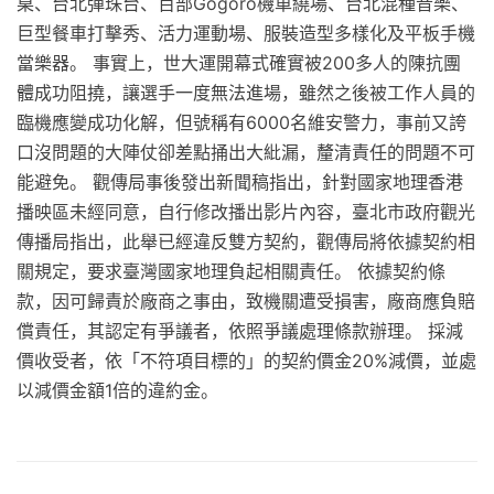
桌、台北彈珠台、百部Gogoro機車繞場、台北混種音樂、
巨型餐車打擊秀、活力運動場、服裝造型多樣化及平板手機
當樂器。 事實上，世大運開幕式確實被200多人的陳抗團
體成功阻撓，讓選手一度無法進場，雖然之後被工作人員的
臨機應變成功化解，但號稱有6000名維安警力，事前又誇
口沒問題的大陣仗卻差點捅出大紕漏，釐清責任的問題不可
能避免。 觀傳局事後發出新聞稿指出，針對國家地理香港
播映區未經同意，自行修改播出影片內容，臺北市政府觀光
傳播局指出，此舉已經違反雙方契約，觀傳局將依據契約相
關規定，要求臺灣國家地理負起相關責任。 依據契約條
款，因可歸責於廠商之事由，致機關遭受損害，廠商應負賠
償責任，其認定有爭議者，依照爭議處理條款辦理。 採減
價收受者，依「不符項目標的」的契約價金20%減價，並處
以減價金額1倍的違約金。