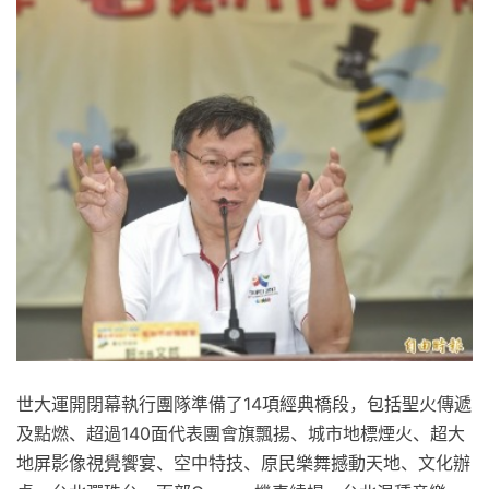
世大運開閉幕執行團隊準備了14項經典橋段，包括聖火傳遞
及點燃、超過140面代表團會旗飄揚、城市地標煙火、超大
地屏影像視覺饗宴、空中特技、原民樂舞撼動天地、文化辦