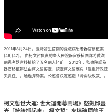
2011年8月24日，臺灣發生首例的愛滋病患者器官移植案
[46][47]。 由柯文哲負責的臺大醫院器官移植團隊將愛滋
病患者器官移植給了五名病人[48]。 2012年，監察院認為
器官移植辦法由柯文哲擬定，認定柯文哲應負「嚴重行政疏
失責任」，通過彈劾案，公懲會決定懲處「降兩級改敘」。
柯文哲世大運: 世大運開幕鬧場》怒飆邱豐
光「統統抓起來」 柯文哲：來搞破壞的王