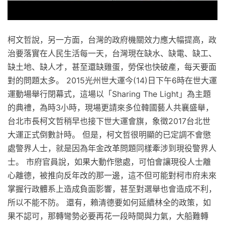
柯文哲說，另一方面，台灣的政府機關效力應大幅提高，政
治要落實在人民生活每一天，台灣現在缺水、缺電、缺工、
缺土地、缺人才，甚至還缺雞蛋，勞保也快破產，每天要面
對的問題太多。 2015光州世大運今(14)日下午6時在世大運
運動場舉行閉幕式，這場以「Sharing The Light」為主題
的典禮，為時3小時，現場更請來多位韓國藝人共襄盛舉，
台北市長柯文哲稍早也接下世大運會旗，象徵2017台北世
大運正式倒數計時。 但是，柯文哲很明顯的已定調不會懲
處警界人士，就是因為年金改革問題同樣牽涉到現役警界人
士。 市府官員說，如果大動作懲處，可怕會讓現役人士離
心離德，被推向反年改的那一邊，這不但可能對柯市府未來
掌握行政體系上造成負面影響，甚至對選舉也會造成不利，
所以不能不防。 還有，賴清德要如何延續林全的政策，如
果不認可，那轉彎勢必要再花一段時間與力氣，大船難轉