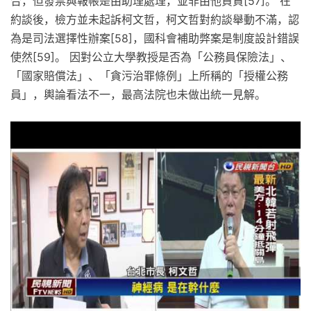
合，但發票與報帳是由助理處理，並非由他負責[57]。 在
約談後，檢方並未起訴柯文哲，柯文哲對約談舉動不滿，認
為是司法選擇性辦案[58]，國科會補助弊案是制度設計錯誤
使然[59]。 因對公立大學教授是否為「公務員保險法」、
「國家賠償法」、「貪污治罪條例」上所稱的「授權公務
員」，輿論看法不一，最高法院也未做出統一見解。