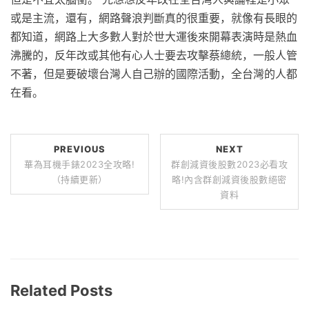
或是主流，還有，網路聲浪判斷真的很重要，就像有長眼的
都知道，網路上大多數人對於世大運後來開幕表演時是熱血
沸騰的，反年改或其他有心人士要去攻擊蔡總統，一般人管
不著，但是要破壞台灣人自己辦的國際活動，全台灣的人都
在看。
PREVIOUS
NEXT
華為耳機手錶2023全攻略!
群創減資後股數2023必看攻
（持續更新）
略!內含群創減資後股數絕密
資料
Related Posts