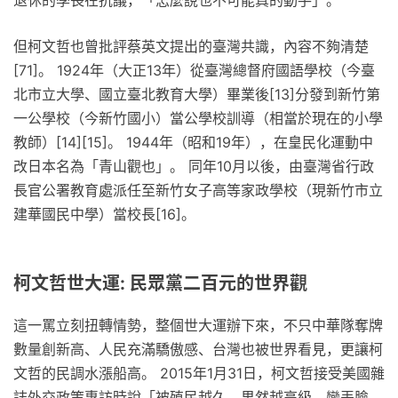
但柯文哲也曾批評蔡英文提出的臺灣共識，內容不夠清楚
[71]。 1924年（大正13年）從臺灣總督府國語學校（今臺
北市立大學、國立臺北教育大學）畢業後[13]分發到新竹第
一公學校（今新竹國小）當公學校訓導（相當於現在的小學
教師）[14][15]。 1944年（昭和19年），在皇民化運動中
改日本名為「青山觀也」。 同年10月以後，由臺灣省行政
長官公署教育處派任至新竹女子高等家政學校（現新竹市立
建華國民中學）當校長[16]。
柯文哲世大運: 民眾黨二百元的世界觀
這一罵立刻扭轉情勢，整個世大運辦下來，不只中華隊奪牌
數量創新高、人民充滿驕傲感、台灣也被世界看見，更讓柯
文哲的民調水漲船高。 2015年1月31日，柯文哲接受美國雜
誌外交政策專訪時說「被殖民越久，果然越高級，蠻丟臉