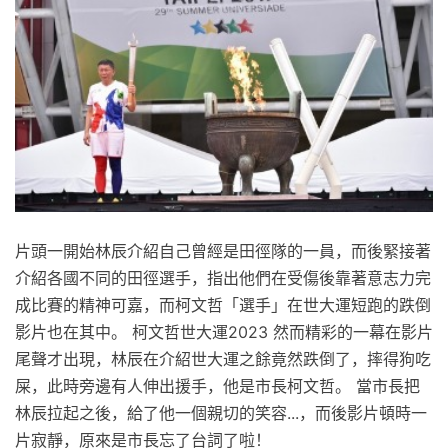
片頭一開始林辰介紹自己曾經是田徑隊的一員，而後緊接著
介紹各國不同的田徑選手，指出他們在受傷後靠著意志力完
成比賽的精神可嘉，而柯文哲「選手」在世大運短跑的跌倒
影片也在其中。 柯文哲世大運2023 然而精彩的一幕在影片
尾聲才出現，林辰在介紹世大運之餘竟然跌倒了，摔得狗吃
屎，此時旁邊有人伸出援手，他是市長柯文哲。 當市長把
林辰拉起之後，給了他一個親切的笑容...，而後影片頓時一
片寂靜，原來是市長忘了台詞了啦！