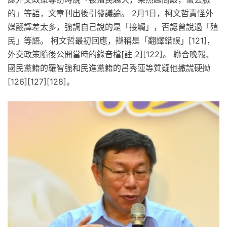
的」等語，文章刊出後引發議論。 2月1日，柯文哲責怪外
媒翻譯差太多，強調自己說的是「接觸」，否認曾說過「殖
民」等語。 柯文哲最初回應，辯稱是「翻譯錯誤」[121]，
外交政策隨後公開當時的錄音檔[註 2][122]。 聯合晚報、
國民黨籍的羅智強和民進黨籍的呂秀蓮等質疑他撒謊硬拗
[126][127][128]。