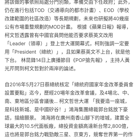
將該做的事依照局處分門別類，準備交由下任政府；此外，
仍在進行包括TOD（交通導向的都市計畫）、EOD（學校
改建範圍的社區改造）等長期規劃，未來也研擬將40幾座
公有市場重整規劃的MOD計畫。 根據《蘋果日報》報導，
柯文哲透露曾有中國官員問他能否要求蔡英文改用
「Leader（領導）」登上世大運開幕式，柯則強調一定要
用「President（總統）」，且如果蔡英文不上台，就是他
下台。 林昆鋒14日上廣播節目《POP搶先報》，主持人黃
光芹問到柯文哲對於兩岸的論述。
自2016年5月27日蔡總統核定「總統府國家年金改革委員會
設置要點」迄今，歷經20場年金改革會議，及4場北、中、
南、東地區分區會議後... 柯文哲世大運 「我要造一座城，
是科技新城、是中國矽谷！」鴻海集團總裁郭台銘放下豪
語，描繪願景。 鴻海將在廣州南香山腳下的增城，建置全
球最大的10.5代面板廠，總投資金額高達新台幣2,800億，
這也將是郭台銘力戰勁敵三星、京東方，競奪世界第一的作