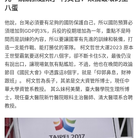
八蛋
他說，台灣必須要有足夠的國防保護自己，所以國防預算必
須增加到GDP的3%，兵役的役期增加為一年，重點不是時
間而是訓練的內容，所以要讓國軍有先進的訓練和裝備，打
造一支能作戰、能打勝仗的軍隊。 柯文哲世大運2023 原本
王世堅霸氣要送柯文哲八個字，卻不斷卡住5次，最後仍沒
有說出口，讓現場氣氛有點尷尬，不過，他也在晚間的政論
節目《國民大會》中透露這8個字，就是「仰郭鼻息，財神
跟班」。 柯文哲為長子，其弟是交大資管所博士，現任中
華大學資管系教授。 其么妹柯美蘭，臺大醫學院生理所博
士，現任臺大醫院新竹醫院眼科主治醫師、清大醫環系合聘
教授。