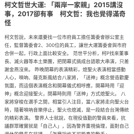
柯文哲世大運: 「兩岸一家親」2015講沒
事，2017卻有事 柯文哲：我也覺得滿奇
怪
柯文哲說，未來還要找一位市府員工擔任籌委會辦公室主
任，監督籌委會2、300位的員工，讓世大運籌委會與市府
合併一起，行政上面比較安全。 范世平分析，柯P找來董事
長、滅火器等本土樂團，把閉幕式搞成台語歌大串演，只差
謝金燕沒來。 昨晚閉幕的表演精彩，熄聖火表演相當感動
人心，嗩吶、薩克斯風結合八家將，「送神」概念營造歡慶
氛圍，而這個表演概念和開幕儀式相呼應，開幕時用「迎
神」概念迎接聖火，閉幕時則用「送神」方式熄聖火。 八
家將穿梭在選手之間，相當引人注目，當八家將走向聖火台
時，隨著嗩吶音樂停止，聖火也熄滅，是一段結合台灣傳統
的精彩表演。 警界人士就說，在現役值勤的警員來看，抗
議群眾確實就是「自己人」，因為警界重視倫理，面對自己
退休的學長在抗議，「怎麼說也不可能真的動手」。