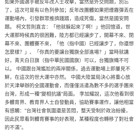
如果外國選手被反年改人士攻擊，當然是外交問題，別忘
了，這次可是有以色列參加；反年改團體如果把煙霧彈丟在
運動場內，引發群眾推擠踐踏，造成死傷，當然是國安問
題。 柯文哲則直言：「他就躲起來了啊！」他回憶道，世
大運那時候真的很困難，陸方都已經讓步了，開幕不來、閉
幕不來、團體賽不來，「他（指中國）已經讓步了，你還想
怎麼樣？」、「你真的要讓台獨旗全部進場？」當時就講
好，青天白日旗（指中華民國國旗）可以，台獨旗幟不可
以。 中國跟台灣尷尬的兩岸關係，過去運動場上即屢見不
鮮，在這次的世大運中亦然。 中國大陸當局決心將重心放
於天津舉辦的全國運動會，而僅僅派遣為數不多的選手團來
台灣，形成一種"變相抗議"局面。 李加耀說，這次他看到很
多體育界、教育界人士自發動員，協助賽事運作，讓他相當
有感觸："台灣社會氛圍還是苦悶，整天受制於政治紛擾，
因此民眾看到體育賽事的好表現，某種程度也轉移了對社會
的不滿"。