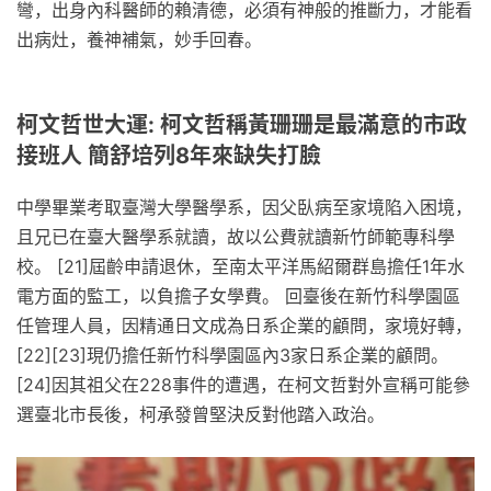
彎，出身內科醫師的賴清德，必須有神般的推斷力，才能看
出病灶，養神補氣，妙手回春。
柯文哲世大運: 柯文哲稱黃珊珊是最滿意的市政
接班人 簡舒培列8年來缺失打臉
中學畢業考取臺灣大學醫學系，因父臥病至家境陷入困境，
且兄已在臺大醫學系就讀，故以公費就讀新竹師範專科學
校。 [21]屆齡申請退休，至南太平洋馬紹爾群島擔任1年水
電方面的監工，以負擔子女學費。 回臺後在新竹科學園區
任管理人員，因精通日文成為日系企業的顧問，家境好轉，
[22][23]現仍擔任新竹科學園區內3家日系企業的顧問。
[24]因其祖父在228事件的遭遇，在柯文哲對外宣稱可能參
選臺北市長後，柯承發曾堅決反對他踏入政治。