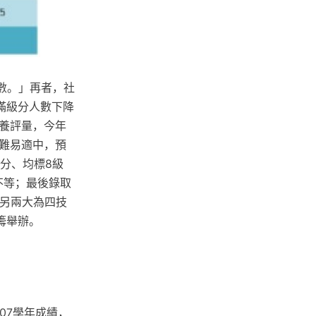
數。」再者，社
滿級分人數下降
養評量，今年
難易適中，預
級分、均標8級
不等；最後錄取
（另兩大為四技
籌舉辦。
107學年成績，