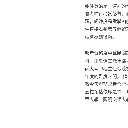
要注意的是，這裡的
會考補行考試落幕，參
題，經緯度是數學B
生直接看到第五個選
就會感到後悔。
報考資格為中華民國
科，由於過去幾年都太
前大考中心主任張茂桂
年度的難度之間。 值
教今天舉辦記者會分
五標預估依序是12、
華大學、陽明交通大