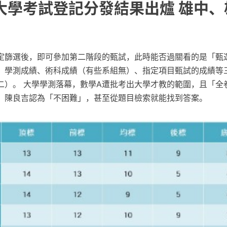
 大學考試登記分發結果出爐 雄中
定篩選後，即可參加第二階段的甄試，此時能否過關看的是「甄
：學測成績、術科成績（有些系組無）、指定項目甄試的成績等
二）。 大學學測落幕，數學A遭批考出大學才教的範圍，且「全
，陳良吉認為「不困難」，甚至從題目檢索就能找到答案。