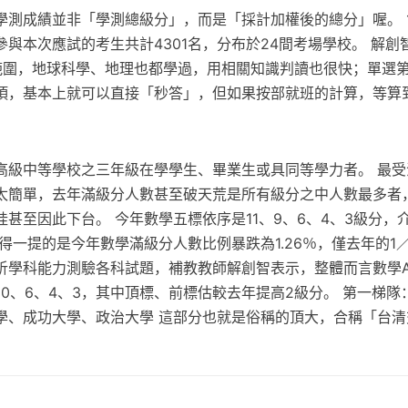
學測成績並非「學測總級分」，而是「採計加權後的總分」喔。 1
與本次應試的考生共計4301名，分布於24間考場學校。 解創
範圍，地球科學、地理也都學過，用相關知識判讀也很快；單選第
項，基本上就可以直接「秒答」，但如果按部就班的計算，等算
高級中等學校之三年級在學學生、畢業生或具同等學力者。 最受
簡單，去年滿級分人數甚至破天荒是所有級分之中人數最多者，占
甚至因此下台。 今年數學五標依序是11、9、6、4、3級分，介於
得一提的是今年數學滿級分人數比例暴跌為1.26％，僅去年的1／
析學科能力測驗各科試題，補教教師解創智表示，整體而言數學
10、6、4、3，其中頂標、前標估較去年提高2級分。 第一梯
學、成功大學、政治大學 這部分也就是俗稱的頂大，合稱「台清