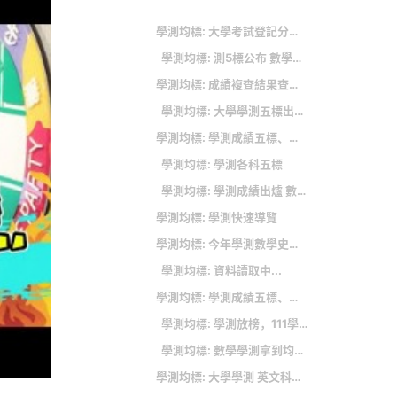
學測均標: 大學考試登記分發結果出爐 雄中、雄女發威
學測均標: 測5標公布 數學超難頂標11級分近4年最低
學測均標: 成績複查結果查詢方式
學測均標: 大學學測五標出爐！數A滿級分人數增加
學測均標: 學測成績五標、原始分數級分對照表、統計資料總整理(2017.02.16最新版)
學測均標: 學測各科五標
學測均標: 學測成績出爐 數學科頂標僅11級分近4年新低
學測均標: 學測快速導覽
學測均標: 今年學測數學史上最難 關鍵原因曝光了
學測均標: 資料讀取中...
學測均標: 學測成績五標、原始分數級分對照表、累積人數統計資料總整理(2018.02.23最新版)
學測均標: 學測放榜，111學年度各科五標
學測均標: 數學學測拿到均標很難嗎?老師沒告訴你的事(上)
學測均標: 大學學測 英文科試題與解答