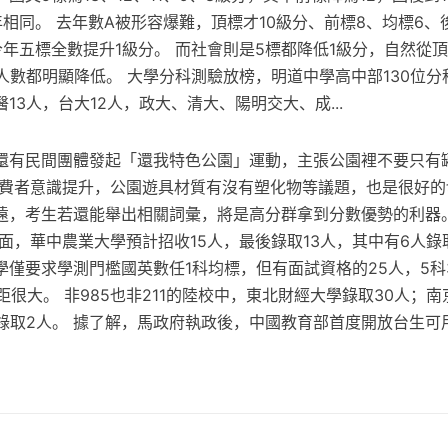
相同。 去年數A被形容爆難，頂標才10級分、前標8、均標6、
今年五標全數提升1級分。 而社會則是5標都降低1級分，自然從
人數都明顯降低。 大學分科測驗放榜，明道中學高中部130位
13人，台大12人，政大、清大、陽明交大、成...
還有民間團體發起「還我特色公園」運動，主張公園裡不要只有
消費者意識提升，公園遊具材質有沒有塑化物等議題，也是很好的
遠，考生若還能舉出相關詞彙，將是高分群拿到分數優勢的利器。
大學方面，華中農業大學預計招收15人，最後錄取13人，其中有6人
僅要求學測門檻國英數任1科均標，但有面試資格的25人，5科3
差距很大。 非985也非211的陸校中，東北財經大學錄取30人；
院錄取2人。 據了解，馬政府執政後，中國教育部首度開放台生可