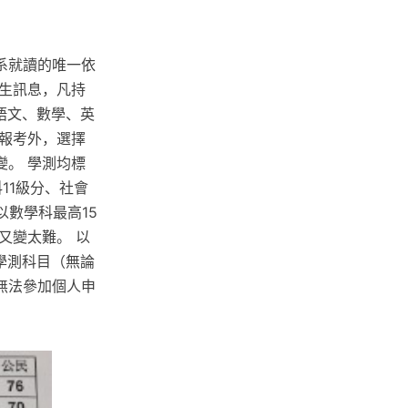
系就讀的唯一依
生訊息，凡持
語文、數學、英
報考外，選擇
。 學測均標
11級分、社會
以數學科最高15
又變太難。 以
學測科目（無論
無法參加個人申