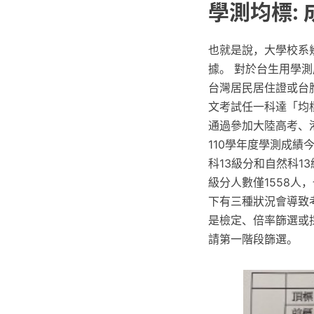
學測均標:
也就是說，大學校系
據。 對於台生用學
台灣居民居住證或台
文考試任一科達「均
通過參加大陸高考、
110學年度學測成績
科13級分和自然科1
級分人數僅1558
下有三種狀況會導致
是檢定、倍率篩選或
請第一階段篩選。