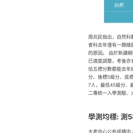
周兆民指出，自然科
會科去年僅有一題繪
的原因。 由於新課
已適度調整，考後亦
估五標分數都能去年好
分、後標5級分、底標
7人，最低45級分、
二專統一入學測驗、
學測均標: 測
大考中心公布成績中，