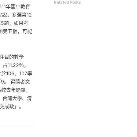
Related Posts
11年國中教育
智說，多選第12
5題，如果考
到第五個，可能
注目的數學
11.22％，
106、107學
9。 得勝者文
A較去年簡單，
隊：台灣大學、清
交成政」。