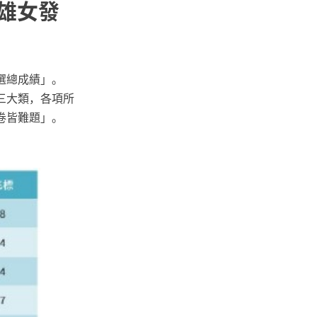
、雄女發
選總成績」。
三大類，各項所
卷皆難題」。