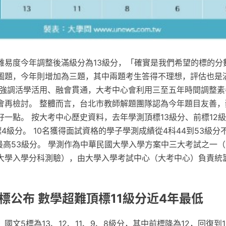
難易度今年調整後滿級分為13級分，「確實是我們希望的標的分
圖題，今年則增加為三題，其中兩題考生答得不理想，評估也是
綱強調活學活用、融會貫通，大考中心會利用三至五年時間調整素
會再檢討。 整體而言，台北市教師解題團隊認為今年題目友善，
一點。 按大考中心歷史資料，去年學測頂標13級分、前標12
4級分。 10名獲得面試資格的學子學測成績從4科44到53級分
最高53級分。 學測作為中華民國大學入學方案中三大考試之一
大學入學分科測驗），由大學入學考試中心（大考中心）負責統
5標公布 數學超難頂標11級分近4年最低
國文5標為13、12、11、9、8級分，其中前標降為12，回復到