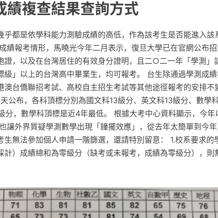
 成績複查結果查詢方式
幾乎都是依學科能力測驗成績的高低，作為該考生是否能進入該
測成績報考情形，馬曉光今年二月表示，復旦大學已在官網公布招
胞證，以及在台灣居住的有效身分證明，且二○二一年「學測」
標級」以上的台灣高中畢業生，均可報考。 台生除通過學測成績
港澳台僑聯招考試、高校自主招生考試等其他途徑報考的安排不變
今天公布，各科頂標分別為國文科13級分、英文科13級分、數學科
3級分，數學科頂標是近4年最低。 根據大考中心資料顯示，今年
人，也讓外界質疑學測數學出現「鐘擺效應」，從去年太簡單到今年
考生無法參加個人申請一階篩選，還請特別留意： 1.校系要求的
採計）成績總和為零級分（缺考或未報考，成績為零級分），則