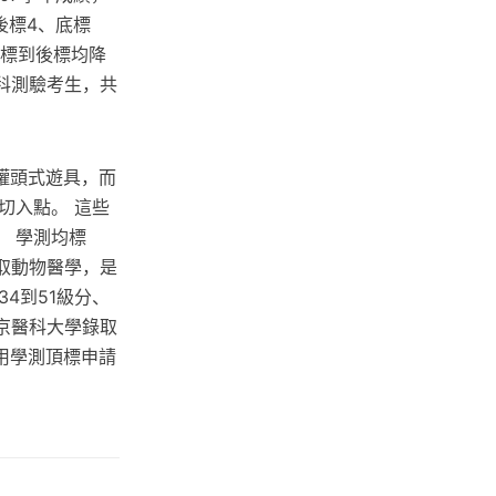
後標4、底標
頂標到後標均降
分科測驗考生，共
罐頭式遊具，而
切入點。 這些
 學測均標
錄取動物醫學，是
4到51級分、
南京醫科大學錄取
用學測頂標申請