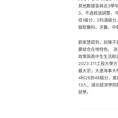
其他數據皆與近3學年
3，不過經過調整，
低1級分，2科滿級分
錄取醫科、牙醫、中醫
劉家慧提到，前陣子
要結合在地特色。 
政策與高中生生活較
2023 211工程
最大宗；大連海事大學
4科26到48級分，
13人，湖北經濟學
就學。