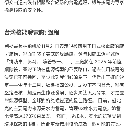
卻交由過去沒有相關整合經驗的台電處理，讓許多電力專家
擔憂核四的安全性。
台灣核能發電廠: 過程
副祕書長林飛帆於11月21日表示說核四用了日式核電廠的廠
房結構，裡面卻裝了美式的反應爐，發包和施工過程就像
「拼裝車」[54]。 隨著核一、二、三廠將在 2025 年前陸
續除役，臺灣正站在能源轉型的重要路口，過去使用核電的
決定已不可挽回，至少此刻我們必須為下一代做出正確的決
定——今年十二月，續建核四公投，請投下不同意票；唯有
堅定廢核、加速再生能源發展、逐步淘汰火力發電，才是臺
灣能源轉型、全球對抗氣候變遷的最佳路徑。 目前，魁北
克的主要電力來源是水力發電，管理63座水力電廠，總發
電量高達37370百萬瓦。 然而，增加水力發電的選項受到
環境保護的限制，因此重新啟用核能成為一個可能的方案。