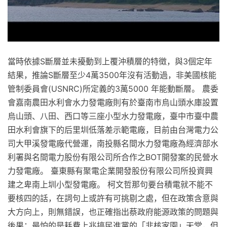
當時依據S斷層並未擾動到上覆沖積層的特徵，與3個定年
結果，推論S斷層至少4萬3500年沒有活動過，非美國核能
管制委員會(USNRC)所定義的3萬5000 年能動斷層。 農委
會嘉南農田水利會水力發電廠則有於臺南市烏山頭水庫設置
烏山頭、八田、西口等三座小型水力發電廠，臺中市臺中農
田水利會旗下的后里圳低落差示範電廠，目前由台灣電力公
司大甲溪發電廠代營運，南投縣名間水力發電廠為經濟部水
利署與名間電力股份有限公司所合作之BOT開發案的民營水
力發電廠。 臺東縣有聚電企業開發股份有限公司所投資興
建之卑南上圳小型發電廠。 柯文哲那句要台積電就不能不
要核四的話，在詞句上或許有可挑剔之處，但在政策含意與
大方向上，則無錯誤，也正確指出蔡政府能源政策的問題與
後果；最怕的是耗費上兆搞民進黨的「非核家園」天堂，但