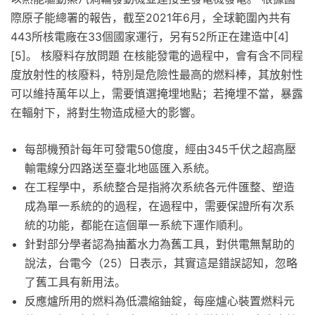
際原子能總署的報告，截至2021年6月，全球範圍內共有
443所核電廠在33個國家運行，另有52所正在建造中[4]
[5]。 核廢料存放問題 在核能發電的過程中，會有含不同程
度放射性的核廢料，特別是危險性最高的燃料棒，其放射性
可以維持萬年以上，需要慎選掩埋地點；若掩埋不當，暴露
在輻射下，將對生物造成極大的影響。
每部機預計每年可發電50億度，經由345千伏之超高壓
輸電線分四路送至臺北地區匯入系統。
在工程學中，系統整合是指將次系統各元件匯整、塑造
成為單一系統的的過程，在過程中，需要保證所有次系
統的功能，都能在這個單一系統下運作順利。
針對部分學者認為抽蓄水力為舊工具，對供電無幫助的
說法，台電今（25）日表示，其實這是錯誤認知，忽略
了舊工具有新用法。
反應爐所用的燃料為低濃縮鈾錠，每座爐心裝置燃料元