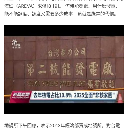
海琺（AREVA）求償[8][9]。 何時能發電、用什麼發電、
能不能調度、調度又需要多少成本，這就是綠電的代價。
地調所下午回應，表示2013年經濟部責成地調所，對台電