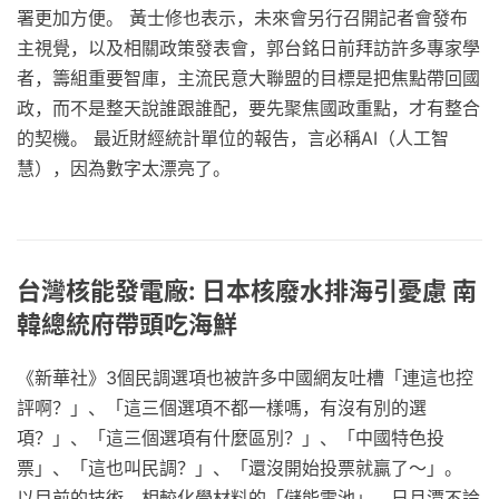
署更加方便。 黃士修也表示，未來會另行召開記者會發布
主視覺，以及相關政策發表會，郭台銘日前拜訪許多專家學
者，籌組重要智庫，主流民意大聯盟的目標是把焦點帶回國
政，而不是整天說誰跟誰配，要先聚焦國政重點，才有整合
的契機。 最近財經統計單位的報告，言必稱AI（人工智
慧），因為數字太漂亮了。
台灣核能發電廠: 日本核廢水排海引憂慮 南
韓總統府帶頭吃海鮮
《新華社》3個民調選項也被許多中國網友吐槽「連這也控
評啊？」、「這三個選項不都一樣嗎，有沒有別的選
項？」、「這三個選項有什麼區別？」、「中國特色投
票」、「這也叫民調？」、「還沒開始投票就贏了～」。
以目前的技術，相較化學材料的「儲能電池」，日月潭不論