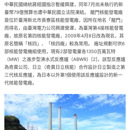
中華民國總統蔣經國指示暫緩興建，同年7月尚未執行的新
臺幣79億預算也遭中華民國立法院凍結。 龍門核能發電廠
是位於臺灣新北市貢寮區核能發電廠，因所在地名「龍門」
而得名，由臺灣電力公司興建營運，為臺灣第4座核能發電
廠，故原名第四核能發電廠，2009年4月8日改為現名，其
原名簡稱「核四」、「核四廠」較為常用。 廠址規劃可供6
部核能發電機組使用，現有2部發電量各1350百萬瓦特
（MW）之進步型沸水式反應爐（ABWR）[2]，該型反應爐
為奇異公司、日立（奇異日立核能）合作設計日立製造之第
三代核反應爐，為日本以外第1個使用該反應爐設計的新一
代核能發電廠。