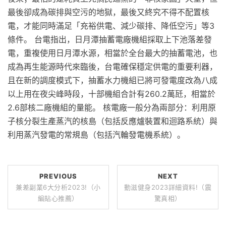
最後卻成為碳排與空污的地獄，最後又終究不得不配置核
電，才能同時滿足「充裕供電、減少碳排、降低空污」等3
條件。 台電指出，日月潭抽蓄電廠機組採取上下池落差發
電，重複使用日月潭水源，相當於全台最大的抽蓄電池，也
成為再生能源時代來臨後，台電確保穩定供電的重要利器，
且在新的調度模式下，抽蓄水力機組已將可發電度改為八成
以上用在夜尖峰時段，十部機組合計有260.2萬瓩，相當於
2.6部核二廠機組的量能。 核電廠一般分為兩部分：利用原
子核分裂生產蒸汽的核島（包括反應爐裝置和迴路系統）與
利用蒸汽發電的常規島（包括汽輪發電機系統）。
PREVIOUS
NEXT
兼差副業6大分析2023!（小
動滋健身2023詳細資料!（震
編貼心推薦）
驚真相）