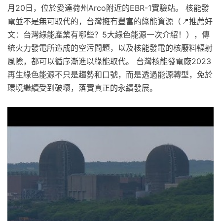
月20日，位於愛達荷州Arco附近的EBR-1實驗站。 核能發
電並不是無可取代的，台灣擁有豐富的綠能資源（📍推薦好
文：台灣綠能產業有哪些？5大綠色能源一次介紹！），傳
統火力發電所造成的空污問題，以及核能發電的核廢料輻射
風險，都可以循序漸進以綠能取代。 台灣核能發電廠2023
再生綠色能源不只是趨勢和口號，而是透過能源轉型，免於
環境繼續受到破壞，落實真正的永續發展。