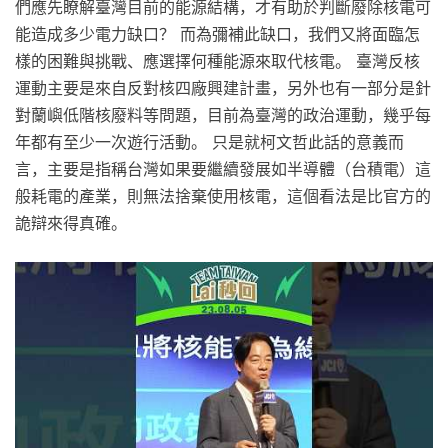
們應先瞭解臺灣目前的能源結構，才有助於判斷廢除核電可
能造成多少電力缺口？ 而為彌補此缺口，我們又將面臨怎
樣的困難與挑戰、應選擇何種能源來取代核電。 臺灣反核
運動主要是來自反對核四廠興建計畫，另外也有一部分是針
對蘭嶼低階核廢料等問題，目前為臺灣的政治運動，幾乎每
年都有至少一次遊行活動。 只是就柯文哲此話的意義而
言，主要是指稱台灣如果要繼續發展如半導體（台積電）這
般耗電的產業，則無法捨棄使用核電，這個看法是比官方的
詭辯來得真確。