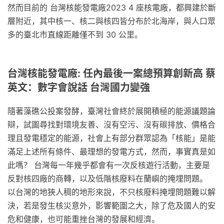
然而目前的 台灣核能發電廠2023 4 座核電廠，都興建於斷
層附近，其中核一、核二與核四皆分布於北海岸，與人口眾
多的臺北市直線距離僅不到 30 公里。
台灣核能發電廠: 任內最後一案總預算創新高 蔡
英文：數字會說話 台灣國力變強
隨著藻礁公投案發酵，臺灣社會終於展開積極的能源議題論
辯，試圖尋找對環境友善、沒有空污、沒有碳排放、價格合
理且發電穩定的能源，社會上有部分群眾認為「核能」是能
滿足上述所有條件、最理想的發電方式，然而，事實真是如
此嗎？ 台灣每一年幾乎都會有一次反核遊行活動，主要是
反對核四廠的商轉，以及低階核廢料在蘭嶼的掩埋問題。
以台灣的地狹人稠的地形來說，不只核廢料掩埋問題難以解
決，若是發生核災意外，影響範圍之大，除了危及國人的安
危和健康，也可能重挫台灣的發展和經濟。