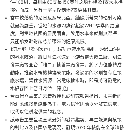
件408組，每組由60支長150英吋之燃料棒及1支大水棒
排列而成，另有十字型控制棒7支穿插其間。
當中較落後的尼日及納米比亞，鈾礦所帶來的輻射污染
就最為嚴重，當地的水源均錄得超過WHO標準的鈾濃
度，對當地貧困的居民而言，飲用水本來就別無選擇，
只能承受輻射超標所帶來的健康風險。
1滴水能「發N次電」，歸功電廠水輪機組，透過山洞裡
的輸水隧道，將日月潭水送到下游台電大觀二廠、明潭
發電廠等全台「唯二」抽蓄電廠發電，將水力位能轉成
動能，推動水輪機轉換成電能，發過電的水則蓄存在電
廠水壩，留住水資源，當電廠抽水時，即是將可發電的
水儲存回上游日月潭「儲能」。
台電獨立董事許志義教授也於研究報告指出，未來新的
能源系統將是綠能為主，電力供需則應以分散式供電，
取代以往穩定供電的觀念。
該報告主要呈現全球最新的發電趨勢、再生能源與核電
的對比以及各國核電現況，發現2020年核能在全球總發