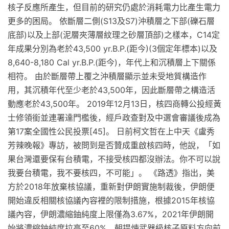
核子反應所產生，但目前的研究仍處於消耗電力比產生電力
更多的困局。 依斷層二側(S13及S7)沖積層之下部(礫石層
底部)以及上部(泥層夾薄層紋理之砂層頂部)之樣本，C14定
年成果分別為老於43,500 yr.B.P.(距今)(3個定年標本)以及
8,640-8,180 Cal yr.B.P.(距今)，年代上和沉積層上下關係
相符。 由於斷層帶上覆之沖積層顯示並未受地質構造作
用，其沉積年代至少老於43,500年，因此斷層帶之構造活
動應老於43,500年。 2019年12月13日，核四商轉公投經黃
士修領銜並連署達門檻後，經戶政查對及中選會審議後成為
第17案全國性公民投票[45]。 日前柯文哲在上中天《盧秀
芳辣晚報》專訪，被問到是否贊成重啟核四時，他說，「如
果台灣還要保有台積電，不接受核四都沒辦法。你不可以說
我要台積電，我不要核四，不可能」。 《路透》指出，美
方於2018年放棄核協議，重新對伊朗實施制裁後，伊朗便
開始違反相關核協議內容裡的限制措施，根據2015年核協
議內容，伊朗濃縮鈾純度上限僅為3.67%，2021年伊朗開
始將濃縮鈾純度拉高至60%，朝提煉武器級核子原料方向前