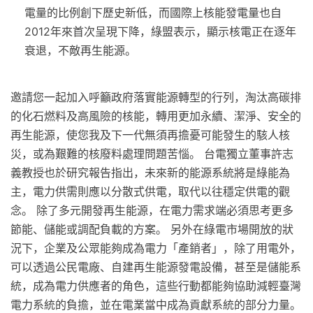
電量的比例創下歷史新低，而國際上核能發電量也自
2012年來首次呈現下降，綠盟表示，顯示核電正在逐年
衰退，不敵再生能源。
邀請您一起加入呼籲政府落實能源轉型的行列，淘汰高碳排
的化石燃料及高風險的核能，轉用更加永續、潔淨、安全的
再生能源，使您我及下一代無須再擔憂可能發生的駭人核
災，或為艱難的核廢料處理問題苦惱。 台電獨立董事許志
義教授也於研究報告指出，未來新的能源系統將是綠能為
主，電力供需則應以分散式供電，取代以往穩定供電的觀
念。 除了多元開發再生能源，在電力需求端必須思考更多
節能、儲能或調配負載的方案。 另外在綠電市場開放的狀
況下，企業及公眾能夠成為電力「產銷者」，除了用電外，
可以透過公民電廠、自建再生能源發電設備，甚至是儲能系
統，成為電力供應者的角色，這些行動都能夠協助減輕臺灣
電力系統的負擔，並在電業當中成為貢獻系統的部分力量。