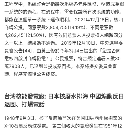
工程學中，系統整合是指將次系統各元件匯整、塑造成為單
一系統的的過程，在過程中，需要保證所有次系統的功能，
都能在這個單一系統下運作順利。 2021年12月18日，核四
商轉公投，同意票數3,804,755(19.19%)、不同意票數
4,262,451(21.50%)，因有效同意票未達投票權人總額四分
之一以上，結果為不通過。 2019年12月10日，中央選舉委
員會公告[44]，由黃士修於今年3月4日提出的「您是否同
意核四啟封商轉發電？」公民投票，符合規定連署人數30
萬7903人，已達到公投成案門檻，本案將提交委員會審
議、程序完備後公告成案。
台灣核能發電廠: 日本核廢水排海 中國煽動反日
退團、打爆電話
1948年9月3日，核子反應爐首次在美國田納西州橡樹嶺的
X-10石墨反應爐發電。 第二個較大的實驗發生在1951年12