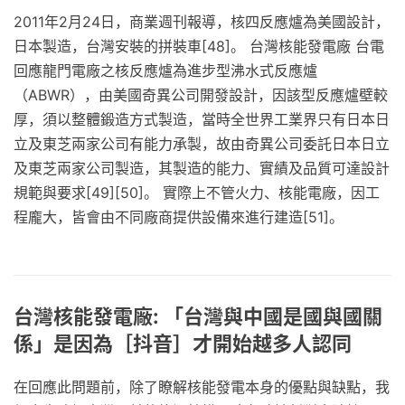
2011年2月24日，商業週刊報導，核四反應爐為美國設計，
日本製造，台灣安裝的拼裝車[48]。 台灣核能發電廠 台電
回應龍門電廠之核反應爐為進步型沸水式反應爐
（ABWR），由美國奇異公司開發設計，因該型反應爐壁較
厚，須以整體鍛造方式製造，當時全世界工業界只有日本日
立及東芝兩家公司有能力承製，故由奇異公司委託日本日立
及東芝兩家公司製造，其製造的能力、實績及品質可達設計
規範與要求[49][50]。 實際上不管火力、核能電廠，因工
程龐大，皆會由不同廠商提供設備來進行建造[51]。
台灣核能發電廠: 「台灣與中國是國與國關
係」是因為［抖音］才開始越多人認同
在回應此問題前，除了瞭解核能發電本身的優點與缺點，我