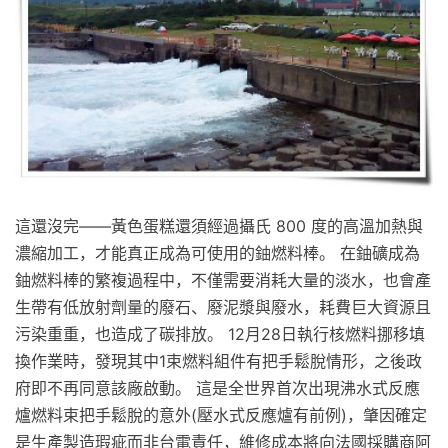
這還沒完——黃色蛋糕還須經過攝氏 800 度的高溫加熱與
濃縮加工，才能真正成為可使用的鈾燃料棒。 在鈾礦成為
鈾燃料棒的繁複過程中，不僅需要消耗大量的淡水，也會產
生帶有低放射劑量的廢石、廢泥漿與廢水，耗費巨大資源且
污染重重，也造成了碳排放。 12月28日執行核燃料挪移填
換作業時，發現其中1束燃料組件有把手鬆脫情形，之後政
府即不再同意該廠啟動。 這是全世界首次出現沸水式反應
爐燃料束把手鬆脫的意外(壓水式反應爐有前例)，肇因確定
是生產製造瑕疵而非台電責任，維修成本將向法國採購商阿