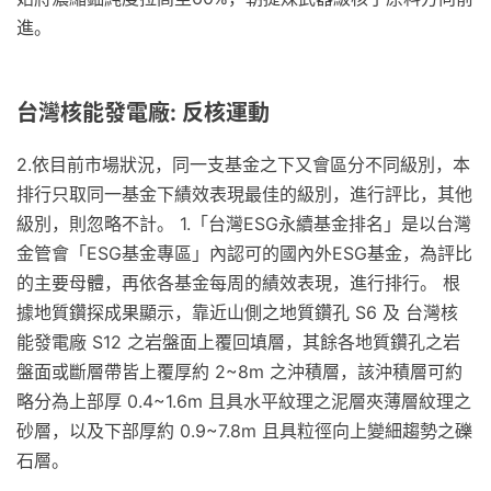
進。
台灣核能發電廠: 反核運動
2.依目前市場狀況，同一支基金之下又會區分不同級別，本
排行只取同一基金下績效表現最佳的級別，進行評比，其他
級別，則忽略不計。 1.「台灣ESG永續基金排名」是以台灣
金管會「ESG基金專區」內認可的國內外ESG基金，為評比
的主要母體，再依各基金每周的績效表現，進行排行。 根
據地質鑽探成果顯示，靠近山側之地質鑽孔 S6 及 台灣核
能發電廠 S12 之岩盤面上覆回填層，其餘各地質鑽孔之岩
盤面或斷層帶皆上覆厚約 2~8m 之沖積層，該沖積層可約
略分為上部厚 0.4~1.6m 且具水平紋理之泥層夾薄層紋理之
砂層，以及下部厚約 0.9~7.8m 且具粒徑向上變細趨勢之礫
石層。