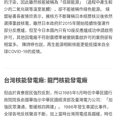
的汙染，因此雖然核能被稱為「低碳能源」（過程中產生較
少的二氧化碳等溫室氣體），卻不能被稱作綠色能源。 綠
盟秘書長崔愫欣表示，擁核方不斷聲稱日本經歷核災後依然
選擇重啟核電，雖然日本政府於2015年開始陸續恢復運作
部分反應爐，但至今日本國內只有10座反應爐成功申請啟用
許可，其他因電廠不符耐震標準被撤銷重啟許可的案例卻有
相當多。 陳詩婷也說，再生能源相較核能更能抵擋來自全
球COVID-19的疫情。
台灣核能發電廠: 龍門核能發電廠
但由於貢寮居民強烈反對，所以1985年5月時任中華民國行
政院院長俞國華指示中華民國經濟部及臺灣電力公司：「加
強民眾溝通，暫緩核四興建」。 1986年發生車諾比事件，
全球各地反核聲浪不斷，加上當時台灣用電成長趨緩，時任