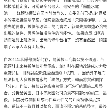
規模或穩定度，可說是全台最大、最安全的「儲能水電
池」。 媒體議價法在國內討論許久，立委先前已提出4個版
本的媒體議價法草案，但院會版始終是「只聞樓梯響」，立
委先前要求，數位部必須... 簡而言之，就是先預想爐心溶毀
出現的條件，再評估每項條件的可能性。 如果簡單以睡過
頭而遲到上班為例，出現的條件包括了：沒有自然醒，鬧鐘
壞了及家人沒有叫起床。
自2014年因爭議開始封存，隨著核四商轉公投不通過，台
電預計未來將拆除核能發電廠，並計劃在原地改建成火力發
電廠[3]。 目前討論聲浪最熱烈的「核四」，因預算不足而
無法採用大多數核電廠的「統包」方式，轉而將貨就價採
「分包」作法，將核四建廠由台電自行進行統籌施工與整
合，分拆給美國、日本等跨國公司負責不同部份的施工，最
後。 因為分包關係造成元件與元件間的介面複雜程度提
高，系統不一致且難以整合，而這不穩定的系統整合，最後