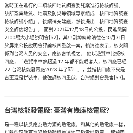
當時正在進行的二項核四地質調查委託案進行檢核評議。
該所邀集地質、地震及防災等領域專家組成「核四地質調查
檢核評議小組」，後續補充建議，然後提出「核四地質調查
安全評估報告」。 面對2021年12月18日的公投，民進黨開
2100場大小場說明會[52]，其中副總統賴清德在10月31日
於屏東公投說明會評論核四重啟一案，賴清德表示，核安關
係到台灣人民的安全，應該審慎視之。 他以遊覽車比擬核
四廠，「遊覽車車齡超過 12 年都不能載客人，核四廠已經
22 台灣核能發電廠2023 年了耶！」，並指核四廠不只是
古董還是拼裝車，他強調核四重啟，台灣絕對會受害[53]。
台灣核能發電廠: 臺灣有幾座核電廠？
是一種以核反應為熱力源的熱電廠，和其他的熱電廠一樣，
以熱能驅動蒸汽渦輪發動機並連接至發電機發電。 根據國