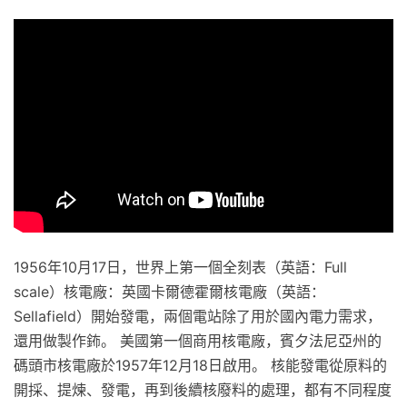
1956年10月17日，世界上第一個全刻表（英語：Full
scale）核電廠：英國卡爾德霍爾核電廠（英語：
Sellafield）開始發電，兩個電站除了用於國內電力需求，
還用做製作鈽。 美國第一個商用核電廠，賓夕法尼亞州的
碼頭市核電廠於1957年12月18日啟用。 核能發電從原料的
開採、提煉、發電，再到後續核廢料的處理，都有不同程度