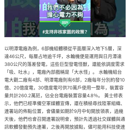
以明潭電廠為例，6部機組體積從平面層深入地下5層，深
達46公尺，每層占地逾千坪，水輪機便是運用與日月潭達
380公尺的落差發電，這些巨型發電怪獸，還能依調度需求
「吸、吐水」，電廠內部戲稱是「大水怪」。 水輪機組台
電大觀二廠有4部、明潭電廠則有6部，2廠每年分別約發10
億、20億度電，30億度電可供70萬戶使用一整年，裝置容
量共計260.2萬瓩，佔全台電廠裝置容量4.8％。 黃士修表
示，他們已經準備空軍媒體宣傳，還在積極尋找陸軍組織、
連署站的佈點位置，會儘量如期於9月中旬開放領表，過幾
天後，他們也會召開連署說明會，預計先透過社交媒體與通
訊軟體發動預先連署，之後再開放據點，儘可能用科技使連