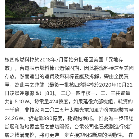
核四廠燃料棒於2018年7月開始分批運回美國「異地存
放」，台電表示燃料棒已過保固期，因此將燃料棒運至美國
存放，然而運出的運費及燃料棒養護及拆解，需由全民買
單，為此事之弊端（最後一批核四燃料棒於2020年10月22
日凌晨運離廠區）[83]。 二〇一四年核一、二、三裝置量
共計5.1GW、發電量424億度，如果延役六部機組，耗資約
一千億，非核家園二〇二五年太陽光電加風力發電總裝置量
24.2GW、發電量390億度，耗資約兩兆。 惟為進一步確認
斷層和階地覆蓋層之截切關係，台電公司也已規劃進行S斷
層之槽溝開挖，將可更進一步直接證明S斷層的活動性。 在