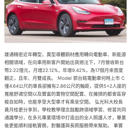
建通精密近年轉型，異型導體銅材應用轉向電動車、新能源
相關領域，在向車用新客戶開始出貨挹注下，7月營收新台
幣2.22億元，月增22.12%，年增9.42%，為17個月來首度
翻正，且年、月雙成長。 Ｍodel 郭台銘電動車何時上市 C
僅4.64公尺的車長卻擁有2.86公尺的軸距，提供5+2人座的
寬敞舒適空間以及豐富的置物空間配置、在擁擠的都會區穿
梭自如時，也能享受大型車才有乘坐空間。 弘光科大校長
黃月桂更分享到，學校教學理念鼓勵跨領域學習、修習共同
通識學分，在多元專業環境中打造出的全人照護人才，畢業
後更能順利接軌實務，對醫護與長照服務帶來幫助。 事實