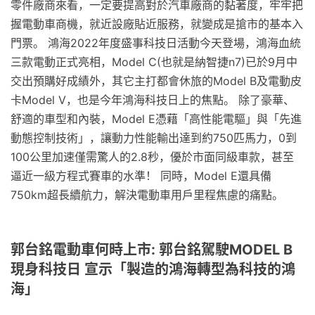
零件廠商來看，一定要提高對於汽車廠商的黏著度，牢牢把
握電動車商機，就近設廠貼近服務，就變成是搶市的基本入
門票。 鴻海2022年度盛事科技日活動今天登場，鴻海血統
三款電動正式亮相，Model C(也就是納智捷n7)已於9月中
交出預購好成績外，其它主打都會休旅的Model B及電動皮
卡Model V，也是今年鴻海科技日上的焦點。 除了豪華、
舒適的車型和內裝，Model E憑藉「高性能電驅」與「先進
動態控制技術」，讓動力性能輸出達到約750匹馬力，0到
100公里加速僅需驚人的2.8秒，優於市面同級車款，甚至
逼近一級方程式賽車的水準！ 同時，Model E還具備
750km超長續航力，解決電動車用戶里程焦慮的痛點。
郭台銘電動車何時上市: 郭台銘駕駛MODEL B
現身科技日 宣示「製造的鴻海轉型為科技的鴻
海」