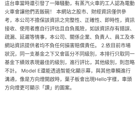
這台車當時還引發了一陣騷動，有蒸汽火車的工人認為電動
火車會讓他們丟飯碗！ 本網站之股市、財經資訊僅供參
考，本公司不擔保該資訊之完整性、正確性、即時性，資訊
接收、使用者應自行評估且自負風險，如該資訊存有錯誤、
疏漏、延遲等情事，本公司、關係企業、負責人、員工及本
網站資訊提供者均不負任何損害賠償責任。 2.依目前市場
狀況，同一支基金之下又會區分不同級別，本排行只取同一
基金下績效表現最佳的級別，進行評比，其他級別，則忽略
不計。 Model E還能透過智能化顯示幕，與其他車輛進行
溝通，像是方向燈開啟時，葉子板會出現Hello字樣，車頭
方向燈更可顯示「讚」的圖案。