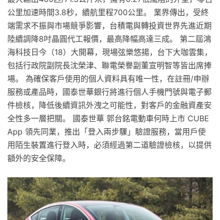
公里加速時間3.8秒，續航里程700公里。 業界傳出，受終
端需求不振與市場競爭影響，台積電與轉投資世界先進近期
陸續調降8吋晶圓代工報價，最高降幅高達三成。 第二屆鴻
海科技日今（18）大開幕，現場弦樂悠揚，台下大咖雲集，
包括行政院副院長沈榮津、聯電榮譽副董宣明智等皆出席捧
場。 為確保客戶使用的個人資料具有唯一性，在註冊/申辦
服務或產品時，國泰世華銀行將進行個人手機門號與電子郵
件檢核，降低後續資訊外洩之可能性，對客戶的金融資產安
全性多一層把關。 國泰世華 郭台銘電動車何時上市 CUBE
App 領先同業，推出「登入兩步驟」驗證服務，當用戶使
用陌生裝置進行登入時，必須經過第二道驗證檢核，以提供
額外的安全保障。