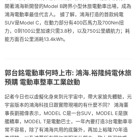
開著鴻海新開發的Model B跨界小型休旅電動車出場，成為
鴻海電動車最佳代言人。 據了解，鴻海打造的首款純電
SUV是Model C，在動力部分有400匹馬力及700Nm扭
力，0到100公里加速只需3.8秒，以及750公里續航力；耗
能方面百公里消耗13.4kWh。
郭台銘電動車何時上市: 鴻海.裕隆純電休旅
預購 電動車整車工業啟動
記者今日也以虛擬化身來到元宇宙中，帶大家搶先體驗，元
宇宙版本的鴻海科技日跟實際現場的有什麼不同？ 鴻海董
事長劉揚偉表示，MODEL C是一台SUV，MODEL E是旗
艦轎車，MODEL T是電動巴士，一年內要打造3台電動車非
常不容易，除了有鴻海共用的底盤外，再加上裕隆70年造