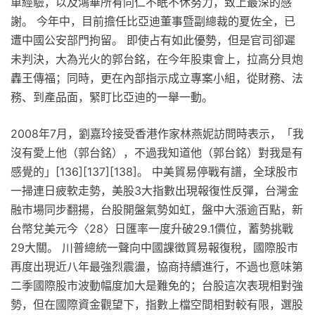
車經驗，以及鴻華所有同仁不眠不休努力，致上最深的感
謝。 今年中，目前擔任比亞迪董事暨副總裁的夏佐全，已
遭中國公安部門拘留。 即使占有如此優勢，但是官司卻遲
未判決，大為光火的郭台銘，在今年股東會上，拉高分貝炮
轟王傳福；同時，更在內部指示成立專案小組，從財務、法
務、到產品面，緊盯比亞迪的一舉一動。
2008年7月，劉嘉玲接受香港作家林燕妮訪問時表示，「我
沒有愛上他（郭台銘），不過我知道他（郭台銘）對我是有
感覺的」[136][137][138]。 中美貿易停戰有譜，全球股市
一掃連日疲軟走勢，美股3大指數出現報復性反彈，台灣金
融市場同步翻揚，台股開盤氣勢如虹，盤中大漲逾百點，新
台幣兌美元今〈28〉日匯率一度升破29.1價位，蓄勢挑戰
29大關。 川普總統一聲向中國課徵貿易報復稅，國際股市
再度出現近八年最強烈震盪，協商持續進行，不過也意味第
二季國際股市波動幅度加大是難免的；台股這次表現相對強
勢，但在國際資金觀望下，指數上檔空間相對較有限，選股