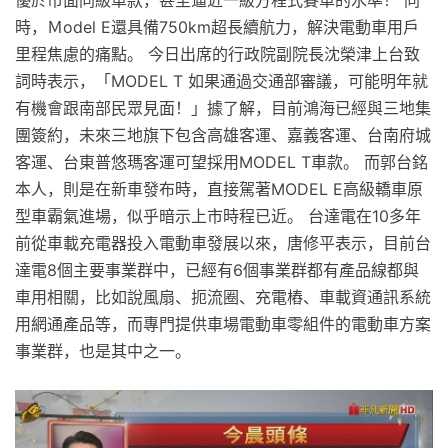
時，Ｍodel E還具備750km超長續航力，解決電動車用戶
里程焦慮的痛點。 今日出席的行政院副院長沈榮津上台致
詞時表示，「MODEL T 如果通過交通部審議，可能明年就
有機會跟南部民眾見面！」據了解，目前鴻海已經與三地集
團簽約，未來三地旗下包含高雄客運、嘉義客運、台南府城
客運、台東普悠瑪客運可望採用MODEL T車款。 而郭台銘
本人，則是在新車發布時，直接駕著MODEL E高級轎車原
型車霸氣進場，似乎暗示上市時程已近。 台達電在10多年
前從車載充電器投入電動車發展以來，唐修平表示，目前台
達電8個主要事業群中，已經有6個事業群都有產品線都與
車用相關，比如說風扇、扼流圈、充電樁、車載資通訊系統
用網通產品等，而專門提供車場電動車零組件的電動車方案
事業群，也是其中之一。