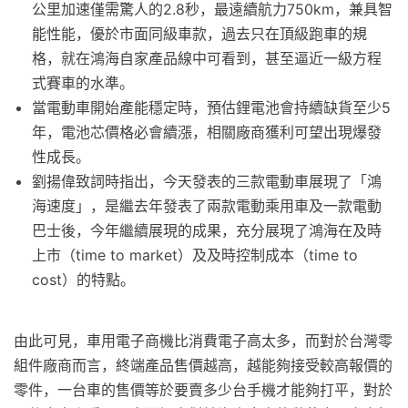
公里加速僅需驚人的2.8秒，最遠續航力750km，兼具智
能性能，優於市面同級車款，過去只在頂級跑車的規
格，就在鴻海自家產品線中可看到，甚至逼近一級方程
式賽車的水準。
當電動車開始產能穩定時，預估鋰電池會持續缺貨至少5
年，電池芯價格必會續漲，相關廠商獲利可望出現爆發
性成長。
劉揚偉致詞時指出，今天發表的三款電動車展現了「鴻
海速度」，是繼去年發表了兩款電動乘用車及一款電動
巴士後，今年繼續展現的成果，充分展現了鴻海在及時
上市（time to market）及及時控制成本（time to
cost）的特點。
由此可見，車用電子商機比消費電子高太多，而對於台灣零
組件廠商而言，終端產品售價越高，越能夠接受較高報價的
零件，一台車的售價等於要賣多少台手機才能夠打平，對於