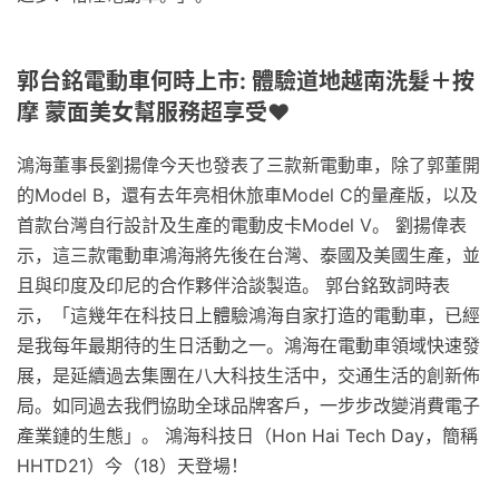
郭台銘電動車何時上市: 體驗道地越南洗髮＋按
摩 蒙面美女幫服務超享受❤
鴻海董事長劉揚偉今天也發表了三款新電動車，除了郭董開
的Model B，還有去年亮相休旅車Model C的量產版，以及
首款台灣自行設計及生產的電動皮卡Model V。 劉揚偉表
示，這三款電動車鴻海將先後在台灣、泰國及美國生產，並
且與印度及印尼的合作夥伴洽談製造。 郭台銘致詞時表
示，「這幾年在科技日上體驗鴻海自家打造的電動車，已經
是我每年最期待的生日活動之一。鴻海在電動車領域快速發
展，是延續過去集團在八大科技生活中，交通生活的創新佈
局。如同過去我們協助全球品牌客戶，一步步改變消費電子
產業鏈的生態」。 鴻海科技日（Hon Hai Tech Day，簡稱
HHTD21）今（18）天登場！