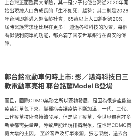
上台灣正面臨兩大考驗，其一是少子化使台灣從2020年開
始出現總人口負成長的「生不如死」趨勢；其二則是2026
年台灣即將邁入超高齡社會，65歲以上人口將超過20%，
屆時醫護需求遠比現在更多！ 透過各種科技的設置，每個
看似便利簡單的功能，都充滿了國泰世華銀行在資安的保
障。
郭台銘電動車何時上市: 影／鴻海科技日三
款電動車亮相 郭台銘駕Model B登場
而且，國際CDMO業務之所以蓬勃發展，是因為很多產能被
疫苗訂單包下來，變種病毒讓疫情不斷加溫，一代、二代、
三代疫苗技術會持續發展，但是除了疫苗，全世界還有許多
新藥都需要量產，導致產能出現排擠現象，這也是CDMO商
機大增的主因。 至於客戶及訂單來源，張志榮說，過去台