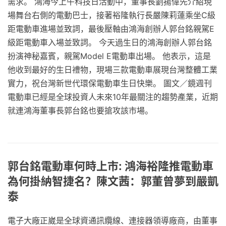
需求。 鴻海今上午科技日活動中，董事長劉揚偉先介紹現
場舞台右側的電動巴士，接著裕隆執行長嚴陳莉蓮乘坐C級
距電動車進場並致詞，最後壓軸由鴻海創辦人郭台銘親駕E
級距電動車入場並致詞。 今天過生日的鴻海創辦人郭台銘
扮演神秘嘉賓，親駕Model E電動車出場。 他表示，這是
他收到最好的生日禮物，現場三款電動車展現台灣整體工業
實力，祝台灣新世代環保電動車生日快樂。 圖文／鏡週刊
電動車已經是全球投資人未來10年最關注的趨勢產業，近期
就連鴻海董事長郭台銘也要搶攻該市場。
郭台銘電動車何時上市: 鴻海裕隆推電動車
為何掛納智捷名？陳文茜：郭董曾夢到嚴凱
泰
電子大廠正崴是全球資通訊纜線、連接器領導廠商，由董事