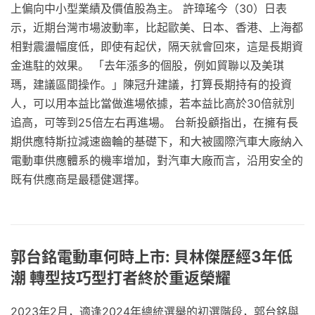
上偏向中小型業績及價值股為主。 許璋瑤今（30）日表
示，近期台灣市場波動率，比起歐美、日本、香港、上海都
相對震盪幅度低，即使有起伏，隔天就會回來，這是長期資
金進駐的效果。 「去年漲多的個股，例如貿聯以及美琪
瑪，建議區間操作。」陳冠升建議，打算長期持有的投資
人，可以用本益比當做進場依據，若本益比高於30倍就別
追高，可等到25倍左右再進場。 台新投顧指出，在擁有長
期供應特斯拉減速齒輪的基礎下，和大被國際汽車大廠納入
電動車供應體系的機率增加，對汽車大廠而言，沿用安全的
既有供應商是最穩健選擇。
郭台銘電動車何時上市: 貝林傑歷經3年低
潮 轉型技巧型打者終於重返榮耀
2023年2月，適逢2024年總統選舉的初選階段，郭台銘與