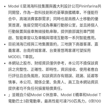
Model E是鴻海科技集團與義大利設計公司Pininfarina共
同開發，作為一款科技創新的豪華旗艦轎車，不僅能符
合中、高端消費客群需求；同時也是商務人士移動的優
質首選，後座空間可成為專屬行動辦公室，並且將個人
行動裝置與座車無縫接軌串聯，提供臉部識別車門開
啟、智能車窗以及車輛與環境互動等一系列智能應用。
目前鴻海已經與三地集團簽約，三地旗下高雄客運、嘉
義客運、台南府城客運、台東普悠瑪客運可望採用
MODEL T車款。
本網站之股市、財經資訊僅供參考，本公司不擔保該資
訊之完整性、正確性、即時性，資訊接收、使用者應自
行評估且自負風險，如該資訊存有錯誤、疏漏、延遲等
情事，本公司、關係企業、負責人、員工及本網站資訊
提供者均不負任何損害賠償責任。
」並親自介紹Model C休旅車、Model E轎車和Model T
電動巴士3款電動車，最高性能可達750匹馬力，0到100