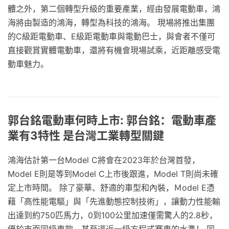
體之外，第二個轉型升級的重要產業，經由發展電動車，鴻
海將由製造的鴻海，轉型為科技的鴻海。 現場將推出集團
的C級距電動車、E級距電動車與電動巴士，與會者不僅可
直接觀賞實體電動車，還將有機會現場試乘，近距離感受電
動車魅力。
郭台銘電動車何時上市: 郭台銘：電動車產
業有3特性 是台灣工業轉型關鍵
鴻海估計第一台Model C將會在2023年於台灣首發，
Model E則是等到Model C上市後跟進，Model T則尚未確
定上市時間。 除了豪華、舒適的車型和內裝，Ｍodel E憑
藉「高性能電驅」與「先進動態控制技術」，讓動力性能輸
出達到約750匹馬力，0到100公里加速僅需驚人的2.8秒，
優於市面同級車款，甚至逼近一級方程式賽車的水準！ 同