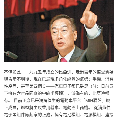
不僅如此，一九九五年成立的比亞迪，走過當年的備受質疑
與昏暗不明後，現在已展現多角化經營的氣勢；手機、消費
性產品、甚至第四個Ｃ——汽車電子都已駐足（註：日前買
下擁有六吋晶圓廠的中緯半導體），鴻海有的，比亞迪都
有。 目前正崴已是鴻海催生的電動車平台「MIH聯盟」旗
下成員，聯盟將主攻乘用轎車、電動巴士商機。 從消費性
電子零組件廠起家的正崴，擁有電池模組、電源模組、連接