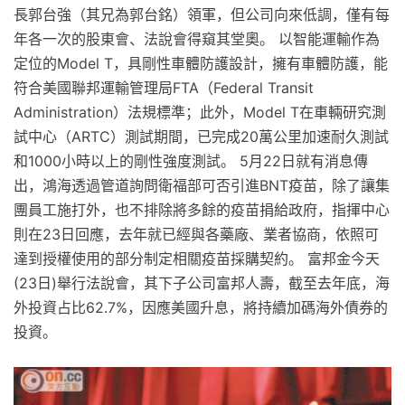
長郭台強（其兄為郭台銘）領軍，但公司向來低調，僅有每
年各一次的股東會、法說會得窺其堂奧。 以智能運輸作為
定位的Model T，具剛性車體防護設計，擁有車體防護，能
符合美國聯邦運輸管理局FTA（Federal Transit
Administration）法規標準；此外，Model T在車輛研究測
試中心（ARTC）測試期間，已完成20萬公里加速耐久測試
和1000小時以上的剛性強度測試。 5月22日就有消息傳
出，鴻海透過管道詢問衛福部可否引進BNT疫苗，除了讓集
團員工施打外，也不排除將多餘的疫苗捐給政府，指揮中心
則在23日回應，去年就已經與各藥廠、業者協商，依照可
達到授權使用的部分制定相關疫苗採購契約。 富邦金今天
(23日)舉行法說會，其下子公司富邦人壽，截至去年底，海
外投資占比62.7%，因應美國升息，將持續加碼海外債券的
投資。