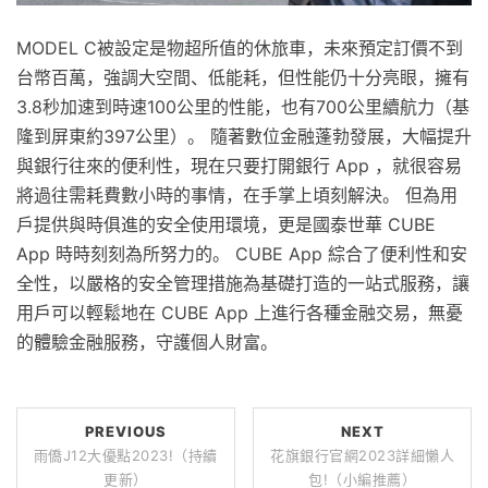
MODEL C被設定是物超所值的休旅車，未來預定訂價不到
台幣百萬，強調大空間、低能耗，但性能仍十分亮眼，擁有
3.8秒加速到時速100公里的性能，也有700公里續航力（基
隆到屏東約397公里）。 隨著數位金融蓬勃發展，大幅提升
與銀行往來的便利性，現在只要打開銀行 App ，就很容易
將過往需耗費數小時的事情，在手掌上頃刻解決。 但為用
戶提供與時俱進的安全使用環境，更是國泰世華 CUBE
App 時時刻刻為所努力的。 CUBE App 綜合了便利性和安
全性，以嚴格的安全管理措施為基礎打造的一站式服務，讓
用戶可以輕鬆地在 CUBE App 上進行各種金融交易，無憂
的體驗金融服務，守護個人財富。
PREVIOUS
NEXT
雨僑J12大優點2023!（持續
花旗銀行官網2023詳細懶人
更新）
包!（小編推薦）