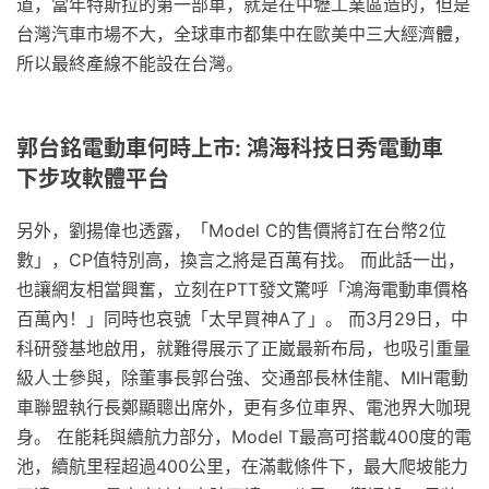
道，當年特斯拉的第一部車，就是在中壢工業區造的，但是
台灣汽車市場不大，全球車市都集中在歐美中三大經濟體，
所以最終產線不能設在台灣。
郭台銘電動車何時上市: 鴻海科技日秀電動車
下步攻軟體平台
另外，劉揚偉也透露，「Model C的售價將訂在台幣2位
數」，CP值特別高，換言之將是百萬有找。 而此話一出，
也讓網友相當興奮，立刻在PTT發文驚呼「鴻海電動車價格
百萬內！」同時也哀號「太早買神A了」。 而3月29日，中
科研發基地啟用，就難得展示了正崴最新布局，也吸引重量
級人士參與，除董事長郭台強、交通部長林佳龍、MIH電動
車聯盟執行長鄭顯聰出席外，更有多位車界、電池界大咖現
身。 在能耗與續航力部分，Model T最高可搭載400度的電
池，續航里程超過400公里，在滿載條件下，最大爬坡能力