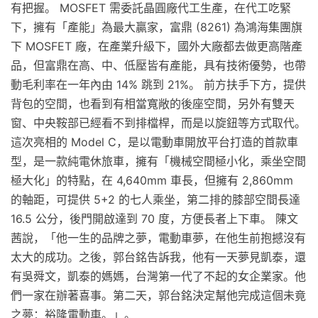
有把握。 MOSFET 需委託晶圓廠代工生產，在代工吃緊
下，擁有「產能」為最大贏家，富鼎 (8261) 為鴻海集團旗
下 MOSFET 廠，在產業升級下，國外大廠都去做更高階產
品，但富鼎在高、中、低壓皆有產能，具有技術優勢，也帶
動毛利率在一年內由 14% 跳到 21%。 前方扶手下方，提供
背包的空間，也看到有相當寬敞的後座空間，另外有雙天
窗、中央鞍部已經看不到排檔桿，而是以旋鈕等方式取代。
這次亮相的 Model C，是以電動車開放平台打造的首款車
型，是一款純電休旅車，擁有「機械空間極小化，乘坐空間
極大化」的特點，在 4,640mm 車長，但擁有 2,860mm
的軸距，可提供 5+2 的七人乘坐，第二排的膝部空間長達
16.5 公分，後門開啟達到 70 度，方便長者上下車。 陳文
茜說，「他一生的品牌之夢，電動車夢，在他生前抱撼沒有
太大的成功。之後，郭台銘告訴我，他有一天夢見凱泰，還
有吳舜文，凱泰的媽媽，台灣第一代了不起的女企業家。他
們一家在辦著喜事。第二天，郭台銘決定幫他完成這個未竟
之夢：裕隆電動車。」。