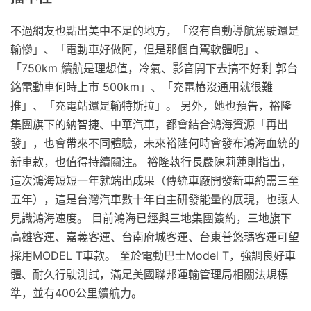
不過網友也點出美中不足的地方，「沒有自動導航駕駛還是
輸慘」、「電動車好做阿，但是那個自駕軟體呢」、
「750km 續航是理想值，冷氣、影音開下去搞不好剩 郭台
銘電動車何時上市 500km」、「充電樁沒通用就很難
推」、「充電站還是輸特斯拉」。 另外，她也預告，裕隆
集團旗下的納智捷、中華汽車，都會結合鴻海資源「再出
發」，也會帶來不同體驗，未來裕隆何時會發布鴻海血統的
新車款，也值得持續關注。 裕隆執行長嚴陳莉蓮則指出，
這次鴻海短短一年就端出成果（傳統車廠開發新車約需三至
五年），這是台灣汽車數十年自主研發能量的展現，也讓人
見識鴻海速度。 目前鴻海已經與三地集團簽約，三地旗下
高雄客運、嘉義客運、台南府城客運、台東普悠瑪客運可望
採用MODEL T車款。 至於電動巴士Model T，強調良好車
體、耐久行駛測試，滿足美國聯邦運輸管理局相關法規標
準，並有400公里續航力。