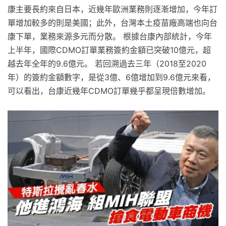
康主要長約來自日本，近幾年歐洲業務則逐漸增加，今年訂
單增加較多的則是美國；此外，台灣本土疫苗廠高端也向台
康下單，業務來源多元而分散。 根據台康內部統計，今年
上半年，國際CDMO訂單業務簽約金額已突破10億元，超
越去年全年的9.6億元。 若回溯過去三年（2018至2020
年）的簽約金額數字，是從3億、6億增加到9.6億元來看，
可以看出，台康近幾年CDMO訂單幾乎都呈現倍數增加。