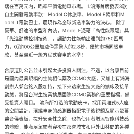
落在百萬元內，瞄準平價電動車市場。 1.鴻海首度發表3款
自主開發電動車款：Ｍodel C休旅車、Ｍodel E轎車和Ｍ
odel T電動巴士，展現作為全球新造車勢力的決心。 除了
豪華、舒適的車型和內裝，Ｍodel E憑藉「高性能電驅」與
「先進動態控制技術」，讓動力性能輸出達到約750匹馬
力，0到100公里加速僅需驚人的2.8秒，優於市場同級車
款，甚至逼近一級方程式賽車的水準！
台康這則公告並未引起太多投資人關注，不過，以台康目前
是國內最具規模的生物相似藥及CDMO大廠，又加上有鴻海
創辦人郭台銘入股加持，接下來這家生技大廠的擴廠及接單
動態，將是台灣生技業擴展國際CDMO業務的重要指標，備
受投資人矚目。 鴻海所打造的電動皮卡，採用兩廂式5人座
的空間設計，環繞車身的感測器搭配電子後視鏡及顯示螢幕
整合儀表板，提升安全性之餘，也為使用者增添智能科技感
的體驗，能滿足駕駛者穿梭在都會城市和戶外山林間的各種