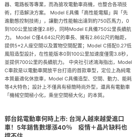
器、電路板等專業，而為搶攻電動車商機，也整合各項技
術，打造解決方案。 Model E具備「高性能電驅」與「先
進動態控制技術」，讓動力性能輸出達到約750匹馬力，0
到100公里加速僅2.8秒，同時Model E具備750公里長續航
力。 Model C僅4.64公尺的車長、擁有2.86公尺的軸距，
提供5+2人座空間以及置物空間配置；Model C搭配0.27低
風阻造型設計，在性能版本0到100公里加速度僅需3.8秒，
並提供700公里的長續航力。 中央社引述鴻海指出，Model
C車款是以電動車開放平台打造的首款車型，定位上為純電
本質最適化休旅車，Model C具備造型、空間、動力、能耗
等4大特色；設計上不僅具有極簡時尚外型，還具有電動車
「機械空間極小化，乘坐空間極大化」的本質。
郭台銘電動車何時上市: 台灣人越來越愛進口
車！5年銷售數爆漲40％ 疫情＋晶片缺料也
擋不住