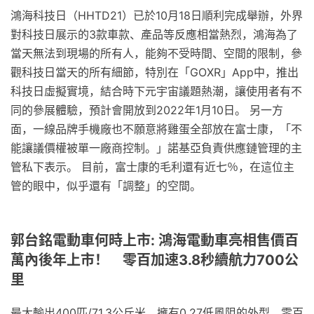
鴻海科技日（HHTD21）已於10月18日順利完成舉辦，外界
對科技日展示的3款車款、產品等反應相當熱烈，鴻海為了
當天無法到現場的所有人，能夠不受時間、空間的限制，參
觀科技日當天的所有細節，特別在「GOXR」App中，推出
科技日虛擬實境，結合時下元宇宙議題熱潮，讓使用者有不
同的參展體驗，預計會開放到2022年1月10日。 另一方
面，一線品牌手機廠也不願意將雞蛋全部放在富士康，「不
能讓議價權被單一廠商控制。」諾基亞負責供應鏈管理的主
管私下表示。 目前，富士康的毛利還有近七％，在這位主
管的眼中，似乎還有「調整」的空間。
郭台銘電動車何時上市: 鴻海電動車亮相售價百
萬內後年上市！ 零百加速3.8秒續航力700公
里
最大輸出400匹/71.3公斤米，擁有0.27低風阻的外型，零百