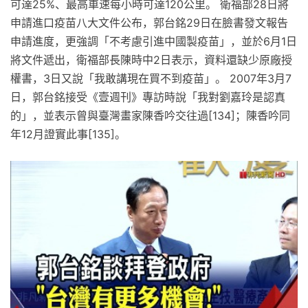
可達25%、最高車速每小時可達120公里。 衛福部28日將
申請進口疫苗八大文件公布，郭台銘29日在臉書發文報告
申請進度，更強調「不考慮引進中國製疫苗」，並於6月1日
將文件遞出，衛福部長陳時中2日表示，資料還缺少原廠授
權書，3日又說「我敢講現在買不到疫苗」。 2007年3月7
日，郭台銘接受《壹週刊》專訪時說「我對劉嘉玲是認真
的」，並表示曾與臺灣畫家陳香吟交往過[134]；陳香吟同
年12月證實此事[135]。