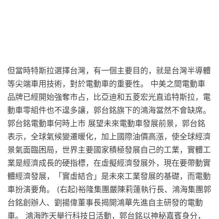
但當時特斯拉選擇台灣，有一個主要目的，就是台灣半導體
等尖端車用技術，對於電動車的重要性。 中美之間電動車
品牌已經開始強奪市占，比亞迪和五菱宏光直追特斯拉，電
動車零組件也不遑多讓，郭台銘旗下的鴻海當然不會缺席。
郭台銘電動車何時上市 展望未來電動車發展前景，郭台銘
表示，全球氣候變遷暖化，加上國際油價高漲，使全球經濟
景氣面臨困局，世界主要國家積極發展自己的工業，實體工
業是經濟成長的硬指標，在虛擬經濟發展外，現在要帶動實
體經濟發展，「實虛結合」是未來工業發展的基礎，而電動
車扮演要角。 (右起)裕隆集團嚴陳莉蓮執行長、鴻海集團郭
台銘創辦人、劉揚偉董事長揭開鴻華先進自主研發的電動
車。 鴻海昨天舉行科技日活動，郭台銘以神秘嘉賓身分，