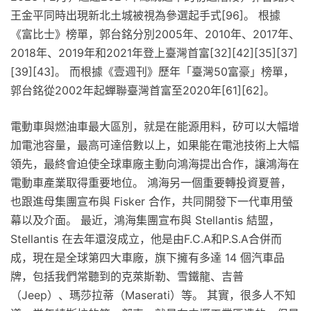
王金平同時出現新北土城被視為參選起手式[96]。 根據
《富比士》榜單，郭台銘分別2005年、2010年、2017年、
2018年、2019年和2021年登上臺灣首富[32][42][35][37]
[39][43]。 而根據《壹週刊》歷年「臺灣50富豪」榜單，
郭台銘從2002年起蟬聯臺灣首富至2020年[61][62]。
電動車與燃油車最大區別，就是在能源用料，矽可以大幅增
加電池容量，最高可達倍數以上，如果能在電池技術上大幅
領先，最終會迫使全球車廠主動向鴻海提出合作，讓鴻海在
電動車產業取得重要地位。 鴻海另一個重要轉投資夏普，
也跟進母集團宣布與 Fisker 合作，共同開發下一代車用螢
幕以及介面。 最近，鴻海集團宣布與 Stellantis 結盟，
Stellantis 在去年還沒成立，他是由F.C.A和P.S.A合併而
成，現在是全球第四大車廠，旗下擁有多達 14 個汽車品
牌，包括我們常聽到的克萊斯勒、雪鐵龍、吉普
（Jeep）、瑪莎拉蒂（Maserati）等。 其實，很多人不知