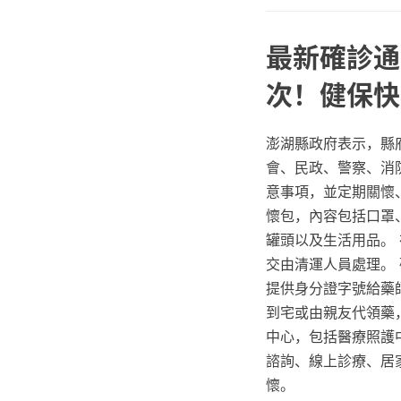
最新確診通
次！健保快
澎湖縣政府表示，縣府
會、民政、警察、消
意事項，並定期關懷
懷包，內容包括口罩
罐頭以及生活用品。
交由清運人員處理。
提供身分證字號給藥
到宅或由親友代領藥
中心，包括醫療照護
諮詢、線上診療、居家
懷。