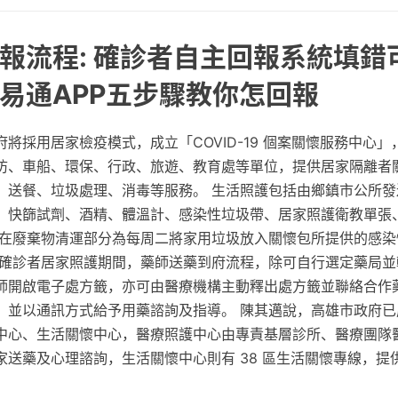
報流程: 確診者自主回報系統填錯
易通APP五步驟教你怎回報
將採用居家檢疫模式，成立「COVID-19 個案關懷服務中心
防、車船、環保、行政、旅遊、教育處等單位，提供居家隔離者
、送餐、垃圾處理、消毒等服務。 生活照護包括由鄉鎮市公所發
、快篩試劑、酒精、體溫計、感染性垃圾帶、居家照護衛教單張
 在廢棄物清運部分為每周二將家用垃圾放入關懷包所提供的感染
 確診者居家照護期間，藥師送藥到府流程，除可自行選定藥局並
師開啟電子處方籤，亦可由醫療機構主動釋出處方籤並聯絡合作
，並以通訊方式給予用藥諮詢及指導。 陳其邁說，高雄市政府已
中心、生活關懷中心，醫療照護中心由專責基層診所、醫療團隊
送藥及心理諮詢，生活關懷中心則有 38 區生活關懷專線，提供 