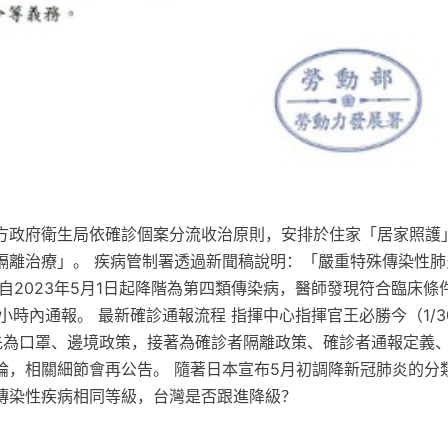
方政府衛生局依確診個案分流收治原則，安排於住家「居家照護
隔離治療」。 疾病管制署透過新聞稿說明：「嚴重特殊傳染性肺
肺炎）自2023年5月1日起降階為第四類傳染病，醫師發現符合臨床
小時內通報。 最新確診通報流程 指揮中心指揮官王必勝今（1/
先為口罩、邊境政策，接著為確診者隔離政策、確診者通報定義
論，相關細節會再公告。 隨著日本宣布5月初調降新冠肺炎的分
傳染性疾病相同等級，台灣是否跟進降級？