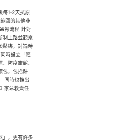
每1-2天抗原
動範圍的其他非
通報流程 針對
新制上路並觀察
談鬆綁，討論時
府同時設立「輕
運、防疫旅館、
懷包，包括餅
 同時也推出
3 家急救責任
煞」，更有許多