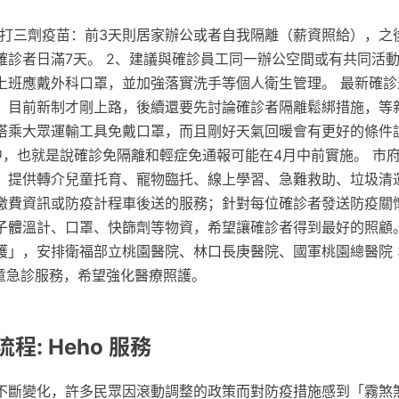
施打三劑疫苗：前3天則居家辦公或者自我隔離（薪資照給），之後
確診者日滿7天。 2、建議與確診員工同一辦公空間或有共同活
上班應戴外科口罩，並加強落實洗手等個人衛生管理。 最新確診
，目前新制才剛上路，後續還要先討論確診者隔離鬆綁措施，等
搭乘大眾運輸工具免戴口罩，而且剛好天氣回暖會有更好的條件
中，也就是說確診免隔離和輕症免通報可能在4月中前實施。 市
，提供轉介兒童托育、寵物臨托、線上學習、急難救助、垃圾清
繳費資訊或防疫計程車後送的服務；針對每位確診者發送防疫關
子體溫計、口罩、快篩劑等物資，希望讓確診者得到最好的照顧。
護」，安排衛福部立桃園醫院、林口長庚醫院、國軍桃園總醫院 
兒童急診服務，希望強化醫療照護。
程: Heho 服務
不斷變化，許多民眾因滾動調整的政策而對防疫措施感到「霧煞