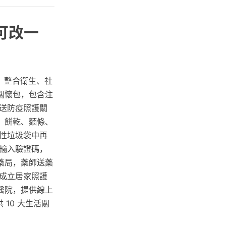
可改一
」，整合衛生、社
關懷包，包含注
送防疫照護關
、餅乾、麵條、
性垃圾袋中再
輸入驗證碼，
藥局，藥師送藥
成立居家照護
醫院，提供線上
10 大生活關