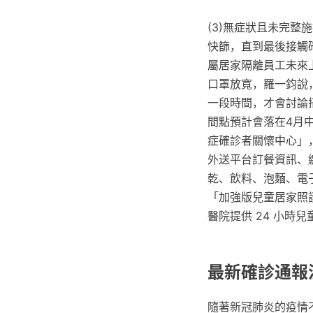
(3)無症狀且未完整
快篩，直到最後接觸
屬居家隔離員工未來
口罩放寬，羅一鈞說
一段時間，才會討論
間點預計會落在4月
症確診者關懷中心」
外送平台訂餐資訊、
乾、飲料、泡麵、電
「加強版兒童居家照
醫院提供 24 小時
最新確診通報流
隨著新冠肺炎的疫情