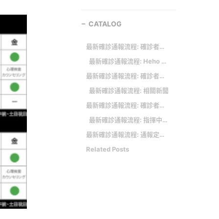
CATALOG
最新確診通報流程: 確診者自主回報系統填錯可改一次！健保快易通APP五步驟教你怎回報
最新確診通報流程: Heho 服務
最新確診通報流程: 確診者回歸醫院看診 醫憂「小診所難負荷」
最新確診通報流程: 相關新聞
最新確診通報流程: 確診者「0+n」：輕症免隔離，快篩陰或發病滿5天即可結束自主健康管理
最新確診通報流程: 指揮中心修訂「嚴重特殊傳染性肺炎通報個案處理流程」及「社區監測通報採檢及個案處理流程」，請醫師依流程進行個案處置。(疾病管制署致醫界通函第431號)
最新確診通報流程: 通報定義及採檢
Related Posts