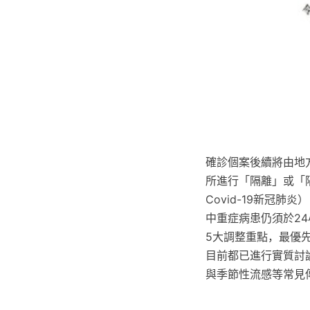
確診個案後續將由地
所進行「隔離」或「
Covid-19新冠
中重症病患仍須於24
5大調整重點，最優
目前都已進行實質討
與季節性流感等常見