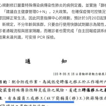
心規劃修訂嚴重特殊傳染病傳染性肺炎的病例定義，並實施「篩
、「建議自主健康管理0＋N」，2大政策。 在確保疫情可控情
回歸正常生活，因此同意指揮中心的規劃，預計於3月20日起實施。
」新規定，不分年齡與族群，只要自行使用快篩試劑顯示為陽性
診者通報流程與居家隔離，而確診者也需完成「自主回報疫調系統
果未達共識，可安排 PCR 採檢。