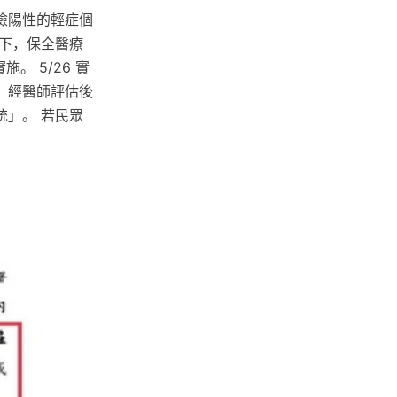
檢陽性的輕症個
況下，保全醫療
 5/26 實
，經醫師評估後
」。 若民眾