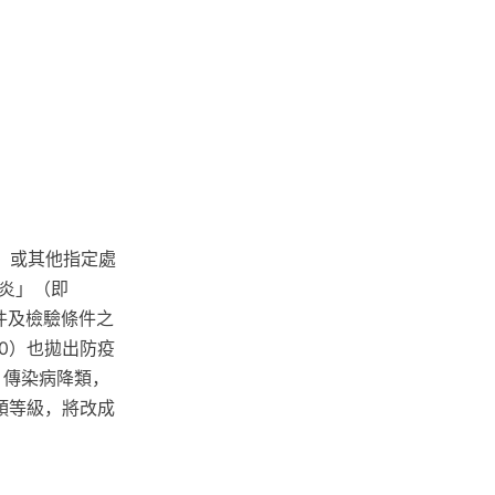
」或其他指定處
炎」（即
條件及檢驗條件之
30）也拋出防疫
、傳染病降類，
類等級，將改成