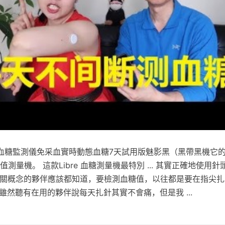
血糖監測儀免采血實時動態血糖7天試用版魅影黑（黑帶黑機它
bre 血糖值測量機。 這款Libre 血糖測量機最特別 ... 其實正確地使
 有相關概念的夥伴應該都知道，要檢測血糖值，以往都是要在指尖
雖然聽有在用的夥伴說每天扎針其實不會痛，但是我 ...