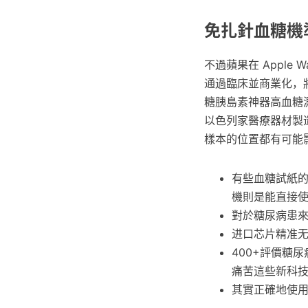
免扎針血糖機
不過蘋果在 Appl
通過臨床並商業化，
糖胰島素神器高血糖
以色列家醫療器材製造
樣本的位置都有可能
有些血糖試紙
機則是能直接
對於糖尿病患來
进口芯片精准无
400+評價糖
痛苦這些新科技
其實正確地使用