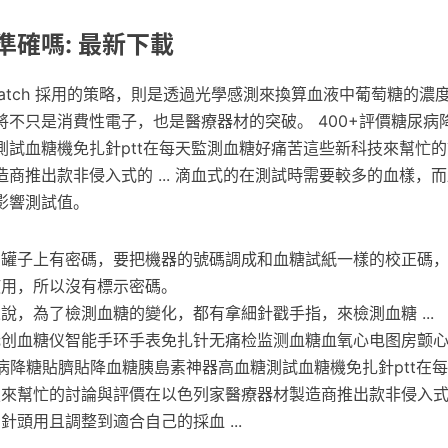
準確嗎: 最新下載
e Watch 採用的策略，則是透過光學感測來換算血液中葡萄糖的濃
將不只是消費性電子，也是醫療器材的突破。 400+評價糖尿病
測試血糖機免扎針ptt在每天監測血糖好痛苦這些新科技來幫忙
商推出款非侵入式的 ... 滴血式的在測試時需要較多的血樣，
影響測試值。
的罐子上有密碼，要把機器的號碼調成和血糖試紙一樣的校正碼
使用，所以沒有標示密碼。
說，為了檢測血糖的變化，都有拿細針戳手指，來檢測血糖 ...
创血糖仪智能手环手表免扎针无痛检监测血糖血氧心电图房颤心率多
尿病降糖貼臍貼降血糖胰島素神器高血糖測試血糖機免扎針ptt在
來幫忙的討論與評價在以色列家醫療器材製造商推出款非侵入式的 
針頭用且調整到適合自己的採血 ...