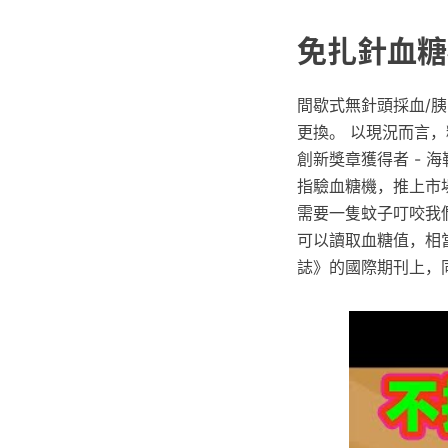
免扎針血糖機
間歇式無針頭採血/
更換。 以現況而言
創新獎章獲得者 - 
指驗血糖機，推上市
需要一隻蚊子叮咬我
可以讀取血糖值，相當
誌》的國際期刊上，