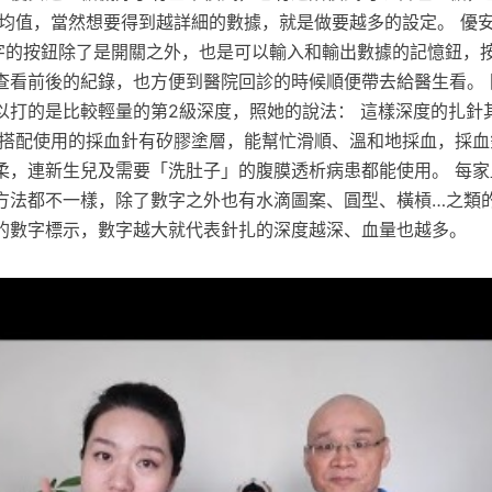
的平均值，當然想要得到越詳細的數據，就是做要越多的設定。 優
M字的按鈕除了是開關之外，也是可以輸入和輸出數據的記憶鈕，
查看前後的紀錄，也方便到醫院回診的時候順便帶去給醫生看。 
以打的是比較輕量的第2級深度，照她的說法： 這樣深度的扎針
筆搭配使用的採血針有矽膠塗層，能幫忙滑順、溫和地採血，採血
柔，連新生兒及需要「洗肚子」的腹膜透析病患都能使用。 每家
方法都不一樣，除了數字之外也有水滴圖案、圓型、橫槓…之類
的數字標示，數字越大就代表針扎的深度越深、血量也越多。