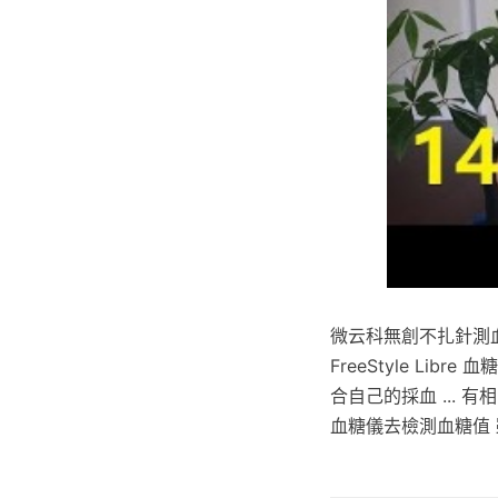
微云科無創不扎針測
FreeStyle Li
合自己的採血 ...
血糖儀去檢測血糖值 