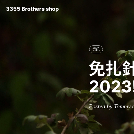
3355 Brothers shop
資訊
免扎
202
Posted by Tommy 