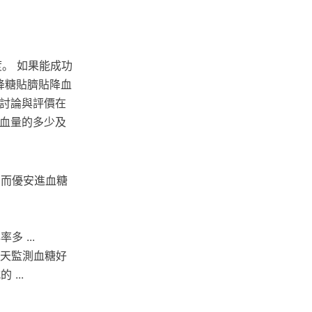
度。 如果能成功
降糖貼臍貼降血
的討論與評價在
而血量的多少及
，而優安進血糖
 ...
每天監測血糖好
...