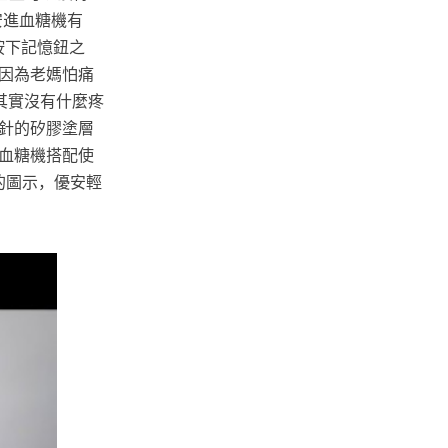
安進血糖機有
按下記憶鈕之
因為老媽怕痛
其實沒有什麼疼
針的矽膠塗層
血糖機搭配使
的圖示，優安輕