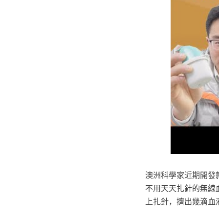
澳洲科學家近期開發
不用天天扎針的無線血
上扎針，擠出幾滴血液