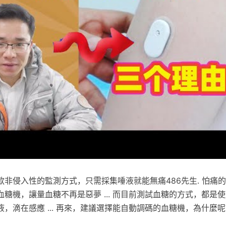
款非侵入性的監測方式，只需採集唾液就能無痛486先生. 怕痛
糖機，讓量血糖不再是惡夢 ... 而目前測試血糖的方式，都是
，滴在感應 ... 再來，建議選擇能自動調碼的血糖機，為什麼