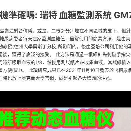
準確嗎: 瑞特 血糖監測系統 GM7
胰島素注射合併儀，或是，二根針分別埋在不同區域的皮下，但
，糖尿病患者每天在家監測血糖值，最常使用的簡易方法，是由美
海勒教授(德州大學奧斯丁分校)所發明的，後由亞培公司利用他的
場後，獲得了廣泛的接受。 此方法是通過一根細針先刺破手指尖
們時所吸取血液的1/8，然後用測試紙片來收集血液，當試紙插
方便(圖1)。 此項研究成果已在2021年11月10日發表於《糖
同時也放上奧克蘭大學官網，於是引起各大媒體的注意。