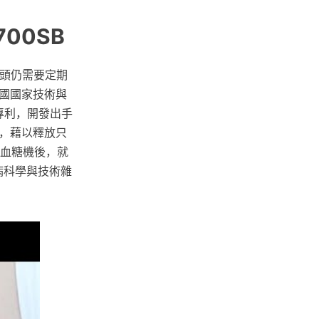
00SB
針頭仍需要定期
國國家技術與
專利，開發出手
，藉以釋放只
入血糖機後，就
尿病科學與技術雜