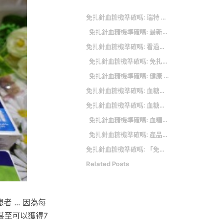
免扎針血糖機準確嗎: 瑞特 血糖監測系統 GM700SB
免扎針血糖機準確嗎: 最新下載
免扎針血糖機準確嗎: 看過「血糖機免扎針」的人也都在關心：
免扎針血糖機準確嗎: 免扎針血糖機準確嗎 文章標籤
免扎針血糖機準確嗎: 健康 熱門新聞
免扎針血糖機準確嗎: 血糖機的選購重點
免扎針血糖機準確嗎: 血糖機免扎針ptt 在 羅氏血糖機. 血糖機推薦ptt - mam dlugi forum 的推薦
免扎針血糖機準確嗎: 血糖機免扎針ptt 在 血糖機ptt 的推薦
免扎針血糖機準確嗎: 產品保固登錄享好康優惠
免扎針血糖機準確嗎: 「免扎針血糖機準確嗎」的推薦目錄：
Related Posts
... 因為每
甚至可以獲得7