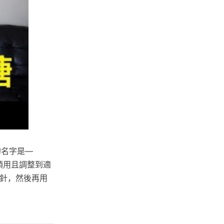
的名字是—
用針頭用且調整到適
扎針，然後再用