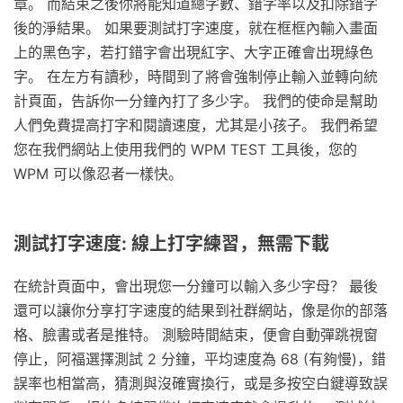
章。 而結束之後你將能知道總字數、錯字率以及扣除錯字
後的淨結果。 如果要測試打字速度，就在框框內輸入畫面
上的黑色字，若打錯字會出現紅字、大字正確會出現綠色
字。 在左方有讀秒，時間到了將會強制停止輸入並轉向統
計頁面，告訴你一分鐘內打了多少字。 我們的使命是幫助
人們免費提高打字和閱讀速度，尤其是小孩子。 我們希望
您在我們網站上使用我們的 WPM TEST 工具後，您的
WPM 可以像忍者一樣快。
測試打字速度: 線上打字練習，無需下載
在統計頁面中，會出現您一分鐘可以輸入多少字母？ 最後
還可以讓你分享打字速度的結果到社群網站，像是你的部落
格、臉書或者是推特。 測驗時間結束，便會自動彈跳視窗
停止，阿福選擇測試 2 分鐘，平均速度為 68 (有夠慢)，錯
誤率也相當高，猜測與沒確實換行，或是多按空白鍵導致誤