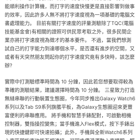
能順利操作計算機，而打字的速度快慢更是直接影響到做事
的效率，因此許多人無不將打字速度視為一項基礎的電腦文
書處理能力。 目前有關打字速度的評量測驗除了TQC(電腦
技能基金會)有相關的證照可供民眾考取之外，很多民間企
業亦將打字速度視為徵才的基本要件。 不過，當我們想測
試自己的打字能力到達哪個水平，是否還有進步的空間，又
或者有天突然朋友問起你的打字速度究竟有多快時，該怎麼
辦?
實際中打測驗標準時間為 10 分鐘，因此若您想要取得較為
準確的測驗結果，建議選擇時間為 10 分鐘。 三星致力打造
無縫串聯的行動裝置生態圈，今年同步推出Galaxy Watch6
系列以及Tab S9系列旗艦平板，為Galaxy生態圈迎來更豐
富便利的串聯應用。 將手機和智慧手錶配對，可啟動相機
控制器，雙指操控變焦；當手機進入Flex模式，按下手錶出
現的快捷鍵即可快速拍攝；此外，手機與全新Watch6系列