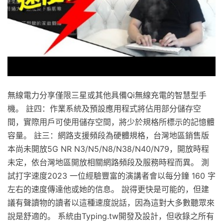
無線電力分享僅限三星或其他具備Qi無線充電的智慧型手
機。 註四：作業系統及預設應用程式將佔用部分儲存空
間，實際用戶可使用儲存空間，將少於規格所標示的記憶體
容量。 註三：網路支援頻段為硬體規格，台灣地區銷售版
本尚未開放5G NR N3/N5/N8/N38/N40/N79，開放時程
未定，依台灣地區開放相關網路頻段及服務時程而異。 測
試打字速度2023 一位經驗豐富的演講者會以每分鐘 160 字
左右的速度傳達他或她的信息。 說得更快是可能的，但建
議有聲讀物的讀者以這種速度說話，因為這對大多數聽眾來
說是舒適的。 系統由Typing.tw開發及設計，但收錄之所有