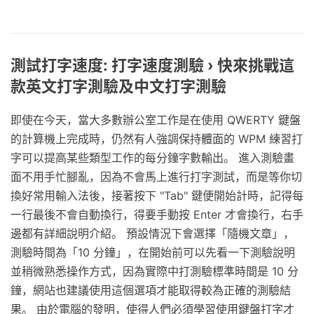
測試打字速度: 打字速度測驗 › 快來挑戰這
款英文打字測驗及中文打字測驗
即使在今天，當大多數辦公室工作是在使用 QWERTY 鍵盤
的計算機上完成時，仍然有人強調保持體面的 WPM 練習打
字可以提高某些類型工作的每分鐘字數輸出。 進入測驗畫
面不用手忙腳亂，因為不會馬上進行打字測試，而是等你切
換好常用輸入法後，接著按下 "Tab" 鍵便開始計時，記得每
一行最後不會自動換行，得要手動按 Enter 才會換行，右手
邊都有詳細說明介紹。 預設情況下會選擇「隨機文章」，
測驗時間為「10 分鐘」，在開始前可以先看一下測驗說明
並稍微熟悉操作方式，因為實際中打測驗標準時間是 10 分
鐘，網站也建議使用這個選項才能取得較為正確的測驗結
果。 由於電腦的發明，使得人們必須學習使用鍵盤打字才