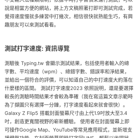
說是相當方便的網站，將上方文稿照著打即可測試完成，若
覺得速度慢就多練習中打幾次，相信很快就熟能生巧，有興
趣朋友可以來測試看看。
測試打字速度: 資訊導覽
測驗後 Typing.tw 會顯示測試結果，包括使用者輸入的總
字數、平均速度（wpm）、總錯字數、錯誤率和淨結果，
並給出一個符合的評價，可以知道自己的中打速度大約落在
什麼樣的區間。 測試打字速度2023 依照說明，還是要選擇
較長的測驗時間結果才會較為準確（我在寫這篇文章示範時
為了擷圖只有選擇一分鐘，打字速度看起來就會很快）。
Galaxy Z Flip5 搭載封面螢幕尺寸由上代1.9吋放大至3.4
吋，創造更寬闊視野的嶄新體驗。 使用者在封面螢幕上即
可操作Google Map、YouTube等常見應用程式，並新增支