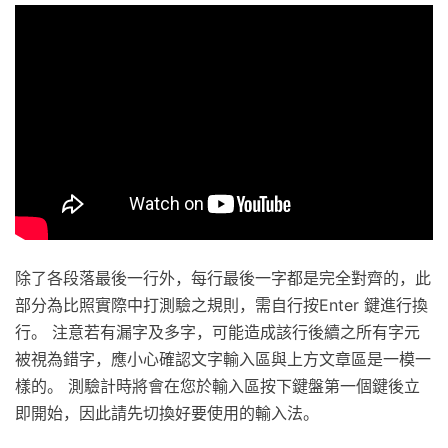
除了各段落最後一行外，每行最後一字都是完全對齊的，此
部分為比照實際中打測驗之規則，需自行按Enter 鍵進行換
行。 注意若有漏字及多字，可能造成該行後續之所有字元
被視為錯字，應小心確認文字輸入區與上方文章區是一模一
樣的。 測驗計時將會在您於輸入區按下鍵盤第一個鍵後立
即開始，因此請先切換好要使用的輸入法。