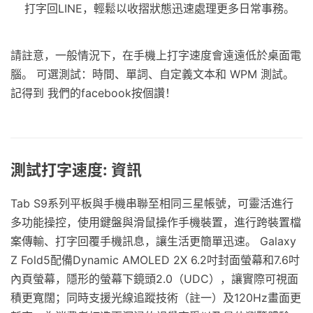
打字回LINE，輕鬆以收摺狀態迅速處理更多日常事務。
請註意，一般情況下，在手機上打字速度會遠遠低於桌面電
腦。 可選測試：時間、單詞、自定義文本和 WPM 測試。
記得到 我們的facebook按個讚！
測試打字速度: 資訊
Tab S9系列平板與手機串聯至相同三星帳號，可靈活進行
多功能操控，使用鍵盤與滑鼠操作手機裝置，進行跨裝置檔
案傳輸、打字回覆手機訊息，讓生活更簡單迅速。 Galaxy
Z Fold5配備Dynamic AMOLED 2X 6.2吋封面螢幕和7.6吋
內頁螢幕，隱形的螢幕下鏡頭2.0（UDC），讓實際可視面
積更寬闊；同時支援光線追蹤技術（註一）及120Hz畫面更