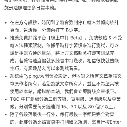
援鍵盤功能，在封面螢幕即時打字回LINE，輕鬆以收摺狀
態迅速處理更多日常事務。
在左方有讀秒，時間到了將會強制停止輸入並轉向統計
頁面，告訴你一分鐘內打了多少字。
推薦免費網路平台【線上中打 Beta】，免裝軟體 & 不受
輸入法種類限制，依據平時打字習慣來進行測試，可以
說是相當方便的網站，將上方文稿照著打即可測試完
成，若覺得速度慢就多練習中打幾次，相信很快就熟能
生巧，有興趣朋友可以來測試看看。
系統由Typing.tw開發及設計，但收錄之所有文章為該文
章原作者所有，若您為該文章所有人，並且不希望其被
使用於本站，請聯絡本站，我們會立即將該文章徹下。
TQC 中打測驗分為三個等級，實用級、進階級以及專業
級，分別需要每分鐘達到 15、30 以及 80 個字以上。
除了各段落最後一行外，每行最後一字都是完全對齊
的，此部分為比照實際中打測驗之規則，需自行按Enter