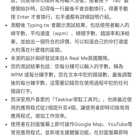
試，而是等你切換好常用輸入法後，接著按下 "Tab" 鍵
便開始計時，記得每一行最後不會自動換行，得要手動
按 Enter 才會換行，右手邊都有詳細說明介紹。
測驗後 Typing.tw 會顯示測試結果，包括使用者輸入的
總字數、平均速度（wpm）、總錯字數、錯誤率和淨結
果，並給出一個符合的評價，可以知道自己的中打速度
大約落在什麼樣的區間。
本測的設計與研發試來自A Real Me英國團隊。
您的測試結果包括：您每分鐘可以輸入的字數，稱為
WPM 或每分鐘字數，您在文本中犯的錯誤數，最後調整
後的每分鐘字數，這需要記錄您在使用過程中犯的任何
錯誤打字。
而深受用戶喜愛的「Taskbar常駐工具列」，也將最近使
用的應用程式從2個提升至4個，讓使用者即時切換常用
應用程式，增加工作效率。
使用者在封面螢幕上即可操作Google Map、YouTube等
常見應用程式，並新增支援鍵盤功能，在封面螢幕即時