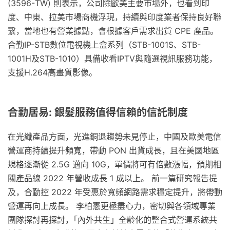
(3596-TW) 則表示，公司除歐美主要市場外，也看到印
度、中東、拉美市場商機浮現，持續與印度業者保持良好聯
繫，當地也有營業據點，會根據客戶需求出貨 CPE 產品。
合勤IP-STB數位電視機上盒系列（STB-1001S、STB-
1001H及STB-1010）具備收看IPTV與隨選視訊服務功能，
支援H.264高畫質影像。
合勤居易: 銀髮服務值得信賴的信託制度
在光纖產品方面，光進銅退趨勢未見停止，中國及歐美電信
營運商持續提升頻寬，帶動 PON 出貨成長，且在美國地區
規格逐漸從 2.5G 邁向 10G，單價將可有倍數漲幅，預期相
關產品線 2022 年營收成長 1 成以上。 前一篇研究報告提
及，合勤控 2022 年受惠於寬頻網路需求穩定提升，將帶動
營運再向上成長。 李柏憲更極盡心力，密切與各領域專業
團隊探討再探討，｢內外共生」全齡化的整合式營運系統共