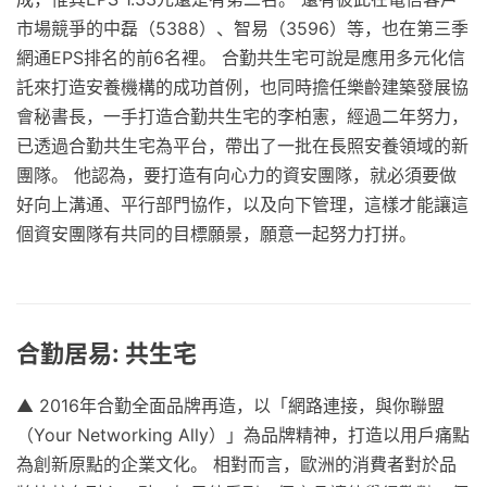
市場競爭的中磊（5388）、智易（3596）等，也在第三季
網通EPS排名的前6名裡。 合勤共生宅可說是應用多元化信
託來打造安養機構的成功首例，也同時擔任樂齡建築發展協
會秘書長，一手打造合勤共生宅的李柏憲，經過二年努力，
已透過合勤共生宅為平台，帶出了一批在長照安養領域的新
團隊。 他認為，要打造有向心力的資安團隊，就必須要做
好向上溝通、平行部門協作，以及向下管理，這樣才能讓這
個資安團隊有共同的目標願景，願意一起努力打拼。
合勤居易: 共生宅
▲ 2016年合勤全面品牌再造，以「網路連接，與你聯盟
（Your Networking Ally）」為品牌精神，打造以用戶痛點
為創新原點的企業文化。 相對而言，歐洲的消費者對於品