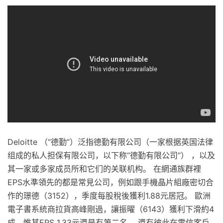
Deloitte （“德勤”）泛指德勤有限公司（一家根据英国法律
组成的私人担保有限公司，以下称“德勤有限公司”） ，以及
其一家或多家成员所和它们的关联机构。 在網通族群裡
EPS水準領先的都是常見公司，例如跟手機晶片組廠密切合
作的璟德（3152），季度每股稅後獲利1.88元居冠。 歐洲
電子書系統商拉貨高峰剛過，讓振曜（6143）獲利下滑約4
成，惟其EPS 1.33元還是有第二名。 還有彼此在電信客戶