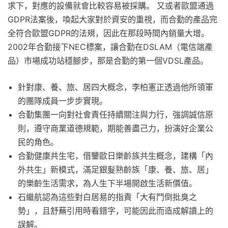
求下，對應的設備就會比較容易被採購。 又或者歐盟通過
GDPR法案後，喚起大家對於資安的重視，而合勤的產品完
全符合歐盟GDPR的法規，因此在那段時間內銷量大增。
2002年合勤接下NEC標案，讓合勤在DSLAM（電信端產
品）市場成功站穩腳步，那是合勤的第一個VDSL產品。
針對康、養、旅、居四大概念，李柏憲正透過他所領軍
的團隊成員一步步實現。
合勤集團一向對社會責任持續關注與力行，強調誠信原
則，遵守商業道德規範，期能善盡己力，扮演好企業公
民的角色。
合勤健康共生宅，借鑒歐日樂齡族共生概念，建構「內
外共生」新模式，滿足銀髮熟齡族「康、養、旅、居」
的樂齡生活需求，為人生下半場開啟生活新價值。
石繼航認為這些對白居易的指責「大有鬥倒批臭之
勢」，且舒蕪引用時看錯字，可能因此而造成解讀上的
誤解。