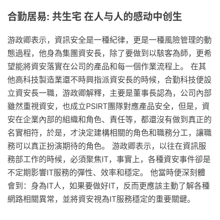
合勤居易: 共生宅 在人与人的感动中创生
游政卿表示，資訊安全是一種紀律，更是一種風險管理的動
態過程，他身為集團資安長，除了要做到以駭客為師，更希
望能將資安落實在公司的產品和每一個作業流程上。 在其
他高科技製造業還不時興指派資安長的時候，合勤科技便設
立資安長一職，游政卿解釋，主要是董事長認為，公司內部
雖然重視資安，也成立PSIRT團隊對應產品安全，但是，資
安在企業內部的組織和角色、責任等，都還沒有做到真正的
名實相符，於是，才決定建構相關的角色和職務分工，讓職
務可以真正扮演期待的角色。 游政卿表示，以往在資訊服
務部工作的時候，必須聚焦IT，事實上，各種資安事件卻是
不定期影響IT服務的彈性、效率和穩定。 他當時便深刻體
會到：身為IT人，如果要做好IT，反而更應該主動了解各種
網路相關異常，並將資安視為IT服務穩定的重要關鍵。