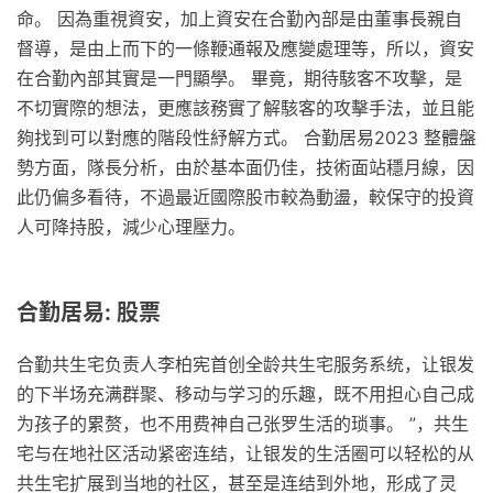
命。 因為重視資安，加上資安在合勤內部是由董事長親自
督導，是由上而下的一條鞭通報及應變處理等，所以，資安
在合勤內部其實是一門顯學。 畢竟，期待駭客不攻擊，是
不切實際的想法，更應該務實了解駭客的攻擊手法，並且能
夠找到可以對應的階段性紓解方式。 合勤居易2023 整體盤
勢方面，隊長分析，由於基本面仍佳，技術面站穩月線，因
此仍偏多看待，不過最近國際股市較為動盪，較保守的投資
人可降持股，減少心理壓力。
合勤居易: 股票
合勤共生宅负责人李柏宪首创全龄共生宅服务系统，让银发
的下半场充满群聚、移动与学习的乐趣，既不用担心自己成
为孩子的累赘，也不用费神自己张罗生活的琐事。 ”，共生
宅与在地社区活动紧密连结，让银发的生活圈可以轻松的从
共生宅扩展到当地的社区，甚至是连结到外地，形成了灵