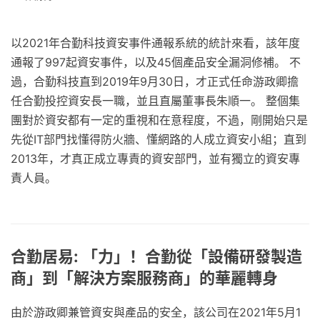
以2021年合勤科技資安事件通報系統的統計來看，該年度
通報了997起資安事件，以及45個產品安全漏洞修補。 不
過，合勤科技直到2019年9月30日，才正式任命游政卿擔
任合勤投控資安長一職，並且直屬董事長朱順一。 整個集
團對於資安都有一定的重視和在意程度，不過，剛開始只是
先從IT部門找懂得防火牆、懂網路的人成立資安小組；直到
2013年，才真正成立專責的資安部門，並有獨立的資安專
責人員。
合勤居易: 「力」！合勤從「設備研發製造
商」到「解決方案服務商」的華麗轉身
由於游政卿兼管資安與產品的安全，該公司在2021年5月1