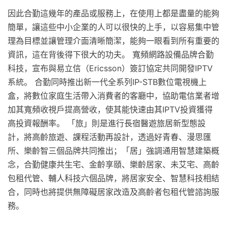
因此合勤這幾年的產品或服務上，在使用上都是盡量的能夠
簡單，讓這些中小企業的人可以很快的上手，以容易集中管
理為目標並讓管理介面清晰簡潔，能夠一眼看到所有重要的
資訊，這在背後得下很大的功夫。 寬頻網路設備品牌合勤
科技，宣布與易立信（Ericsson）簽訂協定共同開發IPTV
系統。 合勤同時推出新一代全系列IP-STB數位電視機上
盒，將數位家庭生活帶入消費者的客廳中，協助電信業者增
加其寬頻收視戶提高營收，使其能快速由其IPTV投資獲得
高投資報酬率。 「旅」則是進行長宿醫遊旅居新型態設
計，將高齡旅遊、課程活動再設計，透過好青春、漫思匯
所、樂齡智三個品牌共同推出；「居」強調通用智慧建築概
念，合勤健康共生宅、金齡享頤、樂齡居家、未艾宅、高齡
包租代管、輔人科技六個品牌，將居家安全、智慧科技相結
合，同時也將提供無障礙居家改造及高齡者包租代管諮詢服
務。