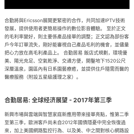
合勤將與Ericsson展開更緊密的合作，共同加速IPTV技術
發展，提供使用者更簡易操作的數位影音體驗。 至於正文
的毛利率變好，則主要係產品接單的調整；正文認為部份客
戶今年訂單流失，剛好能審視自己產品毛利的機會，並儘量
把心力放在高毛利產品上。 合勤居易 飯店式規劃，環境優
美、陽光充足、空氣乾淨、交通方便，開鑿地下1520公尺
深層溫泉，園區內有日系園藝療癒，並提供住戶隨需而醫的
醫療服務（附設五星級護理之家）。
合勤居易: 全球经济展望 - 2017年第三季
新興市場與雲端與智慧家庭新應用帶來接單亮點，惟第二季
至第三季，歐洲客戶尚未自2012年國債隱憂中完全恢復過
來，加上美國網路監控行為、以及美、中之間對核心網路設