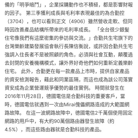
備的「明爭暗鬥」，企業採購動作也不積極，都是影響財報
的因子。 第三季獲利成長與毛利率表現最佳的為合勤控
（3704），也可以看到正文（4906）雖然營收走軟、但同
時因改善產品結構所帶來的毛利率成長。 「全台很少銀髮
住宅像我們有這麼密集的參訪與交流。」合勤共生宅旗下的
台灣樂齡建築發展協會執行長陳信衡說，或許因合勤共生宅
強調入住長者不是被照顧的角色，必須與社會互動，顛覆過
去封閉的安養機構模式，讓外界好奇他們如何重新定義樂齡
住宅。 此外，合勤更在每一款產品上市時，提供自家產品
的資安檢測報告，藉此和同業區隔，而這也成為該公司落實
資安成為企業營運競爭優勢的最佳實例。 時間就發生在
2016年11月28日，德國電信是合勤科技的重要客戶，當
時，德國電信就遇到一次由Mirai傀儡網路造成的大範圍網
路故障。 在這一波網路故障中，德國電信2千萬個使用固定
網路的用戶中，有大約90萬個路由器發生故障（約
4.5%），而這些路由器就是合勤科技的產品。