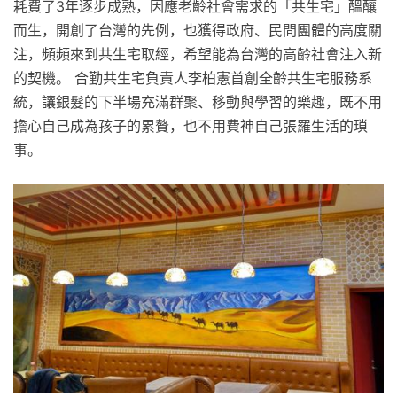
耗費了3年逐步成熟，因應老齡社會需求的「共生宅」醞釀
而生，開創了台灣的先例，也獲得政府、民間團體的高度關
注，頻頻來到共生宅取經，希望能為台灣的高齡社會注入新
的契機。 合勤共生宅負責人李柏憲首創全齡共生宅服務系
統，讓銀髮的下半場充滿群聚、移動與學習的樂趣，既不用
擔心自己成為孩子的累贅，也不用費神自己張羅生活的瑣
事。