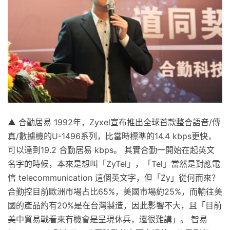
▲ 合勤居易 1992年，Zyxel宣布推出全球首款整合語音/傳
真/數據機的U-1496系列，比當時標準的14.4 kbps更快，
可以達到19.2 合勤居易 kbps。 其實合勤一開始在起英文
名字的時候，本來是想叫「ZyTel」，「Tel」當然是對應電
信 telecommunication 這個英文字，但「Zy」從何而來？
合勤控目前歐洲市場占比65%，美國市場約25%，而輸往美
國的產品約有20%是在台灣製造，因此影響不大，且「目前
美中貿易戰看來有機會是呈現休兵，還很難講」。 智易