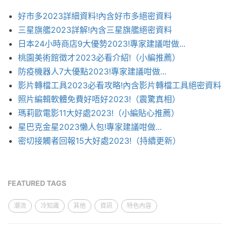
好市多2023詳細資料!內含好市多絕密資料
三星旗艦2023詳解!內含三星旗艦絕密資料
日本24小時商店9大優勢2023!專家建議咁做...
桃園美術館徵才2023必看介紹!（小編推薦）
防疫機器人7大優點2023!專家建議咁做...
影片轉檔工具2023必看攻略!內含影片轉檔工具絕密資料
照片編輯軟體免費好唔好2023!（震驚真相）
瑪莉歐電影11大好處2023!（小編貼心推薦）
星巴克金星2023懶人包!專家建議咁做...
密切接觸者回報15大好處2023!（持續更新）
FEATURED TAGS
潮流
冷知識
其他
資訊
特色內容