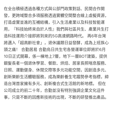
在全台積極透過各種方式與公部門政策對話、民間合作開
發，更跨域整合多項服務透過實體空間整合線上虛擬資源，
打造虛實並進的互補結構，引入生活產業以及科技智能運
用，『科技始終來自於人性』我們與社區共生、產業共生打
造科技運用介接即將到來的5G高速網路時代。 再6年台灣
將邁入「超高齡社會」，退休議題日益發酵，成為上班族心
頭之痛！ 合勤居易 合勤烏日共生宅各營運單位即將於6月
10日正式開幕，係一棟地上7層，地下一層BOT建築，提供
銀髮長者一個退休學習、餐飲、烘焙、居家長照喘息服務、
日照、運動健身、休閒交際等多元功能空間，因創造多元、
創新樂齡生活體驗服務，成為樂齡養生宅趨勢參考指標，締
造台灣首家擁有多元、創新複合式生活館的新地標。 但在
公司成立的前二十年，合勤並沒有特別強調企業文化這件
事，只是不斷的因應新技術的出現，不斷的研發推出產品。