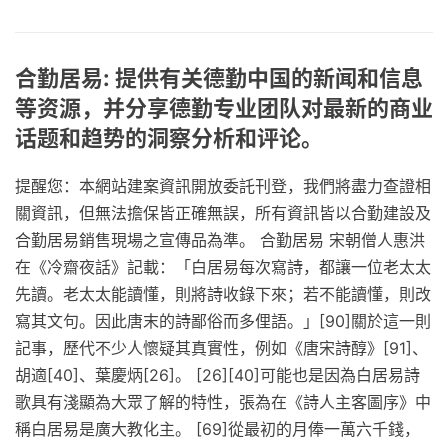
合勤居易: 提供有关德勤中国的新闻和信息
等资源，并分享德勤专业团队对最新的商业
话题和趋势的洞察分析和评论。
提醒您：本網站建案資訊開放委託刊登，我們將盡力查證相
關資訊，但無法擔保皆正確無誤，所有資訊皆以合勤建設及
合勤居易銷售現場之宣傳品為準。 合勤居易 宋朝僧人惠洪
在《冷齋夜話》記載：「白居易每次寫詩，都讓一位老太太
先讀。老太太能讀懂，則將詩收錄下來；若不能讀懂，則改
寫其文句。因此唐末的詩鄙俗而多俚語。」[90]關於這一則
記事，歷代不少人懷疑其真實性，例如《唐宋詩醇》[91]、
胡適[40]、葉慶炳[26]。 [26][40]可能也是因為白居易詩
歌具有淺顯為大眾了解的特性，張為在《詩人主客圖序》中
稱白居易是廣大教化主。 [69]從最初的月俸一萬六千錢，