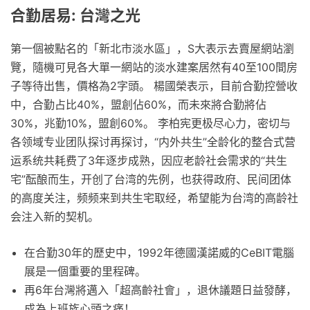
合勤居易: 台灣之光
第一個被點名的「新北市淡水區」，S大表示去賣屋網站瀏
覽，隨機可見各大單一網站的淡水建案居然有40至100間房
子等待出售，價格為2字頭。 楊國榮表示，目前合勤控營收
中，合勤占比40%，盟創佔60%，而未來將合勤將佔
30%，兆勤10%，盟創60%。 李柏宪更极尽心力，密切与
各领域专业团队探讨再探讨，“内外共生”全龄化的整合式营
运系统共耗费了3年逐步成熟，因应老龄社会需求的“共生
宅”酝酿而生，开创了台湾的先例，也获得政府、民间团体
的高度关注，频频来到共生宅取经，希望能为台湾的高龄社
会注入新的契机。
在合勤30年的歷史中，1992年德國漢諾威的CeBIT電腦
展是一個重要的里程碑。
再6年台灣將邁入「超高齡社會」，退休議題日益發酵，
成為上班族心頭之痛！