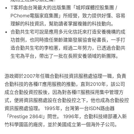
T客邦由台灣最大的出版集團「城邦媒體控股集團 /
PChome電腦家庭集團」所經營，致力提供好懂、容易
理解的科技資訊，幫助讀者掌握複雜的科技動向。
合勤共生宅可說是應用多元化信託來打造安養機構的成
功首例，也同時擔任樂齡建築發展協會秘書長，一手打
造合勤共生宅的李柏憲，經過二年努力，已透過合勤共
生宅為平台，帶出了一批在長照安養領域的新團隊。
游政卿於2007年任職合勤科技資訊服務處協理一職，負責
合勤科技的各種IT應用服務的推動，直到2010年，該公司
成立合勤投資控股後，因為對各種IT服務採用集中管理方
式，便將資訊服務處設在合勤投控之下，他也成為合勤投控
資訊服務處協理。 1995年，台灣第一台ISDN路由器
「Prestige 2864I」問世。 1996年，合勤科技總部遷入新
竹科學園區的廠房，並於美國成立第一個海外子公司。