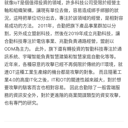
就像IoT是個值得投資的領域，許多科技公司受限於經營主
軸和組織架構，讓現有單位去做，容易造成綁手綁腳的狀
況，這時把單位切分出去，專注於該領域的經營，是相對容
易成功的方法。 2011年，合勤把旗下產品事業群加以分
割，另外成立盟創科技，然後在2019年成立兆勤科技，讓
合勤科技專注於電信事業、兆勤負責通路經營，盟創以
ODM為主力。 此外，旗下還有轉投資的智勤科技專注於通
訊系統、宇曜智能負責智慧建築和智慧家庭自動化等等。
近年來，各種惡意的攻擊已經不再侷限於傳統的IT環境，就
連OT這種工業生產線的機台都是攻擊的對象。 而且隨著工
業4.0的高度IT化之後，IT和OT的關連性越來越大，對於想
要攻擊的駭客而言也相對容易。 因此合勤除了一般雲端服
務的資訊安全外，對於更進階的商業間諜類型的資安攻擊，
也有專門的研究。