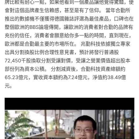
牌比較有耐心一點，如果他看到一個產品讓他覺得驚豔，便
會對這個品牌產生信賴感，甚至是有了信仰。 當年合勤所
推出的數據機不僅獲得德國雜誌評選為最佳產品，口碑也在
整個歐洲的BBS論壇傳開，讓歐洲的消費者對合勤的品牌有
充份的信任，消費者會願意給你多一點的時間，直到現在，
歐洲都是合勤最主要的市場所在。 兆勤科技依據獨立專家
出具分割換股比例合理性意見書，預計將發行普通股
72,450千股換取分割受讓對價，受讓之營業價值超出股本
部份列為資本公積。 分割減資後，合勤科技資產總額約
65.23億元，實收資本額約為7.24億元，淨值約38.49億
元。