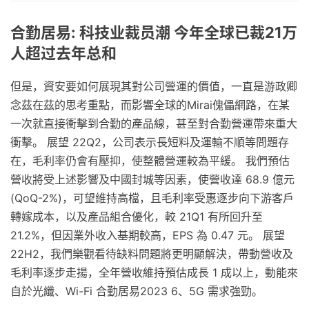
合勤居易: 科技业裁员潮 今年全球已裁21万
人超过去年总和
但是，資安要如何展現其對公司營運的價值，一直是游政卿
念茲在茲的思考重點，而影響全球的Mirai傀儡網路，在某
一次就直接衝擊到合勤的產品線，甚至對合勤營運帶來重大
衝擊。 展望 22Q2，公司表示長短料及運輸不順等問題存
在，毛利率仍會有壓抑，使整體營運較為平緩。 我們預估
營收將受上述影響及中國封城等因素，使營收達 68.9 億元
(QoQ-2%)，可望維持高檔，且毛利率受惠逐步向下游客戶
轉嫁成本，以及產品組合優化，較 21Q1 有所回升至
21.2%，但因業外收入基期較高，EPS 為 0.47 元。 展望
22H2，我們樂觀看待缺料問題將更明顯解決，帶動營收及
毛利率逐步走揚，全年營收維持預估成長 1 成以上，動能來
自於光纖、Wi-Fi 合勤居易2023 6、5G 需求強勁。