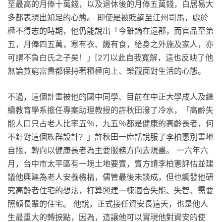
至最高的月俸十萬錢，以及退休後的月俸五萬錢，白居易大
多都表現出知足的心態。 即使是被貶謫至江州司馬，處於
極不得志的時期，他仍能說出「今雖謫在遠郡，而官品至第
五，月俸四五萬，寒有衣、饑有食，給身之外施及家人，亦
可謂不負白氏之子矣！」[27]以此自我寬解，這也反映了他
無論貧窮富貴都保持著積極向上、樂觀面對生活的心態。
不過，這個計畫被他的國中同學、目前在中正大學成人及繼
續教育學系擔任專案助理教授的許秋田潑了冷水，「高齡失
能人口只占老人比率五％，九五％都是健康的高齡長者，何
不針對這個族群設計？」許秋田一席話說服了李柏憲別畫地
自限，轉向以健康長者為主要服務方向去規畫。 一六年六
月，台中市太平區有一塊土地要賣，賣方請李柏憲評估並建
議他興建為老人安養機構，儘管最後未談成，但也觸發他研
究高齡者住宅的想法，打算興建一棟適合失能、失智、需要
照顧長輩的住宅。 他說，正式接任資安長這天，也是他人
生最重大的轉捩點，因為，這讓他可以實現他對資安的使