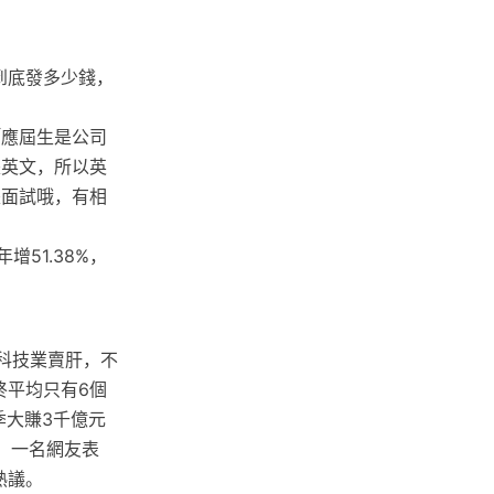
到底發多少錢，
「應屆生是公司
是英文，所以英
是面試哦，有相
增51.38%，
去科技業賣肝，不
終平均只有6個
季大賺3千億元
此，一名網友表
熱議。