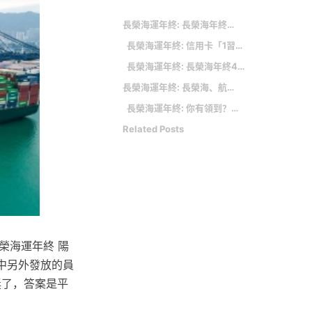
長榮海運年終: 長榮海年終出爐！傳平均50個月 長榮低調：視營運績效、工作表現核發
長榮海運年終: 信用卡「1習慣」千萬不要踩！最慘信用破產 薪水被扣光
長榮海運年終: 長榮海年終40個月 專員有150萬
長榮海運年終: 長榮海、航運年終兩樣情！ 法人分析「合理」：EPS差200多倍
長榮海運年終: 你有領到？最新勞工「平均薪資」曝
Related Posts
榮海運年終 陽
年中另外發放的員
獎了，答案是平
。