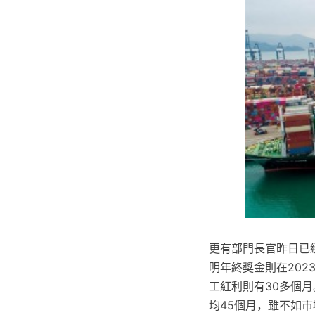
更有部門長官昨日已
明年終獎金則在202
工紅利則有30多個
均45個月，雖不如