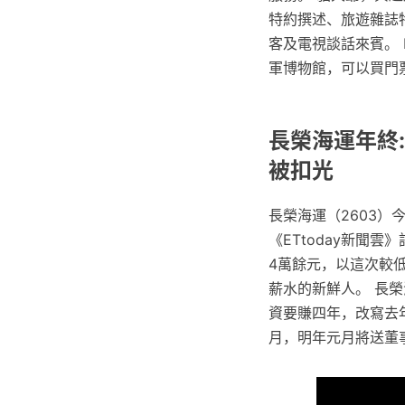
特約撰述、旅遊雜誌
客及電視談話來賓。 
軍博物館，可以買門
長榮海運年終
被扣光
長榮海運（2603）
《ETtoday新聞
4萬餘元，以這次較低
薪水的新鮮人。 長
資要賺四年，改寫去
月，明年元月將送董