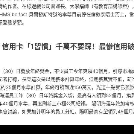
特約作者、在線遊戲公司營運長、大學講師（有教育部講師證）
HMS belfast 貝爾發斯特號的本尊目前停在倫敦泰晤士河上，
票登艦參觀。
: 信用卡「1習慣」千萬不要踩！最慘信用
今（30）日發放年終獎金，不少員工今年爽領40個月，引爆市場
雲》記者打聽，長榮這次是以底薪來計算年終，但底薪其實不低，
的35個月水準計算，年終可領到近150萬元，光這一點就已羨
榮海運員工昨（30）日年終獎金入袋，最高有人領到52個月，換
年40個月水準，再度刷新上市櫃公司紀錄。 陽明海運年終加考核
事會討論，如果加計明年的員工分紅，陽明最高有望領到45個月