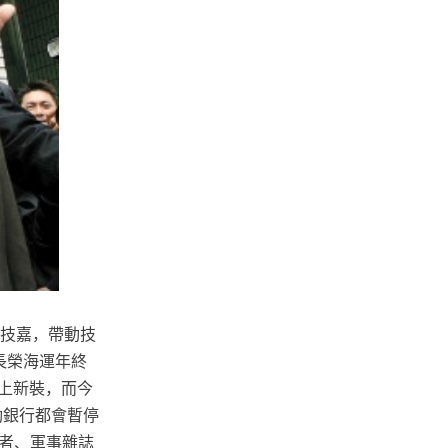
增技嘉，帶動技
長榮海運年終
上新裝，而今
動銀行都會暫停
者、軍事雜誌