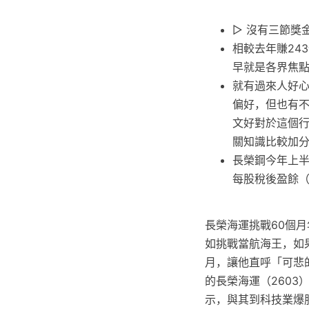
▷ 沒有三節獎
相較去年賺24
早就是各界焦
就有過來人好
偏好，但也有
文好對於這個
關知識比較加
長榮鋼今年上半年
每股稅後盈餘（E
長榮海運挑戰60個月
如挑戰當航海王，如
月，讓他直呼「可悲
的長榮海運（2603
示，與其到科技業爆