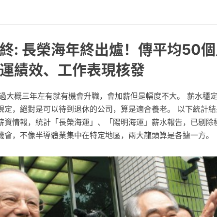
終: 長榮海年終出爐！傳平均50個
運績效、工作表現核發
不過大概三年左有就有機會升職，會加薪但是幅度不大。 薪水穩
規定，絕對是可以待到退休的公司，算是適合養老。 以下統計結
薪資情報，統計「長榮海運」、「陽明海運」薪水報告，已剔除極
機會，不像半導體業集中在特定地區，兩大龍頭算是各據一方。