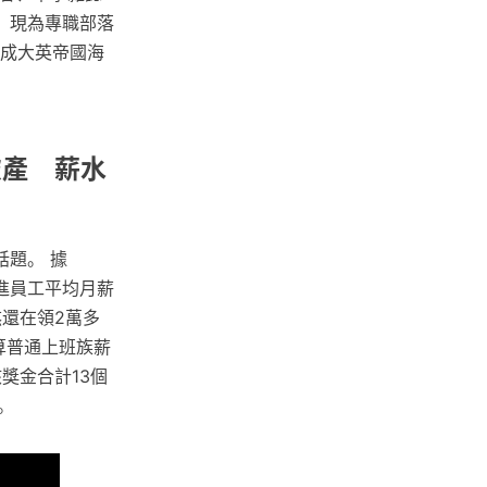
，現為專職部落
當成大英帝國海
破產 薪水
話題。 據
新進員工平均月薪
煞還在領2萬多
算普通上班族薪
獎金合計13個
。