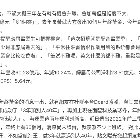
金，不過大概三年左有就有機會升職，會加薪但是幅度不大。
3億元「多1個零」，去年長榮就大方發出10個月年終獎金，今年
點。
心提醒應屆畢業生可把握機會，「這次招募就是配合畢業季」、
不少是非應屆進去的」、「平常往來書信跟作業用到的系統都會
行業會比較吃香啦」、「筆試不難喔，英文什麼的都不難，重點
分」。
營收60.28億元、年減10.24%，歸屬母公司淨利23.51億元、年
PS）5.64元。
年終獎金的消息一出，就有網友在社群平台Dcard感嘆，與其
果成功了「3年頂別人40年」，再加上現在面臨科技業寒冬，年
的低薪人」。 海運業這兩年獲利創新高，近日傳出2022年前三
），年終上看60個月，消息尚未證實，就羨煞不少上班族。 對
肝，不如當航海王，做3年就贏過別人40年，貼文曝光掀起網友