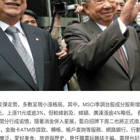
深反彈走勢，多數呈現小漲格局，其中，MSCI季調台股成分股新
元、上漲11元或逾3%，但較緯創及、緯穎、廣達漲逾4%略低。 
4間分行成追憶，隨著消金併入星展，藍白招牌下周二也將正式換
半起，金融卡ATM存提款、轉帳、帳戶查詢等服務、網路銀行、行
趣廣泛，愛好美食、旅遊與歷史，曾任職電玩雜誌主編、電視台記