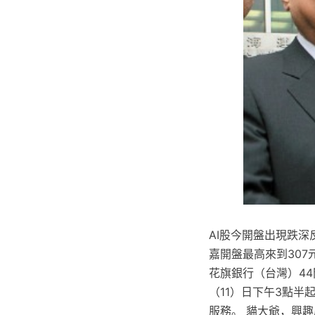
AI股今開盤出現跌
嘉開盤最高來到307
花旗銀行（台灣）4
（11）日下午3點
服務。 貓大爺，興