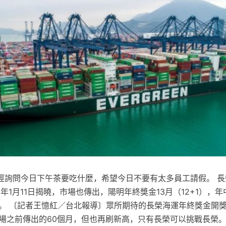
經詢問今日下午茶要吃什麼，希望今日不要有太多員工請假。 長
3年1月11日揭曉，市場也傳出，陽明年終獎金13月（12+1），
月。 〔記者王憶紅／台北報導〕眾所期待的長榮海運年終獎金開
市場之前傳出的60個月，但也再刷新高，只有長榮可以挑戰長榮