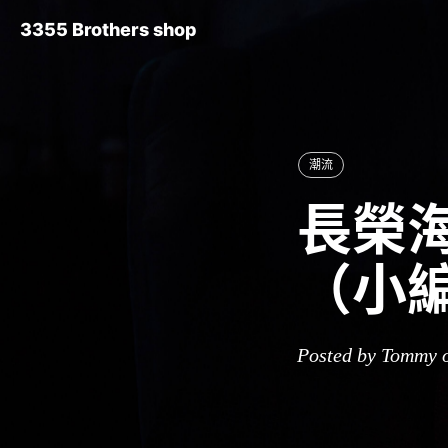
3355 Brothers shop
潮流
長榮海
（小
Posted by Tommy o