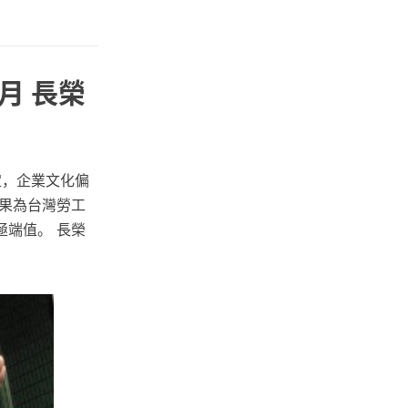
月 長榮
定，企業文化偏
果為台灣勞工
端值。 長榮