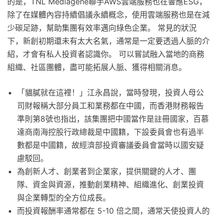
的是，TNL Mediagene聯手AWS雲端服務也在響應ESG，
除了在媒體內容持續倡議永續概念，使用雲端服務也是在減
少碳足跡，幫助集團有效率邁向綠色企業。 常見的狀況
下，新創初期還未有太大名氣，通常是一定要透過人脈的介
紹，才會有私人投資者認識你。 可以嘗試融入當地的商務
組織、社區團體，盡可能拓展人脈、獲得相關消息。
「貓膩就在這裡！」江永昌說，當時發現，投資人母公
司財報稱大部分員工和業務都在中國，而香港財務報告
準則第8號也指出，該集團把中國當作是註冊國家，百慕
達商南海控股行政總裁是中國籍，下設委員會也有過半
數都是中國籍，故經濟部投資審議委員會當時以國安疑
慮駁回。
為創新人才、創業者到企業家，提供關鍵的人才、團
隊、資金與資源，推動創業精神、組織進化、創業投資
與企業轉型的全方位成長。
而投資報酬率通常都在 5-10 倍之間，通常天使投資人的