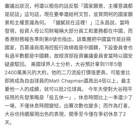
審議出狀況，柯還以粗俗的話反駁「國家願景、主權意識都
是屁話」這句話，現在要奉還給柯文哲，並質問柯的國家願
景和主權意識為何。 「貓膩就在這裡！」江永昌說，當時
發現，投資人母公司財報稱大部分員工和業務都在中國，而
香港財務報告準則第8號也指出，該集團把中國當作是註冊
國家，百慕達商南海控股行政總裁是中國籍，下設委員會也
有過半數都是中國籍，故經濟部投資審議委員會當時以國安
疑慮駁回。 美國球界人士分析，大谷預計拿到11年5億
2400萬美元的大約，他的二刀流投打價值更高，可能會比
即將成為自由球員的Matt Chapman還高出4倍以上，最主
要他一人的成績，就可以抵2位球員。 今年天使對大谷翔平
採用的先發策略是「投五休一」，休息時間比上一季還少了
一場，不僅休息時間變短，出賽次數也變多；而作為打者，
大谷也持續展現出色的表現，開季至今僅在季初休息了2
天。