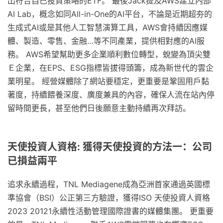
出符合自己投資策略的ETF。 最後Jack提及AWS建立內部
AI Lab，概念如同All-in-One的AI平台，不論是近期超夯的
生成式AI或是其他人工智慧演算工具，AWS會持續因應媒
體、製造、零售、金融…等不同產業，提供相對應的AI服
務。 AWS希望幫助更多企業順利數位轉型，蛻變為頂尖雙
Ｅ企業，在EPS、ESG指標皆拔得頭籌，成為新世代的雲企
業明星。 經營媒體除了網站要穩定，更重要是鞏固用戶黏
著度，持續餵養深度、廣度兼具的內容，確保人流在站內停
留時間更長，甚至他們日後願意主動持續再次拜訪。
天使投資人資格: 獲得天使投資的方法一：公司
已損益兩平
追求永續過程，TNL Mediagene成為亞洲首家通過英國標
準協會（BSI）公正第三方驗證，獲得ISO 天使投資人資格
2023 20121永續性活動管理國際證書的媒體集團。 更重要