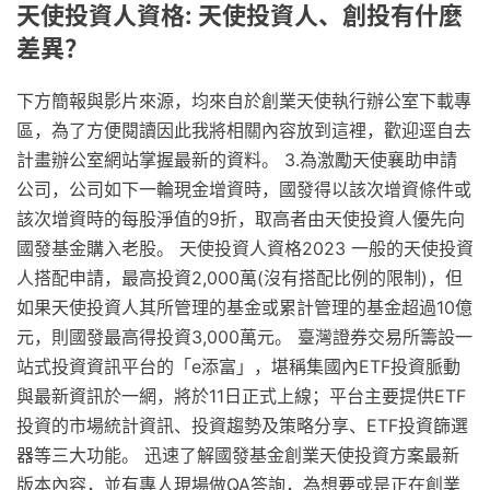
天使投資人資格: 天使投資人、創投有什麼
差異？
下方簡報與影片來源，均來自於創業天使執行辦公室下載專
區，為了方便閱讀因此我將相關內容放到這裡，歡迎逕自去
計畫辦公室網站掌握最新的資料。 3.為激勵天使襄助申請
公司，公司如下一輪現金增資時，國發得以該次增資條件或
該次增資時的每股淨值的9折，取高者由天使投資人優先向
國發基金購入老股。 天使投資人資格2023 一般的天使投資
人搭配申請，最高投資2,000萬(沒有搭配比例的限制)，但
如果天使投資人其所管理的基金或累計管理的基金超過10億
元，則國發最高得投資3,000萬元。 臺灣證券交易所籌設一
站式投資資訊平台的「e添富」，堪稱集國內ETF投資脈動
與最新資訊於一網，將於11日正式上線；平台主要提供ETF
投資的市場統計資訊、投資趨勢及策略分享、ETF投資篩選
器等三大功能。 迅速了解國發基金創業天使投資方案最新
版本內容，並有專人現場做QA答詢，為想要或是正在創業