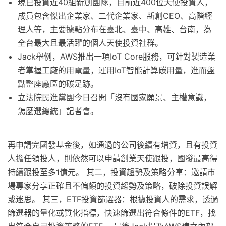
現已投資近40組新創團隊，目前近400位天使投資人，
成員包含傑出企業家、二代企業家、新創CEO、高階經
理人等，主要據點分布在臺北、臺中、高雄、台南，為
全台最大且最活躍的個人天使投資社群。
Jack舉例，AWS推出一項IoT Core服務，可針對製造業
者掌握工廠的用電量，運用IoT智能計算碳用量，進而盤
點整座廠區的碳足跡。
立法院民進黨團今日召開「沒有國家願景、主權意識，
怎麼選總統」記者會。
再申請完國發基金後，如通過的公司後續有增資，且有投資
人擔任領投人，則依然可以申請創業天使跟投，國發最高得
持續跟投至多1億元。 其二，投資趨勢及策略分享：邀請市
場專家分享正確且不偏頗的投資趨勢及策略，破除投資誤解
或迷思。 其三，ETF投資篩選器：根據投資人的需求，透過
篩選器的量化或質化指標，快速篩選出符合條件的ETF，找