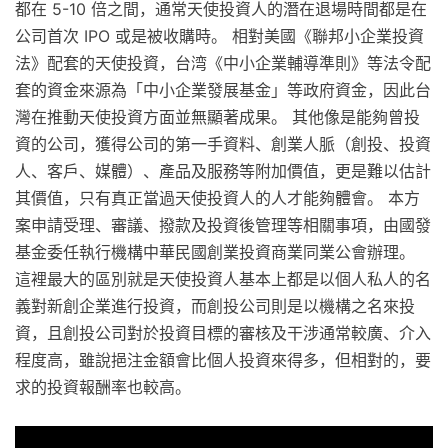
都在 5-10 倍之間，通常天使投資人的潛在退場時間都是在
公司首次 IPO 或是被收購時。 相對美國《聯邦小企業投資
法》配套的天使投資，台湾《中小企業輔導準則》等法令配
套的資金來源為「中小企業發展基金」等政府資金，因此台
灣在推動天使投資方面並無顯著成果。 其他像是能夠曾投
資的公司，獲得公司的第一手資料、創業人脈（創投、投資
人、客戶、媒體）、產品及服務等附加價值，更是難以估計
其價值，只有真正當過天使投資人的人才能夠體會。 本方
案申請受理、審議、撥款及投資後管理等相關事項，由國發
基金委任執行機構中華民國創業投資商業同業公會辦理。
這裡最大的區別就是天使投資人基本上都是以個人私人的名
義對新創企業進行投資，而創投公司則是以機構之名來投
資，且創投公司對於投資目標的審核及干涉通常較廣、介入
程度高，雖說挹注金額會比個人投資來得多，但相對的，要
求的投資報酬率也較高。