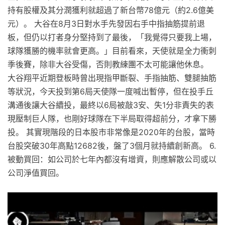
持有股權及其分潤獲利就超過了新台幣78億元（約2.6億美
元）。 大谷在8月3日對水手先發因右手中指抽筋提前退
板，但仍以打者身分堅持到了最後，「我覺得只要我上場，
球隊獲勝的機率就會更高。」目前看來，天使就是全力衝刺
季後賽，除非大谷受傷，否則教練團不太可能讓他休息。
大谷翔平近期登板時曾出現指甲斷裂、手指抽筋、雙腿抽筋
等狀況，今天投到第6局天使隊一度喊出暫停，但在投手丘
溝通後讓大谷續投，最終以6局被敲3安、失1分非責失的表
現壓制巨人隊，也剛好球隊在下半局取得超前分，才拿下勝
投。 其實現階段的日本股市非常像是2020年的台股，當時
台股突破30年高點12682後，盤了3個月就持續創新高。 6.
被動買回：如公司於七年內都沒有增資，則應解散公司或以
公司淨值買回。