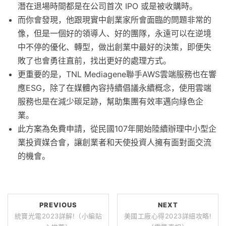
潛在退場時間都是在公司首次 IPO 或是被收購時。
而你會發現，他跟現實中創業家所會面臨的問題非常的
像，但是一個好的領導人、好的團隊，永遠可以在逆境
中不停的優化、轉型，做出創業中最好的決策，即便失
敗了也會勇往直前，找出更好的處理方式。
更重要的是，TNL Mediagene聯手AWS雲端服務也在響
應ESG，除了在媒體內容持續倡議永續概念，使用雲端
服務也是在減少碳足跡，幫助集團有效率邁向綠色企
業。
此方案為免費申請，從民國107年開始陸續辦理中小型企
業投資媒合會，讓創業者和天使投資人擁有面對面交流
的機會。
PREVIOUS
NEXT
統寶光電2023詳解!（小編貼
美國工廠心得2023詳細攻略!