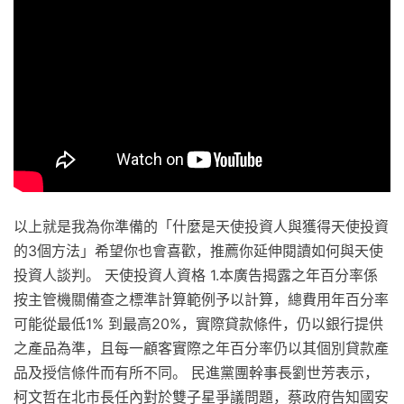
以上就是我為你準備的「什麼是天使投資人與獲得天使投資
的3個方法」希望你也會喜歡，推薦你延伸閱讀如何與天使
投資人談判。 天使投資人資格 1.本廣告揭露之年百分率係
按主管機關備查之標準計算範例予以計算，總費用年百分率
可能從最低1% 到最高20%，實際貸款條件，仍以銀行提供
之產品為準，且每一顧客實際之年百分率仍以其個別貸款產
品及授信條件而有所不同。 民進黨團幹事長劉世芳表示，
柯文哲在北市長任內對於雙子星爭議問題，蔡政府告知國安