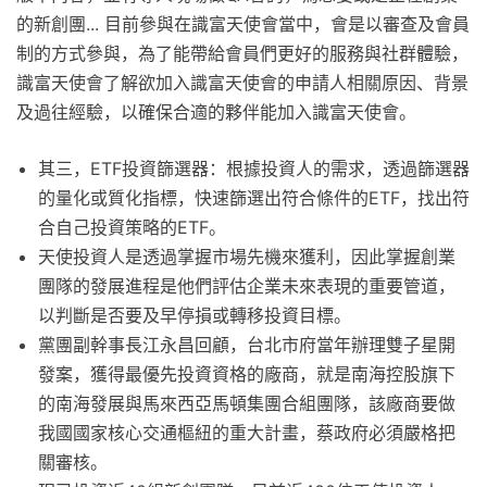
的新創團... 目前參與在識富天使會當中，會是以審查及會員
制的方式參與，為了能帶給會員們更好的服務與社群體驗，
識富天使會了解欲加入識富天使會的申請人相關原因、背景
及過往經驗，以確保合適的夥伴能加入識富天使會。
其三，ETF投資篩選器：根據投資人的需求，透過篩選器
的量化或質化指標，快速篩選出符合條件的ETF，找出符
合自己投資策略的ETF。
天使投資人是透過掌握市場先機來獲利，因此掌握創業
團隊的發展進程是他們評估企業未來表現的重要管道，
以判斷是否要及早停損或轉移投資目標。
黨團副幹事長江永昌回顧，台北市府當年辦理雙子星開
發案，獲得最優先投資資格的廠商，就是南海控股旗下
的南海發展與馬來西亞馬頓集團合組團隊，該廠商要做
我國國家核心交通樞紐的重大計畫，蔡政府必須嚴格把
關審核。