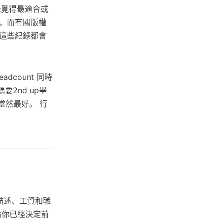
未覓得最適合或
，而有關版權
這些紀錄都會
count 同時
碼要2nd up畢
A當然最好。 行
作描述、工資和職
論你已經決定前