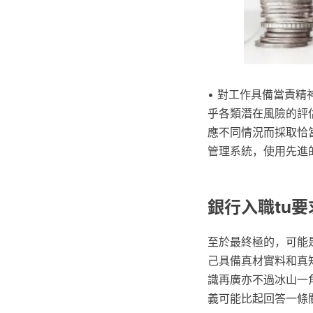
• 對工作具備當責
乎各類潛在風險的評
應不同情況而採取恰
管理系統，使用先進
銀行入職tu要
至於最終極的，可能
己具備真材實料和真
識再廣亦不過冰山一
義可能比起回答一條