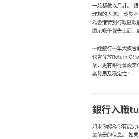
一般都數以月計。 
理想的人選。 載於
為香港特別行政區政
顯示喺份報告上面，
一線銀行一年大概會收
也會發放Return O
業，更有銀行會設定GP
業發展及穩定性：
銀行入職t
如果你認為你有能力成
業前景的信息。 如