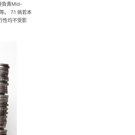
負責Mid-
 7.1 倘若本
行性均不受影