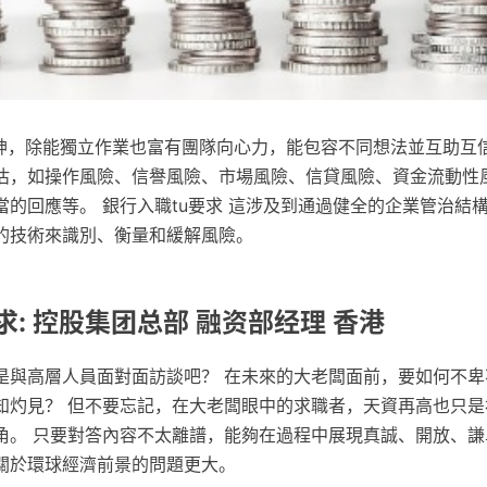
精神，除能獨立作業也富有團隊向心力，能包容不同想法並互助互信
估，如操作風險、信譽風險、市場風險、信貸風險、資金流動性
當的回應等。 銀行入職tu要求 這涉及到通過健全的企業管治結
的技術來識別、衡量和緩解風險。
求: 控股集团总部 融资部经理 香港
是與高層人員面對面訪談吧？ 在未來的大老闆面前，要如何不卑
知灼見？ 但不要忘記，在大老闆眼中的求職者，天資再高也只是
角。 只要對答內容不太離譜，能夠在過程中展現真誠、開放、謙
關於環球經濟前景的問題更大。