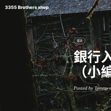
3355 Brothers shop
潮流
銀行入
（小
Posted by Tommy 