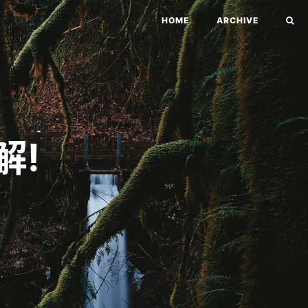
HOME
ARCHIVE
解!