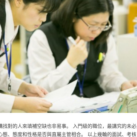
構找對的人來填補空缺也非易事。 入門級的職位，最講究的未必
心態、態度和性格是否與直屬主管相合。 以上幾輪的面試、考核