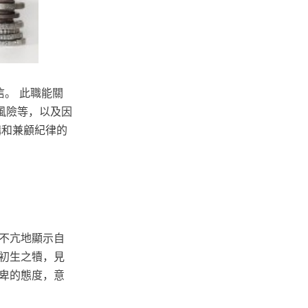
。 此職能關
風險等，以及因
構和兼顧紀律的
不亢地顯示自
初生之犢，見
卑的態度，意