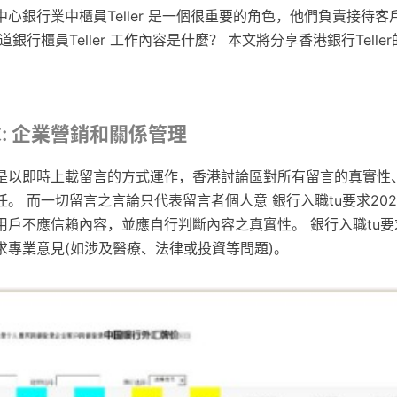
心銀行業中櫃員Teller 是一個很重要的角色，他們負責接待
銀行櫃員Teller 工作內容是什麼？ 本文將分享香港銀行Telle
求: 企業營銷和關係管理
是以即時上載留言的方式運作，香港討論區對所有留言的真實性
。 而一切留言之言論只代表留言者個人意 銀行入職tu要求202
用戶不應信賴內容，並應自行判斷內容之真實性。 銀行入職tu要
求專業意見(如涉及醫療、法律或投資等問題)。