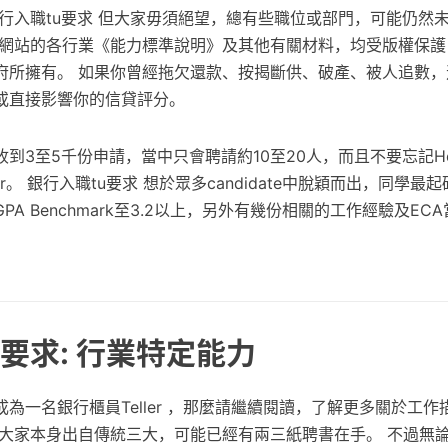
銀行入職tu要求 但大家毋須絕望，總有些職位或部門，可能仍然
本網站的各行業《能力標準說明》及其他有關材料，均受版權保護
府所擁有。 如果你曾經拖欠還款、按揭斷供、破產、被人追數，
或直接影響你的信貸評分。
到3至5千份申請，當中只會聘請約10至20人，而且不要忘記Head
ffer。 銀行入職tu要求 想於眾多candidate中脫穎而出，同學最起
A Benchmark至3.2以上，另外有幾份相關的工作經驗及EC
u要求: 行業特定能力
為一名銀行櫃員Teller ，那麼請繼續閱讀，了解更多關於工
果大家本身出自傳統三大，可能已經有兩三紙聘書在手。 不過無