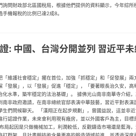
們詢問財政部北區國稅局，根據他們提供的資料顯示，今年綜所
過手機報稅的比例已達2成8。
證: 中國、台灣分開並列 習近平
把「維護社會穩定」擺在首位，加強「抓穩定」和「促發展」兩
保「發展」，以「發展」促進「穩定」，「要著眼長治久安，高
治化水準，築牢穩定的法治基礎」。 據佛光山南非南華寺介紹，
到南非政府邀請，在南非總統官邸表演中華鼓藝，習近平對表演
學生們問候聊天。 「漢翔正在起步規劃」，曾國益說，這並非近
進行認證作業，未來會利用現有廠房，並以外國客戶為主，目標
此布局起因是只做機械加工，利潤較低，反觀鑄造市場還是藍海，
商打群架，且計畫朝技術含量更高的鍛造領域前進，並透過深度