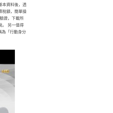
基本資料後，透
算稅額，簡單操
驗證，下載所
。 另一值得
稱為「行動身分