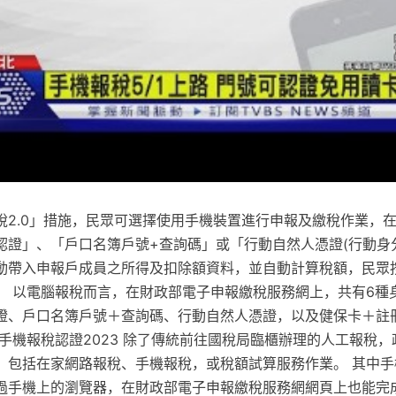
稅2.0」措施，民眾可選擇使用手機裝置進行申報及繳稅作業，
認證」、「戶口名簿戶號+查詢碼」或「行動自然人憑證(行動身
動帶入申報戶成員之所得及扣除額資料，並自動計算稅額，民眾
。 以電腦報稅而言，在財政部電子申報繳稅服務網上，共有6種
證、戶口名簿戶號＋查詢碼、行動自然人憑證，以及健保卡＋註
手機報稅認證2023 除了傳統前往國稅局臨櫃辦理的人工報稅
，包括在家網路報稅、手機報稅，或稅額試算服務作業。 其中手機
過手機上的瀏覽器，在財政部電子申報繳稅服務網網頁上也能完成