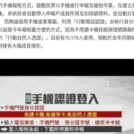
的手機報稅方式，鼓勵民眾以手機進行申報及繳稅作業，在建立
後，系統就會自動帶入申報戶成員所得及扣除額資料，並自動計
。 而無論是用手機或者電腦，利用「行動電話認證」去執行身分
以說是今年報稅最方便的方式，因為不用讀卡機就能辦理網路報稅
「行動自然人憑證」，目前有15,178人使用，相較於去年同期
人，同樣有大幅成長情形。