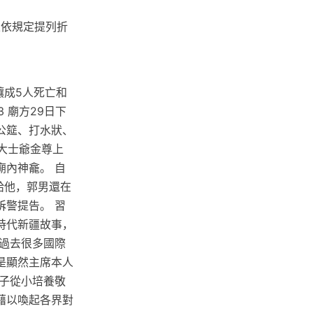
以依規定提列折
釀成5人死亡和
 廟方29日下
公筵、打水狀、
大士爺金尊上
內神龕。 自
給他，郭男還在
警提告。 習
時代新疆故事，
過去很多國際
是顯然主席本人
子從小培養敬
藉以喚起各界對