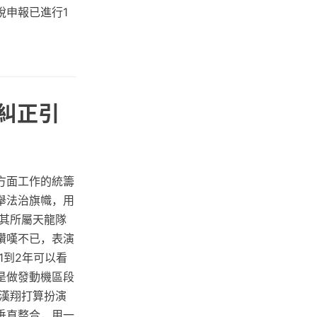
稅申報已進行1
未糾正引
方面工作的統籌
舉法治旗幟，用
其所屬天龍隊
讚嘆不已，表演
1到2年可以看
是做發動機區段
漢翔打算扮演
垂直整合，用一