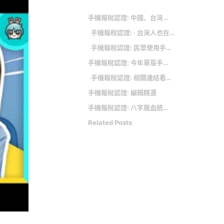
手機報稅認證: 中國、台灣分開並列 習近平未糾正引議
手機報稅認證: ‧ 台灣人也在搶鹽巴！他直擊全聯「2人狂搬30包」 貨架空蕩蕩照片曝
手機報稅認證: 民眾使用手機報稅比重破3成 財部將研議手機報稅4.0
手機報稅認證: 今年單靠手機，5步驟就能搞定報稅！但有「這幾項需求」者不適用
手機報稅認證: 相關連結看更多
手機報稅認證: 編輯精選
手機報稅認證: 八字眉血統認證 高雄祖父母節「祖孫金像獎」出爐
Related Posts