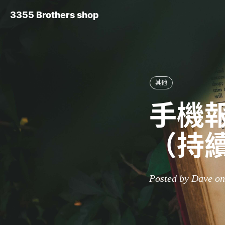
3355 Brothers shop
其他
手機報
（持
Posted by Dave o