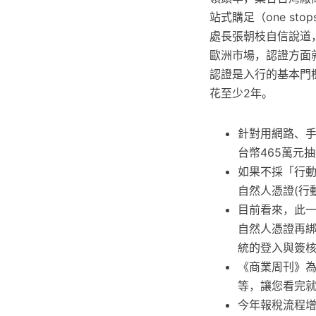
站式購足（one st
處長張朝枝自信說道
歐洲市場，認證方面
認證是入行的基本門
花至少2年。
針對用網路、
台幣465萬元
如果不採「行
自然人憑證(行
目前看來，此
自然人憑證再
統的登入與簽
《商業周刊》
等，讓您看完就
今年報稅流程