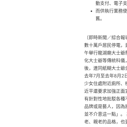
動支付、電子
而供執行業務
舊。
〔即時新聞／綜合報
數十萬戶居民停電，並
午舉行龍湖廟大士爺
化大士爺等傳統科儀
後，連同紙糊大士爺
去年7月至去年8月
少女住處附近廁所、
近平還要求加強正面
有針對性地批駁各種
品牌或是藝人，因為
並不介意這一點」。
老、親老的品格，也