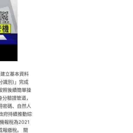
在建立基本資料
分識別)」完成
按照後續簡單操
身分驗證管道，
冊密碼、自然人
，政府持續推動綜
報稅為2021
報繳稅。 關