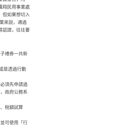
」，漢翔民用事業處
，但如果想切入
業來說，通過
得認證，往往要
電子禮券一共新
或是透過行動
仍必須先申請過
務，政府公務系
檻、稅額試算
，並可使用「行