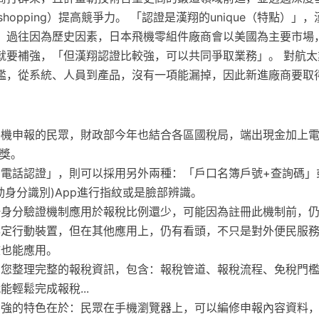
opshopping）提高競爭力。 「認證是漢翔的unique（特點）
，過往因為歷史因素，日本飛機零組件廠商會以美國為主要市場
就要補強，「但漢翔認證比較強，可以共同爭取業務」。 對航太
檻，從系統、人員到產品，沒有一項能漏掉，因此新進廠商要取
手機申報的民眾，財政部今年也結合各區國稅局，端出現金加上
抽獎。
動電話認證」，則可以採用另外兩種：「戶口名簿戶號+查詢碼」
動身分識別)App進行指紋或是臉部辨識。
一身分驗證機制應用於報稅比例還少，可能因為註冊此機制前，
綁定行動裝置，但在其他應用上，仍有看頭，不只是對外便民服
核也能應用。
為您整理完整的報稅資訊，包含：報稅管道、報稅流程、免稅門
能輕鬆完成報稅...
增強的特色在於：民眾在手機瀏覽器上，可以編修申報內容資料