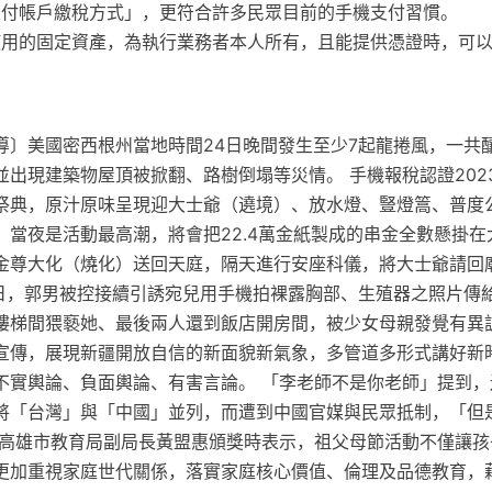
支付帳戶繳稅方式」，更符合許多民眾目前的手機支付習慣。
使用的固定資產，為執行業務者本人所有，且能提供憑證時，可
導〕美國密西根州當地時間24日晚間發生至少7起龍捲風，一共
出現建築物屋頂被掀翻、路樹倒塌等災情。 手機報稅認證2023
祭典，原汁原味呈現迎大士爺（遶境）、放水燈、豎燈篙、普度
，當夜是活動最高潮，將會把22.4萬金紙製成的串金全數懸掛在
金尊大化（燒化）送回天庭，隔天進行安座科儀，將大士爺請回廟
2日，郭男被控接續引誘宛兒用手機拍裸露胸部、生殖器之照片傳
樓梯間猥褻她、最後兩人還到飯店開房間，被少女母親發覺有異訴
宣傳，展現新疆開放自信的新面貌新氣象，多管道多形式講好新
不實輿論、負面輿論、有害言論。 「李老師不是你老師」提到，
將「台灣」與「中國」並列，而遭到中國官媒與民眾抵制，「但
 高雄市教育局副局長黃盟惠頒獎時表示，祖父母節活動不僅讓孩
更加重視家庭世代關係，落實家庭核心價值、倫理及品德教育，