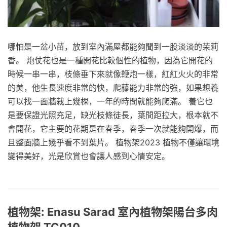
哪怕是一盆小苗，放到室內滿屋都能夠聞到一股淡淡的茉莉
香。 炮仗花也是一種開花比較個性的植物，因為它開花的
時候一串一串，枝條垂下來就像鞭炮一樣，紅紅火火的非常
的美，他生長速度非常的快，爬藤能力非常的強，如果想養
可以找一面牆栽上幾棵，一年的時間就能夠爬滿。 養它也
是要保證光照充足，缺光枝條徒長，葉間距拉大，根本就不
會開花，它主要的花期是在春季，春季一次就能夠開爆，而
且整面牆上幾乎看不到葉片。 植物架2023 植物不僅讓環境
變得美好，光是欣賞也會讓人感到心情安定。
植物架: Enasu Sarad 室內植物架陽台多肉
植物架 TC010