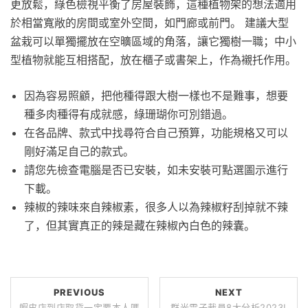
更放鬆，綠色檢視平衡了房屋裝飾，這種植物架的想法適用
於相當寬敞的房間或室外空間，如門廊或前門。 建議大型
盆栽可以單獨擺放在空曠區域的角落，讓它獨樹一職；中小
型植物就能互相搭配，放在櫃子或書架上，作為襯托作用。
因為容易照顧，把他種得跟大樹一樣也不是難事，想要
種多肉種得有成就感，綠珊瑚你可別錯過。
在各品牌、款式中找尋符合自己預算，功能規格又可以
剛好滿足自己的款式。
請您先檢查電腦是否已安裝，如未安裝可點選圖示進行
下載。
辣椒的辣味來自辣椒素，很多人以為辣椒籽刮掉就不辣
了，但其實真正的辣是藏在辣椒內白色的辣囊。
PREVIOUS
NEXT
蝦皮店到店取貨一定要本人嗎
群光電子裁員8大分析2023!