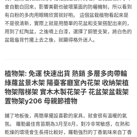
會自動白回來，影響美觀也破壞葉面的防曬機制，所以看到
有白粉的多肉用眼睛欣賞就好喲。 這個盆栽植物看起來是
不是很清新，實際上就是用簡單的花盆和支架搭配出來的，
用到了紅陶盆，之後噴上白漆，選擇了銅管支架，將白色的
盆栽龜背竹擺上去之後，就顯得格外迷人。
植物架: 免運 快速出貨 熱銷 多層多肉帶輪
綠蘿盆景木架 陽臺客廳室內花架 收納架植
物架階梯架 實木木製花架子 花盆架盆栽架
置物架y206 母親節禮物
鋪了地板後，再簡單擺設喜歡的家具，就會很有溫暖的氣
氛。 羅勒最佳育苗期為3月至8月，對冷非常敏感，在熱和
乾燥的環境會生長得比較好，羅勒強烈的丁香氣味來自丁香