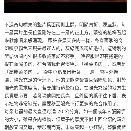
不過奇幻噴泉的整片葉面兩側上翻，明顯凹折，蓮座狀，每
一層葉片生長位置剛好在上一層的正上方，緊密的植株看起
來就像噴泉般湧現。 跟許多景天多肉一樣，冬春兩季的奇
幻噴泉顏色表現是最迷人的，灰綠底與粉紅邊框，這特別的
型態讓國內外很多收藏家愛不釋手。 晚禮服是帶有捲邊的
擬石蓮屬多肉，在台灣我們習慣稱之「捲葉多肉」、或者是
「高麗菜多肉」。 從中心點長出新葉，一層一層往外擴
張，陽光充足的情況下，他的型態會緊實且偏暗紅色，對於
陽光的需求度高，若要維持這些特色，在陽光充足的地方生
長實屬必要，若發現他開始長高，且外圍的葉子往下垂，表
示植物非常缺光，需要移至陽光下行更多的光合作用了。
每朵七福神最大直徑可達 20 公分寬，如一個成年人張開手
的大小，雖是多肉植物，但葉子的厚度不似上回介紹的霜之
朝般又圓又厚，葉形扁而寬，末端突起一小紅點，整體偏藍