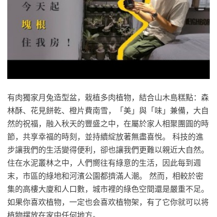
有肉獨家月兔造型盆，栽植多肉植物，結合山木島糕點：森
林酥、花見餅乾、橙片費南雪，「美」與「味」兼備，大自
然的祝福，融入秋天的豐盛之中，在屬於家人相聚團圓的時
節，共享幸福的時刻，並持續綻放著無盡喜悅。 科技的進
步讓我們的生活變得便利，卻也讓我們更難以親近大自然。
住在水泥叢林之中，人們嚮往有綠意的生活，因此每到週
末，市區的綠地和河濱公園都擠滿人潮。 然而，相較於密
集的高樓大廈和人口數，城市裡的綠色空間還是嚴重不足。
如果你喜欢植物，一定也会喜欢植物架，有了它你就可以将
植物摆放在家中任何地方。