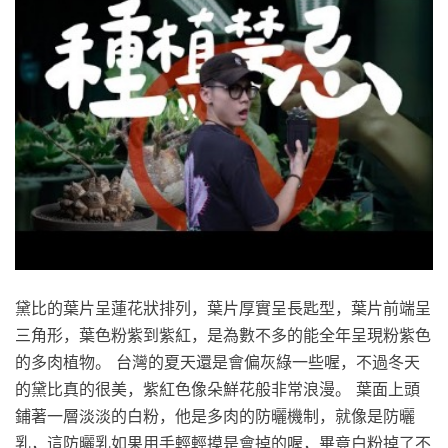
黛比的葉片呈蓮花狀排列，葉片厚實呈長匙型，葉片前端呈
三角形，葉色粉紫到紫紅，是為數不多的能全年呈現粉紫色
的多肉植物。 台灣的夏天還是會偏灰綠一些喔，不過冬天
的黛比真的很美，紫紅色像朵鮮花般非常浪漫。 葉面上頭
鋪著一層淡淡的白粉，他是多肉的防曬機制，就像是防曬
乳，這防曬乳如果用手輕輕摸是會掉的喔，畢竟白粉掉了不