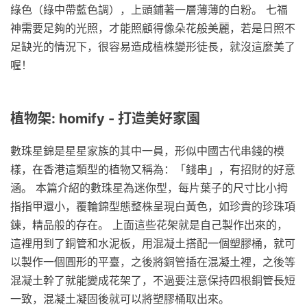
綠色（綠中帶藍色調），上頭鋪著一層薄薄的白粉。 七福
神需要足夠的光照，才能照顧得像朵花般美麗，若是日照不
足缺光的情況下，很容易造成植株變形徒長，就沒這麼美了
喔！
植物架: homify - 打造美好家園
數珠星錦是星星家族的其中一員，形似中國古代串錢的模
樣，在香港這類型的植物又稱為：「錢串」，有招財的好意
涵。 本篇介紹的數珠星為迷你型，每片葉子的尺寸比小拇
指指甲還小，覆輪錦型態整株呈現白黃色，如珍貴的珍珠項
鍊，精品般的存在。 上面這些花架就是自己製作出來的，
這裡用到了銅管和水泥板，用混凝土搭配一個塑膠桶，就可
以製作一個圓形的平臺，之後將銅管插在混凝土裡，之後等
混凝土幹了就能變成花架了，不過要注意保持四根銅管長短
一致，混凝土凝固後就可以將塑膠桶取出來。