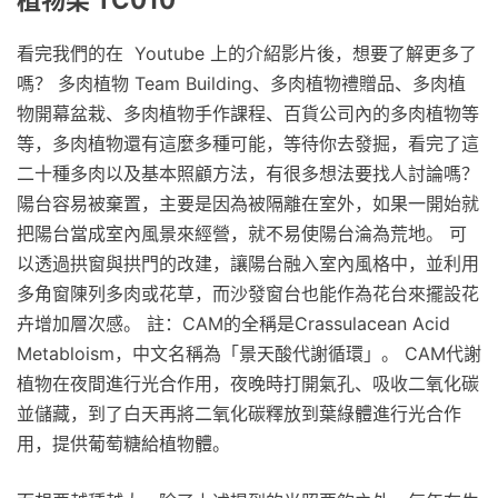
看完我們的在 Youtube 上的介紹影片後，想要了解更多了
嗎？ 多肉植物 Team Building、多肉植物禮贈品、多肉植
物開幕盆栽、多肉植物手作課程、百貨公司內的多肉植物等
等，多肉植物還有這麼多種可能，等待你去發掘，看完了這
二十種多肉以及基本照顧方法，有很多想法要找人討論嗎？
陽台容易被棄置，主要是因為被隔離在室外，如果一開始就
把陽台當成室內風景來經營，就不易使陽台淪為荒地。 可
以透過拱窗與拱門的改建，讓陽台融入室內風格中，並利用
多角窗陳列多肉或花草，而沙發窗台也能作為花台來擺設花
卉增加層次感。 註：CAM的全稱是Crassulacean Acid
Metabloism，中文名稱為「景天酸代謝循環」。 CAM代謝
植物在夜間進行光合作用，夜晚時打開氣孔、吸收二氧化碳
並儲藏，到了白天再將二氧化碳釋放到葉綠體進行光合作
用，提供葡萄糖給植物體。