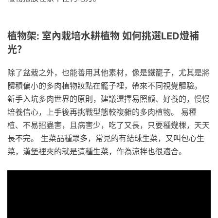
植物架: 室內栽培水耕植物 如何挑選LED燈補
光？
除了盆栽之外，也能善用其他素材，像是鐵籠子，尤其是將
體積偏小的多肉植物妝點在籠子裡，帶來不同視覺體驗。
新手入坑多肉世界的原則，建議選擇易照顧、好養的，慢慢
培養信心，上手後再挑戰型態較複雜的多肉植物。 易種
植、不易招蟲害，且病害少，吃了又長，只要種幾棵，天天
長不完。 生菜品種眾多，常見的有結球生菜，又叫包心生
菜，漢堡裡夾的就是這種生菜，作為涼拌也很適合。