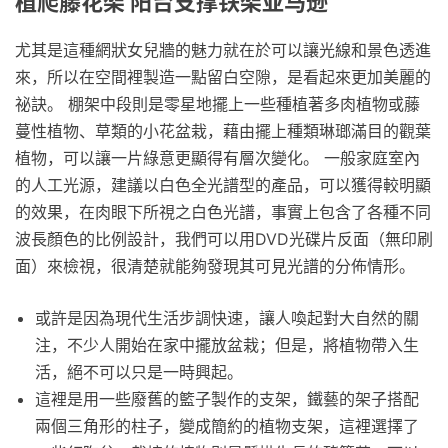
植爬藤花架 阳台支撑铁架亚马逊
尤其是這種網狀女兒牆的魅力就在於可以讓光線和景色透進
來，所以在空間裡製造一點留白空隙，是看起來更加美麗的
祕訣。 棚架中段則是零星地擺上一些種植著多肉植物或藤
蔓性植物、草類的小花盆栽，藉由擺上種類琳瑯滿目的觀葉
植物，可以讓一片綠意更顯得有層次變化。 一般家庭室內
的人工光源，建議以白色全光譜型的產品，可以獲得較明顯
的效果，在肉眼下所視之白色光譜，事實上包含了各種不同
波長顏色的比例設計，我們可以用DVD光碟片反面（無印刷
面）來檢視，很清楚就能夠發現其可見光譜的分佈情形。
或許是因為現代生活步調快速，讓人喚起對大自然的關
注，不少人開始在家中擺放盆栽；但是，將植物帶入生
活，絕不可以只是一時興起。
這裡是用一些廢舊的籃子製作的支架，鐵藝的架子搭配
兩個三角形的柱子，變成簡約的植物支架，這裡選擇了