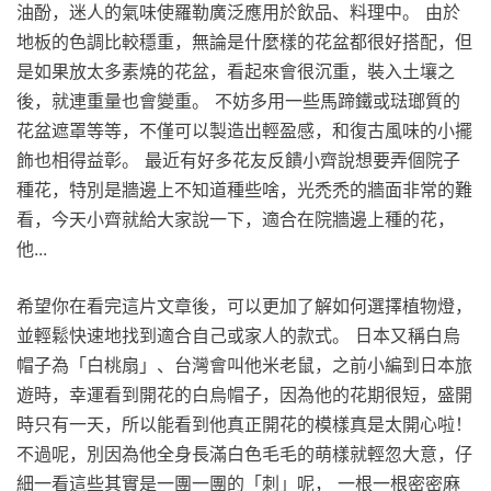
油酚，迷人的氣味使羅勒廣泛應用於飲品、料理中。 由於
地板的色調比較穩重，無論是什麼樣的花盆都很好搭配，但
是如果放太多素燒的花盆，看起來會很沉重，裝入土壤之
後，就連重量也會變重。 不妨多用一些馬蹄鐵或琺瑯質的
花盆遮罩等等，不僅可以製造出輕盈感，和復古風味的小擺
飾也相得益彰。 最近有好多花友反饋小齊說想要弄個院子
種花，特別是牆邊上不知道種些啥，光禿禿的牆面非常的難
看，今天小齊就給大家說一下，適合在院牆邊上種的花，
他...
希望你在看完這片文章後，可以更加了解如何選擇植物燈，
並輕鬆快速地找到適合自己或家人的款式。 日本又稱白烏
帽子為「白桃扇」、台灣會叫他米老鼠，之前小編到日本旅
遊時，幸運看到開花的白烏帽子，因為他的花期很短，盛開
時只有一天，所以能看到他真正開花的模樣真是太開心啦！
不過呢，別因為他全身長滿白色毛毛的萌樣就輕忽大意，仔
細一看這些其實是一團一團的「刺」呢， 一根一根密密麻