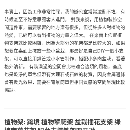
事實上，因為工作非常忙碌，我的辦公室常常凌亂不堪，有
時候甚至不好意思讓客人進門。 對我來說，用植物裝飾空
間這件事，需要學習的地方還有很多，但從許多人對植物的
熱愛，已經可以看出植物的力量之偉大。 在桌面上佈置植
物支架就比較困難，因為大部分的花架都是比較大的，如果
想要在桌面上擺放一些小盆栽，那最好是自己DIY一個小支
架，可以直接用銅管或小水管制作，搭配小多肉盆栽，看著
格外清新。 有裝潢過的空間會比較適合這類的風格，基底
也是乾淨的單色但帶有大理石或石紋的材質，因為金屬邊條
會有反光效果，需要在背景簡單但相同質感的空間呈現比較
協調。
植物架: 跨境 植物攀爬架 盆栽插花支架 绿