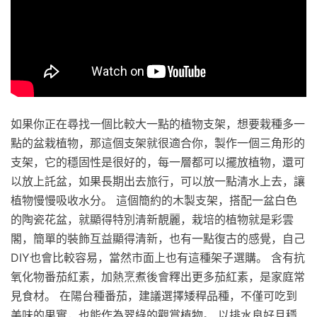
如果你正在尋找一個比較大一點的植物支架，想要栽種多一
點的盆栽植物，那這個支架就很適合你，製作一個三角形的
支架，它的穩固性是很好的，每一層都可以擺放植物，還可
以放上託盆，如果長期出去旅行，可以放一點清水上去，讓
植物慢慢吸收水分。 這個簡約的木製支架，搭配一盆白色
的陶瓷花盆，就顯得特別清新靚麗，栽培的植物就是彩雲
閣，簡單的裝飾互益顯得清新，也有一點復古的感覺，自己
DIY也會比較容易，當然市面上也有這種架子選購。 含有抗
氧化物番茄紅素，加熱烹煮後會釋出更多茄紅素，是家庭常
見食材。 在陽台種番茄，建議選擇矮稈品種，不僅可吃到
美味的果實，也能作為翠綠的觀賞植物。 以排水良好且穩