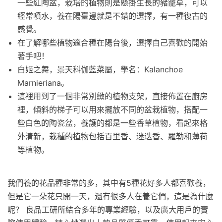
一些紅陶盆，栽培的植物則是懸掛生長的豬籠草，可以
經常噴水，養在陽臺邊就是不錯的選擇，有一種復古的
感覺。
在了解哪些植物適合種在陽台後，選擇自己喜歡的開始
著手吧！
白姬之舞，景天科伽藍菜屬，學名：Kalanchoe
Marnieriana。
這裡用到了一個非常別緻的植物支架，直接佈置在廚房
裡，傾斜的梯子可以用來擺放不同的盆栽植物，搭配一
些白色的陶瓷盆，養護的都是一些香草植物，看起來格
外清新，栽種的植物包括百里香、迷迭香、羅勒和薄荷
等植物。
我們養的花品種非常的多，其中有5種花好多人都喜歡養，
但是它一朵花只開一天，還有很多人在養它們，這是為什麼
呢？ 良品工研所結合多年的專業經驗，以及廣大用戶的實