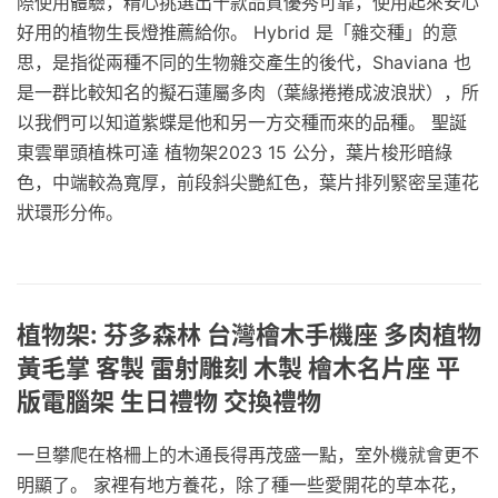
際使用體驗，精心挑選出十款品質優秀可靠，使用起來安心
好用的植物生長燈推薦給你。 Hybrid 是「雜交種」的意
思，是指從兩種不同的生物雜交產生的後代，Shaviana 也
是一群比較知名的擬石蓮屬多肉（葉緣捲捲成波浪狀），所
以我們可以知道紫蝶是他和另一方交種而來的品種。 聖誕
東雲單頭植株可達 植物架2023 15 公分，葉片梭形暗綠
色，中端較為寬厚，前段斜尖艷紅色，葉片排列緊密呈蓮花
狀環形分佈。
植物架: 芬多森林 台灣檜木手機座 多肉植物
黃毛掌 客製 雷射雕刻 木製 檜木名片座 平
版電腦架 生日禮物 交換禮物
一旦攀爬在格柵上的木通長得再茂盛一點，室外機就會更不
明顯了。 家裡有地方養花，除了種一些愛開花的草本花，