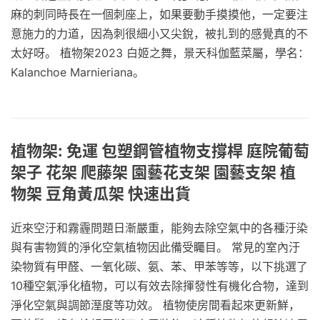
麻的刺同時長在一個刺座上，如果要動手摸摸他，一定要注
意施力的力道，因為刺很細小又尖銳，被扎到的感覺真的不
太好呀。 植物架2023 白姬之舞，景天科伽藍菜屬，學名：
Kalanchoe Marnieriana。
植物架: 免運 包塑鋼管植物支撐桿 庭院葡萄
架子 花架 爬藤架 園藝花支架 園藝支架 植
物架 豆角黃瓜架 快速出貨
近來空汙和霧霾問題日漸嚴重，能夠去除空氣中的各種汙染
與有害物質的淨化空氣植物因此備受矚目。 常見的室內汙
染物質有甲醛、一氧化碳、氨、苯、甲苯等等，以下挑選了
10種空氣淨化植物，可以有效去除揮發性有機化合物，達到
淨化空氣與調節溼度等功效。 植物使房間看起來更新鮮，