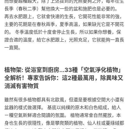
而想要越種越大，除了上述提到的光照要夠之外，每年在生
長季（春秋二季）幫他換大一些的盆和施肥也是必要的。
再去水肥跟上，它就會快速的生長，它開花性能非常的強，
主要的花期是在春秋兩季，夏季高溫，如果缺光它是不開花
的。 冬季溫度低於十度會停止生長，所以如果你想養，保
證合適的溫度，給它水肥跟上，光照充足，它就能夠一直長
一直開。
植物架: 從浴室到廚房...33種「空氣淨化植物」
全解析！專家告訴你：這2種最萬用，除異味又
消滅有害物質
雖然有很多植物都具有北歐風，但還是要根據空間大小還有
盆器的樣式做選擇。 基底以純樸的原木和白色組成，給人
ㄧ種空氣新鮮適合閱讀的氛圍。 植物通常會自然擺放，本
身也生長的很隨性，像是攀爬類的植物、仙人柱或蔓綠絨都