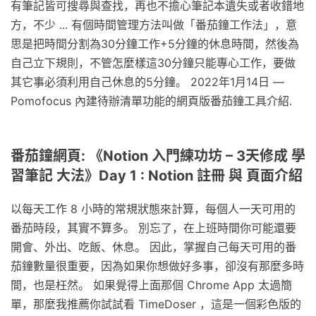
有筆記皆可搜尋與查找，再也不擔心筆記本遺失或者收錯地
方，不少 ... 有個時間管理方法叫做「番茄鐘工作法」，意
思是把時間分割為30分鐘工作+5分鐘的休息時間，然後為
自己立下規則，不管怎麼樣這30分鐘只能專心工作，要做
其它事必須利用自己休息的5分鐘。 2022年1月14日 —
Pomofocus 內建待辦清單功能的網頁版番茄鐘工具介紹.
番茄鐘網頁: 《Notion 入門練功坊 – 3天修成 學
習筆記 大法》Day 1 : Notion 註冊 與 頁面介紹
以每天工作 8 小時的常規狀態來計算，每個人一天可用的
番茄時段，其實不算多。 別忘了，在上班時間你可能還要
開會、外出、吃飯、休息。 因此，掌握自己每天可用的番
茄鐘數量很重要，因為如果你想做好多事，卻沒有那麼多時
間，也是枉然。 如果覺得上面那個 Chrome App 太過簡
單，那麼我推薦你試試看 TimeDoser ，這是一個彩色版的