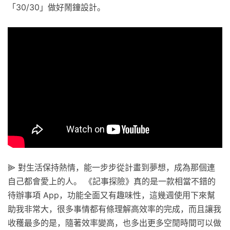
「30/30」做好鬧鐘設計。
⫸ 對生活保持熱情，能一步步從計畫到夢想，成為那個連
自己都會愛上的人。 《記事探險》真的是一款相當不錯的
待辦事項 App，功能全面又有趣味性，這幾週使用下來幫
助我非常大，很多事情都有條理解高效率的完成，而且讓我
收穫最多的是，隨著效率變高，也多出更多空閒時間可以做