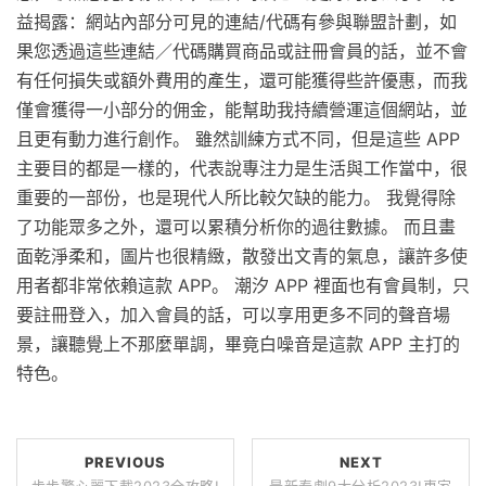
益揭露：網站內部分可見的連結/代碼有參與聯盟計劃，如
果您透過這些連結／代碼購買商品或註冊會員的話，並不會
有任何損失或額外費用的產生，還可能獲得些許優惠，而我
僅會獲得一小部分的佣金，能幫助我持續營運這個網站，並
且更有動力進行創作。 雖然訓練方式不同，但是這些 APP
主要目的都是一樣的，代表說專注力是生活與工作當中，很
重要的一部份，也是現代人所比較欠缺的能力。 我覺得除
了功能眾多之外，還可以累積分析你的過往數據。 而且畫
面乾淨柔和，圖片也很精緻，散發出文青的氣息，讓許多使
用者都非常依賴這款 APP。 潮汐 APP 裡面也有會員制，只
要註冊登入，加入會員的話，可以享用更多不同的聲音場
景，讓聽覺上不那麼單調，畢竟白噪音是這款 APP 主打的
特色。
PREVIOUS
NEXT