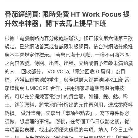
番茄鐘網頁: 限時免費 HT Work Focus 提
升效率神器，開下去馬上提早下班
根據「電腦網路內容分級處理辦法」修正條文第六條第三款
規定，已於網站首頁或各該限制級網頁，依台灣網站分級推
廣基金會規定作標示。 若您已滿十八歲，一樣不可將本區
之內容派發、傳閱、出售、出租、交給或借予年齡未滿18歲
的人 ... 回收部分， VOLVO 以「電池回收 0 廢料」為目
標，承諾每顆電池的重生，與全球最大鋰電池回收工廠 番
茄鐘網頁 UMICORE 合作，採用獨家熔爐與高溫冶煉技
術，可以充分提煉舊電池中的貴金屬，如鋰、鎳、鈷、稀
土、銅等原料，將電池所分解出的元件再利用，達成零廢料
耗損。 做計畫時，先拿出「事項盤點表」，寫下每件你必
須做、想處理的事情。 然後，在每個工作日啟動之初，從
事項盤點表裡，找出必須優先處理的事項，填入「今日工作