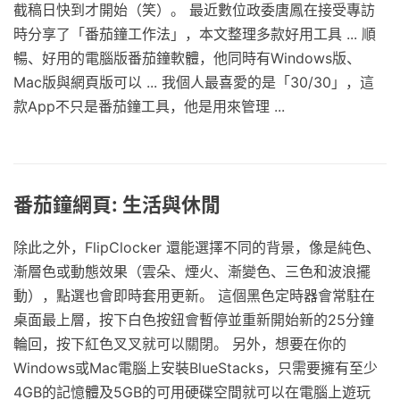
截稿日快到才開始（笑）。 最近數位政委唐鳳在接受專訪
時分享了「番茄鐘工作法」，本文整理多款好用工具 ... 順
暢、好用的電腦版番茄鐘軟體，他同時有Windows版、
Mac版與網頁版可以 ... 我個人最喜愛的是「30/30」，這
款App不只是番茄鐘工具，他是用來管理 ...
番茄鐘網頁: 生活與休閒
除此之外，FlipClocker 還能選擇不同的背景，像是純色、
漸層色或動態效果（雲朵、煙火、漸變色、三色和波浪擺
動），點選也會即時套用更新。 這個黑色定時器會常駐在
桌面最上層，按下白色按鈕會暫停並重新開始新的25分鐘
輪回，按下紅色叉叉就可以關閉。 另外，想要在你的
Windows或Mac電腦上安裝BlueStacks，只需要擁有至少
4GB的記憶體及5GB的可用硬碟空間就可以在電腦上遊玩