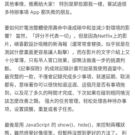
其他事情，推薦給大家！ 特別是那些跟我一樣，嘗試過很
多待辦事項 App 都失敗的朋友。
要如何於電池整體使用壽命中達成碳中和並減少對環境的影
響？ 當然，「評分不代表一切」，但是因為Netflix上的影
片，總喜歡設計吸睛的新海報（還常常會替換，似乎就是在
測試什麼畫面更容易讓人點擊），而在影片的文字介紹上又
十分單薄，只有吊人胃口效果，卻無法做進一步的挑選判
斷。 《記事探險》的成效記錄計畫可說是我使用過當中，
最完整的一款，不僅會記錄完成多少事項，就連延期、取消
都有，意味著你可以很快知道這週、這個月是否有事項拖
到，以及花了多久的時間才完成，下次如果在碰到相同情況
該怎麼改善之類。 强大的任务管理，轻松处理各种待办事
项，设置提醒，重复或者子任务。
最後是用 JavaScript 的 show()、hide()，來控制兩種狀
態，雖然感覺好像很笨，但暫時沒想到更好的方法了。 利