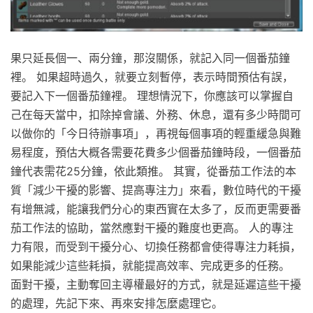
果只延長個一、兩分鐘，那沒關係，就記入同一個番茄鐘
裡。 如果超時過久，就要立刻暫停，表示時間預估有誤，
要記入下一個番茄鐘裡。 理想情況下，你應該可以掌握自
己在每天當中，扣除掉會議、外務、休息，還有多少時間可
以做你的「今日待辦事項」，再視每個事項的輕重緩急與難
易程度，預估大概各需要花費多少個番茄鐘時段，一個番茄
鐘代表需花25分鐘，依此類推。 其實，從番茄工作法的本
質「減少干擾的影響、提高專注力」來看，數位時代的干擾
有增無減，能讓我們分心的東西實在太多了，反而更需要番
茄工作法的協助，當然應對干擾的難度也更高。 人的專注
力有限，而受到干擾分心、切換任務都會使得專注力耗損，
如果能減少這些耗損，就能提高效率、完成更多的任務。
面對干擾，主動奪回主導權最好的方式，就是延遲這些干擾
的處理，先記下來、再來安排怎麼處理它。