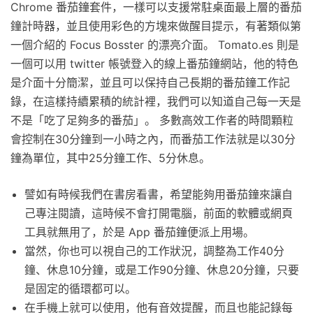
Chrome 番茄鐘套件，一樣可以支援常駐桌面最上層的番茄
鐘計時器，並且使用彩色的方塊來做醒目提示，有著類似第
一個介紹的 Focus Bosster 的漂亮介面。 Tomato.es 則是
一個可以用 twitter 帳號登入的線上番茄鐘網站，他的特色
是介面十分簡潔，並且可以保持自己長期的番茄鐘工作記
錄，在這樣持續累積的統計裡，我們可以知道自己每一天是
不是「吃了足夠多的番茄」。 多數高效工作者的時間顆粒
會控制在30分鐘到一小時之內，而番茄工作法就是以30分
鐘為單位，其中25分鐘工作、5分休息。
譬如有時候我們在書房看書，希望能夠用番茄鐘來讓自
己專注閱讀，這時候不會打開電腦，前面的軟體或網頁
工具就無用了，於是 App 番茄鐘便派上用場。
當然，你也可以視自己的工作狀況，調整為工作40分
鐘、休息10分鐘，或是工作90分鐘、休息20分鐘，只要
是固定的循環都可以。
在手機上就可以使用，他有音效提醒，而且也能記錄每