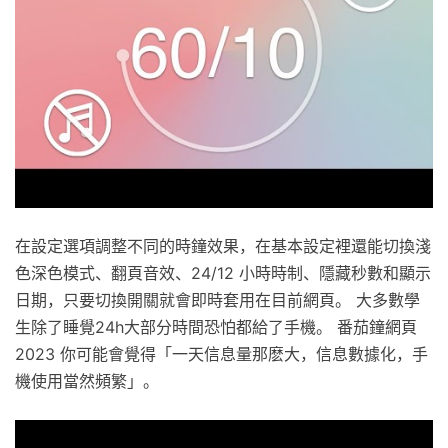
在設定選項調整不同的時鐘效果，在基本設定裡還能切換淺
色深色模式、翻頁音效、24/12 小時時制、隱藏秒數和顯示
日期，只要切換開關就會即時套用在目前網頁。 大多數學
生除了睡覺24h大部分時間恐怕都給了手機。 番茄鐘網頁
2023 你可能會覺得「一天信息量那麽大，信息數據化，手
機使用當然頻繁」。