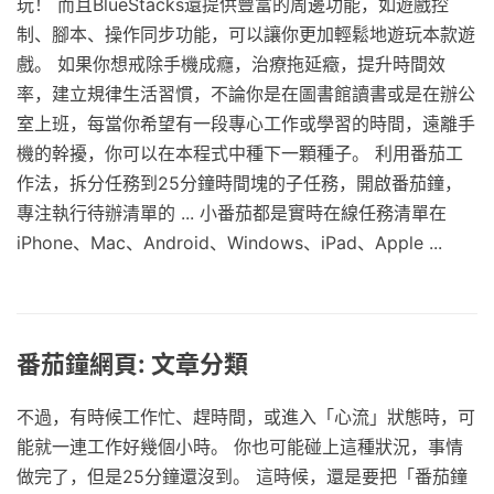
玩！ 而且BlueStacks還提供豐富的周邊功能，如遊戲控
制、腳本、操作同步功能，可以讓你更加輕鬆地遊玩本款遊
戲。 如果你想戒除手機成癮，治療拖延癥，提升時間效
率，建立規律生活習慣，不論你是在圖書館讀書或是在辦公
室上班，每當你希望有一段專心工作或學習的時間，遠離手
機的幹擾，你可以在本程式中種下一顆種子。 利用番茄工
作法，拆分任務到25分鐘時間塊的子任務，開啟番茄鐘，
專注執行待辦清單的 ... 小番茄都是實時在線任務清單在
iPhone、Mac、Android、Windows、iPad、Apple ...
番茄鐘網頁: 文章分類
不過，有時候工作忙、趕時間，或進入「心流」狀態時，可
能就一連工作好幾個小時。 你也可能碰上這種狀況，事情
做完了，但是25分鐘還沒到。 這時候，還是要把「番茄鐘