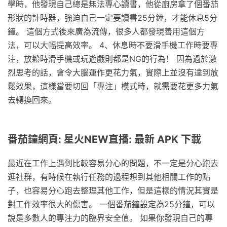
學時，他發現自己總是無法專心讀書，他從廚房拿了個番茄
形狀的計時器，強迫自己一定要讀書25分鐘，才能休息5分
鐘。 這個方式後來廣為流傳，很多人都發現善用這個方
法，可以大幅提高效率。 4、休息時不要滑手機工作時要專
注，放鬆時滑手機或玩遊戲則都是NG的行為！ 因為過於激
烈思考的話，會令大腦運作更花力氣，實際上並沒有達到放
鬆效果，這樣當要切回「專注」模式時，就需要花更多力氣
去轉換回來。
番茄鐘網頁: 星火NEW直播: 最新 APK 下載
最近在工作上遇到比較容易分心的問題，不一定是分心跑去
逛社群，有時候在執行任務的過程想到其他相關工作的點
子，也容易分心跑去整理其他工作，但是這樣的情況其實是
對工作效率很大的傷害。 一個番茄鐘設定為25分鐘，可以
說是多數人的專注力的臨界安全值。 如果你發現自己的專