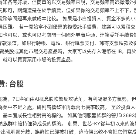
得知各有好壞，但簡單的以交易頻率來說，交易頻率高選擇海外
託即可，關鍵還是在於手續費，但如果你的交易頻率不上不下，
稅務等問題再來做成本比較。 如果是小白投資人、資金不多的小
遇困難。 若一開始拿不到優惠的複委託手續費，建議可以累積交
扣也可以，或也可以考慮開一個國外券商戶頭，連複委託手續費
種存款渠道，如銀行轉帳、電匯、銀行匯票支付、郵寄支票匯款及
賣美股或其他市場交易產品時，大家可以先存入港幣在 IB，再於 
，就可以買賣票用市場的投資產品。
: 台股
認為，7日盤面由AI概念股吹響反攻號角，有利凝聚多方氣勢，
為美中不足之處，研判高檔整軍再戰萬七機率較高。 至於投資人
基本面成長性相對高的標的。 如其他伺服器族群的營邦(3693
這族群中維持強勢成長的標的。 創意、世芯-KY從年初以來的
勢出現明顯分歧，族群性已經被打破，這時候比較不會把它們當