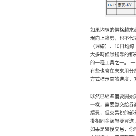
如果均線的價格越來
現向上趨勢，也不代
（週線）、10日均線
大多時候賺錢靠的都
的一種工具之一。 
有些也會在未來用分
方式標示閱讀進度，
既然已經準備要開始
一樣，需要繳交給券
續費，但交易稅的部
掛相同金額想要買進
如果是盤後交易，你