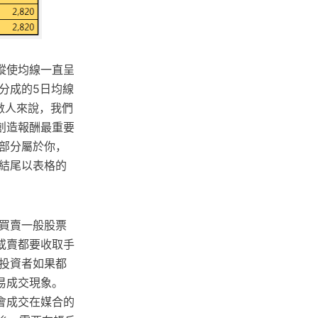
縱使均線一直呈
分成的5日均線
數人來說，我們
創造報酬最重要
部分屬於你，
結尾以表格的
買賣一般股票
或賣都要收取手
投資者如果都
易成交現象。
會成交在媒合的