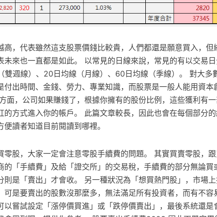
越高，代表雖然這支股票價錢比較貴，人們都還是願意買入，但
表未來也一直都是如此。 以常見的日線來說，常見的有以交易日
（雙週線）、20日均線（月線）、60日均線（季線）。 對大多
是付出時間、金錢、勞力、專業知識，而股票是一般人能用資本
一方面，公司如果賺錢了，根據你擁有的股份比例，這些獲利有一
紅的方式進入你的帳戶。 此篇文章較長，因此也會在每個部分的
方便讀者知道目前閱讀到哪裡。
買零股，大家一定會注意零股手續費的問題。 其實買賣零股，跟
商的「手續費」及給「證交所」的交易稅，手續費的部分無論買
分則是「賣出」才會收。 另一種狀況為「想買熱門股」，市場上
，可是要賣出的股數沒那麼多，無法滿足所有投資者，而有不容
可以嘗試設定「漲停價買進」或「跌停價賣出」，最後系統還是