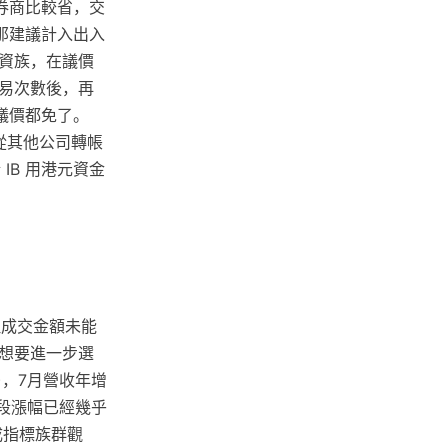
券商比較省，交
那建議計入出入
資族，在議價
易次數後，再
議價都免了。
從其他公司轉帳
IB 用港元資金
但成交金額未能
想要進一步選
)，7月營收年增
波段漲幅已經幾乎
成指標族群觀