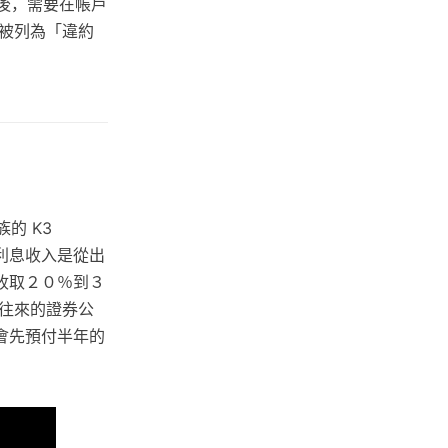
畢後，需要在帳戶
被列為「違約
的 K3
的利息收入是從出
收取２０％到３
往來的證券公
會先預付半年的