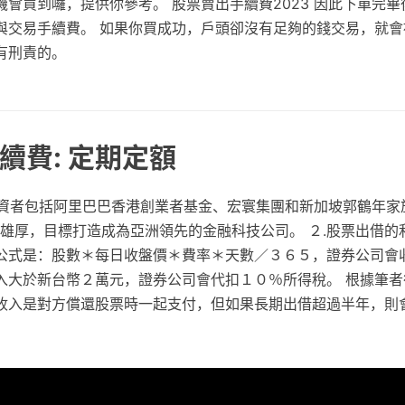
會買到囉，提供你參考。 股票賣出手續費2023 因此下單完
與交易手續費。 如果你買成功，戶頭卻沒有足夠的錢交易，就會
有刑責的。
續費: 定期定額
a 的投資者包括阿里巴巴香港創業者基金、宏寰集團和新加坡郭鶴年家族
資，實力雄厚，目標打造成為亞洲領先的金融科技公司。 ２.股票出借
公式是：股數＊每日收盤價＊費率＊天數／３６５，證券公司會
入大於新台幣２萬元，證券公司會代扣１０％所得稅。 根據筆者
收入是對方償還股票時一起支付，但如果長期出借超過半年，則