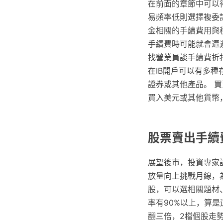
在前面的章節中可以
易頻率低則選擇複委
金相關的手續費用與
手續費時可能就會遭
找營業員談手續費折
在IB開戶可以有多
證券或其他產品。 買
買入美元或其他貨幣
股票賣出手續費
展望後市，投資專家
放量向上挑戰月線，
股，可以選相關題材、
率有90%以上，算是
翻三倍，2檔個股走