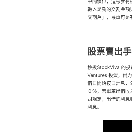
中間價位，這樣就有機
轉入足夠的交割金額
交割戶」，最重可是
股票賣出手
秒投StockViv
Ventures 投
借日開始按日計息，
０％，若單筆出借收
司規定，出借的利息
利息。