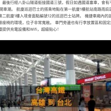
，最後行經八卦山隧道銜接國道三號，假日如遇國道塞車，會有
避開車潮。 航廈巡迴巴士的搭乘地點在第一航廈1樓航站南路雨庇區
第二航廈1樓入境會面點編號12的巡迴巴士站牌。 機捷車廂內的
排座椅的環境，位子非常寬敞。 車門旁邊也有行李放置區和固定
提供充電設備和Wifi，超級貼心！