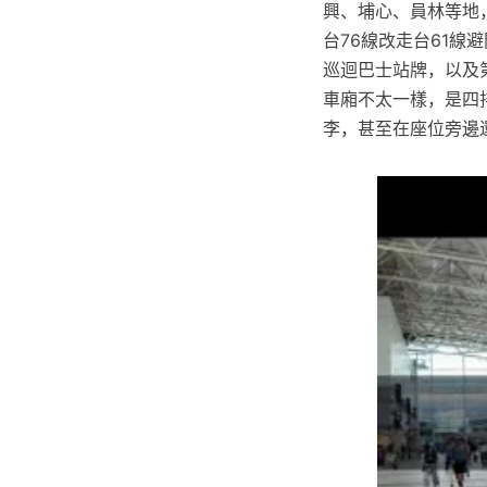
興、埔心、員林等地
台76線改走台61線
巡迴巴士站牌，以及
車廂不太一樣，是四
李，甚至在座位旁邊還