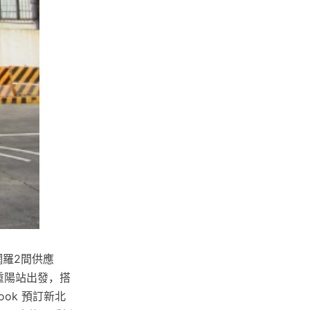
 網羅2間供應
重陽站出發，搭
ok 預訂新北