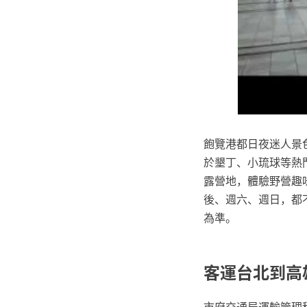
飽覽港都日夜迷人景
於墾丁、小琉球等熱
露營地，體驗野營趣
後、週六、週日，都
為準。
客運台北到高