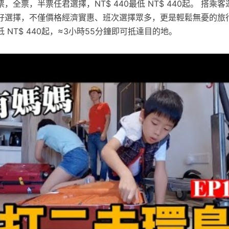
，全票，半票任君選擇，NT$ 440最低 NT$ 440起。 搭乘
好選擇，不僅價格經濟實惠、班次選擇眾多，更是輕鬆無憂的旅行
最低 NT$ 440起，≈3小時55分鐘即可抵達目的地。