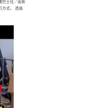
客運巴士往／返新
方式。 透過