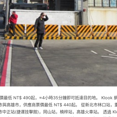
票價最低 NT$ 490起，≈4小時35分鐘即可抵達目的地。 Klook
與高雄市，供應商票價最低 NT$ 440起。 從新北市林口站，
中正站(捷運技擊館)，岡山站，楠梓站，高雄火車站。 透過 Klo