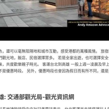
色，還可以毫無阻隔地和城市互動，感受港都的萬種風情。 旅宿
門觀光地，飯店、民宿選擇眾多。 若是全家出遊，也可選擇安全
味，共度歡樂親子時光。 客運台北到高雄 一般上週一凌晨及早
不是優惠時段。 另外，優惠時段也會因為假日而有所不同，還是
雄: 交通部觀光局-觀光資訊網