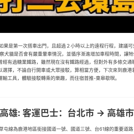
習如果是第一次搭車出門，且超過２小時以上的遠程行程，建議可
觀察犬貓是否會有嚴重暈車情況，並循序漸進增加車程時間，讓牠
曾經有過糖業鐵路，雖然現在沒有鐵路經過，但對外有多條交通
以選擇，不論自行開車或大眾接駁，算相當方便，下次來到鹿港
運輸工具，體驗接駁轉乘的樂趣，而住宿首推-東皋歇暝。
高雄: 客運巴士：台北市 → 高雄市
苑草屯線為鹿港地區銜接國道一號、國道三號、台61線的重要道