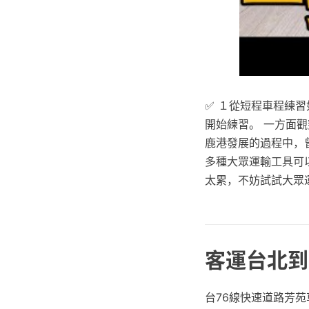
✅ １從短程車程練
開始練習。 一方面
鹿港發展的過程中，
多種大眾運輸工具可
太累，不妨試試大眾
客運台北到
台76線快速道路芳