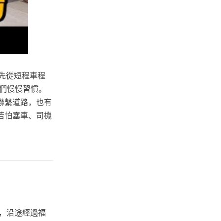
先從短程車程
們慢慢習慣。
聯繫道路，也有
若怕塞車、司機
路，沿途經過福