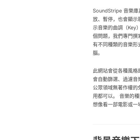
SoundStrip
放、暫停，也會顯示
示音樂的曲調（Key
個問題，我們專門撰
有不同種類的音樂形
腦。
此網站會從各種風格的
會自動篩選、過濾音
公眾領域無著作權的
用都可以。 音樂的
想像看一部電影或一