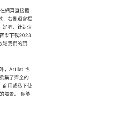
以在網頁直接播
數，右側還會標
。 好吧，針對這
樂下載2023
放鬆我們的頭
tlist 也
彙集了齊全的
、商用或私下使
的場景。 你能