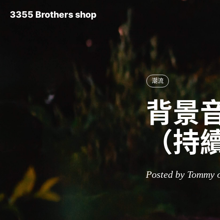
3355 Brothers shop
潮流
背景音
（持
Posted by Tommy 