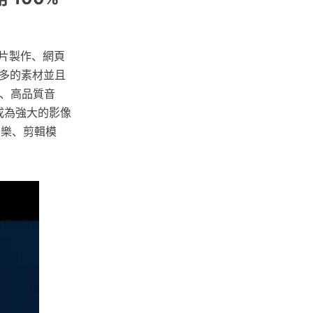
影片製作、網頁
多的素材並且
家、高品質音
漸成為強大的影像
、音樂、剪輯模