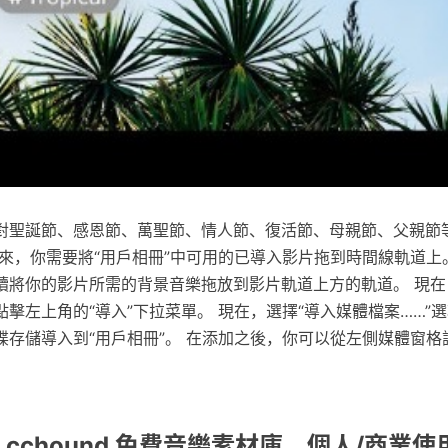
對聖誕節、感恩節、萬聖節、情人節、復活節、母親節、父親節
來，你需要將“用戶相冊”中可用的已導入影片拖到時間線軌道上
將你的影片所需的背景音樂拖放到影片軌道上方的軌道。 現在，在 
擊左上角的“導入”下拉菜單。 現在，選擇“導入媒體檔案……”
碟存儲導入到“用戶相冊”。 在添加之後，你可以從左側媒體窗格
 cchound 免費音樂素材庫，個人/商業使用