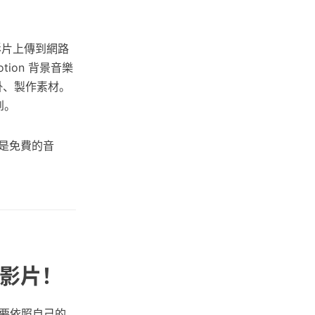
的影片上傳到網路
ion 背景音樂
外掛、製作素材。
到。
以為是免費的音
的影片！
要依照自己的