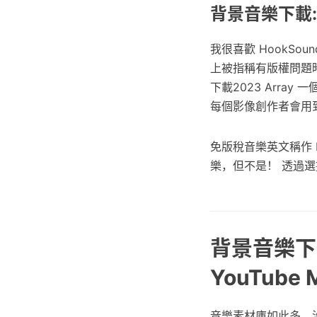
背景音樂下載: A
我很喜歡 HookSo
上被指稱有版權問題時
下載2023 Arr
每個影像創作者會用到的
免版稅音樂英文稱作 Ro
樂，但不是！ 透過
背景音樂下載
YouTub
音樂素材庫如此多，