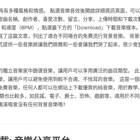
e 音樂庫具有多種風格和情感。 點選音樂音效後開啟詳細資訊頁面，可
歌曲名稱、創作者、喜愛次數、留言、分享、上傳時間和下載次
）和速度（BPM），點選最下方的「Download」下載音樂樣本
寫了這篇文章，列出了適合不同場合的免費流行背景音樂。 背景音
式提供一些音樂將讓我們跳舞和一些會讓我們哭了起來，很少會
獨立音樂家中篩選音樂，讓用戶可以享用廣泛的曲目類型。 此外，Ar
樂，讓用戶可以避免使用到較不合適、不悅耳的音樂。 這是一個
免費音樂，任何人都可以在網站上下載優質的純音樂，用於教學
種類也比較多，如民謠、電子、爵士、恐怖、戲劇等，適用於不同
場演唱會沒有任何背景音樂嗎?