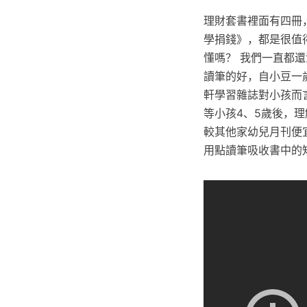
理財套書裡面有四冊
學捐錢》，都是很值
懂嗎？ 我們一直都
讀筆的好，自小豆一
軒學習雜誌對小孩而
等小孩4、5歲後，
較其他家幼兒月刊便
用點讀筆吸收書中的