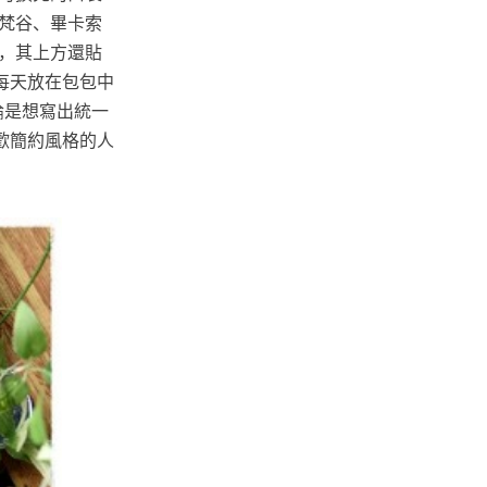
梵谷、畢卡索
，其上方還貼
每天放在包包中
論是想寫出統一
歡簡約風格的人