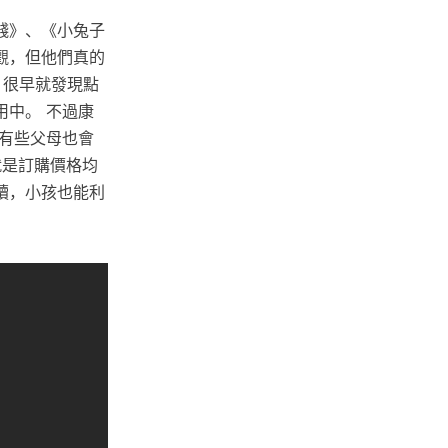
錢》、《小兔子
觀，但他們真的
 很早就發現點
中。 不過康
有些父母也會
就是訂購價格均
讀，小孩也能利