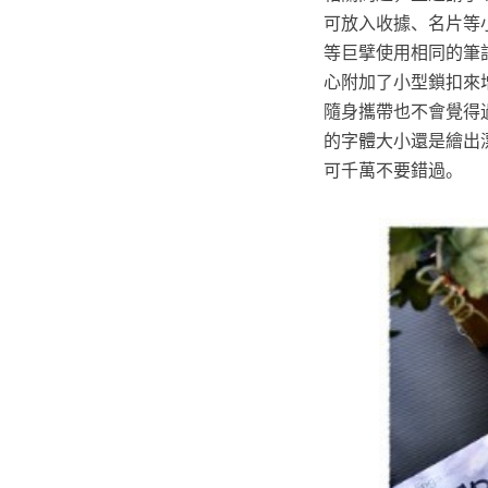
可放入收據、名片等
等巨擘使用相同的筆
心附加了小型鎖扣來
隨身攜帶也不會覺得
的字體大小還是繪出
可千萬不要錯過。