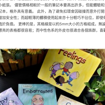
小紙張。 儘管價格相較於一般的筆記本要高出許多，但能體驗和
記本，格外具有意義。 此外，為了避免扣環會因碰撞而意外打開
增加安全性；而超輕薄的體積使用起來亦十分輕巧不佔位，即使
過於負擔。 更棒的是，其格線是以約5mm大小的方格組成，無
漂亮的表格都很容易；而中性色系的外皮也很適合各個族群，喜