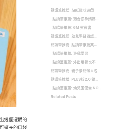
點讀筆推薦: 貼紙趣味遊戲
點讀筆推薦: 適合懷孕媽媽及0-6歲小朋友每天和迪士尼朋友一起自然輕鬆學英語！
點讀筆推薦: 6M 寶寶書
點讀筆推薦: 幼兒學習四語圖解字典（英日中韓)KidsRead點讀筆
點讀筆推薦: 點讀筆推薦英文點讀幼兒聲感學習 讓繪本活起來～不知不覺就學會好多！ KidsRead 點讀筆
點讀筆推薦: 遊戲學習
點讀筆推薦: 外出用餐也不怕！鉅瑋商城GShop 妙妙熊 寶寶香氛餐墊紙＋100%純棉柔膚寶寶巾
點讀筆推薦: 親子景點懶人包
點讀筆推薦: PLUS版2.0 錄音點讀筆套組開箱
點讀筆推薦: 幼兒園便當 NO.1 第一週。學會了保冷及剝柚子小技巧！優格葡萄乾麵包/柚子/玉子燒
Related Posts
出幾個選購的
可擴充的口袋