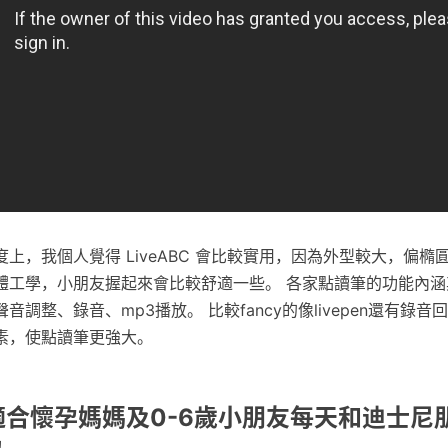
上，我個人覺得 LiveABC 會比較實用，因為外型較大，偏橢
體工學，小朋友握起來會比較舒適一些。 各家點讀筆的功能內涵
調整、錄音、mp3播放。 比較fancy的像livepen還有錄
素，使點讀筆更強大。
 適合懷孕媽媽及0-6歲小朋友每天和迪士尼