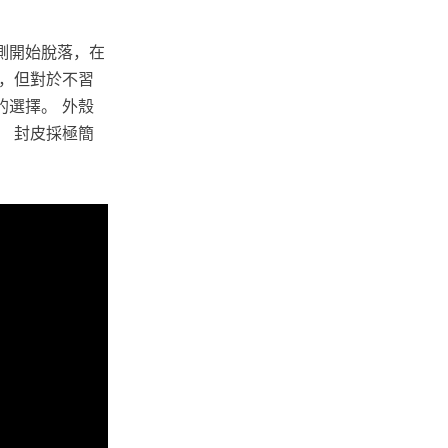
側開始脫落，在
，但對於不習
選擇。 外殼
 封皮採極簡