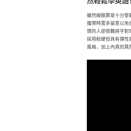
然輕鬆學英語
雖然線圈算是十分堅
攜帶時需多留意以免
慣的人卻很難將字對
採用較硬但具有彈性
風格，加上內頁的蒿