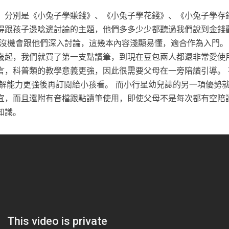
，分別是《小兔子學賺錢》、《小兔子學花錢》、《小兔子學存
得跟孩子邊唸邊討論的主題，他們多多少少都聽過我們說到金錢
還沒機會跟他們深入討論，這幾本內容淺顯易懂，適合作為入門。
歲起，我們就買了第一支點讀筆，到現在豆包兩人都還非常愛使用
言，科普類的教學意義更強，因此很需要父母在一旁陪讀引導。 
理解能力更強後再訂閱給小孩看。 而小行星幼兒誌的另一項優勢
宜，而且還附有音檔跟點讀筆使用，即使父母不是每次都有空陪
知識。