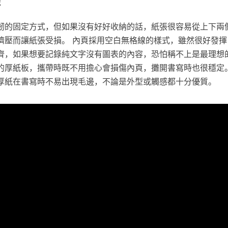
！
韌的固定方式，但如果沒有好好收納的話，紙張很容易從上下兩
擠壓而讓紙張受損。 內頁採用空白無格線的樣式，雖然很好發揮
齊，如果想要記錄純文字沒有圖表的內容，恐怕稱不上是最理想的
的厚紙板，攜帶時既不用擔心會損傷內頁，攤開書寫時也很穩定。
厚紙在書寫時不易出現毛邊，不論是外型或觸感都十分優質。