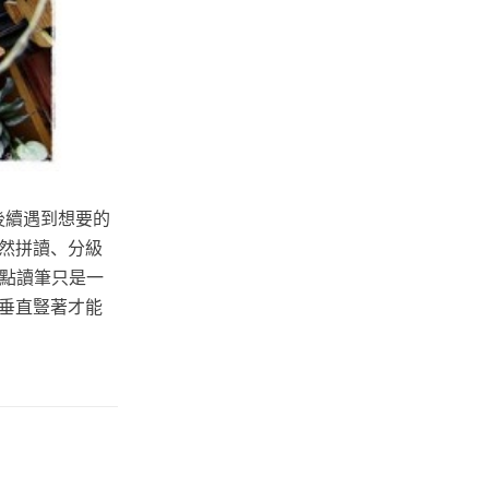
後續遇到想要的
自然拼讀、分級
，點讀筆只是一
垂直豎著才能