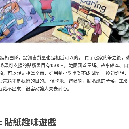
容編輯團隊，點讀書質量也是相當可以的。 買了它家的筆之後，
毛蟲可支援的點讀書目有1500+，範圍涵蓋童謠、故事繪本、
分類，可以說是相當全面，娃用到小學畢業不成問題。 換句話說
套書籍才是我們的目的。 像卡米、爸媽網，點貼紙的時候，筆要
就點不出來，很容易讓人失去耐心。
: 貼紙趣味遊戲