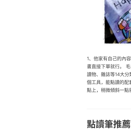
1、他家有自己的內
書直接下單就行。 毛
讀物、雜誌等14大
個工具，能點讀的配
點上，稍微傾斜一點
點讀筆推薦