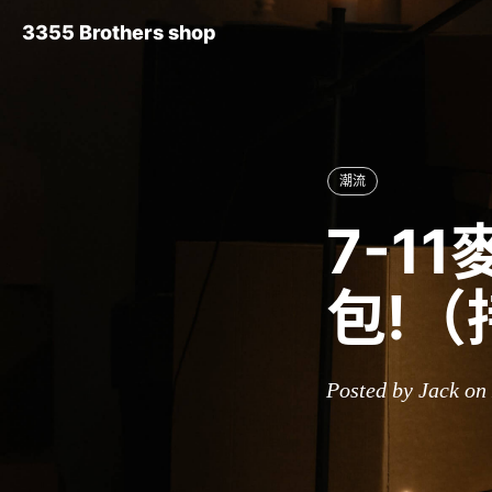
3355 Brothers shop
潮流
7-1
包!
Posted by Jack on