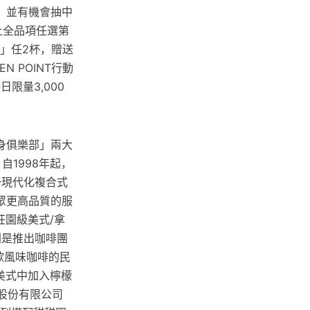
，並有機會抽中
以上全品項任選第
」任2杯，贈送
 POINT行動
限量3,000
邦健身俱樂部」兩大
自1998年起，
一現代化複合式
眾更高品質的服
莊園級美式/拿
l則是推出咖啡團
喜歡風味咖啡的民
級美式中加入檸檬
滋股份有限公司