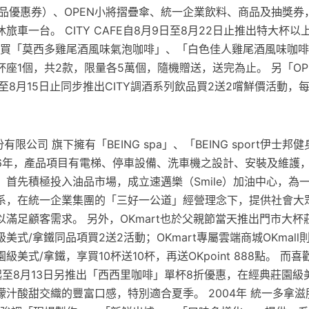
商品優惠券）、OPEN小將摺疊傘、統一企業飲料、商品及抽獎券
V休旅車一台。 CITY CAFE自8月9日至8月22日止推出特大杯
起購買「莫西多雞尾酒風味氣泡咖啡」、「白色佳人雞尾酒風味咖啡
座1個，共2款，限量各5萬個，隨機贈送，送完為止。 另「OPEN
至8月15日止同步推出CITY調酒系列飲品買2送2嚐鮮價活動，每日
有限公司 旗下擁有「BEING spa」、「BEING sport伊士
96年，產品項目有電梯、停車設備、洗車機之設計、安裝及維護，
，首先積極投入油品市場，成立速邁樂（Smile）加油中心，為
系，在統一企業集團的「三好一公道」經營理念下，提供社會大
滿足顧客需求。 另外，OKmart也於父親節當天推出門市大杯
美式/拿鐵同品項買2送2活動；OKmart專屬雲端商城OKmal
美式/拿鐵，享買10杯送10杯，再送OKpoint 888點。 而
日起至8月13日另推出「西西里咖啡」單杯8折優惠，在經典莊園
汁酸甜交織的豐富口感，特別適合夏季。 2004年 統一多拿