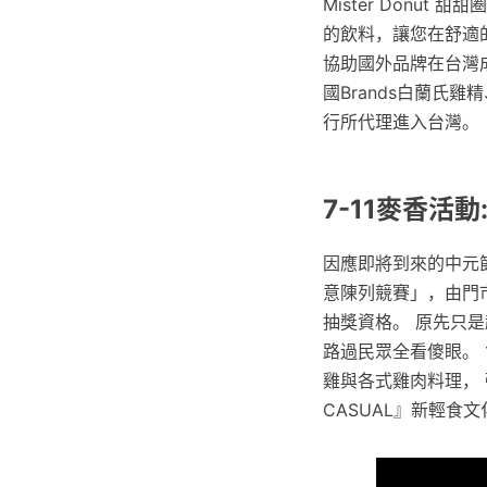
Mister Don
的飲料，讓您在舒適
協助國外品牌在台灣成長
國Brands白蘭氏
行所代理進入台灣。
7-11麥香活
因應即將到來的中元節
意陳列競賽」，由門
抽獎資格。 原先只
路過民眾全看傻眼。 
雞與各式雞肉料理，
CASUAL』新輕食文