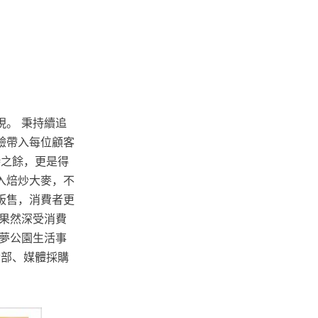
。 秉持續追
驗帶入每位顧客
待之餘，更是得
入焙炒大麥，不
販售，消費者更
果然深受消費
夢公園生活事
發部、媒體採購