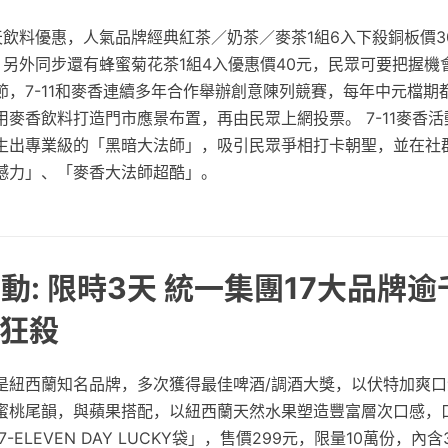
天飲料優惠，人氣品牌經典紅茶／奶茶／麥茶1組6入下殺銅板價3
，另外同步還有蜂蜜菊花茶1組4入優惠價40元，民眾可要把握機
節，7-11和麥香連續多年合作舉辦創意陳列競賽，每年中元檔期
麥香飲料打造門市應景布置，再由民眾上網投票。 7-11麥香活動
生出專業級的「黑暗大法師」，吸引民眾爭相打卡朝聖，並在社
撼力」、「麥香大法師超酷」。
活動: 限時3天 統一集團17大品牌
狂殺
是紐西蘭知名品牌，多次獲得最佳啤酒/調酒大獎，以伏特加爽
蜜桃尾韻，與蘋果搭配，以紐西蘭天然水果塑造豐富層次口感，
-ELEVEN DAY LUCKY袋」，售價299元，限量10萬份，內