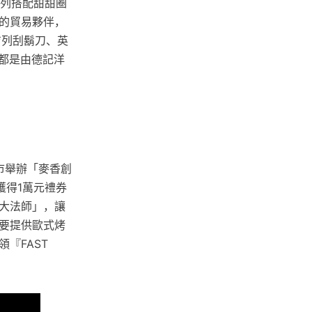
系列搭配甜甜圈
的貿易夥伴，
e吉列刮鬍刀、英
初都是由德記洋
市舉辦「麥香創
獲得1萬元禮券
大法師」，讓
主要提供歐式烤
『FAST