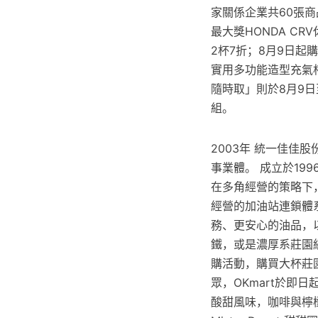
家關係企業共60張
最大獎HONDA CR
2杯7折；8月9日
實用多功能造型充氣杯
隨時取」則於8月9日
組。
2003年 統一佳佳股份
事業體。 成立於19
在多角經營的策略下
經營的加油站連鎖體
務、更安心的油品，以
鐵，或是濃厚系莊園級
購活動，購買大杯莊園級
眾，OKmart於即
酸甜風味，咖啡與檸檬