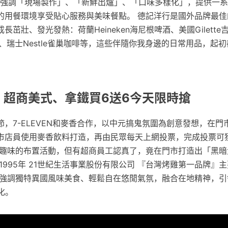
ut 甜甜圈強調「現場製作」、「新鮮出爐」、「口味多樣化」，提供一
的用餐環境享受貼心服務與美味餐點。 德記洋行是國外品牌最佳
茁壯、發光發熱：荷蘭Heineken海尼根啤酒、美國Gilett
雞精、瑞士Nestle雀巢咖啡等，這些伴隨你我身邊的日常用品，起
動: 超商美式、拿鐵買6送6今天限時搶
，7-ELEVEN和麥香合作，以中元搞鬼氛圍為創意發想，在門
市店員使用麥香飲料打造，再由民眾每天上網投票，完成投票可
是趣味的布置活動，但有超商員工認真了，竟在門市打造出「黑暗
1995年 21世紀生活事業股份有限公司 『台灣烤雞第一品牌』
 強調獨特異國風味美食、輕鬆自在悠閒氣氛，融合在地精神，引領
化。