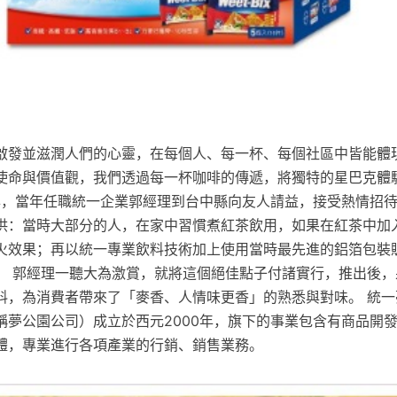
啟發並滋潤人們的心靈，在每個人、每一杯、每個社區中皆能體現
使命與價值觀，我們透過每一杯咖啡的傳遞，將獨特的星巴克體
2年，當年任職統一企業郭經理到台中縣向友人請益，接受熱情招
供：當時大部分的人，在家中習慣煮紅茶飲用，如果在紅茶中加
火效果；再以統一專業飲料技術加上使用當時最先進的鋁箔包裝
。 郭經理一聽大為激賞，就將這個絕佳點子付諸實行，推出後，
料，為消費者帶來了「麥香、人情味更香」的熟悉與對味。 統一
稱夢公園公司）成立於西元2000年，旗下的事業包含有商品開
體，專業進行各項產業的行銷、銷售業務。