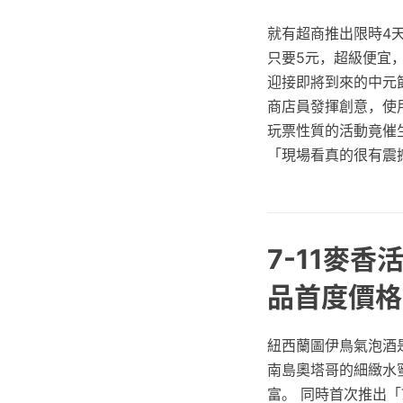
就有超商推出限時4
只要5元，超級便宜
迎接即將到來的中元
商店員發揮創意，使用
玩票性質的活動竟催
「現場看真的很有震
7-11麥香
品首度價格
紐西蘭圖伊鳥氣泡酒
南島奧塔哥的細緻水
富。 同時首次推出「7