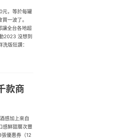
0元，等於每罐
會買一波了。
都讓全台各地超
2023 沒想到
群洗版狂讚：
逾千款商
口酒感加上來自
口感鮮甜層次豐
含3張優惠券（12