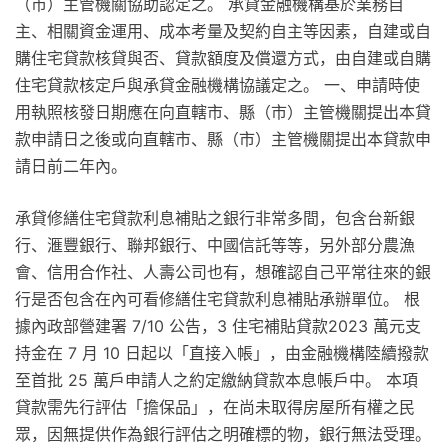
（市）主管機關協助認定之。 承貸金融機構基於業務自
主、相關資金運用、成本考量及契約自主等因素，自建或自
購住宅貸款核貸與否、貸款額度及償還方式，由自建或自購
住宅貸款核定戶與承貸金融機構協議定之。 一、申請時使
用執照核發日期應在向直轄市、縣（市）主管機關提出本貸
款申請日之後或向直轄市、縣（市）主管機關提出本貸款申
請日前二年內。
承貸修繕住宅貸款利息補貼之銀行非常多間，包含台新銀
行、滙豐銀行、聯邦銀行、中國信託等等，另外部分農漁
會、信用合作社、人壽公司也有，想確認自己平常往來的銀
行是否包含在內可看修繕住宅貸款利息補貼承辦單位。 根
據內政部營建署 7/10 公告，3 住宅補貼貸款2023 萬元支
持金在 7 月 10 日起以「直接入帳」，由金融機構陸續撥款
至首批 25 萬戶申請人之約定繳納貸款本息帳戶中。 本項
貸款需先行評估「擔保品」，在尚未取得房屋所有權之民
眾，因無提供作為銀行評估之明確標的物，銀行無法受理。