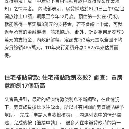
支持辦法」及「中產以下自用住宅貸款戶支持專案作業須
知」之情事者。 內政部表示，房貸補貼於6月1日上午9點起
開放線上申請，期限至今年12月底，預估第一批在7月初，
就能獲得一筆定額3萬元的支持金，若不會線上申請，可就
近至承貸的金融機構，請求協助。 此外，針對為何是發放3
萬元的支持金，內政部解釋，定額支持3萬元是以全國平均
房貸餘額495萬元，111年央行累積升息0.625%來估算而
得。
住宅補貼貸款: 住宅補貼政策奏效？調查：買房
意願創17個新高
又官員提到，最近的經濟情勢使利息不斷調整，在此情況
下，房貸族負擔比以往沈重，所以才有相關的房貸補貼給予
幫助。 完成「申請人自我檢核表」，勾選列表中的情況描
述，完成後按【繼續申請】。 很多人在申辦貸款時的第一