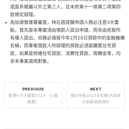
或直系親屬以外之第三人，且未依第十一條第二項第四
款規定辦理。
為加速營建署審查，林右昌提醒申請人務必注意3大重
點，首先是本專案須由借款人提出申請，而非由房屋所
有權人提出，也務必填寫今年2月28日貸款中的金融機構
名稱，而專案借款人所辦理的貸款必須是購置住宅貸
款，如果是修繕住宅貸款、消費性貸款、周轉金等，均
非本專案適用對象。
PREVIOUS
NEXT
香港H10大優勢2023!（小編
碳分析師2023全攻略!內含碳
推薦）
分析師絕密資料