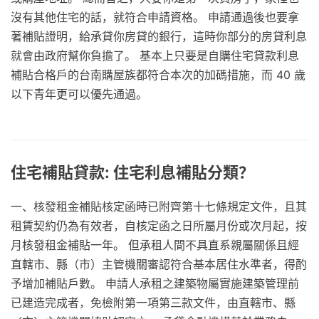
沒有其他住宅的話，就符合申請資格。 申請通過後也要拿
著補貼證明，給承貸你房貸的銀行，這時你部分的房貸利息
就會由政府幫你負擔了。 基本上只要是自購住宅貸款利息
補貼合格戶的台南購屋族都符合本次的加碼措施，而 40 歲
以下青年更可以優先通過。
住宅補貼貸款: 住宅利息補貼分類？
一、核發租金補貼核定函時已附齊第十七條規定文件，且其
租賃契約仍為有效者，自核定函之日所屬月份或次月起，按
月核發租金補貼一年。 但承租人間不具直系親屬關係且經
直轄市、縣（市）主管機關審認符合基本居住水準者，得酌
予增加補貼戶數。 申請人承租之建築物屬實施建築管理前
已建造完成者，免檢附第一項第三款文件，由直轄市、縣