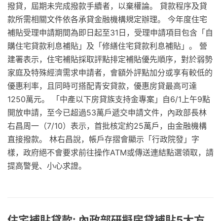
撥貸，屆期未完成撥款手續者，以棄權論。 貸款程序及貸
款所需相關文件依各承貸金融機構規定辦理。 今年度住宅
補貼受理申請期間為即日起至31日，受理申請項目包含「自
購住宅貸款利息補貼」及「修繕住宅貸款利息補貼」。 營
建署表示，住宅補貼採取評點排定補貼優先順序，對於弱勢
家庭及特殊經濟需求申請者，會額外評點加分或享有較低的
優惠利率，且同時可搭配青安貸款，優惠房貸最高可達
1250萬元。 「中產以下房貸族支持金專案」自6/1上午9點
開放申請，至今已超過53萬戶遞交申請文件，內政部長林
右昌周一（7/10）表示，首批核定約25萬戶，由金融機構
直接撥款。 林右昌說，帳戶存摺會顯示「行政院發」字
樣，政府絕不會要求前往操作ATM或傳送連結點選領取，請
提高警覺、小心求證。
住宅補貼貸款: 內政部研擬房貸補貼5大方