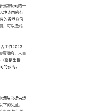
身份證號碼的一
为入境该国的有
所有的香港身份
關，可以憑藉
否工作2023
無需預約，人事
書（俗稱出世
同的號碼。
申請時只提供證
以下的兒童，