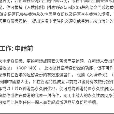
港居民，若你是在香港出生的中國公民，或在中國出生而曾通常
，你可根據《入境條例》附表1第2(a)或2(b)段的條文而成為
想確定是否已喪失香港永久性居民身份以及是否享有香港入境權，
居民身份證資格。 提出這項申請時你必須身處香港；來自海外的
工作: 申請前
次申請身份證、更換新證或因丟失舊證而要補領，在新證未發出
收據」（ROP 140）。 此收據具臨時身份證的功能，但不可
顯示其在香港的逗留身份的有效旅遊證件。 根據《入境條例》（第
定，任何非中國籍人士，如在香港特區成立以前或以後持有效旅行證
年或以上並以香港為永久居住地，便可成為香港特區永久性居民。
會給你或你在香港的代表一封信件，闡明申請人的永久性居民身
可攜同此信到任何一間人事登記處辦理登記身份證手續。