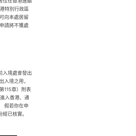
居住在香港連續
香港特別行政區
可向本處居留
申請將不獲處
前入境處會發出
作出入境之用，
115章）附表
件進入香港、通
 假若你在申
份經已核實。