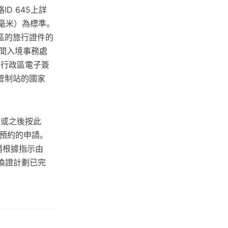
D 645上詳
7毫米）為標準。
區的旅行證件的
一間入境事務處
別行政區電子簽
管制站的國家
日或之後按此
預約的申請。
請根據指示由
時換證計劃已完