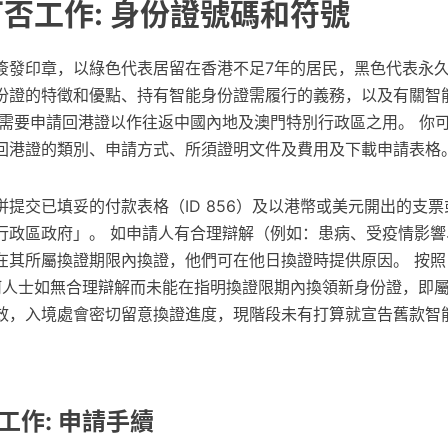
可否工作: 身份證號碼和符號
簽發印章，以綠色代表居留在香港不足7年的居民，黑色代表永久
份證的特徵和優點、持有智能身份證需履行的義務，以及有關智
民需要申請回港證以作往返中國內地及澳門特別行政區之用。 你
回港證的類別、申請方式、所須證明文件及費用及下載申請表格
提交已填妥的付款表格（ID 856）及以港幣或美元開出的支
行政區政府」。 如申請人有合理辯解（例如：患病、受疫情影響
在其所屬換證期限內換證，他們可在他日換證時提供原因。 按照
任何人士如無合理辯解而未能在指明換證限期內換領新身份證，即屬
效，入境處會密切留意換證進度，現階段未有打算就宣告舊款智
工作: 申請手續