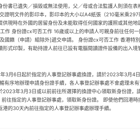
份書已遺失／損毀或無法使用，父／母或合法監護人則須在表格I
交證明文件的影印本，影印本的大小以A4紙張（210毫米乘29
提供現時在外國的居留身份及未能取得任何國家的護照或其他地
否工作 身份證cx可否工作 16歲或以上的申請人可親身前往任何
及國籍（申請）組除外]遞交申請。 身份證cx可否工作 香港特
讀形式印製，有助持證人前往已設有電腦閱讀證件設備的出入境
。
3年3月6日起於指定的人事登記辦事處換證，請於2023年3月4
順暢有序地辦理申請身份證手續，各人事登記辦事處不會處理未有
於2023年3月3日或以前前往所選擇的換證中心領取新身份證，
始，前往指定的人事登記辦事處，領取新身份證。 即使他們回港
返港的30天內前往指定的人事登記辦事處辦理手續。