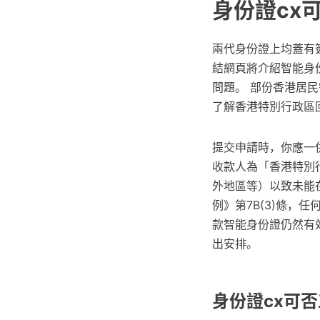
身份證cx
兩代身份證上均蓋有
結網頁將介紹智能身
問題。 部份香港居
了解香港特別行政區
提交申請時，你應一併
收款人為「香港特別
外地區等）以致未能
例》第7B(3)條，
款智能身份證仍然有
出安排。
身份證cx可否