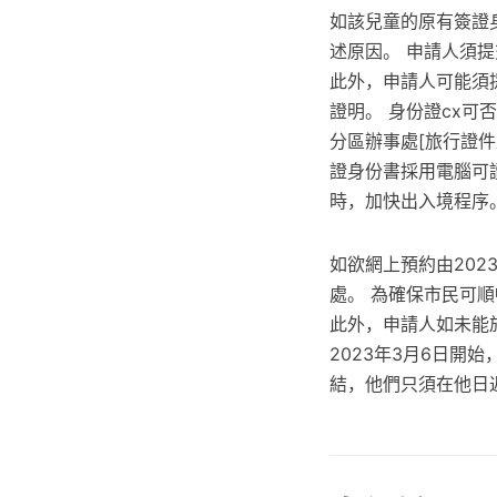
如該兒童的原有簽證身
述原因。 申請人須提
此外，申請人可能須
證明。 身份證cx可
分區辦事處[旅行證件
證身份書採用電腦可
時，加快出入境程序
如欲網上預約由202
處。 為確保市民可
此外，申請人如未能
2023年3月6日開
結，他們只須在他日