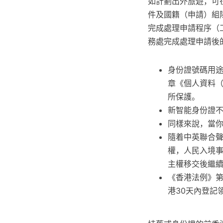
如計劃出外旅遊，可
件及國籍（申請）組
完成處理申請程序（
務處完成處理申請後
身份證號碼用途
章《個人資料
所保護。
新智能身份證
同樣來說，當
隨着中英聯合聲
權，人民入境事
主權移交後繼
《香港法例》第
港30天內登記