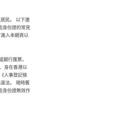
居民。 以下連
能身份證的常見
可進入本網頁以
。
票或銀行匯票，
、身在香港以
《人事登記條
違法。 現時舊
能身份證無效作