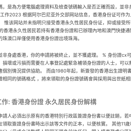
碼，是為方便電腦處理資料及檢查號碼輸入是否正確而設，並非
否工作2023 根据阿尔巴尼亚外交部网站信息，香港身份证可作
]。 惟该网站并未指明只接受香港永久性居民身份证，抑或接受
以上的香港永久性居民若持有香港身份證和已辦理內地和澳門快捷通
的珠澳口岸僅使用香港身份證出境珠海。
非身處香港，你的申請將被終止，並不獲處理。 % 身份證cx可
、損壞或污損而需要在人事登記處緊急補領身份證的人士，可以
應個別情況提供協助。 而由1980年起，新簽發的香港出生證明
證相同的號碼格式 ，將來領取的身份證號碼會與採用與出世紙相
工作: 香港身份證 永久居民身份解構
申請人必須出示原有的香港特別行政區簽證身份書以便註銷，若
在領取簽證身份書時出示該等文件的正本，以便核實。 其他11歲