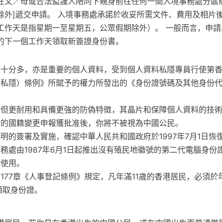
在父／母或合法監護人陪同下親身前往任何一間入境事務處分區
除外]遞交申請。 入境事務處承諾於收妥所需文件、費用及相片
工作天是指星期一至星期五，公眾假期除外）。 一般而言，申請
的下一個工作天領取新簽證身份書。
十分多，亦是重要的個人資料，受到個人資料私隱專員行使第香
（私隱）條例》所賦予的權力所發出的《身份證號碼及其他身份
不但更耐用和具備更強的防偽特徵，其晶片和保障個人資料的技
你的國籍變更申報獲批准後，你將不被視為中國公民。
明的簽署及實施，確認中華人民共和國政府於1997年7月1日恢
務處由1987年6月1日起推出沒有殖民地徽號的第二代電腦身份
續使用。
177章《人事登記條例》規定，凡年滿11歲的香港居民，必須於年
領取身份證。