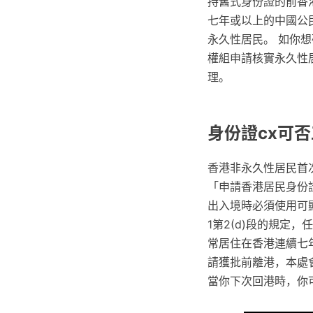
持舊式身份證的前香
七年或以上的中國公民
永久性居民。 如你
權組申請核實永久性
理。
身份證cx可否
香港非永久性居民首
「申請香港居民身份證
出入境時必須使用可
1第2(d)段的規
常居住在香港連續七
請獲批前離港，本處
當你下次回港時，你