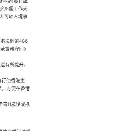
辦事處[旅行證
後的5個工作天
人可於入境事
港法例第486
代號實務守則》
術還有所提升。
復行使香港主
證，方便在香港
滿11歲後或抵