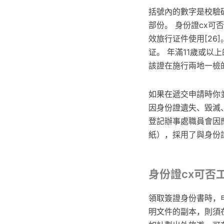
括號內的數字是校驗
部份。 身份證cx可
效旅行证件使用[26
证。 年滿11歲或
該證在施行兩地一檢
如果在遞交申請時你並
因身份證遺失、毀滅
登記辦事處職員會因
紙），採用了與身份
身份證cx可否
領取簽證身份書時，
明文件的副本，則須