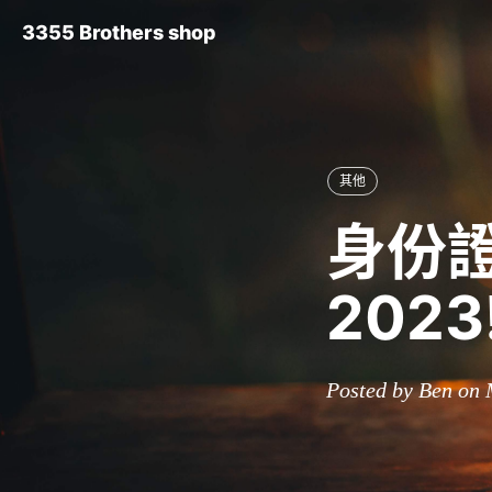
3355 Brothers shop
其他
身份證
202
Posted by Ben on 