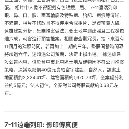
張。 相片中人像不得配戴有色眼鏡，眉、 7-11遠端列印
眼、鼻、口、臉、兩耳輪廓及特殊痣、胎記、疤痕等清晰、
不遮蓋，相片不修改且不得使用合成相片，足資辨識人貌。
遠雄建設分析，集團推案做法只要土地拿到建照且工程發包
達六成，就會進行預售推案，相關審查期冗長，接下來還有
11個月的建照時間，若再加上工期約三年，整體開發時間恐
將超過六年，遠超過公司預期，決定止損出場。 據遠雄建
設公告內容，位於台中市北屯區土地及建物因不符公司推案
策略，決議以總價40億元賣給富宇建設、自然人，該案土
地面積約2,324.41坪、建物面積約1,670.73坪，全案處分利
益約5億元；法人初估，全案對公司每股貢獻約0.63元左
右。
7-11遠端列印: 影印傳真便