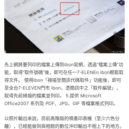
先上網將要列印的檔案上傳到ibon官網，透過”檔案上傳”功
能，取得”取件號碼”後，即可在任一7-ELENEn ibon輕鬆取
得文件。 使用ibon「掃描至簡訊代碼取件」功能後，即可
至全台7-ELEVEN門市 ibon，憑簡訊中之「取件編號」，
取得先前掃描的檔案並列印。 5.提供 Microsoft
Office2007 系列及 PDF、JPG、GIF 等檔案格式列印。
以照片輸出來說，目前高階版的噴墨印表機（至少六色分
離），已經能做到與相館的數位沖印輸出不相上下的地方。