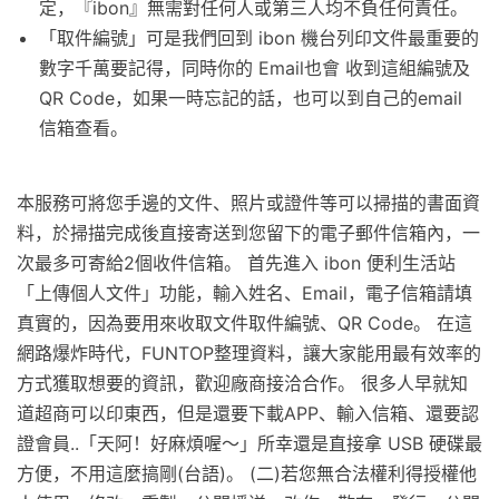
定，『ibon』無需對任何人或第三人均不負任何責任。
「取件編號」可是我們回到 ibon 機台列印文件最重要的
數字千萬要記得，同時你的 Email也會 收到這組編號及
QR Code，如果一時忘記的話，也可以到自己的email
信箱查看。
本服務可將您手邊的文件、照片或證件等可以掃描的書面資
料，於掃描完成後直接寄送到您留下的電子郵件信箱內，一
次最多可寄給2個收件信箱。 首先進入 ibon 便利生活站
「上傳個人文件」功能，輸入姓名、Email，電子信箱請填
真實的，因為要用來收取文件取件編號、QR Code。 在這
網路爆炸時代，FUNTOP整理資料，讓大家能用最有效率的
方式獲取想要的資訊，歡迎廠商接洽合作。 很多人早就知
道超商可以印東西，但是還要下載APP、輸入信箱、還要認
證會員..「天阿！好麻煩喔～」所幸還是直接拿 USB 硬碟最
方便，不用這麼搞剛(台語)。 (二)若您無合法權利得授權他