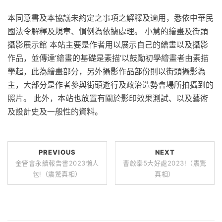
本同意書及本協議未約定之事項之解釋及適用，悉依中華民
國法令解釋及規章、慣例為依據處理。 小慧的繪畫及街頭
攝影展示館 本站主要是作者用以展示自己的繪畫以及攝影
作品，並傳達’繪畫的基礎是素描’以鼓勵初學繪畫者由素描
學起，此為繪畫部分，另外攝影作品部份則以街頭攝影為
主，大部分是作者參與街頭遊行及政治造勢會場所拍攝到的
照片。 此外，本站也放置有關於影印效果測試、以及藝術
及設計史及一般性的資料。
PREVIOUS
NEXT
金管會永續報告書2023懶人
曹啟泰5大好處2023!（震驚
包!（震驚真相）
真相）