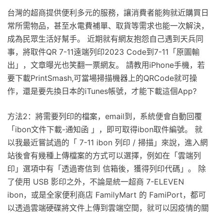
台灣的超商提供便利多元的服務，讓消費者能夠就近購買日
常所需物品，甚至水電費補單、取貨等需求也能一次解決，
成為民眾生活好幫手。 近期就有網友抱怨自己遇到天兵同
事，將取件QR 7-11遠端列印2023 Code到7-11「原圖輸
出」，文章曝光也笑翻一票網友。 請教用iPhone手機，若
要下載PrintSmash,可當場掃描機器上的QRCode就可操
作，還是要先換日本的iTunes帳號，才能下載這個App?
方法2：將需要列印的檔案，email到，系統便會自動回覆
「ibon文件下載-通知函 」，即可取得ibon取件編號。 就
以我最近嘗試過的「 7-11 ibon 列印 / 掃描」來說，進入網
站後會有幾種上傳檔案的方式可以選擇，例如在「雲端列
印」選項中有「透過寄信到 信箱後，獲得列印代碼」。 除
了使用 USB 影印之外，不論是統一超商 7-ELEVEN
ibon，或是全家便利商店 FamilyMart 的 FamiPort，都可
以透過雲端硬碟將文件上傳到雲端空間，就可以因疫情的關