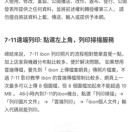
人使用、修改、重製、公開播送、改作、散布、發行、公開
發表所提供之任何資料，並將前述權利轉授權第三人， 請
勿擅自將該資料上載、傳送、輸入或提供予本網。
7-11遠端列印: 點選左上角，列印掃描服務
總結來說， 7-11 ibon 列印照片的流程相對簡單直覺一點，
加上店家與機器分布點比較多，便於解決問題。 如果想用
雲端傳檔，要先到「 ibon 上傳檔案網頁」傳照片檔案，不
過 7-11 影印教學 ibon 的雲端傳檔限制比較多，網頁上一
次最多可以上傳 8 個圖檔，但 8 個圖檔加起來不能超過 10
MB 。 48小時內到7-11的ibon機台，點選「列印掃描」→
「列印圖片文件」 → 「雲端列印」 →「ibon個人文件」輸
入代碼就能列印。