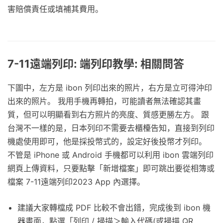
害賠償責任或填補其費用。
7-11遠端列印: 端列印教學: 相關問答
下圖中，左方是 ibon 列印出來的照片，右方是立可得沖印
出來的照片。 我用手機再轉拍，可能讀者無法確認其畫
質，但可以明顯看到右方照片的亮度、質感更勝左方。 跟
台灣不一樣的是，日本列印不需要去櫃檯告知，直接到列印
機處使用即可，他是採投幣式的，設定好後投幣才列印。
不管是 iPhone 或 Android 手機都可以利用 ibon 雲端列印
網頁上傳資料，只要點擊「新增檔案」即可跳出要從相簿或
檔案 7-11遠端列印2023 App 內選擇。
建議大家轉檔成 PDF 比較不會出錯，完成後到 ibon 機
器畫面，點選「列印 / 掃描＞輸入代碼(或掃描 QR