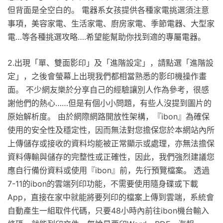
但背面是全空白的。 電器系女孩提供各種家電挑選須注意
事項，美容家電、生活家電、廚房家電、季節電器、大型家
電…等各種挑選攻略….希望能幫助你找到適的專屬電器。
2.出現「單、雙面影印」及「進階設定」，請點選「進階設
定」，之後會螢幕上出現我們都相當熟悉的影印機操作畫
面。 不少網友樂於分享自己的經驗讓別人作為參考，很感
謝他們的熱心……但是有個小小問題，有些人沒提到圖片的
原始解析度。 由於網際網路開放性架構，『ibon』為確保
使用的安全性及穩定性，因而無法對您擔保您於本網站內所
上傳儲存或接收的資料均能被正常顯示或處理，亦無法擔保
資料傳輸與儲存的完整性或正確性，因此，我們強烈建議您
應自行備份資料或使用『ibon』前，先行預覽檔案。 透過
7-11的ibon的雲端列印功能，不需要使用隨身碟或下載
App，直接在家中就能將要列印的檔案上傳到雲端，系統會
自動產生一組取件代碼，只要48小時內前往ibon機台輸入