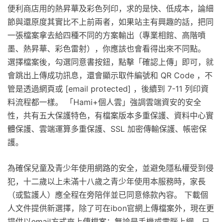
便利商店用的熱昇華及彩色列印，求的是快、低成本，論細
節與還原度其實比不上前兩者，如果站主有興趣的話，把同
一張檔案拿去給四種不同的方案輸出（專業相館、高階噴
墨、熱昇華、彩色雷射），你應該也會看得出來不同點。
選擇檔案後，勾選同意書按鈕，點擊「確認上傳」即可，就
會跳出上傳成功訊息，還會顯示取件編號和 QR Code ，不
管是透過網頁或 [email protected] ，後續到 7-11 列印資
料流程都一樣。 「Hami+個人雲」強調雲端資安的安全
性，共有五大保護特色，有檔案版本多重保護、資料中心實
體保護、雲端運算多重保護、SSL 加密傳輸保護、帳密保
護。
為確保兒童及青少年使用網路的安全，並避免隱私權受到侵
犯，十二歲以上未滿十八歲之青少年使用本服務時，家長
（或監護人）應全程在旁陪伴並已同意條款內容。 下載個
人文件提供新選擇，除了可在ibon官網上傳檔案外，現在更
提供以email方式來上傳檔案；無論是手機或電腦上網，只