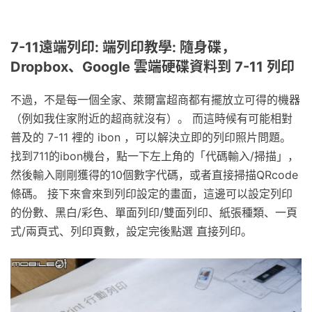
7-11遠端列印: 端列印教學: 隨身碟，
Dropbox、Google 雲端硬碟資料到 7-11 列印
不過，不是每一個全家、萊爾富超商都有擺放立可得的機器
（例如我住家附近的超商就沒有）。 而這時候有可能相對
普及的 7-11 裡的 ibon ，可以解決立即的列印照片問題。
找到711的ibon機台，點一下左上角的「代碼輸入/掃描」，
然後輸入剛剛獲得的10個數字代碼，或者直接掃描QRcode
條碼。 接下來會來到列印設定的畫面，這邊可以設定列印
的份數、黑白/彩色、單面列印/雙面列印、紙張種類、一頁
式/兩頁式、列印頁數，設定完後點選 直接列印。