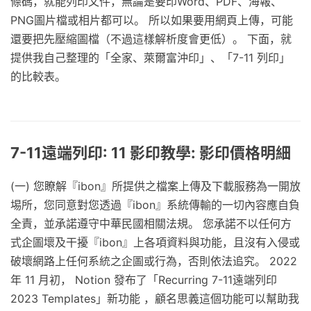
條碼，就能列印文件，無論是要印Word、PDF、海報、
PNG圖片檔或相片都可以。 所以如果要用網頁上傳，可能
還要把先壓縮圖檔（不過這樣解析度會更低）。 下面，就
提供我自己整理的「全家、萊爾富沖印」、「7-11 列印」
的比較表。
7-11遠端列印: 11 影印教學: 影印價格明細
(一) 您瞭解『ibon』所提供之檔案上傳及下載服務為一開放
埸所，您同意對您透過『ibon』系統傳輸的一切內容應自負
全責，並承諾遵守中華民國相關法規。 您承諾不以任何方
式企圖壞及干擾『ibon』上各項資料與功能，且沒有入侵或
破壞網路上任何系統之企圖或行為，否則依法追究。 2022
年 11 月初， Notion 發布了「Recurring 7-11遠端列印
2023 Templates」新功能 ，顧名思義這個功能可以幫助我