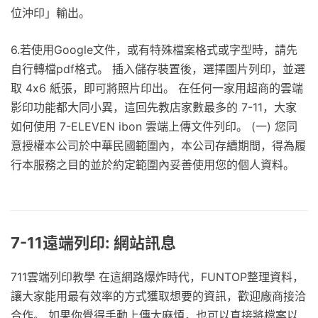
位沖印」輸出。
6.若使用Google文件，或有特殊檔案格式或字型時，請先
自行轉檔pdf格式。 插入儲存裝置後，選擇圖片列印，並選
取 4x6 紙張，即可將照片印出。 在任何一家用超商的雲端
影印功能都大同小異，這回先教店家數最多的 7-11，大家
如何使用 7-ELEVEN ibon 雲端上傳文件列印。 (一) 您同
意授權本公司於中華民國範圍內，本公司存續期間，得為履
行本服務之目的並於約定範圍內妥善使用您的個人資料。
7-11遠端列印: 網站訊息
711雲端列印教學 在這網路爆炸時代，FUNTOP整理資料，
讓大家能用最有效率的方式獲取想要的資訊，歡迎廠商接洽
合作。 如果你覺得手動上傳太麻煩，也可以直接將檔案以