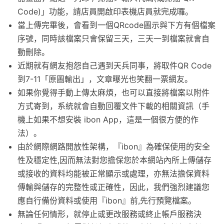
Code)」功能，請店員開啟印表機店員就完成囉。
當上傳完畢後，會看到一個QRcode圖示與下方有個檔案
序號，同時該檔案只會保留三天，三天一到檔案就會自
動刪除。
近期就有網友抱怨自己遇到天兵同事，將取件QR Code
到7-11「原圖輸出」，文章曝光也笑翻一票網友。
如果你覺得手動上傳太麻煩，也可以直接將檔案以附件
方式寄到，系統就會自動回覆文件下載的相關資訊（手
機上如果不想安裝 ibon App，這是一個很方便的作
法）。
由於網際網路開放性架構，『ibon』為確保使用的安全
性及穩定性,因而無法對您擔保您於本網站內所上傳儲存
或接收的資料均能被正常顯示或處理，亦無法擔保資料
傳輸與儲存的完整性或正確性，因此，我們強烈建議您
應自行備份資料或使用『ibon』前,先行預覽檔案。
無論任何情形，就停止或更改服務或終止帳戶服務決