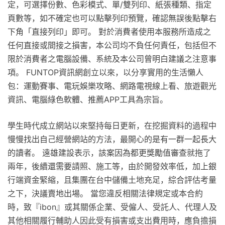
定，可選擇份數、色彩模式、單/雙列印、紙張種類、指定
頁數等，如不確定也可以點擊列印預覽，確認無誤後點擊右
下角「直接列印」即可。 對於消費者使用本服務所造成之
任何直接或間接之損害，本公司均不負任何責任，包括但不
限於消費者之電腦設備、系統及本公司曾明白建議之注意事
項。 FUNTOP資訊網創立以來，以分享實用的生活懶人
包：運動賽事、電玩娛樂攻略、網路電視線上看、旅遊觀光
資訊、電腦綠色軟體、推薦APP工具為宗旨。
學生時代成立網站以來堅持每日更新，在挖掘資料的過程中
慢慢找出自己經營網站的方法，最開心的是有一群一起長大
的讀者。 遠雄建設表示，該案因為都更獎勵值審查就拖了
兩年，後續還需要請照、施工等，由於開發效率低，加上銀
行端資金緊縮，且集團在台中儲備土地充足，綜合評估考量
之下，決議賣地出場。 當您違反相關法律規定或本合約
時，致『ibon』或其關係企業、受僱人、受託人、代理人及
其他相關履行輔助人因此受有損害或支出費用時，應負擔損