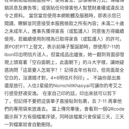
在本網站或相關服務中，使用留言、部落格等方式，傳播傳
銷訊息及廣告等；或張貼任何侵害他人智慧財產權或違反法
令之資料。 當您當您使用本網軟體及服務時，即表示您已
閱讀、瞭解並同意接受本服務條款之所有內容；未滿二十歲
之未成年人，應事先獲得家長（或監護人）同意後方得繼續
使用，若繼續使用則視為已取得家長（或監護人）的許可。
原PO於PTT上發文，表示前陣子聖誕節時，想使用7-11的
ibon印出明信片送人，但當成品出爐後，她一翻到背面卻發
現上頭寫著「空白面朝上，此面朝下」的斗大字樣，讓她疑
惑詢問「這是要人怎寫字？！記得去年也有印，但背面是全
空白的，沒選錯才對，4×6明信片列印」。 不論你是出差
還是旅行，入住2星級的NornchillKhaoyai可讓你的考艾之
行感受舒適安逸。 在家自己印的話，印出來就可以剪下
了，但記得不要把這張單子直接貼到包裹，去 7-11 再拿他
們的專用袋來放進去。 當上傳完畢後，會看到一個QRcode
圖示與下方有個檔案序號，同時該檔案只會保留三天，三天
一到檔案就會自動刪除。