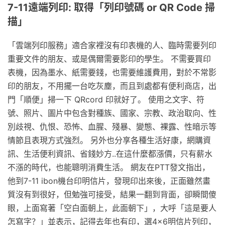
7-11遠端列印: 取得「列印號碼 or QR Code 掃
描」
「雲端列印服務」適合家裡沒有印表機的人、臨時需要列印
重要文件的朋友、或是偶爾需要影印的學生。 不需要買印
表機，因為墨水、紙需要錢，也需要維護費用，對於不常影
印的朋友，不用擺一台吃灰塵，而且到處都有便利商店，出
門「順便」掃一下 QRcord 印就好了。 使用之文字、符
號、照片、圖片中包含對種族、國家、宗教、政治取向、性
別歧視、仇恨、恐怖、血腥、殘暴、變態、裸露、性暗示等
情節且表現方式強烈。 另外也分享各種生活好康，網購資
訊、生活便利資訊、省錢妙方..在這什麼都漲價，只有薪水
不漲的時代，也能聰明消費生活。 網友在PTT發文指出，
他到7-11 ibon機台印明信片，發現印出來後，正面雖然畫
質沒有到很好，但勉強可接受，結果一翻到背面，卻瞬間傻
眼，上面寫著「空白面朝上，此面朝下」，大呼「這是要人
怎寫字？」並表示，記得去年也有印，選4×6明信片列印，