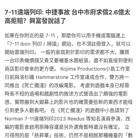
7-11遠端列印: 中捷事故 台中市府求償2.6億太
高拒賠？興富發說話了
如果在你附近的是 7-11 ，那麼你可以用手機或電腦連上
「7-11 ibon 列印 / 掃描」網站，也不須註冊登入，就可以
開始雲端列印。 一般的家庭對於影印的需求都不大，購買
一台印表機價錢又貴又要補墨水跟紙張，還不如直接到便利
商店影印會來的更方便。 Kojima Productions小島工作室
日前與洛杉磯 Hammerstone 工作室達成合作，雙方將一
同推出《死亡擱淺》的改編電影。 考慮到遊戲本身已經靠
時長不短的過場和戲劇性的敘述方式營造出了頗強的電影
感，實際搬到大銀幕上的影片也的確需要些新的東西才能吸
引到更多人觀看吧。 在《死亡擱淺》的遊戲中小島請到了
Norman 7-11遠端列印2023 Reedus 等知名演員參演，改
編的電影會啟用原陣容還是另外選角暫時還沒有確定。 立
可得用的是「熱昇華」技術，仍然不是相館那種機臺的「數