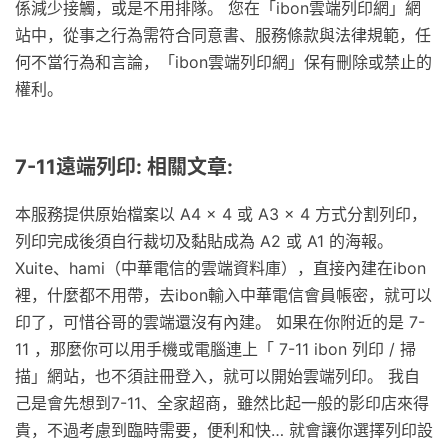
係減少接觸，或是不用排隊。 您在「ibon雲端列印網」網
站中，從事之行為需符合同意書、服務條款與法律規範，任
何不當行為和言論，「ibon雲端列印網」保有刪除或禁止的
權利。
7-11遠端列印: 相關文章:
本服務提供原始檔案以 A4 x 4 或 A3 x 4 方式分割列印，
列印完成後須自行裁切及黏貼成為 A2 或 A1 的海報。
Xuite、hami（中華電信的雲端資料庫），直接內建在ibon
裡，什麼都不用帶，去ibon輸入中華電信會員帳密，就可以
印了，可惜谷哥的雲端還沒有內建。 如果在你附近的是 7-
11 ，那麼你可以用手機或電腦連上「 7-11 ibon 列印 / 掃
描」網站，也不須註冊登入，就可以開始雲端列印。 我自
己是會先想到7-11、全家超商，雖然比起一般的影印店來得
貴，不過考慮到臨時需要，便利和快… 就會讓你選擇列印設