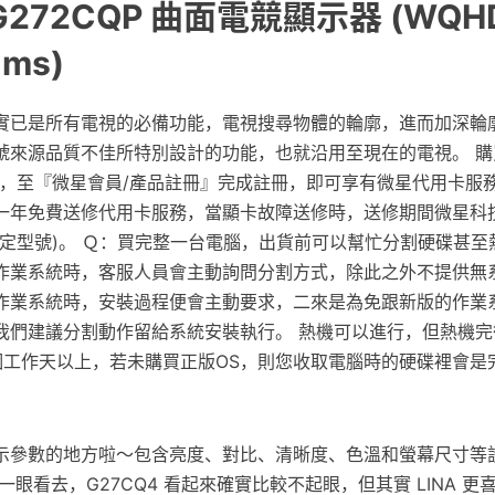
272CQP 曲面電競顯示器 (WQHD 
1ms)
實已是所有電視的必備功能，電視搜尋物體的輪廓，進而加深輪
號來源品質不佳所特別設計的功能，也就沿用至現在的電視。 購
示卡，至『微星會員/產品註冊』完成註冊，即可享有微星代用卡服
一年免費送修代用卡服務，當顯卡故障送修時，送修期間微星科
指定型號)。 Ｑ：買完整一台電腦，出貨前可以幫忙分割硬碟甚至
作業系統時，客服人員會主動詢問分割方式，除此之外不提供無
作業系統時，安裝過程便會主動要求，二來是為免跟新版的作業
我們建議分割動作留給系統安裝執行。 熱機可以進行，但熱機完
個工作天以上，若未購買正版OS，則您收取電腦時的硬碟裡會是
示參數的地方啦～包含亮度、對比、清晰度、色溫和螢幕尺寸等
一眼看去，G27CQ4 看起來確實比較不起眼，但其實 LINA 更