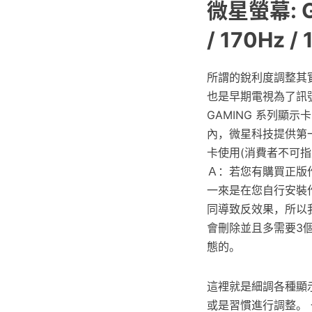
微星螢幕: G
/ 170Hz / 
所謂的銳利度調整其
也是早期電視為了訊
GAMING 系列顯
內，微星科技提供第
卡使用(消費者不可
Ａ：若您有購買正版
一來是在您自行安裝
同導致反效果，所以
會刪除並且多需要3
態的。
這裡就是細調各種顯
或是習慣進行調整。 