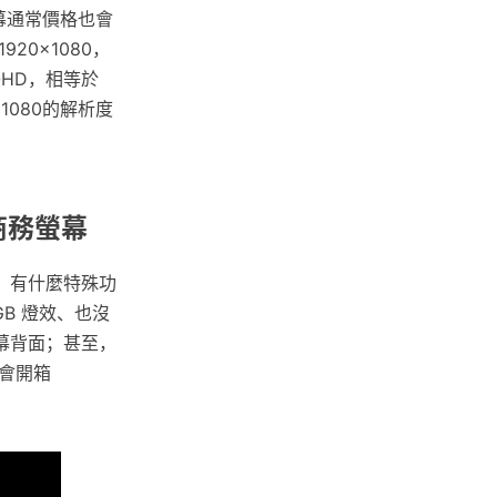
幕通常價格也會
20×1080，
QHD，相等於
1080的解析度
眼商務螢幕
，有什麼特殊功
GB 燈效、也沒
幕背面；甚至，
會開箱