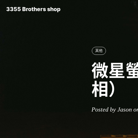
3355 Brothers shop
其他
微星螢
相）
Posted by Jason o