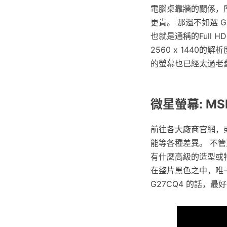
電腦桌靠牆的關係，
更貴。 那還不如選 G
也就是通稱的Full
2560 x 1440
的螢幕也已經太過老
微星螢幕: MSI
前往各大廠商官網，
能等各種差異。 不管
有什麼高級的造型或
在整片黑色之中，唯
G27CQ4 的話，