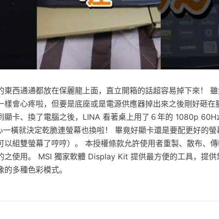
的東西通通都放在保麗龍上面，直立開箱的話超容易掉下來！ 雖
一樣會心疼啦，但要是底座或是電源供應器掉出來之後剛好砸在
卡、換了電腦之後，LINA 看著桌上用了６年的 1080p 60H
心一橫就決定乾脆連螢幕也換啦！ 畢竟好顯卡還是要配更好的螢
可以組雙螢幕了哼哼）。 本授權條款允許使用者重製、散布、傳
使用。 MSI 獨家軟體 Display Kit 提供最方便的工具，
像的多種色彩模式。