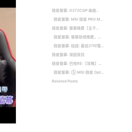
微星螢幕: G272CQP 曲面電競顯示器 (WQHD / HDR / 170Hz / 1ms)
微星螢幕: MSI 微星 PRO MP243X 24吋 FHD IPS護眼商務螢幕
微星螢幕: 螢幕推薦【五千有找】便宜平價CP王！8大必購口袋名單
微星螢幕: 螢幕掛燈推薦，你找到你要的螢幕掛燈了嗎？
微星螢幕: 結語: 最佳27吋電腦螢幕我們最推這3台
微星螢幕: 保固資訊
微星螢幕: 巴哈RE:【攻略】2021 Ultrawide 21:9 曲面螢幕資訊整理, 網友討論帖 ...
微星螢幕: ⑤ MSI 微星 Optix G2412V 24吋 100Hz IPS電競螢幕
Related Posts