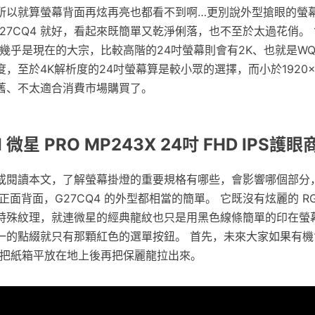
所以就算螢幕背面再炫再亮也都看不到啊…更別說外型搶眼的螢
27CQ4 就好，看起來既簡單又乾淨俐落，也不至於太過花俏。 19
 HD幾乎是現在的大宗，比較高階的24吋螢幕則會有2K、也就是W
的解析度，至於4K解析度的24吋螢幕算是較小眾的選擇，而小於1920×
舊、不太適合消費市場購買了。
 微星 PRO MP243X 24吋 FHD IPS護
或閱讀本文，了解螢幕掛燈的重要規格有哪些，會影響哪個部分
正面背面，G27CQ4 的外型都相當的簡單。 它既沒有炫麗的 R
特殊紋理，就連微星的經典龍紋也只是用黑色線條簡單的印在螢
一的點綴就只有那顆紅色的選單按鈕。 首先，未來大家如果有機
最好把紙箱平放在地上後再把保麗龍拉出來。