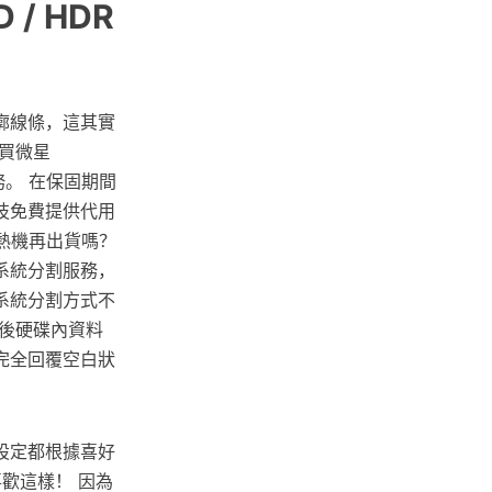
/ HDR
廓線條，這其實
買微星
務。 在保固期間
技免費提供代用
熱機再出貨嗎？
系統分割服務，
系統分割方式不
後硬碟內資料
完全回覆空白狀
設定都根據喜好
喜歡這樣！ 因為