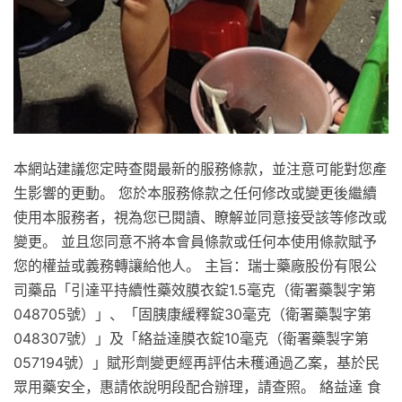
本網站建議您定時查閱最新的服務條款，並注意可能對您產
生影響的更動。 您於本服務條款之任何修改或變更後繼續
使用本服務者，視為您已閱讀、瞭解並同意接受該等修改或
變更。 並且您同意不將本會員條款或任何本使用條款賦予
您的權益或義務轉讓給他人。 主旨：瑞士藥廠股份有限公
司藥品「引達平持續性藥效膜衣錠1.5毫克（衛署藥製字第
048705號）」、「固胰康緩釋錠30毫克（衛署藥製字第
048307號）」及「絡益達膜衣錠10毫克（衛署藥製字第
057194號）」賦形劑變更經再評估未穫通過乙案，基於民
眾用藥安全，惠請依說明段配合辦理，請查照。 絡益達 食