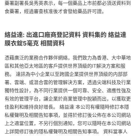
藥署副署長吳秀英表示，每一個藥品上市前都必須送資料到
食藥署，經過審查核准後才會發給藥品許可證。
絡益達: 出進口廠商登記資料 資料集的 絡益達
膜衣錠5毫克 相關資料
憑藉廣泛的業務合作夥伴網絡，我們致力為香港、大中華地
區和其他亞太地區的客戶提供世界頂級的IT解決方案和服
務。 達訊為中小企業以至跨國企業提供世界頂級的内部部
署、雲端、或混合雲的管理解決方案，透過尖端科技及行業
獨特性設計，為不同行業提供一個可靠、安全、適應性強及
有效的管理平台，讓企業於商業管理中脫穎而出，以獲取更
佳盈利和維持良好增長。 絡益達 本公司有權隨時修訂本隱
私權聲明及相關告知事項，並得於修訂後公佈在本公司網站
上之適當位置，不另行個別通知，您可以隨時在本公司網站
上詳閱修訂後的隱私權聲明及相關告知事項。 資料當事人