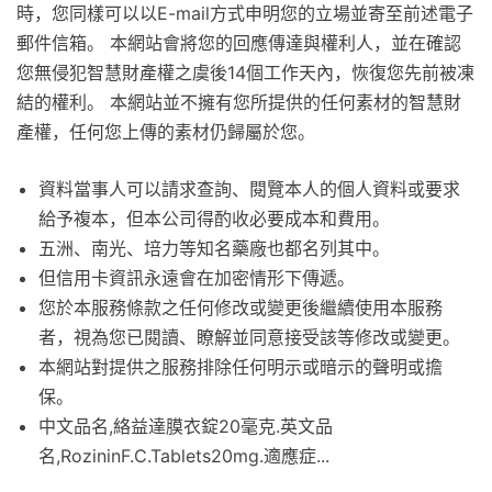
時，您同樣可以以E-mail方式申明您的立場並寄至前述電子
郵件信箱。 本網站會將您的回應傳達與權利人，並在確認
您無侵犯智慧財產權之虞後14個工作天內，恢復您先前被凍
結的權利。 本網站並不擁有您所提供的任何素材的智慧財
產權，任何您上傳的素材仍歸屬於您。
資料當事人可以請求查詢、閱覽本人的個人資料或要求
給予複本，但本公司得酌收必要成本和費用。
五洲、南光、培力等知名藥廠也都名列其中。
但信用卡資訊永遠會在加密情形下傳遞。
您於本服務條款之任何修改或變更後繼續使用本服務
者，視為您已閱讀、瞭解並同意接受該等修改或變更。
本網站對提供之服務排除任何明示或暗示的聲明或擔
保。
中文品名,絡益達膜衣錠20毫克.英文品
名,RozininF.C.Tablets20mg.適應症...