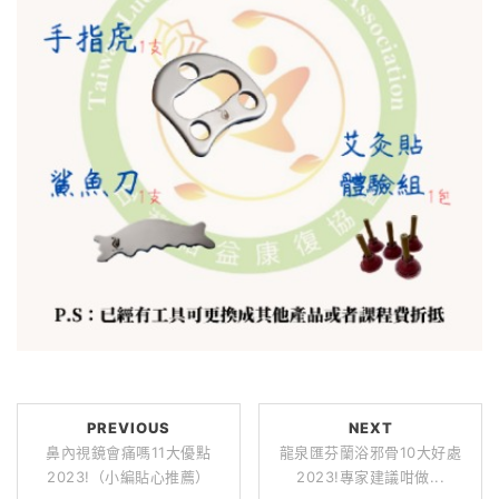
PREVIOUS
NEXT
鼻內視鏡會痛嗎11大優點
龍泉匯芬蘭浴邪骨10大好處
2023!（小編貼心推薦）
2023!專家建議咁做...