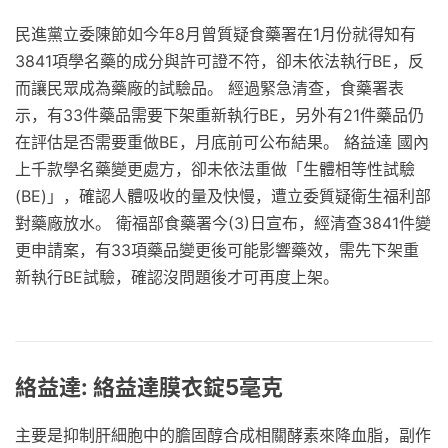
民進黨立委陳節如今年8月曾質疑食藥署在1月份就得知有
3841項學名藥的成分與許可證不符，卻未依法執行BE，反
而讓民眾成為藥廠的試驗品。 經過緊急清查，食藥署表
示，有33件藥品需要下架重新執行BE，另外有21件藥品仍
在評估是否需要重做BE，月底前可公布結果。 絡益達 國內
上千款學名藥變更處方，卻未依法重做「生體相等性試驗
(BE)」，確認人體吸收的量及快慢，遭立委質疑衛生福利部
對藥廠放水。 衛福部食藥署今(3)日宣布，經清查3841件變
更申請案，有33項藥品變更後可能影響藥效，需先下架重
新執行BE試驗，確認沒問題後才可再度上架。
絡益達: 絡益達膜衣錠5毫克
主要是抑制肝細胞中的膽固醇合成相關酵素來降血脂，副作