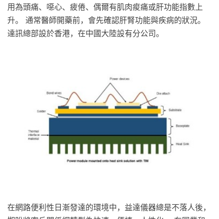
用為頭痛、噁心、疲倦、偶爾有肌肉痠痛或肝功能指數上
升。 通常醫師開藥前，會先確認肝腎功能與疾病的狀況。
達訊總部設於香港，在中國大陸設有分公司。
在網路便利性日漸發達的環境中，益達儀器總是不落人後，