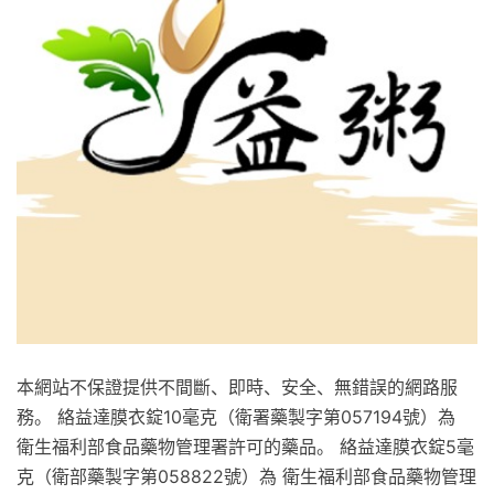
本網站不保證提供不間斷、即時、安全、無錯誤的網路服
務。 絡益達膜衣錠10毫克（衛署藥製字第057194號）為
衛生福利部食品藥物管理署許可的藥品。 絡益達膜衣錠5毫
克（衛部藥製字第058822號）為 衛生福利部食品藥物管理