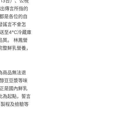
13台）、公視
播出傳言所指的
都是各位的自
發謠言不會怎
送至4℃冷藏庫
質。 林鳳營
完整鮮乳營養，
為商品無法退
醇豆豆漿等味
正是國內鮮乳
此為起點，誓言
、製程及檢驗等