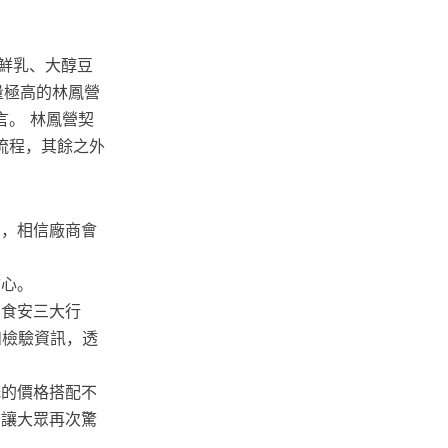
鮮乳、大醇豆
銷量極高的林鳳營
。 林鳳營契
流程，其餘之外
關，相信廠商會
信心。
出食安三大行
和檢驗資訊，透
低的價格搭配不
才讓大眾再次驚