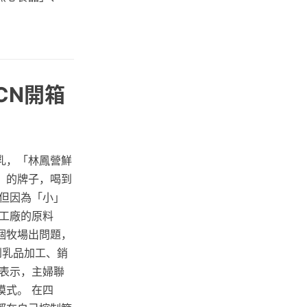
CN開箱
乳，「林鳳營鮮
』的牌子，喝到
但因為「小」
工廠的原料
個牧場出問題，
到乳品加工、銷
表示，主婦聯
式。 在四