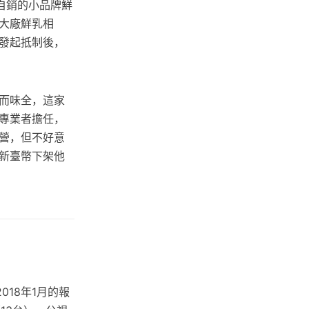
自銷的小品牌鮮
大廠鮮乳相
發起抵制後，
而味全，這家
專業者擔任，
營，但不好意
新臺幣下架他
18年1月的報