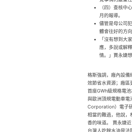
（四）查核中心
月的報導。
儘管是母公司
體會往好的方
「沒有想到大
應，多說或解
情。」賈永婕
格斯強調，廠內設備
效節省水資源；廠區
首座GWh級規格電池
與歐洲頂規電動車電池研
Corporatio
相當的難過，他說，
香的味道。 賈永婕
台灣人吃餿水油是法