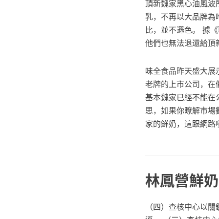
頂新魏家黑心油風波
乳，不再以大品牌為
比，並不遜色。 據
他們也無法退還給頂
味全食品昨天盛大展
老牌的上市公司，在
基本魏家已經不能在
思，如果你瞭解市場
家的鮮奶，這跟網路
林鳳營鮮奶黑
（四）查核中心以關