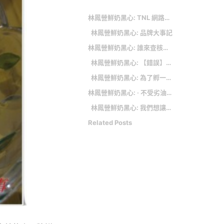
林鳳營鮮奶黑心: TNL 網路沙龍守則
林鳳營鮮奶黑心: 品牌大事記
林鳳營鮮奶黑心: 誰來查核事實查核組織？ IFCN開箱「國際事實查核聯盟」
林鳳營鮮奶黑心: 【錯誤】網傳「今晚上10:00 公視 第13台 已經查出來了~ 原來林鳳營鮮乳是加了許多「化學物質」的化工鮮奶」？
林鳳營鮮奶黑心: 為了孵一包豆芽菜，他開了一間透明工廠！洪正欣為國產大豆找出路，有機種豆來孵芽
林鳳營鮮奶黑心: ‧ 不受劣油影響？王品旗下餐廳生意好 民眾：吃多了沒差
林鳳營鮮奶黑心: 我們想讓你知道的是
Related Posts