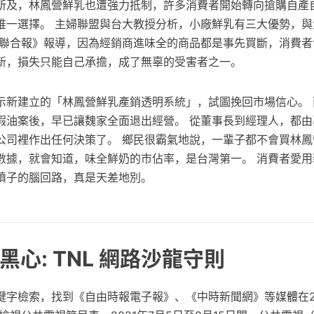
所及，林鳳營鮮乳也遭強力抵制，許多消費者開始轉向搶購自產
唯一選擇。 主婦聯盟與台大教授分析，小廠鮮乳有三大優勢，與
《聯合報》報導，因為經銷商進味全的商品都是事先買斷，消費者
新，損失只能自己承擔，成了無辜的受害者之一。
示新建立的「林鳳營鮮乳產銷透明系統」，試圖挽回市場信心。 
假油案後，早已讓魏家全面退出經營。 從董事長到經理人，都由
公司裡作出任何決策了。 鄉民很霸氣地說，一輩子都不會買林鳳
數據，就會知道，味全鮮奶的市佔率，是台灣第一。 消費者愛用
噴子的腦回路，真是天差地別。
心: TNL 網路沙龍守則
鍵字檢索，找到《自由時報電子報》、《中時新聞網》等媒體在20