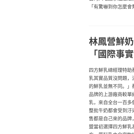
「有驚嚇到你怎麼會
林鳳營鮮奶
「國際事實
四方鮮乳總經理特助
乳其實品質沒問題，
的鮮乳並無不同。」
品牌的上游廠商較單
乳，來自全台一百多
整批牛奶都會受到汙
售都是自己來的品牌
盟當初選擇四方鮮乳