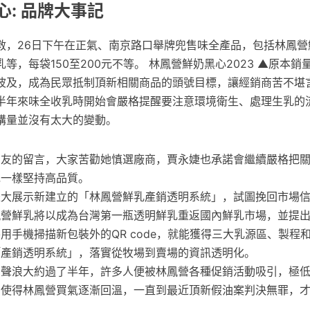
: 品牌大事記
救，26日下午在正氣、南京路口舉牌兜售味全產品，包括林鳳營
乳等，每袋150至200元不等。 林鳳營鮮奶黑心2023 ▲原本
波及，成為民眾抵制頂新相關商品的頭號目標，讓經銷商苦不堪言
半年來味全收乳時開始會嚴格提醒要注意環境衛生、處理生乳的
購量並沒有太大的變動。
網友的留言，大家苦勸她慎選廠商，賈永婕也承諾會繼續嚴格把
她一樣堅持高品質。
盛大展示新建立的「林鳳營鮮乳產銷透明系統」，試圖挽回市場
鳳營鮮乳將以成為台灣第一瓶透明鮮乳重返國內鮮乳市場，並提
用手機掃描新包裝外的QR code，就能獲得三大乳源區、製程
「產銷透明系統」，落實從牧場到賣場的資訊透明化。
的聲浪大約過了半年，許多人便被林鳳營各種促銷活動吸引，極
，使得林鳳營買氣逐漸回溫，一直到最近頂新假油案判決無罪，
性。