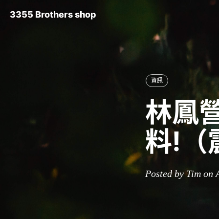
3355 Brothers shop
資訊
林鳳營
料!
Posted by Tim on 