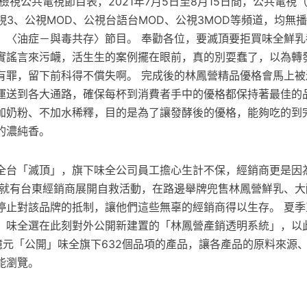
檢視公共電視節目表，2021年7月5日至8月15日間，公共電視（
視3、公視MOD、公視台語台MOD、公視3MOD等頻道，均無
」〈油症－與毒共存〉節目。 奉勸各位，要滅頂要拒買味全鮮乳
實謠言來污衊，活生生的案例擺在眼前，真的別耍蠢了，以為轉
有罪，留下前科得不償失啊。 完成後的林鳳營精品優格會馬上被
運送到各大通路，確保每杯到消費者手中的優格都保持著最佳的品
加奶粉、不加水稀釋，目的是為了讓發酵後的優格，能夠吃的到
的濃純香。
全台「滅頂」，旗下味全公司員工擔心生計不保，經銷商更是因
日就有台東經銷商展開自救活動，在路邊舉牌兜售林鳳營鮮乳、大
停止對該品牌的抵制，讓他們這些無辜的經銷商得以生存。 夏季
，味全選在此刻對外公開新建置的「林鳳營產銷透明系統」，以
2億元「公開」味全旗下632個品項的產品，讓各產品的原料來源
能瀏覽。