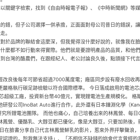
以關鍵字檢索，找到《自由時報電子報》、《中時新聞網》等媒體
犯的錯，但子公司選擇一併承擔，正面面對母公司昔日的錯誤，
向走。
家對於品牌的聯結會這麼深，但我覺得沒什麼好說的，就像我在
釋什麼都不如行動來得實際。他們就是要證明產品的品質，和他
想到台灣的酪農們，在跟經紀人、老公討論良久後，點頭接下代
經改良後每年可節省超過7000萬度電；廠區同步設有廢水回收
更嚴格執行碳足跡檢驗以符合國際標準。 今日落成啟用的電池芯
芯超級工廠，投資新台幣40億元，實現鋰電池生產規模化。 格斯
發公司InoBat Auto進行合作，此外還有日本鐘淵化學（Kane
n）電子研究所鋰電池團隊。 而他也痛心，自己培養出來的林鳳營、每
林鳳營、優酪乳、大醇豆都已優化，像是大醇豆，只要加熱後，
近日在臉書分享自己代言林鳳營鮮乳的影片，惹來外界抨擊聲浪，
院認證的，恕我無法支持」、「不相信不缺錢的妳會代言曾經的