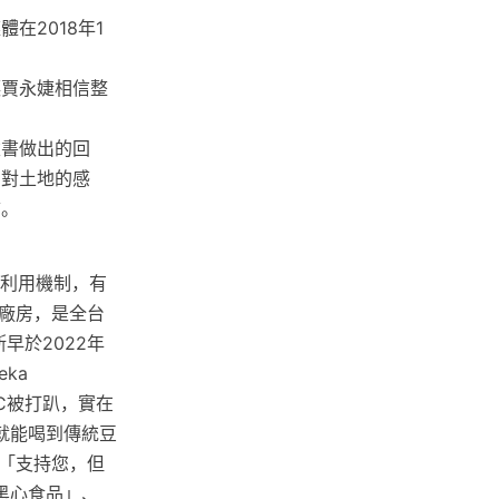
在2018年1
讓賈永婕相信整
臉書做出的回
們對土地的感
言。
再利用機制，有
廠房，是全台
早於2022年
ka
日C被打趴，實在
就能喝到傳統豆
「支持您，但
黑心食品」、