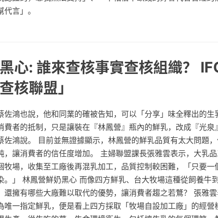
幫代言」。
黑心: 誰來查核事實查核組織？ IF
查核聯盟」
蔡佐鴻也說，他和同業的確被告知，可以「分享」味全釋出的生
消費者的抵制，只是讓裝在『林鳳營』瓶內的鮮乳，改成『光泉
蔡佐鴻說。 目前並無證據顯示，林鳳營的鮮乳品質有太大問題，
純，讓消費者的信任度增加。 主婦聯盟課長張雅雲表示，大乳品
個牧場，收集至工廠後再混乳加工，品質控制較困難，「只要一
染。」 林鳳營鮮奶黑心 而像四方鮮乳、台大牧場這種從飼養牛
，還擁有哪些大廠難以取代的優勢，讓消費者趨之若鶩？ 張雅雲
為唯一指定鮮乳，便是看上四方採取「牧場自設加工廠」的經營模