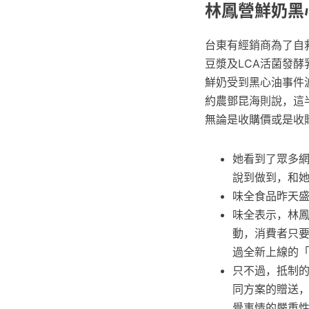
林鳳營鮮奶黑心
台東有經銷商為了自
豆漿及LCA活菌發酵
鮮奶受到黑心油事件
約農鄧昆海則說，這
無論是收購價或是收
她看到了眾多
說到做到，和
味全食品昨天
味全表示，林
動，消費者只要
過全新上線的
只不過，抵制
同方案的贈送
覺事情的嚴重