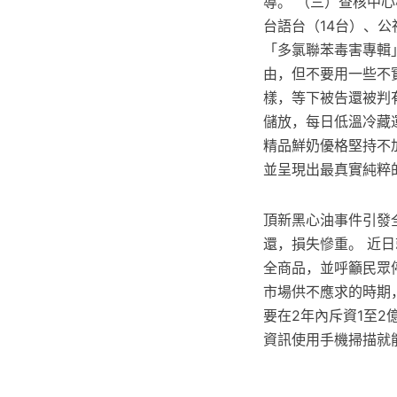
導。 （三）查核中心
台語台（14台）、公
「多氯聯苯毒害專輯
由，但不要用一些不
樣，等下被告還被判
儲放，每日低溫冷藏
精品鮮奶優格堅持不
並呈現出最真實純粹
頂新黑心油事件引發
還，損失慘重。 近
全商品，並呼籲民眾
市場供不應求的時期
要在2年內斥資1至
資訊使用手機掃描就