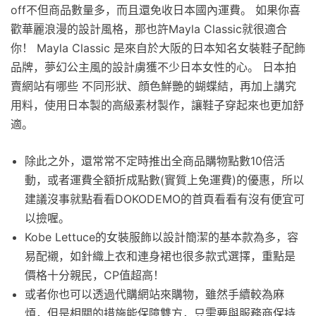
off不但商品數量多，而且還免收日本國內運費。 如果你喜
歡華麗浪漫的設計風格，那也許Mayla Classic就很適合
你！ Mayla Classic 是來自於大阪的日本知名女裝鞋子配飾
品牌，夢幻公主風的設計虜獲不少日本女性的心。 日本拍
賣網站有哪些 不同形狀、顔色鮮艷的蝴蝶結，再加上講究
用料，使用日本製的高級素材製作，讓鞋子穿起來也更加舒
適。
除此之外，還常常不定時推出全商品購物點數10倍活
動，或者運費全額折成點數(實質上免運費)的優惠，所以
建議沒事就點看看DOKODEMO的首頁看看有沒有便宜可
以撿喔。
Kobe Lettuce的女裝服飾以設計簡潔的基本款為多，容
易配襯，如針織上衣和連身裙也很多款式選擇，重點是
價格十分親民，CP值超高！
或者你也可以透過代購網站來購物，雖然手續較為麻
煩，但是相關的措施能保障雙方，只需要與服務商保持