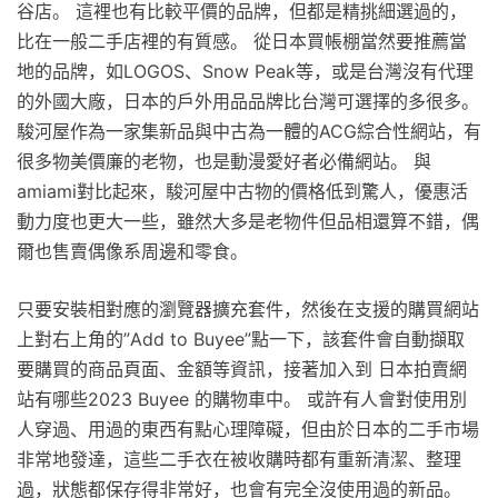
谷店。 這裡也有比較平價的品牌，但都是精挑細選過的，
比在一般二手店裡的有質感。 從日本買帳棚當然要推薦當
地的品牌，如LOGOS、Snow Peak等，或是台灣沒有代理
的外國大廠，日本的戶外用品品牌比台灣可選擇的多很多。
駿河屋作為一家集新品與中古為一體的ACG綜合性網站，有
很多物美價廉的老物，也是動漫愛好者必備網站。 與
amiami對比起來，駿河屋中古物的價格低到驚人，優惠活
動力度也更大一些，雖然大多是老物件但品相還算不錯，偶
爾也售賣偶像系周邊和零食。
只要安裝相對應的瀏覽器擴充套件，然後在支援的購買網站
上對右上角的”Add to Buyee”點一下，該套件會自動擷取
要購買的商品頁面、金額等資訊，接著加入到 日本拍賣網
站有哪些2023 Buyee 的購物車中。 或許有人會對使用別
人穿過、用過的東西有點心理障礙，但由於日本的二手市場
非常地發達，這些二手衣在被收購時都有重新清潔、整理
過，狀態都保存得非常好，也會有完全沒使用過的新品。