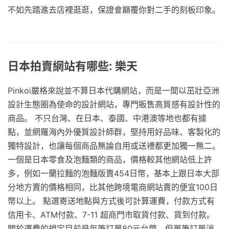
不如先踏進去店裡逛逛，保證會巔覆你對二手的刻板印象。
日本拍賣網站有哪些: 樂天
Pinkoi嚴格來說並不算日本代購網站，而是一間以茁壯亞洲
設計生態圈為使命的設計網站，專門販售高質感有設計性的
商品。 不只台灣、在日本、泰國、中港澳等地也都有據
點，並網羅海內外優質設計師群，堅持用好品味、客製化的
獨特設計，也讓每個商品無論自用或送禮都更加獨一無二。
一個是日本零食及泡麵類的商品，價格較其他網站低上許
多，例如一蘭拉麵的泡麵版賣454日幣，基本上跟日本大部
分地方賣的價格相同，比其他跨境電商網站賣的便宜100日
幣以上。 點選寄送地點與方式後可計算運費，付款方式有
信用卡、ATM付款、7-11 超商門市取貨付款、貨到付款。
關於運費的規定目前是每筆訂單80元台幣，但單筆訂單消