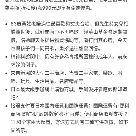
費金額(折扣後)滿990元即享有免運優惠。
83歲黃姓老婦過往最喜歡與丈夫合唱，但先生與女兒相
繼離世後，就封閉內心不再唱歌，經華山基金會定期關
懷，陪她聊天並提供物資協助等，漸打開其心房，今天
也與孩子們一同高歌，重拾過往甜蜜回憶。
精神科診間中，仍有許多為毒親所困擾的成年人，前來
求診的例子。
來自新瀉的大型二手商店，售賣二手家電、樂器、服
飾、玩具、生活用品、名牌精品等。
日本最大級手辦網上購物商城，手辦愛好者應該都知道
吧？
接著支付要日本國內運費和國際運費；國際運費有”便利
商店取貨”和”寄到指定地址”兩種；便利商店取貨支援 7-
11 和全家兩大超商，寄送方式則有三種可供選擇，如下
圖所示。