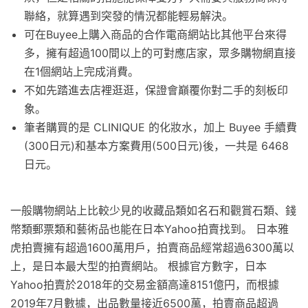
聯絡，就算遇到突發的情況都能輕易解決。
可在Buyee上購入商品的合作電商網站比其他平台來得
多，擁有超過100間以上的可對應店家，眾多購物網直接
在1個網站上完成消費。
不如先踏進去店裡逛逛，保證會巔覆你對二手的刻板印
象。
筆者購買的是 CLINIQUE 的化妝水，加上 Buyee 手續費
(300日元)和基本方案費用(500日元)後，一共是 6468
日元。
一般購物網站上比較少見的收藏品類如名石和觀賞石類、錢
幣類郵票類和藝術品也能在日本Yahoo拍賣找到。 日本雅
虎拍賣擁有超過1600萬用戶，拍賣商品經常超過6300萬以
上，是日本最大型的拍賣網站。 根據官方數字，日本
Yahoo拍賣於2018年的交易金額高達8151億円，而根據
2019年7月數據，出品數量接近6500萬，拍賣商品超過