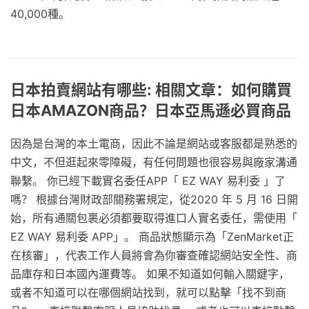
40,000種。
日本拍賣網站有哪些: 相關文章：如何購買
日本AMAZON商品？日本亞馬遜必買商品
因為是台灣的本土電商，因此不論是網站或客服都是熟悉的
中文，不但逛起來零障礙，有任何問題也很容易與廠家溝通
聯繫。 你已經下載實名委任APP「 EZ WAY 易利委 」了
嗎？ 根據台灣財政部關務署規定，從2020 年 5 月 16 日開
始，所有通關包裹必須都要取得進口人實名委任，需使用「
EZ WAY 易利委 APP」。 商品狀態顯示為「ZenMarket正
在核審」，代表工作人員將會為你審查確認網站安全性、商
品庫存和日本國內運費等。 如果不知道如何輸入關鍵字，
或者不知道可以在哪個網站找到，就可以點擊「找不到商