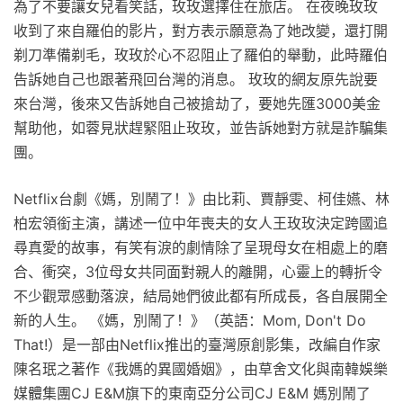
為了不要讓女兒看笑話，玫玫選擇住在旅店。 在夜晚玫玫
收到了來自羅伯的影片，對方表示願意為了她改變，還打開
剃刀準備剃毛，玫玫於心不忍阻止了羅伯的舉動，此時羅伯
告訴她自己也跟著飛回台灣的消息。 玫玫的網友原先說要
來台灣，後來又告訴她自己被搶劫了，要她先匯3000美金
幫助他，如蓉見狀趕緊阻止玫玫，並告訴她對方就是詐騙集
團。
Netflix台劇《媽，別鬧了！》由比莉、賈靜雯、柯佳嬿、林
柏宏領銜主演，講述一位中年喪夫的女人王玫玫決定跨國追
尋真愛的故事，有笑有淚的劇情除了呈現母女在相處上的磨
合、衝突，3位母女共同面對親人的離開，心靈上的轉折令
不少觀眾感動落淚，結局她們彼此都有所成長，各自展開全
新的人生。 《媽，別鬧了！》（英語：Mom, Don't Do
That!）是一部由Netflix推出的臺灣原創影集，改編自作家
陳名珉之著作《我媽的異國婚姻》，由草舍文化與南韓娛樂
媒體集團CJ E&M旗下的東南亞分公司CJ E&M 媽別鬧了