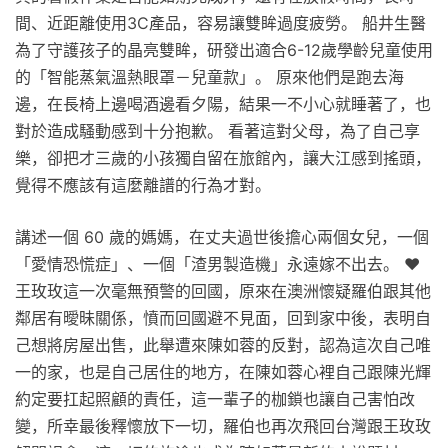
間、近距離使用3C產品，容易讓雙眸過度疲勞。 船井生醫
為了守護孩子的晶亮雙眸，研發出適合6-12歲學齡兒童使用
的「智能蒸氣溫熱眼罩－兒童款」。 原來他們是跑去海
邊，在長椅上邊喝酒邊看夕陽，結果一不小心就睡著了，也
對於造成騷動感到十分抱歉。 看著這對父母，為了自己享
樂，卻把才三歲的小孩獨自留在旅館內，讓大江感到搖頭，
覺得不應該有這麼離譜的行為才對。
講述一個 60 歲的媽媽，在丈夫過世後擔心兩個女兒，一個
「愛情恐慌症」、一個「渣男製造機」永遠嫁不出去。 ❤︎
王玫玫這一次毫無預警的回國，原來在澳洲懷疑羅伯跟其他
鄰居有曖昧關係，憤而回國避不見面，回到家中後，表明自
己想將房屋出售，此舉遭來陳如蓉的反對，認為這次自己唯
一的家，也是自己居住的地方，在陳如蓉心裡自己跟陳光輝
約定要扛起照顧的責任，這一輩子的枷鎖也讓自己害怕改
變，所幸最後釋懷放下一切，羅伯也再次飛回台灣跟王玫玫