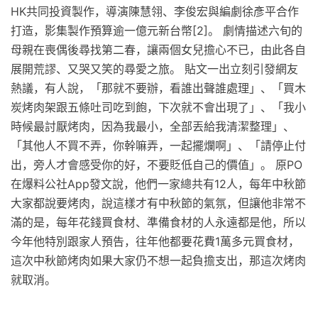
HK共同投資製作，導演陳慧翎、李俊宏與編劇徐彥平合作
打造，影集製作預算逾一億元新台幣[2]。 劇情描述六旬的
母親在喪偶後尋找第二春，讓兩個女兒擔心不已，由此各自
展開荒謬、又哭又笑的尋愛之旅。 貼文一出立刻引發網友
熱議，有人說，「那就不要辦，看誰出聲誰處理」、「買木
炭烤肉架跟五條吐司吃到飽，下次就不會出現了」、「我小
時候最討厭烤肉，因為我最小，全部丟給我清潔整理」、
「其他人不買不弄，你幹嘛弄，一起擺爛啊」、「請停止付
出，旁人才會感受你的好，不要貶低自己的價值」。 原PO
在爆料公社App發文說，他們一家總共有12人，每年中秋節
大家都說要烤肉，說這樣才有中秋節的氣氛，但讓他非常不
滿的是，每年花錢買食材、準備食材的人永遠都是他，所以
今年他特別跟家人預告，往年他都要花費1萬多元買食材，
這次中秋節烤肉如果大家仍不想一起負擔支出，那這次烤肉
就取消。