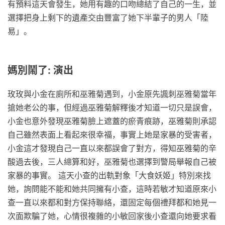
有預料這天會發生，她用有趣的口吻總結了自己的一生，並
選擇把身上剩下的遺產交由豐富了她下半輩子的男人「陸
易」。
媽別鬧了: 演出
玫玫與小金在廁所和巫雅菊遇到，小金原先諷刺巫雅菊當年
搶她老公的事，但經過巫雅菊解釋後才知道一切只是誤會，
小金也意外發現巫雅菊臉上遮蓋的瘀青痕跡，巫雅菊則承認
自己雖然表面上看起來很幸福，事實上她是家暴的受害者，
小金這才發現自己一直以來都誤會了對方，得知巫雅菊的辛
酸過去後，三人總算和好，巫雅菊也選擇到警局舉報自己被
家暴的事實。 這天小查的出軌對象「大食妖姬」特別來找
她，詢問能不能和她共同擁有小查，這時若敏才知道原來小
查一直以來都和對方保持聯絡，還固定每個禮拜都和她見一
次面欺騙了她，心情很複雜的小敏回家後小查還向她要求看