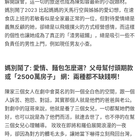
解開誤會，這一切的旅途也成為陳如蓉最新的小說題材。
媽別鬧了2023 比起媽媽的天馬行空與姊姊的愛幻想，在速
食店上班的若敏看似是全家最正常的一位，但對待愛情總是
義無反顧的她，卻總是以飛蛾撲火的方式經營感情，而這樣
的個性也讓她成為了真正的「渣男磁鐵」，總是吸引一些不
負責任的男性上門，例如現任男友小查。
媽別鬧了: 愛情、麵包怎麼選？父母幫付頭期款
或「2500萬房子」 網：兩種都不缺錢啊！
陳家三個女人在劇中會莫名的到一個全白色的空間，跟一個
人訴苦、抱怨、對話，其實那個人就是他們的爸爸與老公。
對劇中的冦哥來說，他就是養了三個女兒，一切都幫她們做
好，也可以說是為了他們而活，就連去世了，也不停的在幫
三個女兒心理輔導。 玫玫在即將和羅伯展開浪漫的一夜
時，卻因為對方的體毛太多，讓她當下嚇得立刻飛回台灣，