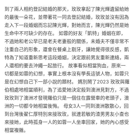
到了兩人相約登記結婚的那天，玫玫拿起了陳光輝遺留給她
的最後一朵花，並帶著花一同去登記結婚，玫玫並沒有因為
走入下一段婚姻而忘記陳光輝，對她而言，陳光輝仍然是她
生命中不可缺少的存在。 如蓉的好友「凱特」婚姻在即，
不過她和老公早已是老夫老妻般的關係，未婚夫不僅非常不
注重自己的形象，還會在餐桌上剔牙，讓她覺得很反感，凱
特為了知道重新思考這段婚姻，決定跟前男友重新連絡，兩
人還相約要去沖繩一起旅行。 故事看似相當狗血，原來一
切都是如蓉的幻想，事實上根本沒有學長這號人物，如蓉只
是在幻想自己下一部小說的題材。 媽別鬧了2023 玫玫與羅
伯相處地相當順利，為了追愛她決定殺到澳洲見對方，不過
玫玫到了澳洲才發現羅伯只是一個住在露營車的老頭子，澳
洲的一切都令她相當後悔。 母女3人一同到澳洲散散心，回
到台灣後翟仁厚特別來接玫玫，就連若敏的渣男男友小查也
來接她，此時孤身一人的如蓉一人坐車回家，她的內心感受
相當複雜。