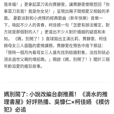
我幸福！」更拿起菜刀丟向賈靜雯，讓賈靜雯傻眼怒回「你
拿菜刀丟我？我是你女兒！」呈現出親子間相愛又相殺的矛
盾。 憂歡派對和小虎隊的經典歌曲〈新年快樂〉音樂一
下，喚起不少人的青春，柯佳嬿一句「怎麼有辦法確定，對
方就是那個對的人？」更道出不少人對於婚姻的疑惑和未
知。 《媽，別鬧了！》直球拋出主演比莉、賈靜雯、柯佳
嬿母女三人面臨的愛情課題，賈靜雯在預告中烙下狠話：
「限時一個月內看母女三人誰先找到結婚對象，沒找到就必
須去過世父親的墳前跪。」開啟《媽，別鬧了！》關於三個
年齡追愛的瘋狂故事。
媽別鬧了: 小說改編台劇推薦！《滴水的推
理書屋》好評熱播、吳慷仁×柯佳嬿 《模仿
犯》必追