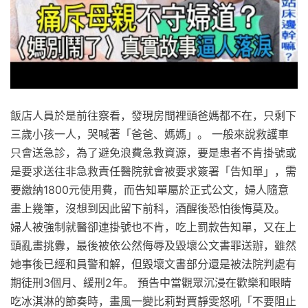
飯店人員於是前往察看，發現房間裡頭爸媽都不在，只剩下
三歲小孩一人，哭喊著「爸爸、媽媽」。 一般來說救護車
只會送急診，為了避免浪費急救資源，要是患者不肯掛號或
是要求送往非急救責任醫院就會被要求簽署「告知單」，需
要繳納1800元使用費，而告知單屬於正式公文，婦人隨意
畫上幾筆，沒想到因此留下前科，酒醒後恐怕後悔莫及。
婦人被強制就醫卻連掛號也不肯，吃上罰款告知單，又在上
頭亂畫挑釁，最後被依公然侮辱及毀壞公文書罪送辦，雖然
她事後已經和員警和解，但毀壞文書部分還是被法院判處有
期徒刑3個月、緩刑2年。 預告中當觀眾沉浸在歡樂和眼睛
吃冰淇淋的節奏時，畫風一變比莉對賈靜雯怒吼「不要阻止