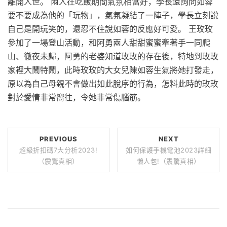
離開人世。 兩人在吃飯期間氣氛相當好，學長還詢問如蓉
要不要成為他的「玩物」，氣氛凝結了一陣子，學長立刻說
自己是開玩笑的，還忍不住說如蓉的反應好可愛。 王玫玫
參加了一場登山活動，和阿勇兩人甜甜蜜蜜牽著手一同爬
山、徹夜未歸，阿勇的老婆知道玫玫的存在後，特地到玫玫
家裡大鬧特鬧，此時玫玫的大女兒陳如蓉生氣將她打發走，
原以為自己母親不會做出如此脫序的行為，怎料此時的玫玫
對於愛情非常嚮往，令她非常傷腦筋。
PREVIOUS
NEXT
超級折扣碼7大分析2023!
如何保護手機電池2023詳細
（震驚真相）
懶人包!（震驚真相）