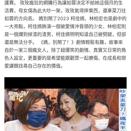
護費。 玫玫瘋狂的網購行為讓如蓉決定不給她這個月的生
活費，母女倆為此大吵一架，玫玫氣得摔東西，還拿菜刀往
如蓉的方向丟。 媽別鬧了2023 柯佳嬿、林柏宏也是劇中的
一大亮點，柯佳嬿飾演一個被愛情沖昏頭的少女、林柏宏則
是一個爛到掉渣的渣男，柯佳嬿明明知道自己被劈腿，但卻
還是無法分手。 《媽，別鬧了！》劇情輕鬆有趣，故事來
自於一家三個瘋女人，除了超爆笑的劇情、真實又日常的角
色人設定，更重要的是希望能跟觀眾一起療傷、在成長和戀
愛課題找尋自己存在的價值。