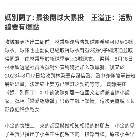
媽別鬧了: 最後開球大暴投 王溢正：活動
總要有爆點
攻城獅更指出二周前，林秉聖還曾告知球團希望可以穿3號
球衣，球隊也主動向已經取得球衣背號3號的子綱溝通並取
得同意，由林秉聖於新球季穿上3號球衣。 渠料，8月16日
林秉聖透過社群帳號對外宣稱婉拒加入攻城獅；後又於
2023年8月17日始收到林秉聖存證信函，函中亦僅簡單告知
幾經思量，決定終止雙方已簽訂之契約等等。 賈靜雯在
《媽，別鬧了！》中飾演陳如蓉一位國文老師兼言情小說
家，號稱「戀愛絕緣體」只敢在紙上談情，這次更擺脫玉女
形象詮釋魚乾女！
小金的喪禮上，來的都是與她相知相惜的好朋友，小金的兒
子金寶貝播出了小金在生前留下的一段錄音檔，原來小金早