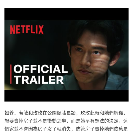
如蓉、若敏和玫玫在公園促膝長談，玫玫此時和她們解釋，
想要賣掉房子並不是衝動之舉，而是她早有想法的決定，這
個家並不會因為房子沒了就消失，儘管房子賣掉她們依舊是