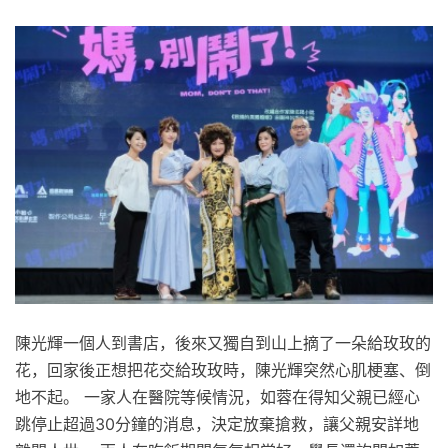
陳光輝一個人到書店，後來又獨自到山上摘了一朵給玫玫的
花，回家後正想把花交給玫玫時，陳光輝突然心肌梗塞、倒
地不起。 一家人在醫院等候情況，如蓉在得知父親已經心
跳停止超過30分鐘的消息，決定放棄搶救，讓父親安詳地