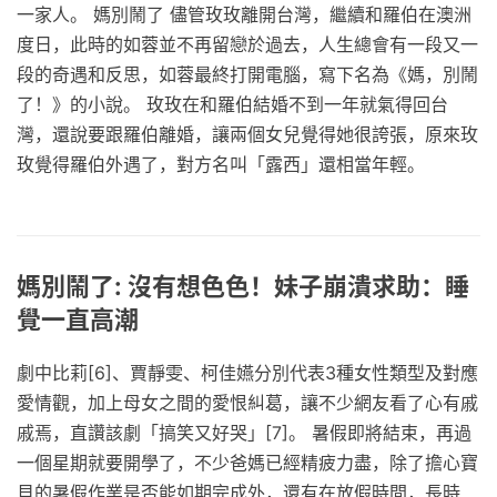
一家人。 媽別鬧了 儘管玫玫離開台灣，繼續和羅伯在澳洲
度日，此時的如蓉並不再留戀於過去，人生總會有一段又一
段的奇遇和反思，如蓉最終打開電腦，寫下名為《媽，別鬧
了！》的小說。 玫玫在和羅伯結婚不到一年就氣得回台
灣，還說要跟羅伯離婚，讓兩個女兒覺得她很誇張，原來玫
玫覺得羅伯外遇了，對方名叫「露西」還相當年輕。
媽別鬧了: 沒有想色色！妹子崩潰求助：睡
覺一直高潮
劇中比莉[6]、賈靜雯、柯佳嬿分別代表3種女性類型及對應
愛情觀，加上母女之間的愛恨糾葛，讓不少網友看了心有戚
戚焉，直讚該劇「搞笑又好哭」[7]。 暑假即將結束，再過
一個星期就要開學了，不少爸媽已經精疲力盡，除了擔心寶
貝的暑假作業是否能如期完成外，還有在放假時間，長時