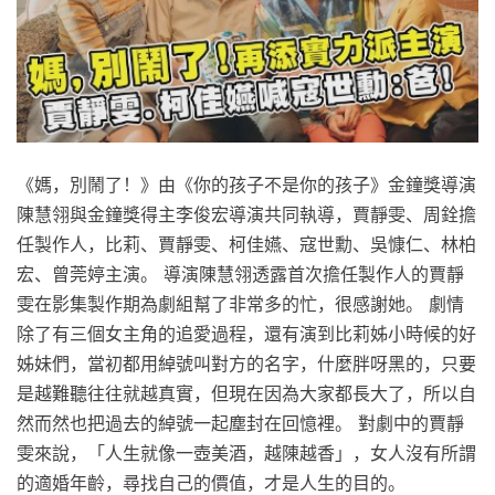
《媽，別鬧了！》由《你的孩子不是你的孩子》金鐘獎導演
陳慧翎與金鐘獎得主李俊宏導演共同執導，賈靜雯、周銓擔
任製作人，比莉、賈靜雯、柯佳嬿、寇世勳、吳慷仁、林柏
宏、曾莞婷主演。 導演陳慧翎透露首次擔任製作人的賈靜
雯在影集製作期為劇組幫了非常多的忙，很感謝她。 劇情
除了有三個女主角的追愛過程，還有演到比莉姊小時候的好
姊妹們，當初都用綽號叫對方的名字，什麼胖呀黑的，只要
是越難聽往往就越真實，但現在因為大家都長大了，所以自
然而然也把過去的綽號一起塵封在回憶裡。 對劇中的賈靜
雯來說，「人生就像一壺美酒，越陳越香」，女人沒有所謂
的適婚年齡，尋找自己的價值，才是人生的目的。