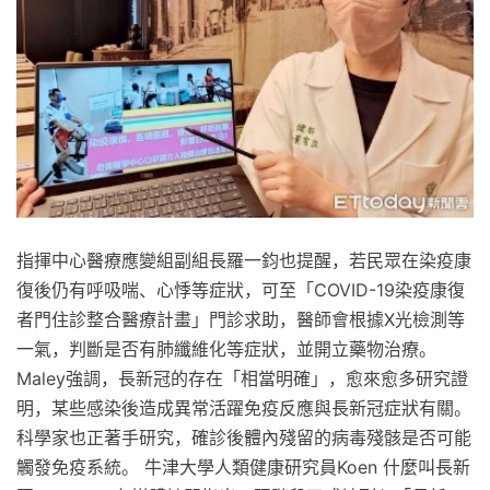
指揮中心醫療應變組副組長羅一鈞也提醒，若民眾在染疫康
復後仍有呼吸喘、心悸等症狀，可至「COVID-19染疫康復
者門住診整合醫療計畫」門診求助，醫師會根據X光檢測等
一氣，判斷是否有肺纖維化等症狀，並開立藥物治療。
Maley強調，長新冠的存在「相當明確」，愈來愈多研究證
明，某些感染後造成異常活躍免疫反應與長新冠症狀有關。
科學家也正著手研究，確診後體內殘留的病毒殘骸是否可能
觸發免疫系統。 牛津大學人類健康研究員Koen 什麼叫長新