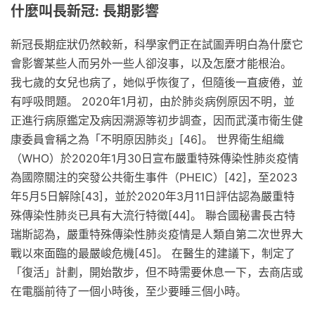
什麼叫長新冠: 長期影響
新冠長期症狀仍然較新，科學家們正在試圖弄明白為什麼它
會影響某些人而另外一些人卻沒事，以及怎麼才能根治。
我七歲的女兒也病了，她似乎恢復了，但隨後一直疲倦，並
有呼吸問題。 2020年1月初，由於肺炎病例原因不明，並
正進行病原鑑定及病因溯源等初步調查，因而武漢市衛生健
康委員會稱之為「不明原因肺炎」[46]。 世界衛生組織
（WHO）於2020年1月30日宣布嚴重特殊傳染性肺炎疫情
為國際關注的突發公共衛生事件（PHEIC）[42]，至2023
年5月5日解除[43]，並於2020年3月11日評估認為嚴重特
殊傳染性肺炎已具有大流行特徵[44]。 聯合國秘書長古特
瑞斯認為，嚴重特殊傳染性肺炎疫情是人類自第二次世界大
戰以來面臨的最嚴峻危機[45]。 在醫生的建議下，制定了
「復活」計劃，開始散步，但不時需要休息一下，去商店或
在電腦前待了一個小時後，至少要睡三個小時。