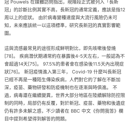
冠 Pouwels 在媒體訪問指出，現階段正式被列入「長新
冠」的診斷比例其實不高，長新冠的通常定義，應該是指12
周以上的症狀。 由於病毒變種速度與大流行風險仍未可
知，未來應該統一以這項標準，研究長新冠的真實影響範
圍。
這與流感最常見的途徑形成鮮明對比，即先咳嗽後發燒
[78]。 疾病潛伏期通常約在暴露後4-5天左右，一般認為不
會超過14天[75]。 97.5%的患者會在感染後11.5天內出現症
狀[76]。 新冠疫情進入第三年， Covid-19 什麼叫長新冠
已經不再是一種陌生傳染疾病，人們對它的了解在不斷加
深，疫苗、藥物研發和防疫機制也在逐漸與時俱進。 不
過，病毒還在繼續變異，世界大部分地區在陸續解除防控限
制的同時，局部仍有反覆，對於新冠、疫苗、藥物和後遺症
仍有許多未解之惑，不少讀者在 BBC 中文《你問我答》欄
目中提到希望得到解答的問題。