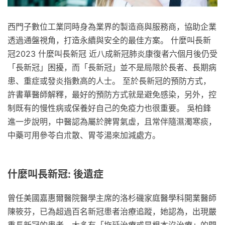
西門子數位工業同時身為業界的製造商與服務商，協助企業
透過通盤視角，打造永續與安全的最佳方案。 什麼叫長新
冠2023 什麼叫長新冠 近八成新冠肺炎康復者六個月後仍受
「長新冠」困擾，而「長新冠」並不是局限於長者、長期病
患、重症或發炎指數高的人士。 至於長新冠的預防方式，
許書華醫師解釋，最好的預防方式就是避免感染，另外，控
制既有的慢性病或保養好自己的免疫力也很重要。 吳柏鋒
進一步說明，中醫認為屬於脾胃氣虛，且常伴隨濕濁寒痰，
中藥可用參苓白朮散、胃苓湯來加減處方。
什麼叫長新冠: 後遺症
曾任美國嘉惠爾醫院醫學主席的洛杉磯家庭醫學科開業醫師
陳筱芬，已為超過百名新冠患者治療追蹤，她認為，出現嚴
重長新冠的患者，大多有「拖延治療或是根本沒治療」的問