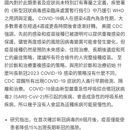
國內對於此類患者及症狀尚未特別訂有專屬之定義，疾管署
的《新型冠狀病毒感染臨床處置暫行指引》中乃援引 WHO
之用詞與定義。 COVID-19病人在感染4週內為急性期，大
多數患者在經過4週或更長時間後會逐漸好轉。 美國 CDC
強調，先前的感染和疫苗接種已被證明可以提供重複感染的
保護，儘管再度感染的風險因病毒變異可能會發生變化，但
疫苗接種仍然是預防未來感染、住院治療、長期後遺症和死
亡的最佳策略，建議所有符合條件的人完整接種疫苗。 至
於診斷和治療重複感染的策略，與用於診斷和治療初始 什
麼叫長新冠2023 COVID-19 感染的策略沒有什麼不同，
CDC 提醒所有出現COVID-19 症狀的人進行早期檢測、隔
離和治療。 COVID-19是由新型嚴重急性呼吸綜合徵冠狀病
毒2 (SARS-CoV-2)所引起的疾病，會造成急性的呼吸系統
疾病，所以幾乎沒有人會認為這種疾病可能是慢性的。
研究指出，在首次確診新冠病毒的6個月後，疫苗僅能使
患者降低15%出現長期新冠的風險。