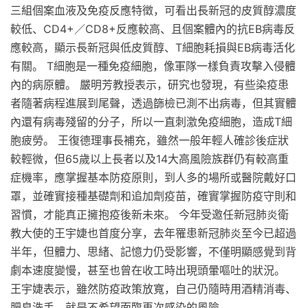
三組個案血液及免疫反應特徵，可看出長新冠的皮質醇濃度
較低、CD4+／CD8+反應較高、且個案體內的抗EB病毒反
應較高，顯示長新冠與低皮質醇、T細胞耗損與EB病毒活化
有關。 T細胞是一種免疫細胞，像軍隊一樣負責攻擊入侵體
內的病原體。 嚴明芳教授表示，研究也發現，有些染疫患
者隨著病程進展到尾聲，透過篩檢已測不出病毒，但其實體
內還有病毒殘留的分子，所以一直刺激免疫細胞，造成T細
胞疲勞。 王復德理事長補充，雖然一般年輕人確診後症狀
較輕微，但65歲以上長者以及14大高風險族群仍有較高重
症機率，應掌握基本防疫原則，到人多的場所或醫院戴好口
罩，並確實接種基礎劑和追加劑疫苗，確實掌握防疫守則和
習慣，才能真正擁抱疫後新未來。 今年受邀任新冠肺炎衛
教大使的王宇婕也首度分享，去年罹患新冠肺炎至今已超過
半年，但體力、思緒、記憶力仍受影響，不僅明顯感覺到背
劇本速度變慢，甚至也曾在收工時出現頭暈嘔吐的狀況。
王宇婕表示，雖然防疫政策放寬，自己仍隨時用酒精消毒、
肥皂洗手，就是不希望面臨再次感染的風險。