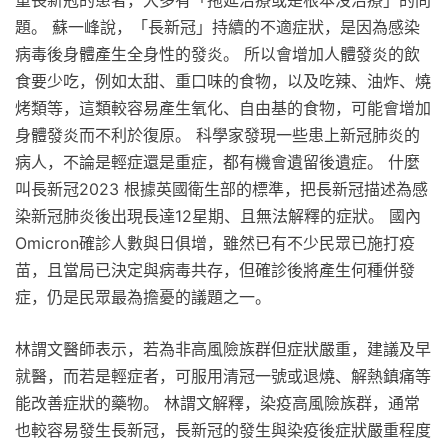
題。 蘇一峰說，「長新冠」持續的不適症狀，是因為感染
病毒後身體產生全身性的發炎。 所以會增加人體發炎的飲
食要少吃，例如太甜、重口味的食物，以及吃辣、油炸、燒
烤類等，這類較容易產生氧化、自由基的食物，可能會增加
身體發炎而不利於復原。 科學家發現一些患上新冠肺炎的
病人，不論是輕症還是重症，都有機會遺留後遺症。 什麼
叫長新冠2023 根據英國衛生部的標準，把長新冠描述為感
染新冠肺炎後出現長達12星期、且無法解釋的症狀。 國內
Omicron確診人數與日俱增，雖然已有不少民眾已施打疫
苗，且當局已決定與病毒共存，但確診後將產生何種併發
症，仍是民眾最為擔憂的議題之一。
林謂文醫師表示，若為非高風險族群但症狀嚴重，建議及早
就醫，而若是輕症者，可服用清冠一號或退燒、解熱鎮痛等
能改善症狀的藥物。 林謂文解釋，染疫高風險族群，通常
也較容易發生長新冠，長新冠的發生與染疫後症狀嚴重程度