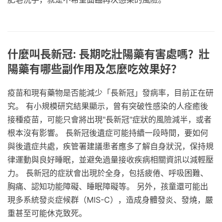
什麼叫長新冠: 長期吃壯陽藥有害處嗎？壯
陽藥有哪些副作用及怎麼吃效果好？
疫苗和現有藥物是否能減少「長新冠」發病率，目前正在研
究。 有小規模研究結果顯示，曾有突破性感染的人痊癒後
接種疫苗，可能只會將出現"長新冠"症狀的風險減半，或者
根本沒有影響。 長新冠後遺症可能持續一段時間，要如何
與後遺症共處，疾管署建議患者應多了解自身狀況，保持規
律運動與良好睡眠，並避免過量接收疾病相關資訊以減輕壓
力。 長新冠的症狀會出現於全身，包括疲倦、呼吸困難、
胸痛、認知功能障礙、睡眠障礙等。 另外，孩童還可能出
現多系統發炎症候群（MIS-C），造成身體發炎、發燒，嚴
重甚至可能休克致死。