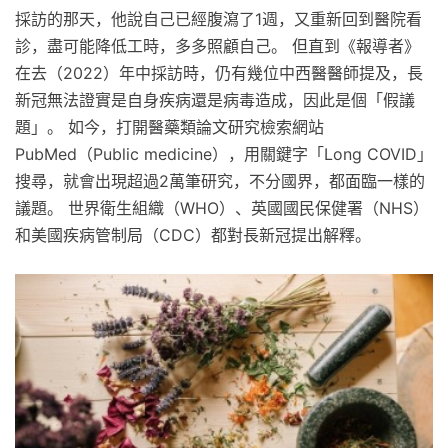
採訪的那天，他說自己已經腹瀉了1週，又重新回到醫院看
診，盡可能降低工時，多多照顧自己。 但直到《報導者》
在去（2022）年中採訪時，仍有幾位中西醫醫師提及，長
新冠無法證實是自身疾病還是病毒造成，因此是個「假議
題」。 如今，打開醫藥類論文研究檢索網站
PubMed（Public medicine），用關鍵字「Long COVID」
搜尋，就會出現超過2萬筆研究，不分國界，都面臨一樣的
議題。 世界衛生組織（WHO）、英國國民保健署（NHS）
和美國疾病管制局（CDC）都對長新冠提出解釋。