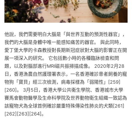
他說，我們需要明白大腦是「與世界互動的預測性器官」，
我們的大腦是身體中唯一能感知痛苦的器官。 與此同時，
愛丁堡大學的卡森教授對長期新冠症狀對大腦的影響正在開
展一項深入的研究。 它包括數小時的各種臨牀檢查和問
題，以及對腦部進行MRI磁共振掃描成像。 2020年2月28
日，香港漁農自然護理署表示，一名香港確診患者飼養的寵
物狗「寶貝」經三次檢測，病毒採樣為「弱陽性」[259]
[260]。 3月5日，香港大學公共衞生學院、香港城市大學
賽馬會動物醫學及生命科學院及世界動物衛生組織一致認為
該寵物犬為全球首例確診嚴重特殊傳染性肺炎的犬類[261]
[262][263][264]。