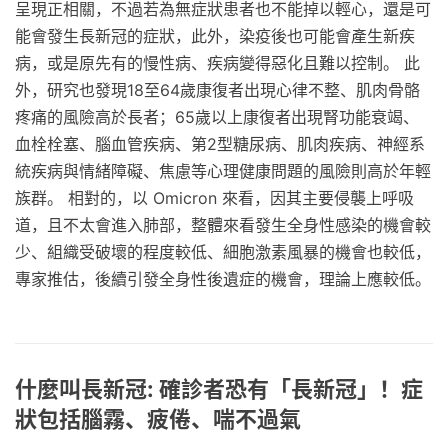
呈現正相關，不過若為無症狀患者也不能掉以輕心，還是可
能會發生長新冠的症狀，此外，染疫後也可能會產生新疾
病，或是原先有的慢性病、疾病變得惡化且難以控制。 此
外，研究也發現18至64歲康復者出現心律不整、肌肉骨骼
疼痛的風險高於長者；65歲以上康復者出現腎功能衰竭、
血栓栓塞、腦血管疾病、第2型糖尿病、肌肉疾病、神經系
統疾病與情緒障礙、焦慮等心理健康問題的風險則高於年輕
族群。 相對的，以 Omicron 來看，因其主要侵襲上呼吸
道，且不太會進入肺部，整體來看發生全身性感染的機會較
少、組織受破壞的程度較低、細胞激素風暴的機會也較低，
專家推估，後續引發全身性後遺症的機會，理論上應較低。
什麼叫長新冠: 確診者恐有「長新冠」！症
狀包括腦霧、疲倦、喘不過氣