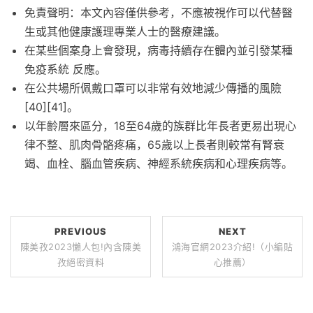
免責聲明：本文內容僅供參考，不應被視作可以代替醫
生或其他健康護理專業人士的醫療建議。
在某些個案身上會發現，病毒持續存在體內並引發某種
免疫系統 反應。
在公共場所佩戴口罩可以非常有效地減少傳播的風險
[40][41]。
以年齡層來區分，18至64歲的族群比年長者更易出現心
律不整、肌肉骨骼疼痛，65歲以上長者則較常有腎衰
竭、血栓、腦血管疾病、神經系統疾病和心理疾病等。
PREVIOUS
NEXT
陳美孜2023懶人包!內含陳美
鴻海官網2023介紹!（小編貼
孜絕密資料
心推薦）