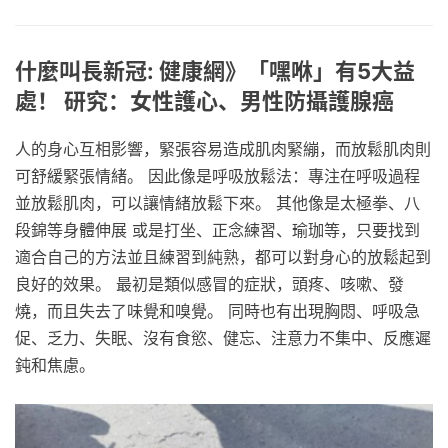
什麼叫長新冠: 健康網》「嘿咻」有5大益
處！ 研究：女性護心、男性防攝護腺癌
人的身心互相影響，緊張容易造成肌肉緊繃，而放鬆肌肉則
可舒緩緊張情緒。 因此像是呼吸放鬆法：專注在呼吸過程
並放鬆肌肉，可以讓情緒放鬆下來。 其他像是太極拳、八
段錦等身體伸展 或是打坐、正念練習、瑜珈等，只要找到
適合自己的方法並且練習到純熟，都可以對身心的放鬆起到
良好的效果。 最初是類似感冒的症狀，頭疼、咳嗽、發
燒，而且失去了味覺和嗅覺。 同時也有出現胸悶、呼吸急
促、乏力、失眠、沒有食慾、健忘、注意力不集中、反應遲
鈍和焦慮。