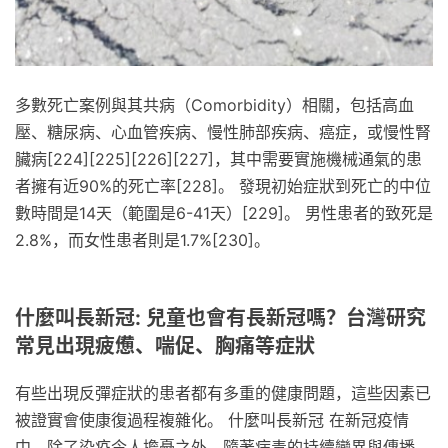
多數死亡案例與其共病（Comorbidity）相關，包括高血
壓、糖尿病、心血管疾病、慢性肺部疾病、癌症，或慢性腎
臟病[224][225][226][227]，其中需要實施機械通氣的患
者擁有近90%的死亡率[228]。 發現初始症狀到死亡的中位
數時間是14天（範圍是6-41天）[229]。 男性患者的致死是
2.8%，而女性患者則是1.7%[230]。
什麼叫長新冠: 兒童也會有長新冠嗎？台灣研究
常見出現疲憊、喘促、胸痛等症狀
有些出現反彈症狀的患者都有多重的健康問題，這些因素已
被證實會使康復過程複雜化。 什麼叫長新冠 在新冠疫情
中，除了染疫令人擔憂之外，隨著病毒的持續變異與傳播，