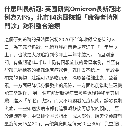
什麼叫長新冠: 英國研究Omicron長新冠比
例為7.1％，北市14家醫院設「康復者特別
門診」跨科整合治療
這個研究追蹤的是法國當初2020下半年收錄曾感染的人
口，為了完整追蹤，他們互聯網問卷調查追了『一年半以
上』，也就是大致追蹤到今年上半年才結案。 而且別忘
記，有些超過1年半以上仍有回報症狀的零星案例，甚至有
些都已經結案的確都還有症狀者，就刪去不統計。 至於要
補充的食物，建議可以多吃蔬果，攝取各種維生素、營養
素，一方面是降低身體發炎的風險，一方面也能幫助生理機
能正常運作。 另一個可能是新冠病毒被擊退後轉移至其組
織，進入「冬眠」狀態，而又不時觸發免疫反應，誘發長期
炎症，一些如疱疹病毒都有這種轉移後再感染的傾向。 至
於建議劑量，中醫師全聯會指出，成人部分，順天堂藥廠劑
量為每天15至20g、其他藥廠則是每天20至30g；兒童服用