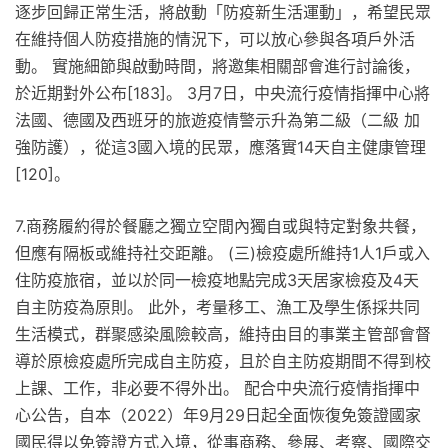
逐步回歸正常生活，將啟動「防疫新生活運動」，希望民眾
在維持個人防疫措施的情況下，可以放心參與各項戶外活
動。 實施細節與啟動時間，將邀集相關部會進行討論後，
於近期對外公布[183]。 3月7日，中央流行疫情指揮中心將
法國、德國及西班牙的旅遊疫情警示升為第二級（二級 加
強防護），從這3國入境的民眾，應落實14天自主健康管理
[120]。
7.商務履約得於餐廳之獨立空間內獨自或與特定對象共餐，
但應有隔板或維持社交距離。 (三)檢疫處所維持1人1戶或入
住防疫旅宿，並以於同一檢疫地點完成3天居家檢疫及4天
自主防疫為原則。 此外，考量移工、漁工及學生係採共同
生活模式，群聚感染風險較高，維持由目的事業主管部會督
導於原檢疫處所完成自主防疫，且於自主防疫期間不得到校
上課、工作，非必要不得外出。 配合中央流行疫情指揮中
心公告，自本（2022）年9月29日起全面恢復免簽證國家
國民得以免簽證方式入境，從事商務、參展、考察、國際交