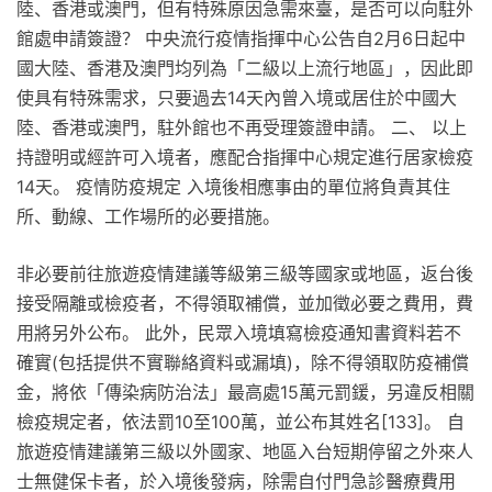
陸、香港或澳門，但有特殊原因急需來臺，是否可以向駐外
館處申請簽證？ 中央流行疫情指揮中心公告自2月6日起中
國大陸、香港及澳門均列為「二級以上流行地區」，因此即
使具有特殊需求，只要過去14天內曾入境或居住於中國大
陸、香港或澳門，駐外館也不再受理簽證申請。 二、 以上
持證明或經許可入境者，應配合指揮中心規定進行居家檢疫
14天。 疫情防疫規定 入境後相應事由的單位將負責其住
所、動線、工作場所的必要措施。
非必要前往旅遊疫情建議等級第三級等國家或地區，返台後
接受隔離或檢疫者，不得領取補償，並加徵必要之費用，費
用將另外公布。 此外，民眾入境填寫檢疫通知書資料若不
確實(包括提供不實聯絡資料或漏填)，除不得領取防疫補償
金，將依「傳染病防治法」最高處15萬元罰鍰，另違反相關
檢疫規定者，依法罰10至100萬，並公布其姓名[133]。 自
旅遊疫情建議第三級以外國家、地區入台短期停留之外來人
士無健保卡者，於入境後發病，除需自付門急診醫療費用