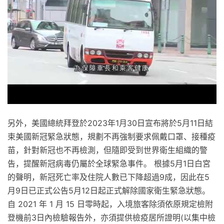
另外，美國總統拜登於2023年1月30日宣布將於5月11日結
束美國新冠緊急狀態，規劃不再強制要求佩戴口罩、接種疫
苗，針對新冠也不再檢測，但隨即受到世界衛生組織的警
告，提醒新冠病毒仍屬於全球緊急事件。 根據5月1日白宮
的聲明，新冠死亡率及住院人數已下降超過9成，因此在5
月9日已正式公告5月12日起正式解除國家衛生緊急狀態。
自 2021 年 1 月 15 日零時起，入境旅客除須依原規定檢附
登機前3日內檢驗報告外，亦須提供檢疫居所證明(以集中檢