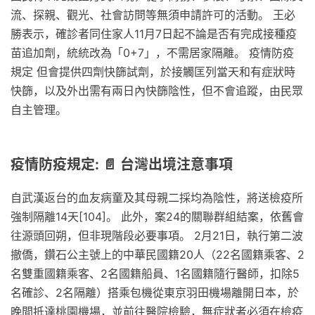
流、探親、觀光、社會訪問等無須申請許可的活動。 王必
勝表示，確診者同住家人11月7日起不論是否有完成接種疫
苗追加劑，統統改為「0+7」，不需居家隔離。 疫情防疫
規定 但會提供四劑快篩試劑，於接觸匡列當天和有症狀時
快篩，以及外出需有兩日內快篩陰性，但不會追蹤，由民眾
自主管理。
疫情防疫規定: 📄 台灣出境注意事項
自武漢返台的血友病童及其母親二採均為陰性，將送檢疫所
強制隔離14天[104]。 此外，案24的關聯群組結案，依舊會
往源頭回朔，但非現階段必要事項。 2月21日，執行第二波
撤僑，鑽石公主號上的中華民國籍20人（22名國籍乘客、2
名雙重國籍乘客、2名國籍船員、1名國籍隨行醫師，扣除5
名確診、2名隔離）搭乘包機從東京羽田機場離開日本，於
晚間抵達桃園機場，並前往醫院檢驗，無症狀者必須在檢疫