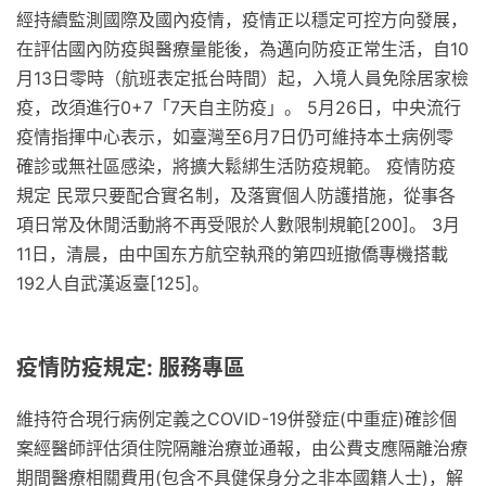
經持續監測國際及國內疫情，疫情正以穩定可控方向發展，
在評估國內防疫與醫療量能後，為邁向防疫正常生活，自10
月13日零時（航班表定抵台時間）起，入境人員免除居家檢
疫，改須進行0+7「7天自主防疫」。 5月26日，中央流行
疫情指揮中心表示，如臺灣至6月7日仍可維持本土病例零
確診或無社區感染，將擴大鬆綁生活防疫規範。 疫情防疫
規定 民眾只要配合實名制，及落實個人防護措施，從事各
項日常及休閒活動將不再受限於人數限制規範[200]。 3月
11日，清晨，由中国东方航空執飛的第四班撤僑專機搭載
192人自武漢返臺[125]。
疫情防疫規定: 服務專區
維持符合現行病例定義之COVID-19併發症(中重症)確診個
案經醫師評估須住院隔離治療並通報，由公費支應隔離治療
期間醫療相關費用(包含不具健保身分之非本國籍人士)，解