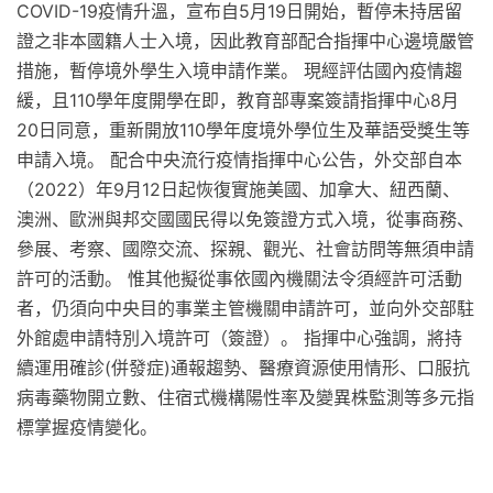
COVID-19疫情升溫，宣布自5月19日開始，暫停未持居留
證之非本國籍人士入境，因此教育部配合指揮中心邊境嚴管
措施，暫停境外學生入境申請作業。 現經評估國內疫情趨
緩，且110學年度開學在即，教育部專案簽請指揮中心8月
20日同意，重新開放110學年度境外學位生及華語受獎生等
申請入境。 配合中央流行疫情指揮中心公告，外交部自本
（2022）年9月12日起恢復實施美國、加拿大、紐西蘭、
澳洲、歐洲與邦交國國民得以免簽證方式入境，從事商務、
參展、考察、國際交流、探親、觀光、社會訪問等無須申請
許可的活動。 惟其他擬從事依國內機關法令須經許可活動
者，仍須向中央目的事業主管機關申請許可，並向外交部駐
外館處申請特別入境許可（簽證）。 指揮中心強調，將持
續運用確診(併發症)通報趨勢、醫療資源使用情形、口服抗
病毒藥物開立數、住宿式機構陽性率及變異株監測等多元指
標掌握疫情變化。