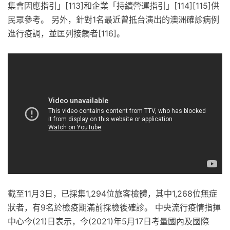
集會因應指引」[113]和企業「持續營運指引」[114][115]供
民眾參考。 另外，針對1名最近曾抵台演出的澳洲確診病例
進行疫調，並匡列接觸者[116]。
截至11月3日，已採集1,294位旅客檢體，其中1,268位無症
狀者，有9名於檢疫期滿前採檢後確診。 中央流行疫情指揮
中心今(21)日表示，今(2021)年5月17日考量國內及國際