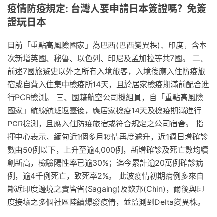
疫情防疫規定: 台灣人要申請日本簽證嗎？免簽
證玩日本
目前「重點高風險國家」為巴西(巴西變異株)、印度，含本
次新增英國、秘魯、以色列、印尼及孟加拉等共7國。 二、
前述7國旅遊史以外之所有入境旅客，入境後應入住防疫旅
宿或自費入住集中檢疫所14天，且於居家檢疫期滿前配合進
行PCR檢測。 三、國籍航空公司機組員，自「重點高風險
國家」航線航班返臺後，應居家檢疫14天及檢疫期滿進行
PCR檢測，且應入住防疫旅宿或符合規定之公司宿舍。 指
揮中心表示，緬甸近1個多月疫情再度遽升，近1週日增確診
數由50例以下，上升至逾4,000例，新增確診及死亡數均續
創新高，檢驗陽性率已逾30%；迄今累計逾20萬例確診病
例，逾4千例死亡，致死率2%。 此波疫情初期病例多來自
鄰近印度邊境之實皆省(Sagaing)及欽邦(Chin)，爾後與印
度接壤之多個社區陸續爆發疫情，並監測到Delta變異株。