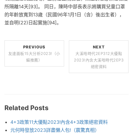
所隔離14天[93]。 同日，陳時中部長表示將購買兒童口罩
的年齡放寬到13歲（民國96年1月1日（含）後出生者），
並自明(22)日起實施[94]。
PREVIOUS
NEXT
友達面板15大分析2023!（小
大溪哈時代2EP312大優點
編推薦）
2023!內含大溪哈時代2EP3
絕密資料
Related Posts
4+3政策11大優點2023!內含4+3政策絕密資料
元何時發放2023詳盡懶人包!（震驚真相）