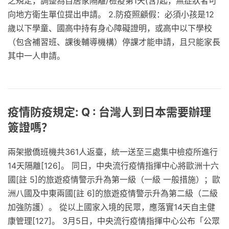
之規定，調整為自居家隔離/檢疫第1天(含)起，無症狀者可
向地方衛生單位提出申請。 2.防疫照顧假：必須小孩是12
歲以下學童、國高中持有身心障礙證明，或高中以下學校
（包含補習班、課後輔導機構）停課才能申請，且只能家長
其中一人申請。
疫情防疫規定: Q : 台灣人到日本需要辦理
簽證嗎？
兩架撤僑班機共361人返臺，統一送至三處集中檢疫所進行
14天隔離[126]。 同日，中央流行疫情指揮中心將歐洲十六
國[註 5]的旅遊疫情警示升為第一級（一級 一般措施）；歐
洲八國及中東兩國[註 6]的旅遊疫情警示升為第二級（二級
加強防護）。 從以上國家入境的民眾，應落實14天自主健
康管理[127]。 3月5日，中央流行疫情指揮中心公布「公眾