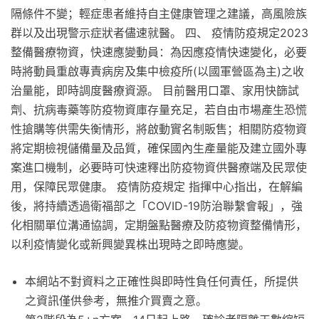
隔條件不變；輕症患者維持自主健康管理之建議，高風險族
群以及出現警示症狀者儘速就醫。 四、 疫情防疫規定2023
整備醫療物資，快速應變動員：為因應疫情快速變化，必要
時將動員重啟專責病房及集中檢疫所(以國軍營區為主)之收
治量能，即時調度醫療資源。 目前醫用口罩、家用快篩試
劑、抗病毒藥等防疫物資庫存量充足，若自由市場產生恐慌
性搶購等供需失衡情形，將啟動實名制販售；相關防疫物資
將定期檢視儲備量及品質，確保國內生產量能及建立國外專
案進口機制，必要時可快速釋出防疫物資供醫療端及民眾使
用，保障民眾健康。 疫情防疫規定 指揮中心指出，在解編
後，將持續透過衛福部之「COVID-19防治聯繫會報」，強
化相關單位溝通協調，定期盤點醫療及防疫物資整備情形，
以利疫情變化或新興變異株出現時之即時應變。
本網站不對資料之正確性與即時性負任何責任，所提供
之資訊僅供參考，無推介買賣之意。