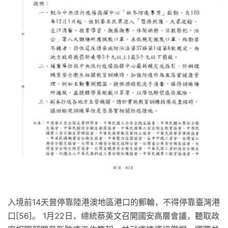
入境前14天曾停靠陸港澳地區港口的郵輪，不得停靠臺灣港
口[56]。 1月22日，總統蔡英文召開國安高層會議，聽取政