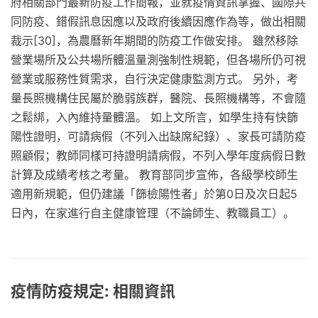
府相關部門最新防疫工作簡報，並就疫情資訊掌握、國際共
同防疫、錯假訊息因應以及政府後續因應作為等，做出相關
裁示[30]，為農曆新年期間的防疫工作做安排。 雖然移除
營業場所及公共場所體溫量測強制性規範，但各場所仍可視
營業或服務性質需求，自行決定健康監測方式。 另外，考
量長照機構住民屬於脆弱族群，醫院、長照機構等，不會隨
之鬆綁，入內維持量體溫。 如上文所言，如學生持有快篩
陽性證明，可請病假（不列入出缺席紀錄）、家長可請防疫
照顧假；教師同樣可持證明請病假，不列入學年度病假日數
計算及成績考核之考量。 教育部同步宣佈，各級學校師生
適用新規範，但仍建議「篩檢陽性者」於第0日及次日起5
日內，在家進行自主健康管理（不論師生、教職員工）。
疫情防疫規定: 相關資訊