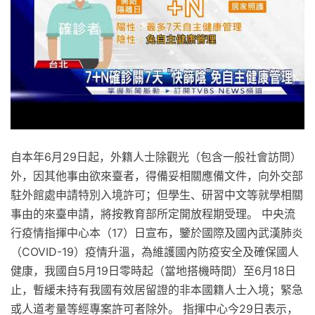
自本年6月29日起，外籍人士除觀光（包含一般社會訪問）
外，因其他事由欲來臺者，得備妥相關應備文件，向外交部
駐外館處申請特別入境許可；但學生、研習中文等就學相關
事由的來臺申請，將按教育部所定開放程期受理。 中央流
行疫情指揮中心本（17）日宣布，鑒於國際及國內武漢肺炎
（COVID-19）疫情升溫，為維護國內防疫安全及確保國人
健康，我國自5月19日零時起（當地搭機時間）至6月18日
止，暫緩未持有我國有效居留證的非本國籍人士入境；緊急
或人道考量等經專案許可者除外。 指揮中心今29日表示，