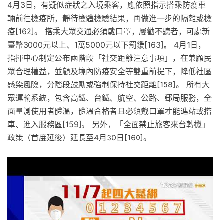
4月3日，有疑似症狀之入境乘客，應依照指示搭乘防疫車
輛前往檢疫所，靜待檢體檢驗結果，再做進一步的隔離或檢
疫[162]。 搭乘大眾交通必須戴口罩，屢勸不聽者，可處新
臺幣3000元以上、1萬5000元以下罰鍰[163]。 4月1日，
指揮中心制定公布兩階段「社交距離注意事項」，在兼顧民
眾合理權益，並顧及境內防疫安全等雙重前提下，降低社區
感染風險，分階段鼓勵或強制保持社交距離[158]。 所有大
眾運輸系統，包含高鐵、台鐵、航空、公路、郵局服務，全
面量測使用者體溫，體溫合格者且必須戴口罩才能進站或搭
車、進入服務區[159]。 另外，「全面禁止旅客來台轉機」
政策（首度延後）延長至4月30日[160]。