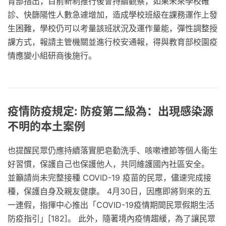
育部指出，目前新制推行後會持續觀察，如果未來學校確
診、快篩陽性人數急遽增加，造成學校班級在課務運作上發
生困難，學校仍可以考量該班狀況及運作量能，彈性調整授
課方式，報請主管機關並進行校安通報，得與教育部校園疫
情應變小組研商後施行。
疫情防疫規定: 防疫第二級為：出現感染源
不明的本土案例
也提醒民眾仍應持續落實肥皂勤洗手、咳嗽禮節等個人衛生
好習慣，保護自己也保護他人，共同維護國內社區安全。
並籲請尚未完整接種 COVID-19 疫苗的民眾，儘速完成接
種，保護自身及親友健康。 4月30日，因應即將到來的五
一連假，指揮中心推出「COVID-19疫情期間民眾假期生活
防疫指引」[182]。 此外，隨著境內疫情趨緩，為了讓民眾