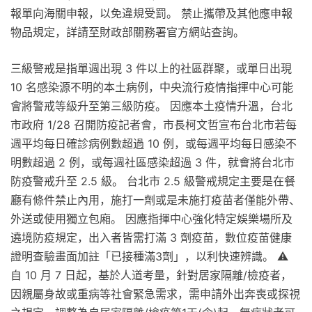
報單向海關申報，以免違規受罰。 禁止攜帶及其他應申報
物品規定，詳請至財政部關務署官方網站查詢。
三級警戒是指單週出現 3 件以上的社區群聚，或單日出現
10 名感染源不明的本土病例，中央流行疫情指揮中心可能
會將警戒等級升至第三級防疫。 因應本土疫情升溫，台北
市政府 1/28 召開防疫記者會，市長柯文哲宣布台北市若每
週平均每日確診病例數超過 10 例，或每週平均每日感染不
明數超過 2 例，或每週社區感染超過 3 件，就會將台北市
防疫警戒升至 2.5 級。 台北市 2.5 級警戒規定主要是在餐
廳有條件禁止內用，施打一劑或是未施打疫苗者僅能外帶、
外送或使用獨立包廂。 因應指揮中心強化特定娛樂場所及
遶境防疫規定，出入者皆需打滿 3 劑疫苗，數位疫苗健康
證明查驗畫面加註「已接種滿3劑」，以利快速辨識。 ⚠️
自 10 月 7 日起，基於人道考量，針對居家隔離/檢疫者，
因親屬身故或重病等社會緊急需求，需申請外出奔喪或探視