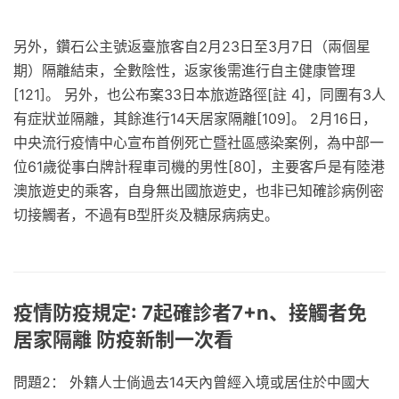
另外，鑽石公主號返臺旅客自2月23日至3月7日（兩個星
期）隔離結束，全數陰性，返家後需進行自主健康管理
[121]。 另外，也公布案33日本旅遊路徑[註 4]，同團有3人
有症狀並隔離，其餘進行14天居家隔離[109]。 2月16日，
中央流行疫情中心宣布首例死亡暨社區感染案例，為中部一
位61歲從事白牌計程車司機的男性[80]，主要客戶是有陸港
澳旅遊史的乘客，自身無出國旅遊史，也非已知確診病例密
切接觸者，不過有B型肝炎及糖尿病病史。
疫情防疫規定: 7起確診者7+n、接觸者免
居家隔離 防疫新制一次看
問題2： 外籍人士倘過去14天內曾經入境或居住於中國大