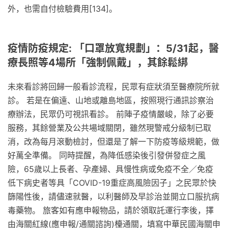
外，也需自付檢驗費用[134]。
疫情防疫規定: 「口罩放寬規劃」：5/31起，醫
療長照等4場所「強制佩戴」，其餘鬆綁
未來看診將回歸一般看診流程，民眾有症狀須至醫療院所就
診。 若是在偏遠、山地或離島地區，按照現行通訊診察治
療辦法，民眾仍可視訊看診。 前陣子疫情嚴峻，除了必要
服務，其餘營業及公共場域關閉，雖然現警戒分級制已取
消，改為每月滾動檢討，但還是了解一下防疫等級規範，做
好萬全準備。 同時提醒，為降低感染後引發併發症之風
險，65歲以上長者、孕產婦、具慢性病或免疫不全／免疫
低下病史者等具「COVID-19重症高風險因子」之民眾於快
篩陽性後，請儘速就醫，以利醫師及早診治並開立口服抗病
毒藥物。 旅客如有應申報物品，請於領取託運行李後，擇
由海關紅線(應申報/通關諮詢)檯通關，填寫中華民國海關申