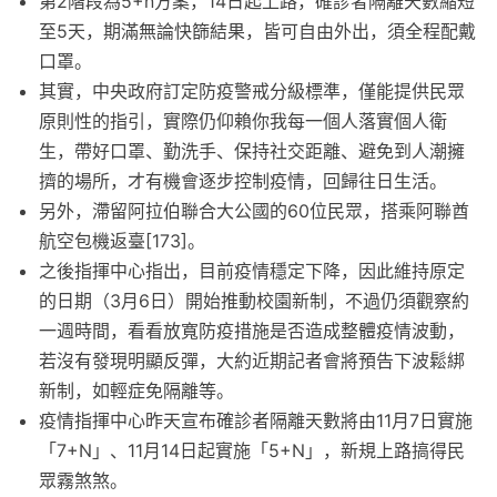
第2階段為5+n方案，14日起上路，確診者隔離天數縮短
至5天，期滿無論快篩結果，皆可自由外出，須全程配戴
口罩。
其實，中央政府訂定防疫警戒分級標準，僅能提供民眾
原則性的指引，實際仍仰賴你我每一個人落實個人衛
生，帶好口罩、勤洗手、保持社交距離、避免到人潮擁
擠的場所，才有機會逐步控制疫情，回歸往日生活。
另外，滯留阿拉伯聯合大公國的60位民眾，搭乘阿聯酋
航空包機返臺[173]。
之後指揮中心指出，目前疫情穩定下降，因此維持原定
的日期（3月6日）開始推動校園新制，不過仍須觀察約
一週時間，看看放寬防疫措施是否造成整體疫情波動，
若沒有發現明顯反彈，大約近期記者會將預告下波鬆綁
新制，如輕症免隔離等。
疫情指揮中心昨天宣布確診者隔離天數將由11月7日實施
「7+N」、11月14日起實施「5+N」，新規上路搞得民
眾霧煞煞。