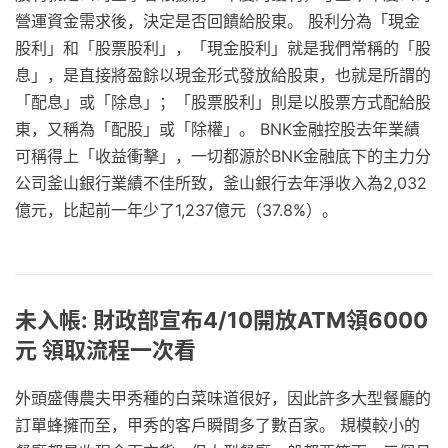
營運資金需求後，決定是否回饋給股東。 股利分為「現金
股利」和「股票股利」，「現金股利」就是我們常稱的「股
息」，是直接將盈餘以現金形式發放給股東，也就是所謂的
「配息」或「除息」；「股票股利」則是以股票方式配給股
東，又稱為「配股」或「除權」。 BNK金融控股去年業績
可稱得上「收益衝擊」，一切都源於BNK金融底下的主力分
公司釜山銀行業績不佳所致，釜山銀行去年淨收入為2,032
億元，比起前一年少了1,237億元（37.8%）。
未入帳: 財政部宣布4/10開放ATM領6000
元 領取流程一次看
外頭盛傳農夫甲秀種的白菜味道很好，因此許多大型餐廳的
訂單蜂擁而至，甲秀的客戶瞬間多了數百家。 規模較小的