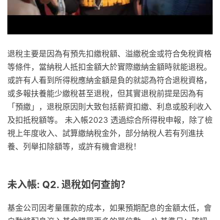
退稅主要是因為有預先扣繳稅額、溢繳税金或符合免稅資格
等條件，當納稅人抵扣金額大於實際繳納金額時就能退稅。
或許有人看到所得稅應納金額是負的就認為符合退稅資格，
或多報扶養能少繳稅甚至退稅，但其實退稅前提是因為有
「預繳」，退稅原因則大致包括薪資扣繳、利息或股利收入
及扣抵稅額等。 未入帳2023 透過綜合所得稅申報，除了檢
視上年度收入、試算繳納稅金外，部分納稅人若有列進扶
養、列舉扣除額等，或許有機會退稅！
未入帳: Q2. 退稅如何查詢？
基金公司因考量匯款的成本，如果預期配息的金額太低，會