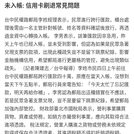
未入帳: 信用卡刷退常見問題
台中民權路郵局李姓經理表示，民眾進行跨行匯款，櫃台處
理後需由一名主管針對帳號、姓名等資料確認後放行，再透
過金資中心轉換入帳。 李男表示，該筆匯款因非急用，昨
天上午也已經入帳，並未受到影響，但認為如果是民眾急著
兌現支票的款項，出現此種疏失豈不是留下跳票紀錄，影響
金融機構信用，希望郵局進行更嚴格的管控，避免出現類似
疏失。 〔記者陳建志／台中報導〕李姓市民四日上午前往
台中民權路郵局跨行匯款四十萬，原應在當天入帳，沒想到
當天下午五點半，郵局行員來電告知：「今天太忙了忘記匯
款，明天再給你補」，李男認為郵局出這種錯實在不應該，
若是民眾急著支票兌現，豈不是要留下跳票紀錄，希望郵局
加強內部管控。 財政部臺北市國稅局表示，營利事業購買
貨物、資產或勞務，如銷方亦屬營利事業，應向其取得合法
進項憑證。 稅法規定，營業人購進之貨物或勞務未依規定
取得或保存合法憑證者，其進項稅額不得扣抵銷項稅額。