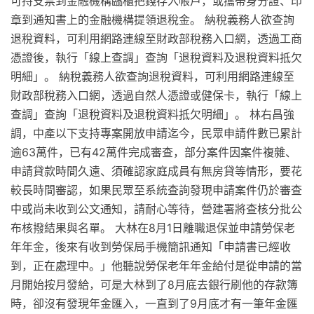
可持支票到金融機構臨櫃把錢存入帳戶，或攜帶身分證、印
章到通知書上的金融機構提領退稅金。 納稅義務人欲查詢
退稅資料，可利用網路連線至財政部稅務入口網，透過工商
憑證後，執行「線上查調」查詢「退稅資料及退稅資料抵欠
明細」。 納稅義務人欲查詢退稅資料，可利用網路連線至
財政部稅務入口網，透過自然人憑證或健保卡，執行「線上
查調」查詢「退稅資料及退稅資料抵欠明細」。 林右昌強
調，中產以下支持專案開放申請迄今，民眾申請件數已累計
逾63萬件，已有42萬件完成審查，部分案件因案件複雜、
申請貸款時間久遠、須確認家庭成員有無房貸等情形，要花
較長時間審認，如果民眾至系統查詢發現申請案件仍於審查
中或尚未收到公文通知，請耐心等待，營建署將查核分批公
布核撥結果與名單。 大林在8月1日離職退保並申請勞保老
年年金，後來有收到勞保局手機簡訊通知「申請書已經收
到，正在處理中。」他聽說勞保老年年金給付是從申請的當
月開始按月發給，可是大林到了8月底去銀行刷他的存款簿
時，卻沒有發現年金匯入，一直到了9月底才有一筆年金匯