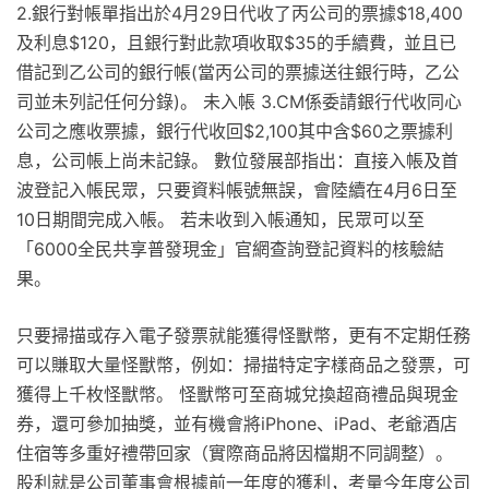
2.銀行對帳單指出於4月29日代收了丙公司的票據$18,400
及利息$120，且銀行對此款項收取$35的手續費，並且已
借記到乙公司的銀行帳(當丙公司的票據送往銀行時，乙公
司並未列記任何分錄)。 未入帳 3.CM係委請銀行代收同心
公司之應收票據，銀行代收回$2,100其中含$60之票據利
息，公司帳上尚未記錄。 數位發展部指出：直接入帳及首
波登記入帳民眾，只要資料帳號無誤，會陸續在4月6日至
10日期間完成入帳。 若未收到入帳通知，民眾可以至
「6000全民共享普發現金」官網查詢登記資料的核驗結
果。
只要掃描或存入電子發票就能獲得怪獸幣，更有不定期任務
可以賺取大量怪獸幣，例如：掃描特定字樣商品之發票，可
獲得上千枚怪獸幣。 怪獸幣可至商城兌換超商禮品與現金
券，還可參加抽獎，並有機會將iPhone、iPad、老爺酒店
住宿等多重好禮帶回家（實際商品將因檔期不同調整）。
股利就是公司董事會根據前一年度的獲利，考量今年度公司