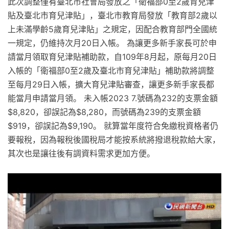
此次調整僅有臺北市社會局發放之「衛福部0至2歲育兒津
貼及臺北市育兒津貼」，臺北市教育局發放「教育部2歲以
上未滿學齡5歲育兒津貼」之規定，因配合教育部門全國統
一規定，仍維持次月20日入帳。 為讓更多新手家長可於申
請當月領取育兒津貼補助款，自109年8月起，原每月20日
入帳的「衛福部0至2歲及臺北市育兒津貼」補助款將調整
至每月29日入帳，擴大育兒津貼審查，讓更多新手家長都
能當月申請當月領。 未入帳2023 7.號碼為232的支票金額
$8,820，卻誤記為$8,280，而號碼為239的支票金額
$919，卻誤記為$9,190。 就算當年度符合免繳稅資格者仍
要報稅，因為報稅後國稅局才能按系統將撥退稅款給大家，
其次也是讓往後有調資料需求更加方便。