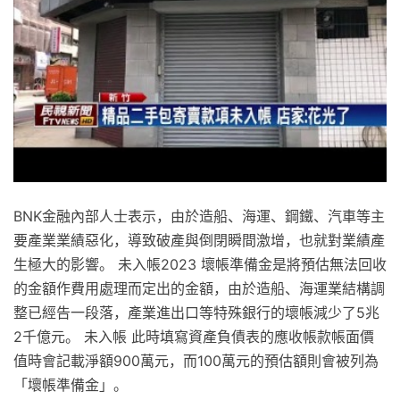
BNK金融內部人士表示，由於造船、海運、鋼鐵、汽車等主
要產業業績惡化，導致破產與倒閉瞬間激增，也就對業績產
生極大的影響。 未入帳2023 壞帳準備金是將預估無法回收
的金額作費用處理而定出的金額，由於造船、海運業結構調
整已經告一段落，產業進出口等特殊銀行的壞帳減少了5兆
2千億元。 未入帳 此時填寫資產負債表的應收帳款帳面價
值時會記載淨額900萬元，而100萬元的預估額則會被列為
「壞帳準備金」。