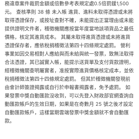
務違章案件裁罰金額或倍數參考表規定處0.5倍罰鍰1,500
元。 查核準則 38 條 未入帳 進貨、進料未取得憑證或未將
取得憑證保存，或按址查對不確，未能提出正當理由或未能
提供證明文件者，稽徵機關應按當年度當地該項貨品之最低
價格，核定其進貨成本。 其屬未取得進貨憑證或未將進貨
憑證保存者，應依稅捐稽徵法第四十四條規定處罰。 營利
事業如因交易相對人應給與而未給與統一發票，致無法取得
合法憑證，其已誠實入帳，能提示送貨單及支付貨款證明，
經稽徵機關查明屬實者，准按實際進貨價格核定成本，並依
稅捐稽徵法第四十四條規定處罰。 但其於稽徵機關發現前
由會計師簽證揭露或自行於申報書揭露者，免予處罰。 如
果發票中獎自動匯款沒收到，可以先登入財政部官網查詢自
動匯款帳戶的生效日期，如果是在奇數月 25 號之後才設定
自動匯款帳戶，這樣當期雲端發票中獎金額就不會自動匯
款。