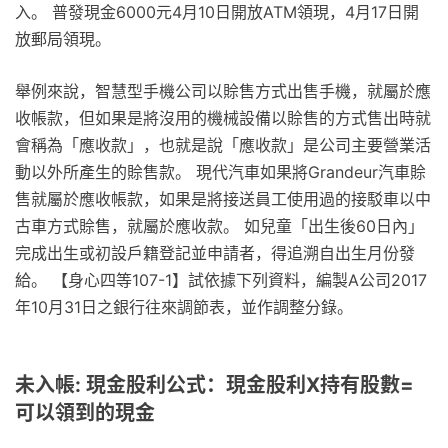
入。 普發現金6000元4月10日開放ATM領現，4月17日開
放郵局領現。
舉例來說，智慧型手機公司以賒售方式出售手機，就屬於應
收帳款，但如果是將沒用的機械設備以賒售的方式售出時就
會稱為「應收款」，也就是說「應收款」是公司主要營業活
動以外所產生的賒售款。 現代汽車如果將Grandeur汽車賒
售就屬於應收帳款，如果是將接送員工使用過的接駁車以中
古車方式賒售，就屬於應收款。 如兒童「出生後60日內」
完成出生或初設戶籍登記並申請者，得追溯自出生月份發
給。 【身心四等107-1】試依據下列資料，編製A公司2017
年10月31日之銀行往來調節表，並作調整分錄。
未入帳: 現金股利公式：現金股利X持有股數=
可以領到的現金