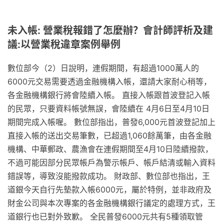
未入帳: 營業稅報錯了怎麼辦？會計師評析及建
議:以營業稅違章案例舉例
數位部今（2）日說明，連假期間，有超過1000萬人的
6000元交易需要透過金融機構入帳，還請大家耐心稍等，
各金融機構銀行將會陸續入帳。 直接入帳跟首波登記入帳
的民眾，只要資料帳號無誤，會陸續在 4月6日至4月10日
期間完成入帳喔。 數位部指出，普發6,000元首波登記加上
直接入帳的送出交易筆數，已超過1,060餘萬筆，由各金融
機構、中華郵政、農漁會在連假期間至4月10日陸續撥款，
不過可能因部分民眾帳戶為警示帳戶、帳戶結清或輸入資料
錯誤等，導致沒能撥款成功。 財政部、數位部也指出，王
道銀今天自行先墊款入帳6000元，屬於特例，並非政府及
財金公司與本次專案的各金融機構銀行議定的處理方式，王
道銀行也已對外致歉。 全民普發6000元共有5種領取管