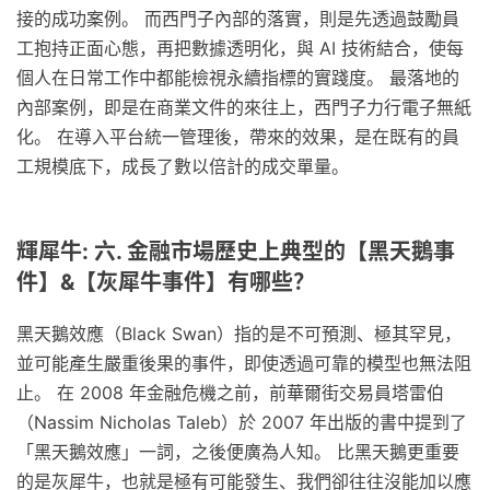
接的成功案例。 而西門子內部的落實，則是先透過鼓勵員
工抱持正面心態，再把數據透明化，與 AI 技術結合，使每
個人在日常工作中都能檢視永續指標的實踐度。 最落地的
內部案例，即是在商業文件的來往上，西門子力行電子無紙
化。 在導入平台統一管理後，帶來的效果，是在既有的員
工規模底下，成長了數以倍計的成交單量。
輝犀牛: 六. 金融市場歷史上典型的【黑天鵝事
件】&【灰犀牛事件】有哪些？
黑天鵝效應（Black Swan）指的是不可預測、極其罕見，
並可能產生嚴重後果的事件，即使透過可靠的模型也無法阻
止。 在 2008 年金融危機之前，前華爾街交易員塔雷伯
（Nassim Nicholas Taleb）於 2007 年出版的書中提到了
「黑天鵝效應」一詞，之後便廣為人知。 比黑天鵝更重要
的是灰犀牛，也就是極有可能發生、我們卻往往沒能加以應