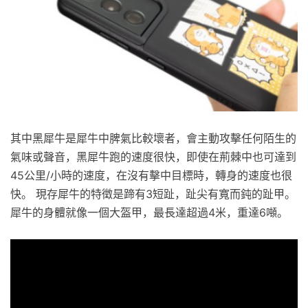
其中黑犀牛是犀牛中脾氣比較壞者，會主動攻擊任何陌生的
氣味或聲音，黑犀牛跑的速度很快，即使在荊棘中也可達到
45公里/小時的速度，在沒有擊中目標時，轉身的速度也很
快。 現存犀牛的特徵是蹄有3短趾，趾尖有寬而鈍的趾甲。
犀牛的身體就像一個大盔甲，最長達超過4米，重達6噸。