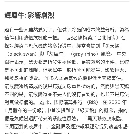
輝犀牛: 影響劇烈
還有一些人雖然聽到了，但做了冷酷的成本效益分析，認為
值得利用這個危機賭一把。 〔記者陳梅英／台北報導〕在
探討經濟金融危機的諸多報導中，經常會提到「黑天鵝」
（black swan）與「灰犀牛」（gray rhino）風險。 中央
銀行表示，黑天鵝是指發生率極低、易被忽略的事件，比較
是不可測的風險；但灰犀牛一般指極可能發生、影響巨大，
卻被忽視的威脅。 許多人認為氣候危機很像黑天鵝事件，
氣候變遷所造成的後果無疑是嚴重且極端的，然而與黑天鵝
不同的是，氣候變遷並不是人們沒有看到的，也並不是無法
對其做準備的。 為此，國際清算銀行 （BIS） 在 2020 年
1 月發布的一份報告中首次提到了「綠天鵝」的概念，指的
便是氣候變遷所帶來的系統性風險。 「黑天鵝效應來臨、
不願面對的灰犀牛...」金融界及經濟報導經常提到這些術語