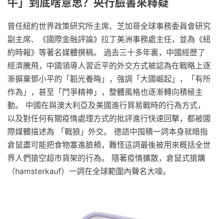
牛」到底啥意思？央行臉書來釋疑
曾任紐約世界政策研究所主席、芝加哥全球事務委員會研究
副主席、《國際金融評論》拉丁美洲事務處主任，並為《紐
約時報》等著名媒體撰稿。 過去三十多年裏，中國經歷了
經濟騰飛，中國領導人習近平的外交方式被認為在戰略上逐
漸摒棄鄧小平的「韜光養晦」，強調「大國崛起」，「有所
作為」，甚至「鬥爭精神」，整體風格也逐漸轉向積極主
動。 中國在與澳大利亞及美國進行貿易戰時的行為方式，
以及對任何有關疫情處理方式的批評進行快速回擊，都被國
際媒體描述為 「戰狼」外交。 德語中囤積一詞本身就暗指
倉鼠盡可能把食物塞進臉頰，難怪這詞最後被用來概括全世
界人們搶空超市貨架的行為。 隨著疫情擴散，倉鼠式搶購
（hamsterkauf）一詞在全球範圍內聲名大噪。