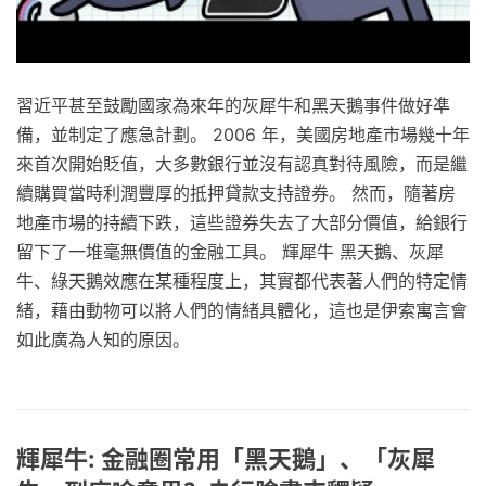
習近平甚至鼓勵國家為來年的灰犀牛和黑天鵝事件做好凖
備，並制定了應急計劃。 2006 年，美國房地產市場幾十年
來首次開始貶值，大多數銀行並沒有認真對待風險，而是繼
續購買當時利潤豐厚的抵押貸款支持證券。 然而，隨著房
地產市場的持續下跌，這些證券失去了大部分價值，給銀行
留下了一堆毫無價值的金融工具。 輝犀牛 黑天鵝、灰犀
牛、綠天鵝效應在某種程度上，其實都代表著人們的特定情
緒，藉由動物可以將人們的情緒具體化，這也是伊索寓言會
如此廣為人知的原因。
輝犀牛: 金融圈常用「黑天鵝」、「灰犀