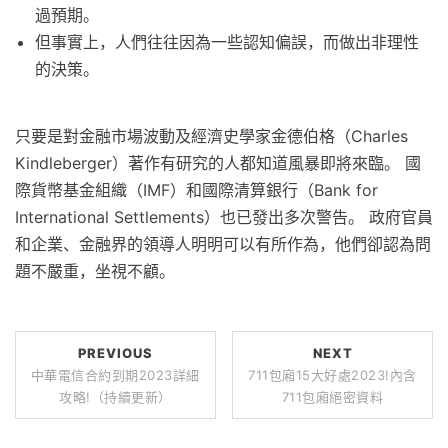
過預期。
但事實上，人們往往因為一些認知偏誤，而做出非理性
的決策。
只要是對金融市場波動及經濟史學家金德伯格（Charles
Kindleberger）著作有研究的人都知道風暴即將來臨。 國
際貨幣基金組織（IMF）和國際清算銀行（Bank for
International Settlements）也已發出多次警告。 政府官員
和企業、金融界的領導人明明可以有所作為，他們卻認為問
題不嚴重，坐視不顧。
PREVIOUS
NEXT
中華電信合約到期2023詳細
711包廂15大好處2023!內含
攻略!（持續更新）
711包廂絕密資料