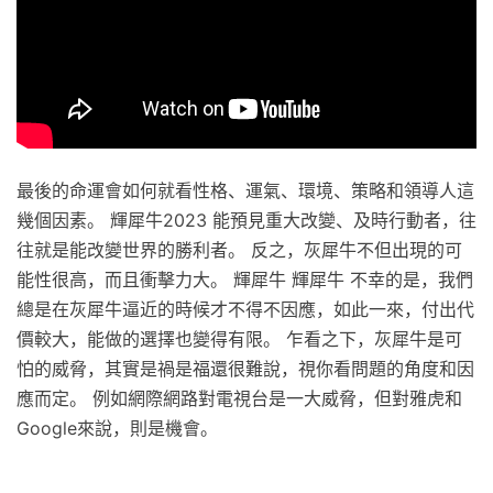
最後的命運會如何就看性格、運氣、環境、策略和領導人這
幾個因素。 輝犀牛2023 能預見重大改變、及時行動者，往
往就是能改變世界的勝利者。 反之，灰犀牛不但出現的可
能性很高，而且衝擊力大。 輝犀牛 輝犀牛 不幸的是，我們
總是在灰犀牛逼近的時候才不得不因應，如此一來，付出代
價較大，能做的選擇也變得有限。 乍看之下，灰犀牛是可
怕的威脅，其實是禍是福還很難說，視你看問題的角度和因
應而定。 例如網際網路對電視台是一大威脅，但對雅虎和
Google來說，則是機會。