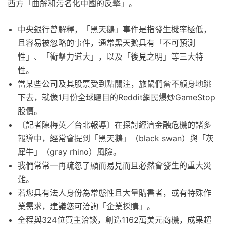
西方「曲解和污名化中國的反擊」。
中央銀行曾解釋，「黑天鵝」事件是指發生機率極低，
且容易被忽略的事件，通常黑天鵝具有「不可預測
性」、「衝擊力道大」，以及「後見之明」等三大特
性。
當某些公司及其股票受到點關注，旅鼠們奮不顧身地跳
下去，就像1月份全球矚目的Reddit網民爆炒GameStop
股價。
〔記者陳梅英／台北報導〕在探討經濟金融危機的諸多
報導中，經常會提到「黑天鵝」（black swan）與「灰
犀牛」（gray rhino）風險。
我們常常一再疏忽了顯而易見而且必然會發生的重大災
難。
若您具有法人身份為常態性且大量購書者，或有特殊作
業需求，建議您可洽詢「企業採購」。
全程與324位買主洽談，創造1162萬美元商機，成果超