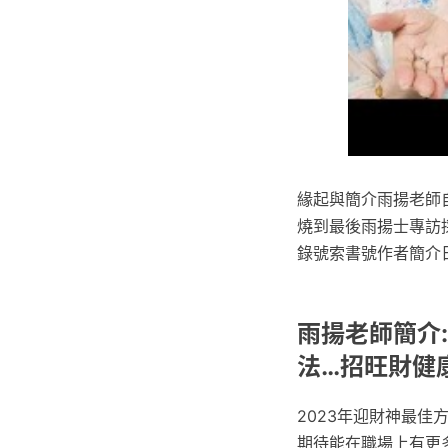
緣起與簡介雨揚老師自
燒到最後雨揚士專訪採
錄號索書號作者簡介日
雨揚老師簡介
法…招旺財健
2023年迎財神最佳
期待能在職場上有更