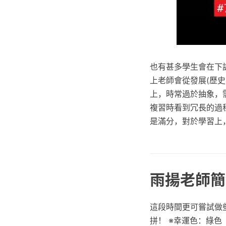
也有甚多學生會在下
上老師會從發展(歷
上，時常過於抽象，
複習時看到冗長的過程
是滿分，對於學習上
雨揚老師簡
這段時間更可嘗試做
拼！ ※幸運色：綠