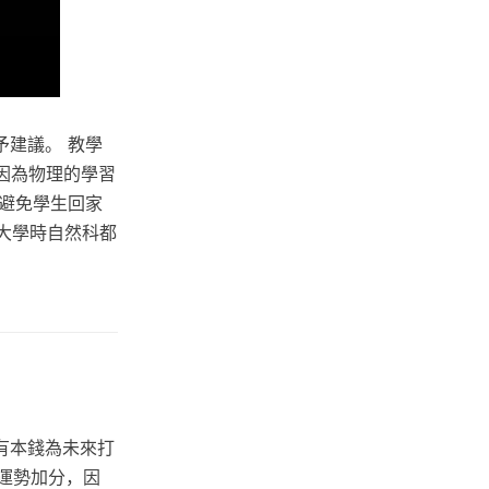
建議。 教學
因為物理的學習
避免學生回家
考大學時自然科都
：
有本錢為未來打
運勢加分，因