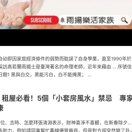
幼即因家庭經濟條件的弱勢而耽誤了自身學業，直至1990年於 ...
訪高若蘭雨揚士是臺灣著名的命理老師，近年來藉由 ... 序號
期1 黑與白交，黑能污白，白不能掩黑； ...
: 租屋必看！5個「小套房風水」禁忌 專
康
方位、吉時、怎麼拜張清淵表示，財神喜淨不喜髒，在新春除夕... 
多助力，例如請同事幫忙牽線優質廠商，但是對方卻突然變了卦