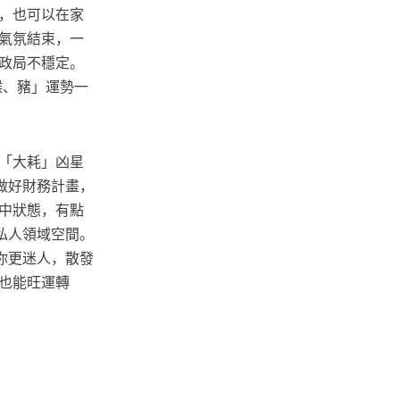
，也可以在家
氣氛結束，一
政局不穩定。
猴、豬」運勢一
「大耗」凶星
做好財務計畫，
中狀態，有點
私人領域空間。
你更迷人，散發
也能旺運轉