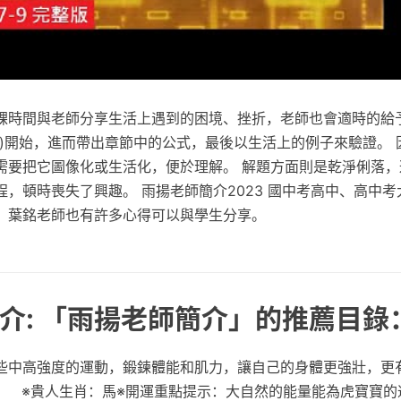
課時間與老師分享生活上遇到的困境、挫折，老師也會適時的給予
史)開始，進而帶出章節中的公式，最後以生活上的例子來驗證。 
需要把它圖像化或生活化，便於理解。 解題方面則是乾淨俐落，
，頓時喪失了興趣。 雨揚老師簡介2023 國中考高中、高中
，葉銘老師也有許多心得可以與學生分享。
介: 「雨揚老師簡介」的推薦目錄
些中高強度的運動，鍛鍊體能和肌力，讓自己的身體更強壯，更
色 ※貴人生肖：馬※開運重點提示：大自然的能量能為虎寶寶的