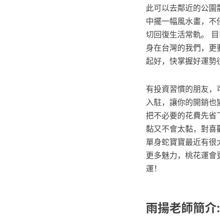
此可以去鄰近的公園
中擺一幅風水畫，不
切回復生活常軌。 
身在台灣的我們，更
起好，快掌握好運勢
有投資習慣的朋友，
入駐，讓你的開銷也
把不必要的花費先省
黏又不會太黏，對喜
單身蛇寶寶最近有很
更多魅力，桃花運會
運！
雨揚老師簡介: 