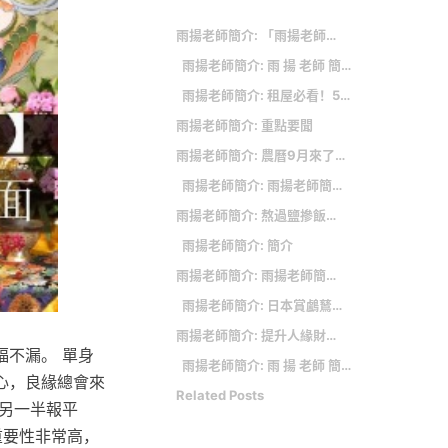
雨揚老師簡介: 「雨揚老師簡介」的推薦目錄：
雨揚老師簡介: 雨 揚 老師 簡介 在 Facebook 的最讚貼文
雨揚老師簡介: 租屋必看！5個「小套房風水」禁忌 專家教化解法…招旺財健康
雨揚老師簡介: 重點要聞
雨揚老師簡介: 農曆9月來了！命理師親點「3生肖」：正偏財都強 一路旺到年底
雨揚老師簡介: 雨揚老師簡介 在 Facebook 的最讚貼文
雨揚老師簡介: 熬過鹽摻飯窮日子 命理師雨揚年收破億
雨揚老師簡介: 簡介
雨揚老師簡介: 雨揚老師簡介 非營利組織網
雨揚老師簡介: 日本賞鸕鶿捕魚船隻擱淺 台灣夫婦輕傷
雨揚老師簡介: 提升人緣財運！雨揚老師：掌握生命靈數 開運小妙法自己來
不漏。 單身
雨揚老師簡介: 雨 揚 老師 簡介 在 雨揚樂活家族Yu Young 的評價費用和推薦
心，良緣總會來
Related Posts
另一半報平
重要性非常高，