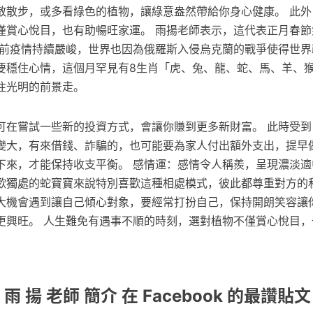
散散步，或多看綠色的植物，讓綠意盎然帶給你身心健康。 此外
僅賞心悅目，也有助暢旺家運。 雨揚老師表示，這代表正月春節
目前疫情持續嚴峻，世界也因為俄羅斯入侵烏克蘭的戰爭使得世界
要穩住心情，這個月罕見有8生肖「虎、兔、龍、蛇、馬、羊、
往光明的前景走。
可在嘗試一些新的投資方式，會讓你賺到更多新財富。 此時受到
變大，有來借錢、詐騙的，也可能要為家人付出額外支出，提早
下來，才能保持收支平衡。 感情運：感情令人稱羨，呈現濃淡適
歡獨處的蛇寶寶來說特別喜歡這種相處模式，彼此都尊重對方的
大機會遇到讓自己傾心對象，要經常打扮自己，保持開朗笑容讓
更興旺。 人生難免有遇事不順的時刻，選對植物不僅賞心悅目，
雨 揚 老師 簡介 在 Facebook 的最讚貼文