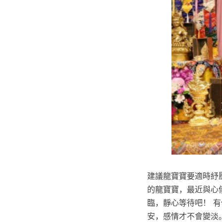
建議龍寶寶要適時紓
的龍寶寶，最近與心
臨，靜心等待吧！ 
安，感情才不會變淡。