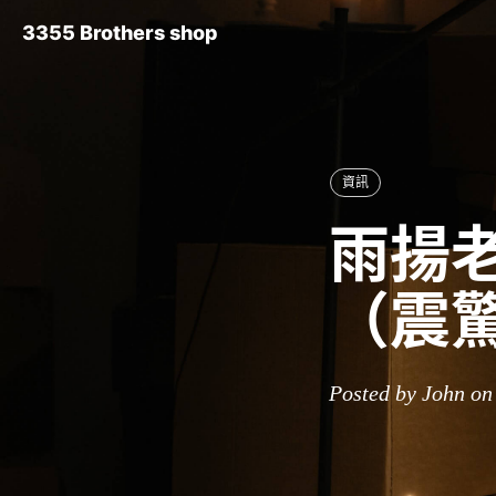
3355 Brothers shop
資訊
雨揚老
（震
Posted by John on