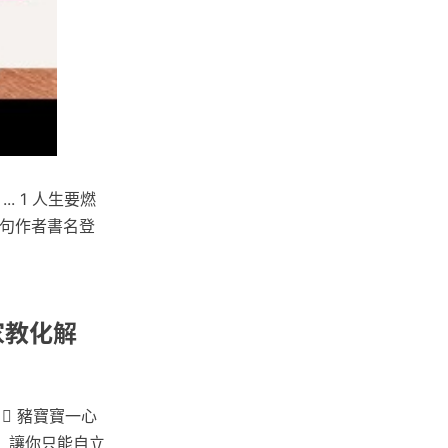
 1 人生要燃
佳句作者書名登
家教化解
 豬寶寶一心
，讓你只能自立