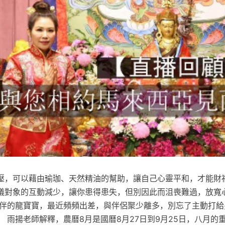
壓，可以藉由瑜珈、天然精油的幫助，讓自己心靈平和，才能財福
儀對象的互動減少，讓你患得患失，但別因此而沮喪難過，放寬
有伴的龍寶寶，最近頻頻出差，與伴侶聚少離多，別忘了主動打給
 雨揚老師解釋，農曆8月是國曆8月27日到9月25日，八月的