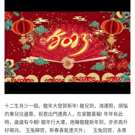
十二生肖少一個，龍年大發賀新年! 龍兒到，鴻運照，煩惱
的事兒往邊靠，祝君出門遇貴人，在家聽喜報! 年年有此
時，歲歲有今朝! 龍年行大運，炮聲龍龍新年到，步步高升
好徵兆。 玉兔歸宮，新春喜氣連天外； 玉兔回宮，永羨