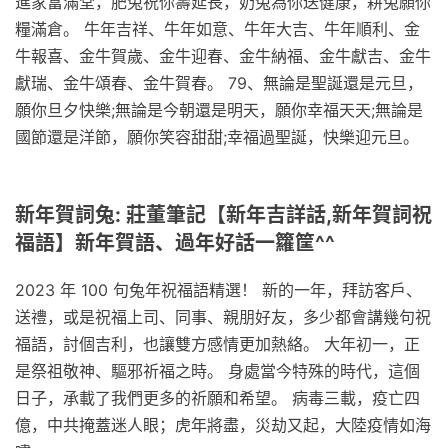
進家富滿堂，肥兔祝你壽延長，奶兔為你送健康，耕兔願你
糧滿倉。 牛年吉祥、牛年如意、牛年大吉、牛年順利、金
牛報喜、金牛賀歲、金牛迎春、金牛納福、金牛獻吉、金牛
獻瑞、金牛頌春、金牛賀春。 79、無論是聖誕還是元旦，
願你旦夕快樂;無論是今朝還是明天，願你幸福天天;無論是
國節還是洋節，願你笑容甜甜;幸福過聖誕，快樂迎元旦。
新年賀詞兔: 莊董筆記【新年吉詳話,新年賀詞祝
福語】新年賀語、過年好話一籮筐^^
2023 年 100 句兔年祝福語精選！ 新的一年，拜訪客戶、
送禮，或是祝福上司、同事、親朋好友，多少都會講幾句祝
福語，討個吉利，也讓雙方感情更加熱絡。 大年初一，正
是祭祖敬神、驅邪祈福之時。 身處當今特殊的時代，這個
日子，承載了我們更多的祈願和希望。 病毒三載，疫亡四
億，中共掩蓋迷人眼；虎年將盡，災劫又起，大陸疫情如海