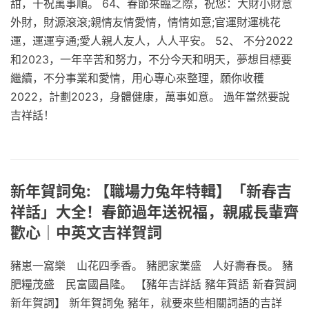
甜，十祝萬事順。 64、春節來臨之際，祝您：大財小財意
外財，財源滾滾;親情友情愛情，情情如意;官運財運桃花
運，運運亨通;愛人親人友人，人人平安。 52、 不分2022
和2023，一年辛苦和努力，不分今天和明天，夢想目標要
繼續，不分事業和愛情，用心專心來整理，願你收穫
2022，計劃2023，身體健康，萬事如意。 過年當然要說
吉祥話！
新年賀詞兔: 【職場力兔年特輯】「新春吉
祥話」大全！春節過年送祝福，親戚長輩齊
歡心｜中英文吉祥賀詞
豬崽一窩樂 山花四季香。 豬肥家業盛 人好壽春長。 豬
肥糧茂盛 民富國昌隆。 【豬年吉詳話 豬年賀語 新春賀詞
新年賀詞】 新年賀詞兔 豬年，就要來些相關詞語的吉詳