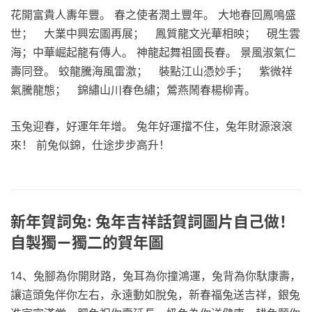
花開富貴人夀年豐。 春之使者潤土豐年。 大地春回鳳鳴盛
世； 大業中興宏圖再展； 鳳質龍文光華相映； 硯生雲
海；中華崛起龍有傳人。 神龍起舞祖國長春。 景風淑氣仁
壽同登。 蛟龍騰海風雷激； 裝點江山憑妙手； 紫微祥
氣騰龍態； 錦繡山川春色繡；鶯燕鬧春楊柳青。
玉兔迎春，好運年年增。 兔年好運擋不住，兔年財源滾滾
來！ 前兔似錦，仕途步步高升！
新年賀詞兔: 兔年吉祥話賀詞圖片自己做！
自製獨ㄧ獨二的賀年圖
14、兔腳為你開財路，兔耳為你撞鴻運，兔背為你馱康壽，
讓這頭兔伴你左右，永遠動如脫兔，新春福兔送吉祥，銀兔