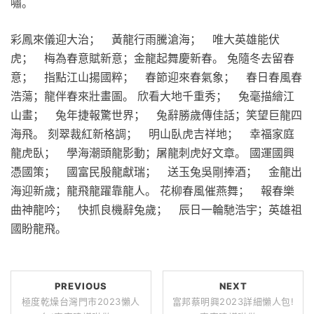
嘯。
彩鳳來儀迎大治； 黃龍行雨騰滄海； 唯大英雄能伏
虎； 梅為春意賦新意；金龍起舞慶新春。 兔隨冬去留春
意； 指點江山揚國粹； 春節迎來春氣象； 春日春風春
浩蕩；龍伴春來壯畫圖。 欣看大地千重秀； 兔毫描繪江
山畫； 兔年捷報驚世界； 兔辭勝歲傳佳話；笑望巨龍四
海飛。 刻翠裁紅新格調； 明山臥虎吉祥地； 幸福家庭
龍虎臥； 學海潮頭龍影動；屠龍刺虎好文章。 國運國興
憑國策； 國富民殷龍獻瑞； 送玉兔吳剛捧酒； 金龍出
海迎新歲；龍飛龍躍靠龍人。 花柳春風催燕舞； 報春樂
曲神龍吟； 快抓良機辭兔歲； 辰日一輪馳浩宇；英雄祖
國盼龍飛。
PREVIOUS
NEXT
極度乾燥台灣門市2023懶人
富邦蔡明興2023詳細懶人包!