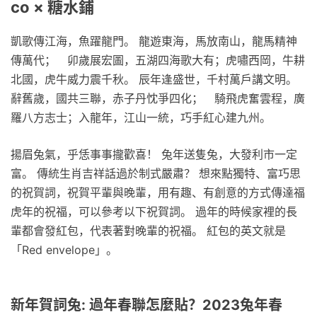
co × 糖水鋪
凱歌傳江海，魚躍龍門。 龍遊東海，馬放南山，龍馬精神
傳萬代； 卯歲展宏圖，五湖四海歌大有；虎嘯西岡，牛耕
北國，虎牛威力震千秋。 辰年逢盛世，千村萬戶講文明。
辭舊歲，國共三聯，赤子丹忱爭四化； 騎飛虎奮雲程，廣
羅八方志士；入龍年，江山一統，巧手紅心建九州。
揚眉兔氣，乎恁事事攏歡喜！ 兔年送隻兔，大發利市一定
富。 傳統生肖吉祥話過於制式嚴肅？ 想來點獨特、富巧思
的祝賀詞，祝賀平輩與晚輩，用有趣、有創意的方式傳達福
虎年的祝福，可以參考以下祝賀詞。 過年的時候家裡的長
輩都會發紅包，代表著對晚輩的祝福。 紅包的英文就是
「Red envelope」。
新年賀詞兔: 過年春聯怎麼貼？2023兔年春