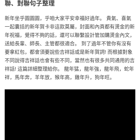
聯、對聯句子整理
新年坐乎圓圓圓，乎咱大家平安幸福好過年。 貴氣、喜氣
一起囊括的新年賀卡非這款莫屬，封面和內頁都有燙金的新
年祝福，覺得不夠的話，還可以聯繫設計管加購燙金內文，
送給長輩、師長、主管都很適合。 到了過年不管你有沒有
要拿紅包，都會須要說些吉祥話或是新年賀詞! 而根據對象
不同說得吉祥話也會有些不同，當然也有很多共同通用的吉
祥話! 這篇詳細整理給你。 龍年猛，龍年強，龍年飛，蛇年
祥，馬年奔，羊年放，猴年高，雞年升，狗年旺。