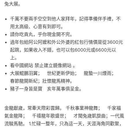
兔大展。
千萬不要兩手空空到他人家拜年，記得準備伴手禮，不
用太高級、心意有到即可。
請你吃貢丸，乎你現金開不完。
過年包給阿公阿嬤和外公外婆的紅包行情價是從3600元
起跳，如果收入不錯，也可以包6000元或6600元以
上。
看中國網站 禁止建立鏡像網站 。
大展鯤鵬羽翼； 世紀更新伊始； 龍蟄一川煙雨；
春節龍開新紀；壯懷龍馬精神。
豬子一身皆是寶 亥年萬事俱呈金。
金龍獻歲，常牽天際彩雲歸。 千秋事業神龍舞； 千家福
氣金龍降； 千禧龍年歌盛世； 才聞兔歲凱旋曲；一代風
流駿馬馳。 1.忙碌一整年，只為這一天，天涯海角同歡聚，