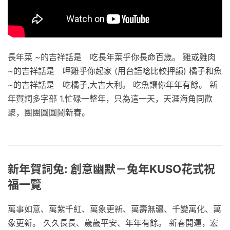
長年菜 ~的吉祥話是 吃長年菜乎你長命百歲。 雞或雞肉
~的吉祥話是 呷雞乎你起家 (用台語唸比較押韻) 橘子和魚
~的吉祥話是 吃橘子,大吉大利。 吃魚讓你年年有餘。 新
年賀詞多字部 1.忙碌一整年，只為這一天，天涯海角同歡
聚，團團圓圓鬧新春。
新年賀詞兔: 創意幽默－兔年KUSO花式祝
福一覽
萬事如意、萬紫千紅、萬象更新、萬壽無疆、千變萬化、萬
象更新。 久久長長、歲歲平安、年年有餘。 新春開運，宏