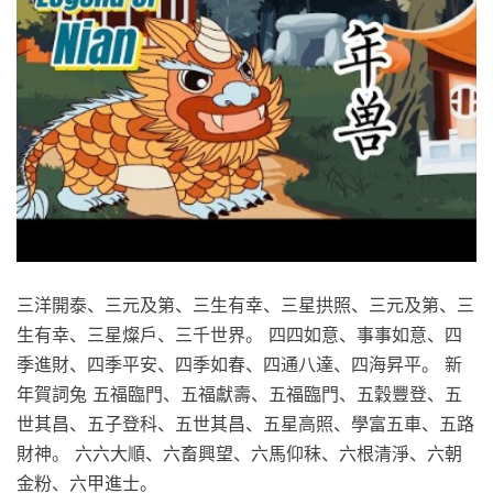
三洋開泰、三元及第、三生有幸、三星拱照、三元及第、三
生有幸、三星燦戶、三千世界。 四四如意、事事如意、四
季進財、四季平安、四季如春、四通八達、四海昇平。 新
年賀詞兔 五福臨門、五福獻壽、五福臨門、五穀豐登、五
世其昌、五子登科、五世其昌、五星高照、學富五車、五路
財神。 六六大順、六畜興望、六馬仰秣、六根清淨、六朝
金粉、六甲進士。