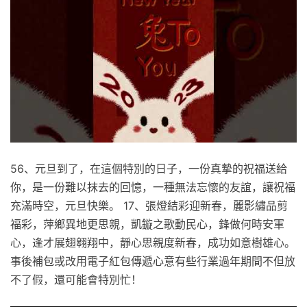
56、元旦到了，在這個特別的日子，一份真摯的祝福送給
你，是一份難以抹去的回憶，一種無法忘懷的友誼，讓祝福
充滿時空，元旦快樂。 17、張燈結彩迎新春，麗影繡品剪
福彩，萍鄉異地更思親，凱鏇之歌動民心，鋒做何時安軍
心，逢才展翅翱翔中，靜心思親度新春，成功如意樹雄心。
事後補包或改用電子紅包傳遞心意有些行業過年期間不但放
不了假，還可能會特別忙！