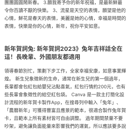
團團圓圓鬧新春。 3.願我寄予你的新年祝福，是最新鮮最
令你百讀不厭的快樂。 3、流星是天空的表情，願望是他的
心情，鮮花是春天的表情，美麗是她的心情，幸福是時間的
表情，快樂是你的心情，新年，祝你平安如意。
新年賀詞兔: 新年賀詞2023》兔年吉祥話全在
這！長晚輩、外國朋友都適用
領導春節別忙，策劃下步工作，全家幸福安康，如意事業輝
煌。 新生兒象徵新的生命，通常在新生兒的第一個過年，
長輩都會包紅包給嬰兒沾點喜氣，紅包行情約200元，也有
些長輩會象徵性的給空紅包袋。 Canva 是一款主打簡化設
計流程的新年賀卡製作App，在搜尋列中輸入「兔年」、
「農曆新年」可獲得豐富且應景的範本，很適合製作兔年賀
卡，且範本上所有素材皆可自由調整。 過年期間禁量不要
吵架，避免讓負面能量來影響我們的運氣，所以應該要多說