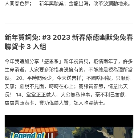
人間春色舞； 新年興駿業；金龍出海，改革波瀾動地來。
新年賀詞兔: #3 2023 新春療癒幽默兔兔春
聯賀卡 3 入組
今年我追加分享「感恩系」新年祝賀詞，疫情兩年了，許多
生命消逝，大家要多珍惜身邊擁有的，不能總是視為理所當
然。 20、平時問候少，今天送吉祥；不圖啥回報，只願你
安康；雖說不見面，時時在心上；簡訊賀春節，情意比天
長！ 14、堂堂正正做人，大公無私幹事，毫不利己奮獻，
處處帶頭表率，豐功偉績人贊，認人唯賢納士。