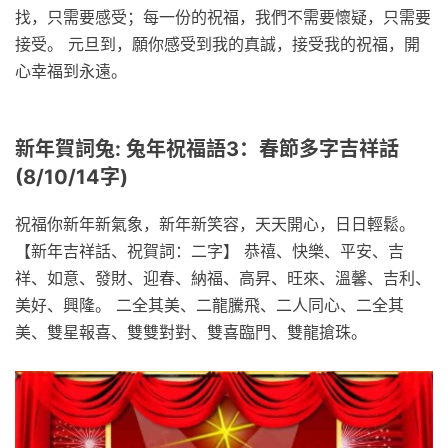
找，只需要感受；每一份的祝福，我們不需要懷疑，只需要
接受。 元旦到，願你感受到我的真誠，接受我的祝福，開
心幸福到永遠。
新年賀詞兔: 兔年祝福語3：春節多字吉祥話
(8/10/14字)
祝福你新年新氣象，新年新笑容，天天開心，日日輕鬆。
【新年吉祥話、祝賀詞：二字】 恭禧、快樂、平安、吉
祥、如意、發財、迎春、納福、高昇、旺來、溫馨、吉利、
美好、興隆。 二全其美、二龍騰飛、二人同心、二全其
美、雙星報喜、雙雙對對、雙喜臨門、雙龍搶珠。