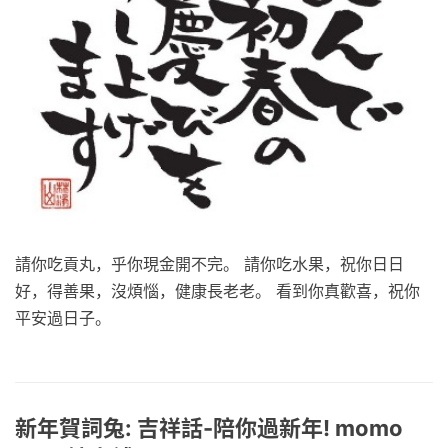
請你吃貢丸，乎你現金開不完。 請你吃水果，祝你日日
好，得善果，沒煩惱，健康長老老。 看到你真歡喜，祝你
平安過日子。
新年賀詞兔: 吉祥話-陪你過新年! momo