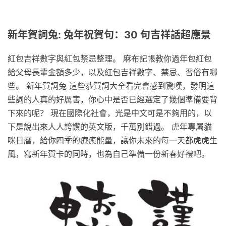
新年賀詞兔: 兔年祝賀句：30 句吉祥話超應景
紅包吉祥數字與紅包禁忌整理。 麻布記帳教你過年包紅包
給父母長輩金額多少，以及紅包吉祥數字、禁忌、習俗有哪
些。 新年賀詞兔 這些恭賀詞大全看完會感到驚嘆，發明這
些詞的人真的好厲害，你心中是否已經選定了幾個準備要背
下來的呢？ 現在國際化社會，光是中文可是不夠用的，以
下是說出來人人誇讚的英文版，千萬別錯過。 虎年專屬貓
咪日曆，給你四季的療癒能量，讓你未來的每一天都虎虎生
風，寫新年賀卡的同時，也為自己準備一份新春好禮吧。