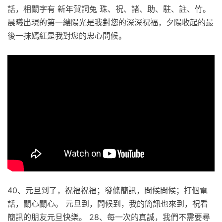
話，相關字有 新年賀詞兔 珠、祝、諸、助、駐、註、竹。
晨曦出現的第一縷陽光是我對您的深深祝福，夕陽收起的最
後一抹嫣紅是我對您的忠心問候。
40、元旦到了，祝福祝福；發條簡訊，問候問候；打個電
話，關心關心。 元旦到，問候到，我的簡訊也來到，祝看
簡訊的朋友元旦快樂。 28、每一次的真誠，我們不需要尋