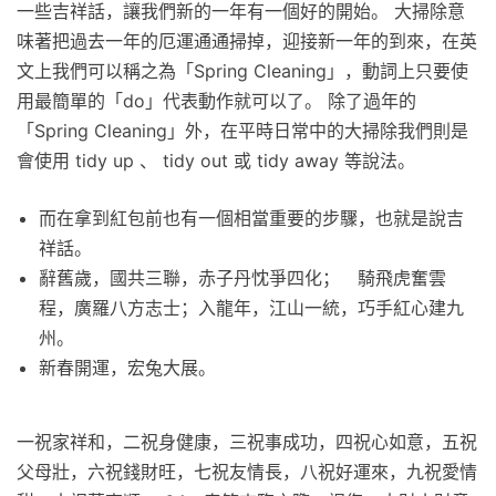
一些吉祥話，讓我們新的一年有一個好的開始。 大掃除意
味著把過去一年的厄運通通掃掉，迎接新一年的到來，在英
文上我們可以稱之為「Spring Cleaning」，動詞上只要使
用最簡單的「do」代表動作就可以了。 除了過年的
「Spring Cleaning」外，在平時日常中的大掃除我們則是
會使用 tidy up 、 tidy out 或 tidy away 等說法。
而在拿到紅包前也有一個相當重要的步驟，也就是說吉
祥話。
辭舊歲，國共三聯，赤子丹忱爭四化； 騎飛虎奮雲
程，廣羅八方志士；入龍年，江山一統，巧手紅心建九
州。
新春開運，宏兔大展。
一祝家祥和，二祝身健康，三祝事成功，四祝心如意，五祝
父母壯，六祝錢財旺，七祝友情長，八祝好運來，九祝愛情