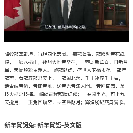
降蛟龍掌乾坤，實現四化宏圖。 荊豔蓮香，龍國迎春花織
錦； 繡水描山，神州大地春常在； 燕語新華喜；日新月
異，宏圖煥彩景迷人。 藏龍臥虎，盛世人家福永存。 龍年
龍裔，看龍舞龍飛天上； 龍鬧北溟，千里冰淩千里雪；
瑞雪釀春酒；春節春風，送春光春滿人間。 春回南嶺，萬
枝火桔萬枝梅。 錦繡前程龍騰虎躍； 為國爭光，可上九
天攬月； 玉兔回蟾宮，長空懸朗月；輝煌勝紀燕舞鶯歌。
新年賀詞兔: 新年賀語-英文版