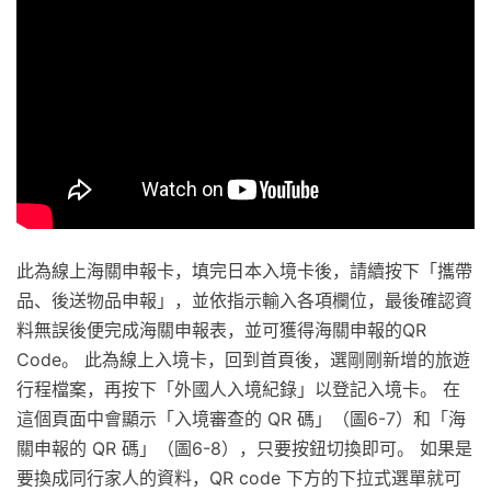
此為線上海關申報卡，填完日本入境卡後，請續按下「攜帶
品、後送物品申報」，並依指示輸入各項欄位，最後確認資
料無誤後便完成海關申報表，並可獲得海關申報的QR
Code。 此為線上入境卡，回到首頁後，選剛剛新增的旅遊
行程檔案，再按下「外國人入境紀錄」以登記入境卡。 在
這個頁面中會顯示「入境審查的 QR 碼」（圖6-7）和「海
關申報的 QR 碼」（圖6-8），只要按鈕切換即可。 如果是
要換成同行家人的資料，QR code 下方的下拉式選單就可