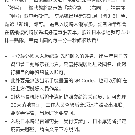
「護照」一欄狀態將顯示為「請登錄」（右圖），請選擇
「護照」並重新操作。 當系統出現確認訊息（圖8-6）時，
點選「新增」即可。 為免入境時人潮眾多，記者通常都會
在搭飛機的時候先填好這兩張表單，抵達日本機場就可以少
排一點隊，畢竟出國的每一分一秒都很珍貴！
・登錄外國人入境紀錄 先前輸入的姓名、出生年月日等
資訊會自動顯示在此頁，只需將現居地址及國名、此趟
行程目的等資訊輸入即可。
此外要是無法出示手機畫面的QR Code，也可以列印在
紙上方便機場人員作業。
到达马累机场后将卡连同护照交给海关官员，即可办理
30天落地签证，工作人员查验后会返还护照及出境联，
要妥善保管，出境时需要交回。
入境日本時是否還需要「受付濟證」、日本厚勞省指定
疫苗是哪些，請看文章下方說明。