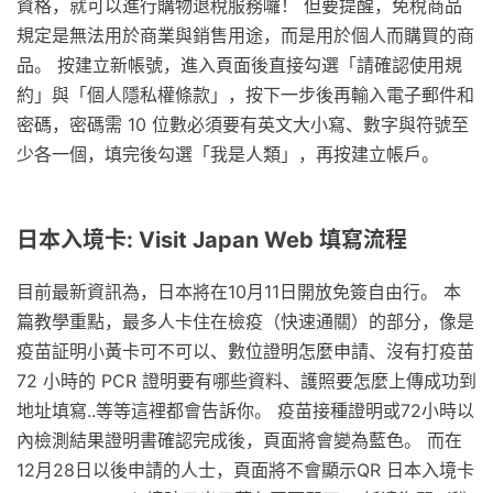
資格，就可以進行購物退稅服務囉！ 但要提醒，免稅商品
規定是無法用於商業與銷售用途，而是用於個人而購買的商
品。 按建立新帳號，進入頁面後直接勾選「請確認使用規
約」與「個人隱私權條款」，按下一步後再輸入電子郵件和
密碼，密碼需 10 位數必須要有英文大小寫、數字與符號至
少各一個，填完後勾選「我是人類」，再按建立帳戶。
日本入境卡: Visit Japan Web 填寫流程
目前最新資訊為，日本將在10月11日開放免簽自由行。 本
篇教學重點，最多人卡住在檢疫（快速通關）的部分，像是
疫苗証明小黃卡可不可以、數位證明怎麼申請、沒有打疫苗
72 小時的 PCR 證明要有哪些資料、護照要怎麼上傳成功到
地址填寫..等等這裡都會告訴你。 疫苗接種證明或72小時以
內檢測結果證明書確認完成後，頁面將會變為藍色。 而在
12月28日以後申請的人士，頁面將不會顯示QR 日本入境卡