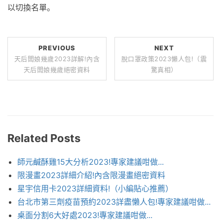
以切換名單。
PREVIOUS
NEXT
天后闆娘幾歲2023詳解!內含
脫口罩政策2023懶人包!（震
天后闆娘幾歲絕密資料
驚真相）
Related Posts
師元鹹酥雞15大分析2023!專家建議咁做...
限漫畫2023詳細介紹!內含限漫畫絕密資料
星宇信用卡2023詳細資料!（小編貼心推薦）
台北市第三劑疫苗預約2023詳盡懶人包!專家建議咁做...
桌面分割6大好處2023!專家建議咁做...