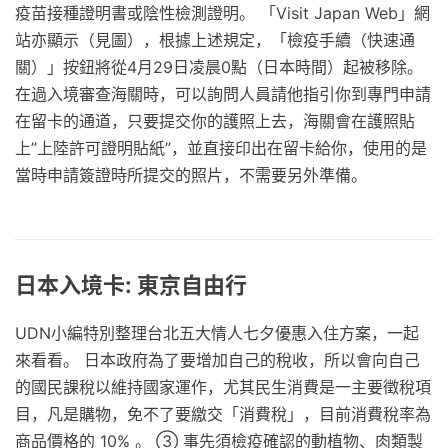
疫苗接種證明書或陰性檢測證明。 「Visit Japan Web」網
站亦顯示（見圖），根據上述規定，「檢疫手續（快速通
關）」按鈕將從4月29日凌晨0點（日本時間）起被移除。
在過入境審查海關時，可以詢問人員請他指引你到專門申請
在留卡的通道，只要提交你的護照上去，海關會在護照貼
上”上陸許可證明貼紙”，並直接印出在留卡給你，使用的是
當時申請簽證時所提交的照片，不需要另外準備。
日本入境卡: 東京自由行
UDN小編特別整理台北五大情人七夕優惠入住方案，一起
來看看。 日本政府為了要增加自己的稅收，所以會向自己
的國民課稅以維持國家運作，尤其民生消費是一主要徵稅項
目，凡是購物，免不了要繳交「消費稅」，目前消費稅率為
商品價格的 10% 。 ③ 事先須檢疫確認的動植物、肉類製