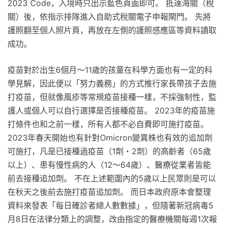
2023 Code，入境時只出示藍色頁面即可。 抵達海關（稅
關）後，依指示排隊進入自助式稅關電子申報閘門。 先將
護照翻至個人照片頁，再放在左側的護照感應區等資料讀取
成功。
疫苗對於出生6個月～11歲的孩童在科學方面也有一定的科
學見解，因此便以「努力義務」的方式推行家長帶孩子去施
打疫苗，但就像風疹等常規疫苗接種一樣，不採強制性，監
護人或個人可以自行選擇是否接種疫苗。 2023年的疫苗施
打條件也和之前一樣，所有人都不必自費即可施打疫苗。
2023年春天開始也有針對Omicron變異株也有效的追加劑
可施打，凡是已接種過疫苗（1劑・2劑）的高齡者（65歲
以上）、患有慢性病的人（12～64歲）、醫療從業者皆能
前去接種追加劑。 不在上述範圍內的5歲以上民眾則是可以
在秋天之後前去施打疫苗追加劑。 而日本政府原本會整理
資料來發表「每日確診者總人數數據」，但隨著新冠病毒5
月8日在法律分類上的調整，改由指定的醫療機關每週1次報