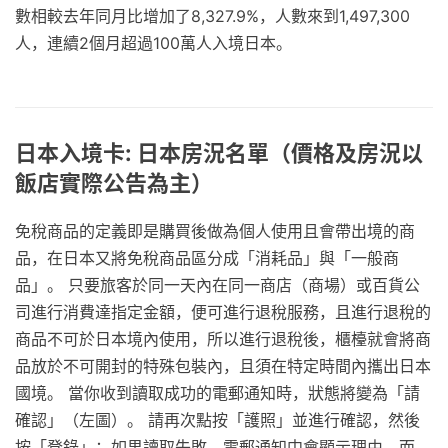
數相較去年同月比增加了8,327.9%，人數來到1,497,300
人，連續2個月超過100萬人入境日本。
日本入境卡: 日本房況名單（價格及房況以
飯店實際公告為主）
免稅商品的定義即是購買後做為個人使用且會帶出境的商
品，在日本又將免稅商品區分成「消耗品」與「一般商
品」。 只要旅客於同一天內在同一商店（商場）或百貨公
司進行消費達指定金額，便可進行退稅服務，且進行退稅的
商品不可於日本境內使用，所以進行退稅後，櫃檯就會將商
品放於不可開封的特殊包裝內，且須在特定時間內攜出日本
國境。 當你收到讀取成功的電郵通知時，狀態將變為「請
確認」（左圖）。 請再次點按「護照」並進行確認，然後
按「登錄」；如果讀取失敗，電郵通知中會顯示理由，而