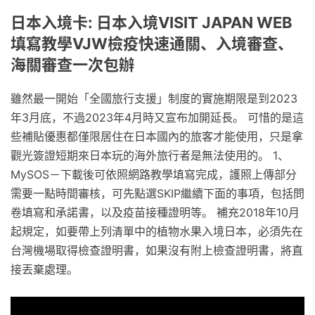
日本入境卡: 日本入境VISIT JAPAN WEB
填寫教學VJW檢疫快速通關、入境審查、
海關審查一次包辦
雖然最一開始「全國旅行支援」制度的實施期限是到2023
年3月底，不過2023年4月時又宣布加開延長。 可惜的是這
些補貼優惠都僅限居住在日本國內的旅客才能使用，只是拿
觀光簽證短期來日本玩的海外旅行者是無法使用的。 1、
MySOS－下載後可依照網路教學填寫完成，護照上傳部分
需要一點時間審核，可先點選SKIP繼續下面的事項，包括問
卷填寫和承諾書，以及疫苗接種證明等。 補充2018年10月
起規定，如要帶上列清單中的植物水果入境日本，必須先在
台灣機場取得檢查證明書，如果沒有附上檢查證明書，將直
接丟棄處理。