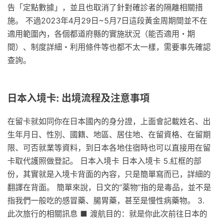
告「定點數據」，並且也取消了針對確診者的隔離相關措
施。 不過2023年4月29日~5月7日這段黃金周期間並不在
適用範圍內，各個都道府縣的實施狀況（能否適用・期
間）、制度詳細・利用條件等也都不太一樣，需要事先確認
查詢。
日本入境卡: 出境流程及注意事項
在留卡就如同你在日本國內的身分證，上面會記載姓名、出
生年月日、性別、國籍、地區、居住地、在留資格、在留期
限、可否就業等資料，到日本各地住宿時也可以直接用在留
卡取代護照做登記。 日本入境卡 日本入境卡 5.紅框的部
份，其實就是入境卡背面的內容，只是簡單寫而已，詳細的
翻譯在背面。 簡單來說，日文的”薬物”指的是毒品，並不是
指我們一般吃的感冒藥、腸胃藥，甚至是慢性病藥物。 3.
此次旅行的相關訊息 ■ 渡航目的：就是你此次前往日本的