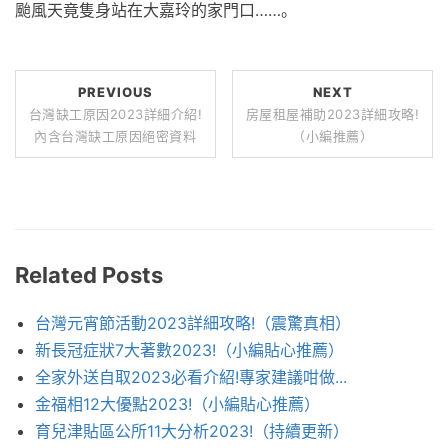
颱風天竟隻身站在大嘉玲的家門口……。
PREVIOUS
NEXT
台灣缺工原因2023詳細介紹!
房屋租屋補助2023詳細攻略!
內含台灣缺工原因絕密資料
（小編推薦）
Related Posts
台灣元宵節活動2023詳細攻略!（震驚真相）
新長冠症狀7大著數2023!（小編貼心推薦）
全家外送自取2023必看介紹!專家建議咁做...
金福相12大優點2023!（小編貼心推薦）
育兒津貼區公所11大分析2023!（持續更新）