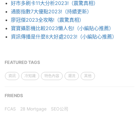
好市多刷卡11大分析2023!（震驚真相）
通膨指數7大優點2023!（持續更新）
廖冠傑2023全攻略!（震驚真相）
寶寶攝影機比較2023懶人包!（小編貼心推薦）
資訊傳播是什麼8大好處2023!（小編貼心推薦）
FEATURED TAGS
資訊
冷知識
特色內容
潮流
其他
FRIENDS
FCAS
28 Mortgage
SEO公司