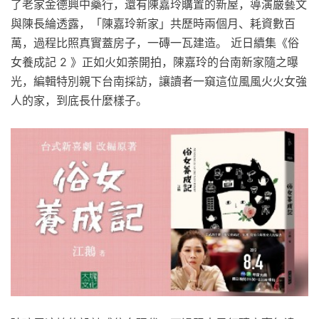
了老家金德興中藥行，還有陳嘉玲購置的新屋，導演嚴藝文
與陳長綸透露，「陳嘉玲新家」共歷時兩個月、耗資數百
萬，過程比照真實蓋房子，一磚一瓦建造。 近日續集《俗
女養成記 2 》正如火如荼開拍，陳嘉玲的台南新家隨之曝
光，編輯特別親下台南採訪，讓讀者一窺這位風風火火女強
人的家，到底長什麼樣子。