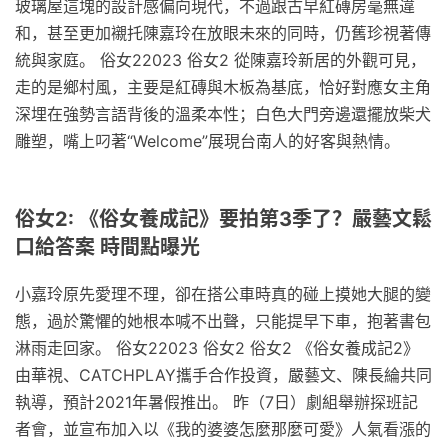
玻璃屋這塊的設計感偏向現代，不過跟古早紅磚房毫無違
和，甚至更加襯托陳嘉玲在放眼未來的同時，仍舊珍視著傳
統與家庭。 俗女22023 俗女2 從陳嘉玲新居的外觀可見，
走的是鄉村風，主要是紅磚與木板為基底，恰好對應女主角
深埋在強勢言語背後的溫柔本性；白色大門旁邊還擺放柴犬
雕塑，嘴上叼著“Welcome”展現台南人的好客與熱情。
俗女2: 《俗女養成記》要拍第3季了？嚴藝文鬆
口給答案 時間點曝光
小嘉玲原先愛理不理，卻在搭公車時真的碰上摸她大腿的變
態，過於驚懼的她根本喊不出聲，只能提早下車，抱著書包
淋雨走回家。 俗女22023 俗女2 俗女2 《俗女養成記2》
由華視、CATCHPLAY攜手合作投資，嚴藝文、陳長綸共同
執導，預計2021年暑假推出。 昨（7日）劇組舉辦探班記
者會，並宣布加入以《我的婆婆怎麼那麼可愛》人氣看漲的