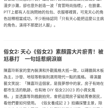
漫步沙灘，卻也意外創造一波「育萱時尚指標」，在臉書、
PTT上都有人在詢問她的包包、衣服哪裡買，可見天心的角
色詮釋相當成功，不少粉絲認同「只有天心能把這麼公主病
的角色，演得不那麼討人厭」。
俗女2: 天心《俗女2》素顏露大片瘀青！被
尪暴打 一句話惹網淚崩
陳嘉玲新家的室內裝潢和外觀風格大抵一致，以磚牆與木板
為主，沙發、地毯等軟裝則選用現代一點的風格。 導演嚴
藝文笑說：「陳嘉玲這個家，是我夢想中的家，房子有她在
都市生活的軌跡，也有她 DIY 俗女22023 的小資女風
格。」並透露等到戲劇拍完，會把這間房子留給菁寮居民，
看他們要如何使用。 《俗女養成記 2 》拍攝採雙主景，除