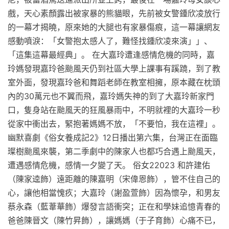
戲，天心素顏露出被家暴的熊貓眼，先前被女警鍾欣凌放行
的一幕才揭曉，原來她的大腿也有家暴傷痕，這一幕讓網友
感動噴淚：「女警抱太感人了，難怪找鍾欣凌來演」」、
「這集這幕最經典」。 在大嘉玲遭逢感情危機的同時，嘉
玲媽發現嘉玲爸颱風天仍到社區大學上課事有蹊蹺，到了教
室外面，發現嘉玲爸和舞蹈老師在教室相擁，原本藏在枕頭
內的30萬元也不翼而飛，嘉玲媽失神的到了大嘉玲新家門
口，隻身站在颱風天的狂風暴雨中，不明就裡的大嘉玲一秒
從家中衝出去，緊抱著媽媽不放，「不要怕，我在這裡」。
幽默喜劇《俗女養成記2》12日播出第六集，台灣正在面臨
璨樹颱風來襲，第二季劇中的陳家人也都巧合遇上颱風天，
遭遇感情危機，感情一夕變了天。 俗女22023 和許建佑
（陳家逵飾）遠距離的陳嘉明（宋偉恩飾），管不住自己的
心，讓他相當愧疚；大嘉玲（謝盈萱飾）因為懷孕，和男友
蔡永森（藍葦華飾）爆發言語衝突；正在和學妹追憶青春的
爸爸陳晉文（陳竹昇飾），讓媽媽（于子育飾）心痛不已，