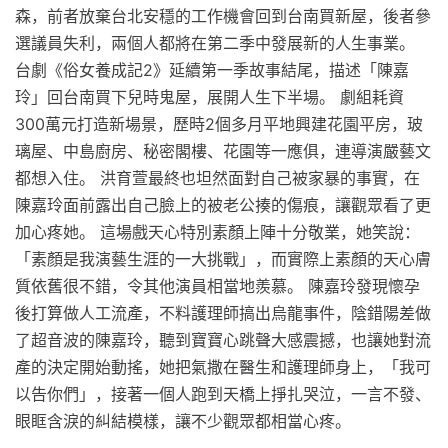
森，前者放棄台北安穩的工作機會回到台南買新屋，後者參
選議員失利，兩個人都將在第二季中發展新的人生事業。
台劇《俗女養成記2》延續第一季故事結尾，描述「陳嘉
玲」回台南買下兒時鬼屋，展開人生下半場。 劇組耗資
300萬元打造新場景，歷時2個多月平地興建花園平房，玻
璃屋、中島廚房、秘密閣樓、花園等一應俱，連導演嚴藝文
都想入住。 洪育萱最終也坦然面對自己被家暴的事實，在
陳嘉玲面前露出自己臉上的被老公揍的傷痕，讓觀眾看了更
加心疼她。 這場戲天心特別素顏上陣十分敬業，她笑說：
「素顏是我演藝生涯的一大挑戰」，而實際上素顏的天心膚
質依舊很不錯，令其他演員相當地羨慕。 陳嘉玲發現懷孕
後打算做人工流產，不料護理師搞出烏龍事件，陰錯陽差做
了超音波的陳嘉玲，聽到寶寶心跳聲大感震撼，也讓她對流
產的決定開始動搖，她把氣撒在醫生和護理師身上，「我可
以告你們」，接著一個人跑到天橋上掙扎哭泣，一言不發、
眼眶含淚的糾結模樣，讓不少觀眾都相當心疼。