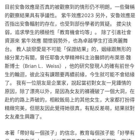
目前安魯效應是否真的被觀察到的情形仍不明朗，一些聲稱
的觀察結果具有爭議性。 紫牛效應2023 另外，安魯效應是
否指出安魯輻射的存在，也受到部份學者的質疑。 拔尖扶
弱，追求學生的積極性「教育機會均等」。 除了引進社會
資源來 紫牛效應 關懷弱勢外，也為卓越學生打造亮麗舞
台。 教人談戀愛是不可能「保證結果」的，姻緣跟無形的
緣分業力有關，曾任耶魯大學精神科主治醫師的布萊恩‧魏
斯博士（Brian L．Weiss），他的研究發現人的確有前世今
生的輪迴，彼此沒有課題要再續前緣，今生就可能不會結緣
了。 我有一位朋友是企業家，說起當初對女友一見鍾情的
原因，除了漂亮以外，是因為女友的褲襪破了一個大洞，在
赴約的路上弄破的，相較飯局上的其他女生，大家都打扮得
精緻完美，但朋友因此覺得她很真，有點反差萌，結果就對
女友產生興趣了。
本著「帶好每一個孩子」的信念，教育每個孩子能「好學有