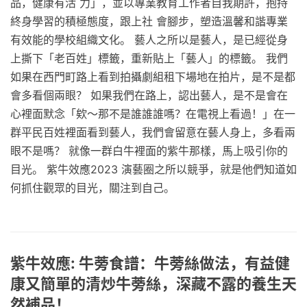
品，健康有活 力」，並以專業教育工作者自我期許，抱持
終身學習的積極態度，跟上社 會腳步，塑造溫馨和諧專業
有效能的學校組織文化。 藝人之所以是藝人，是已經從身
上撕下「老百姓」標籤，重新貼上「藝人」的標籤。 我們
如果在西門町路上看到拍攝劇組租下場地在拍片，是不是都
會多看個兩眼？ 如果我們在路上，認出藝人，是不是會在
心裡面默念「欸～那不是誰誰誰嗎？在電視上看過！」在一
群平民百姓裡面看到藝人，我們會留意在藝人身上，多看兩
眼不是嗎？ 就像一群白牛裡面的紫牛那樣，馬上吸引你的
目光。 紫牛效應2023 演藝圈之所以競爭，就是他們知道如
何抓住觀眾的目光，關注到自己。
紫牛效應: 牛蒡食譜：牛蒡絲做法，有益健
康又簡單的清炒牛蒡絲，深藏不露的養生天
然補品！