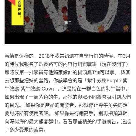
事情是這樣的，2018年我當初還在自學行銷的時候，在3月
的時候我報名了站長路可的內容行銷實戰班（現在沒開了）
那時候第一批學員有他獨家設計的貓頭鷹T恤可以拿。 與其
去想那些把妹的套路，你該學會的是「紫牛效應Purple 紫
牛效應 紫牛效應 Cow」，這是指在一群白色的乳牛當中，
如果出現了一頭紫色的牛，那牠的與眾不同將會吸引到人們
的目光。 如果你是產品的開發者，那就停止專牛角尖的想
要討好所有使用者吧。 如果你是行銷高手，別再把預算砸
向深似海的最大顧客群中，看看那些精美的手遊廣告，造成
了多少受眾的疲勞。