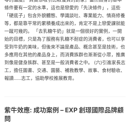
條件要有一定的水準，這也是戀愛的「先決條件」，這些
「硬底子」包含外貌體態、學識談吐、專業能力、情商修養
等，都是靠平常的累積養成出來的，肯定不是上戀愛課就能
一蹴可幾的。 「去乳糖牛奶」就是一個很好的實例，一開
始的目標，只是為了服務有乳糖不耐症的消費者，也可以享
受到牛奶的美味，但後來不論是產品、概念甚至是技術，也
多應用在其他的產品身上，而消費族群也漸漸從小眾，推廣
到像是健身族群、甚至是一般消費者之中。 (六)引進家長志
工，擔任圖書、交通、園藝、補救教學、故事、食材驗收、
報讀……志工，協助學校推展教育。
紫牛效應: 成功案例 – EXP 創璟國際品牌顧
問