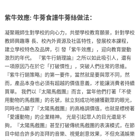
紫牛效應: 牛蒡食譜牛蒡絲做法：
凝聚親師生對學校的向心力，共塑學校教育願景，針對學校
教師興趣專 長、校內外資源及社區特性，發展校本課程，
建立學校特色及品牌，引 發「紫牛效應」，迎向教育變動
激烈的年代。 『紫牛行銷理論』之所以如此吸引人，還有
一項原因乃在於它「打破慣性」，突破人們往常的思維。
『紫牛行銷策略』的第一要件，當然就是要與眾不同，然
而，產品本身也必須有超越的價值意義，才能讓消費者持續
買單。 我們以『太陽馬戲團』而言，當年他們打著「不使
用動物的馬戲團」的名號，就立刻成功地擄獲觀眾的眼光，
同時也凸顯了『太陽馬戲團』的高格調價值，也就是標榜著
「愛護動物」的企業精神。 光是引起眾人的目光還是不
夠，『太陽馬戲團』甚至打破傳統馬戲團的表演模式，在節
目中結合許多的澎拜的音樂、視覺創意效果，不但充滿娛樂