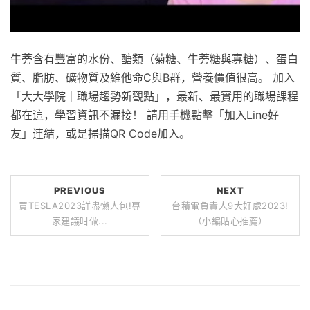
牛蒡含有豐富的水份、醣類（菊糖、牛蒡糖與寡糖）、蛋白
質、脂肪、礦物質及維他命C與B群，營養價值很高。 加入
「大大學院｜職場趨勢新觀點」，最新、最實用的職場課程
都在這，學習資訊不漏接！ 請用手機點擊「加入Line好
友」連結，或是掃描QR Code加入。
PREVIOUS
NEXT
買TESLA2023詳盡懶人包!專
台積電負責人9大好處2023!
家建議咁做...
（小編貼心推薦）