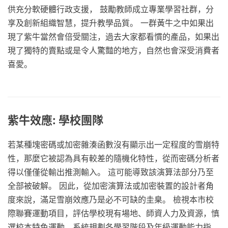
供充分軟硬體行政支援， 鼓勵教師成立專業學習社群，分
享及創新組織智慧，提升教學品質。 一群黃牛之中如果出
現了紫牛當然會倍受關注，過去大家都看慣的產品，如果出
現了獨特的賣點或是令人驚豔的地方，自然也會深受消費者
喜愛。
紫牛效應: 學校團隊
若某種塊密碼或加密雜湊函數沒有顯示出一定程度的雪崩特
性，那麼它被認為具有較差的隨機化特性，從而密碼分析者
得以僅僅從輸出推測輸入。 這可能導致該演算法部分乃至
全部被破解。 因此，從加密演算法或加密裝置的設計者角
度來說，滿足雪崩效應乃是必不可缺的圭臬。 檢視本市校
際聯賽運動項目，評估學校現有場地、師資人力及資源，慎
選校本特色運動，系統規劃各學習階段及年級運動能力指