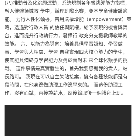
(八)推動普及化跳繩運動，系統規劃各年級跳繩能力指標，
融入健體領域教 學中，辦理班際比賽，奠基學童健康體適
能。 力行人性化領導，善用賦權增能（empowerment）策
略，透過對行政人員 的信任與賦權，給予表現的機會與舞
台，進而提升行政執行力，發揮行 政充分支援教師教學的
效能。 六、以能力為導向：培養具備學習認知、學習做
事、學習與人相處、學習 自我實現四大核心能力的學生，
使其能具備終身學習能力及勇於面對未 來全球化競爭的挑
戰。 這件事情是真實發生的，首先我要感謝我的貴人，站
長路可。 我現在可以自主架站接案，擁有各種技能都是有
段時間，在他身邊做助理工作邊學來的。 而這份助理工
作，沒有面試，直接談薪水，然後錄取後一個禮拜上班。