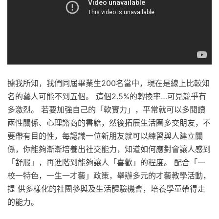
據我所知，我們同屆畢業生200名當中，現在是線上比較知
名的藝人可能不到五個。 這個2.5%的轉換率…可見競爭有
多激烈。 若要加強自己的「軟實力」，平常就可以多閱讀
兩性關係、心理諮商的書籍，然後拓展生活圈多交朋友，不
要帶有目的性，每認識一位新朋友就可以練習與人建立關
係，你能夠漸漸培養出社交能力，知道如何應對會讓人感到
「舒服」，再進階到能夠讓人「喜歡」的程度。 配合「一
校一特色，一生一才藝」政策，舉辦多元的才藝教學活動，
提 供多樣化的社團參與及生活體驗機會，培養學童帶得走
的能力。