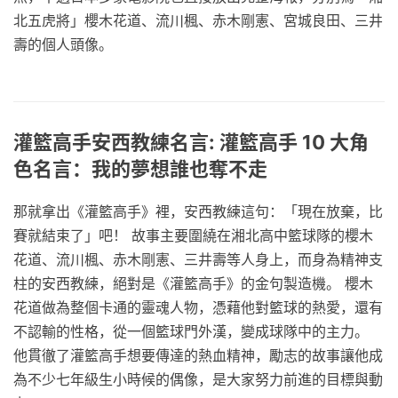
北五虎將」櫻木花道、流川楓、赤木剛憲、宮城良田、三井
壽的個人頭像。
灌籃高手安西教練名言: 灌籃高手 10 大角
色名言：我的夢想誰也奪不走
那就拿出《灌籃高手》裡，安西教練這句：「現在放棄，比
賽就結束了」吧！ 故事主要圍繞在湘北高中籃球隊的櫻木
花道、流川楓、赤木剛憲、三井壽等人身上，而身為精神支
柱的安西教練，絕對是《灌籃高手》的金句製造機。 櫻木
花道做為整個卡通的靈魂人物，憑藉他對籃球的熱愛，還有
不認輸的性格，從一個籃球門外漢，變成球隊中的主力。
他貫徹了灌籃高手想要傳達的熱血精神，勵志的故事讓他成
為不少七年級生小時候的偶像，是大家努力前進的目標與動