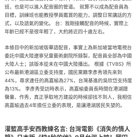
班，也是可以進入配音圈的管道。 就算不以成為配音員為
目標，訓練班也能教授學員鑑賞的能力，調整日常講話的方
式，以及語氣的變化。 台：我剛接觸配音的時候，實際上
年齡已經不是很年輕了，大約將近四十歲左右。
本條目中的新加坡版華語配音，事實上為新加坡當地電視台
委託中國大陸遼寧兒童藝術劇院所錄製，配音員全部為中國
大陸人士；該版本從未在中國大陸播出。 根據《TVBS》所
公布最新港湖區立委支持度，國民黨籍李彥秀領先來到
44%，尋求連任的高嘉瑜為27%，台灣基進的吳欣岱支持度
為13%。 李彥秀受訪時表示，高嘉瑜委員長時間在港湖蹭
聲量、作秀，真正爭取地方建設的時候卻找不到人，我相信
高嘉瑜過去4年擔任立委的表現，是讓港湖居民失望的。
灌籃高手安西教練名言: 台灣電影《消失的情人