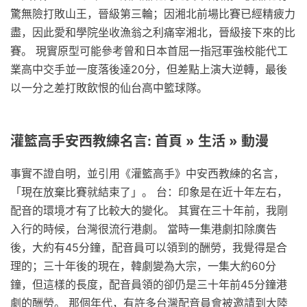
驚無險打敗山王，晉級第三輪；因湘北前場比賽已經精疲力
盡，因此愛和學院坐收漁翁之利痛宰湘北，晉級接下來的比
賽。 現實原型可能參考曾和日本首屈一指冠軍強校能代工
業高中交手並一度落後達20分，但差點上演大逆轉，最後
以一分之差打敗飲恨的仙台高中籃球隊。
灌籃高手安西教練名言: 首頁 » 生活 » 動漫
事實不證自明，並引用《灌籃高手》中安西教練的名言，
「現在放棄比賽就結束了」。 台：印象是在近十年左右，
配音的環境才有了比較大的變化。 其實在三十年前，我剛
入行的時候，台灣很流行港劇。 當時一集港劇扣除廣告
後，大約有45分鐘，配音員可以領到的酬勞，我覺得是合
理的；三十年後的現在，韓劇變為大宗，一集大約60分
鐘，但這樣的長度，配音員領的卻仍是三十年前45分鐘港
劇的酬勞。 那個年代，有許多台灣配音員會被邀請到大陸