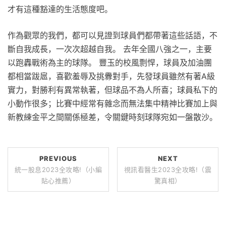
才有這種豁達的生活態度吧。
作為觀眾的我們，都可以見證到球員們都帶著這些話語，不
斷自我成長，一次次超越自我。 去年全國八強之一，主要
以跑轟戰術為主的球隊。 豐玉的校風剽悍，球員及加油團
都相當跋扈，喜歡羞辱及挑釁對手，先發球員雖然有著A級
實力，對勝利有異常執著，但球品不為人所喜；球員私下的
小動作很多；比賽中經常有雜念而無法集中精神比賽加上與
新教練金平之間關係極差，令關鍵時刻球隊宛如一盤散沙。
PREVIOUS
NEXT
統一股息2023全攻略!（小編
視訊看醫生2023全攻略!（震
貼心推薦）
驚真相）