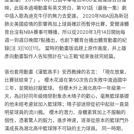
映，此版本過場動畫有英文旁白，第101話（最後一集）劇
中插入歌為迪克牛仔的無力去愛誰。 2020年NBA因為新冠
肺炎美國疫情的影響再加上球員確診而暫停比賽，愛爾達體
育台沒有NBA賽事可轉播，所以從2020年3月14日開始每
週一到週日晚間7點播出，也創下體育台播出體育動畫的紀
錄[注 3][10][11]。 當時的動畫版追趕上原作進度，井上雄
彥向動畫製作人告知預計在"山王戰"結束後就完結篇。
張也套用動畫《灌籃高手》安西教練的名言：「現在放棄，
比賽就結束了」。 櫻木花道在第50次告白失敗中渡過國中
三年，並開始討厭籃球。 但櫻木升上湘北高中一年級第一
天，為討好同年級暗戀對象赤木晴子的歡心，毫無籃球基礎
的他未經考慮就加入籃球隊；晴子卻迷戀從初中起就一直是
明星球員的流川楓。 櫻木的潛力、身體素質加上不服輸的
個性，憑著驚人的毅力，進步神速，逐漸從原本的籃球門外
漢成長為湘北高中籃球隊不可缺的主力球員。 同一時期，