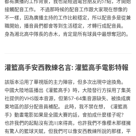
都有廣播的工作背景，我也是經過電台朋友的介紹，才開始
接觸配音工作。 不過那時候的配音工作跟大家現在想像的
不一樣，因為廣播主持的工作比較穩定，所以配音多是從兼
職開始，播音員們都會等到生活穩定，才轉行成配音員。
身為湘北高中隊長的赤木，肯定是所有球員中最想奪冠的。
灌籃高手安西教練名言: 灌籃高手電影特報
該版本沿用了華視版的主力陣容，但多次出現中途換角。
中國大陸地區播出《灌籃高手》時，大陸發行方採用了集英
社提供的VHS版本音源，但第57-64集音源缺失、被換成廣
東地區的部分配音員補配。 此時，我不禁在想，《灌籃高
手》動畫電影如果是全國大賽的話，會拍成什麼樣子呢？
也許我們的起點沒有流川來得高，也許我們不像櫻木那樣擁
有驚人的籃球天賦，但我們可以像安西教練所說的那樣，平