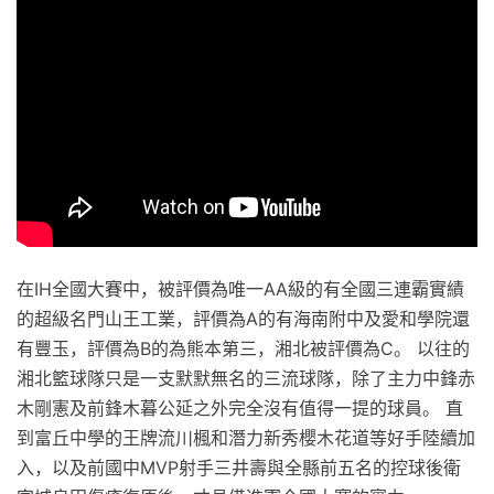
在IH全國大賽中，被評價為唯一AA級的有全國三連霸實績
的超級名門山王工業，評價為A的有海南附中及愛和學院還
有豐玉，評價為B的為熊本第三，湘北被評價為C。 以往的
湘北籃球隊只是一支默默無名的三流球隊，除了主力中鋒赤
木剛憲及前鋒木暮公延之外完全沒有值得一提的球員。 直
到富丘中學的王牌流川楓和潛力新秀櫻木花道等好手陸續加
入，以及前國中MVP射手三井壽與全縣前五名的控球後衛