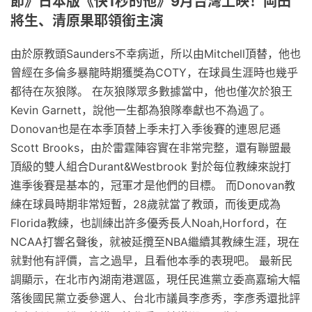
節》日本版《快1秒的他》9月台灣上映！岡田
將生、清原果耶領銜主演
由於原教頭Saunders不幸病逝，所以由Mitchell頂替，他也
曾經在多倫多暴龍時期獲獎為COTY，在球員生涯時也幾乎
都待在灰狼隊。 在灰狼隊眾多數據當中，他也僅次於狼王
Kevin Garnett，說他一生都為狼隊奉獻也不為過了。
Donovan也是在本季頂替上季未打入季後賽的連恩尼遜
Scott Brooks，由於雷霆陣容實在非常完整，還有聯盟最
頂級的雙人組合Durant&Westbrook 對於每位教練來說打
進季後賽是基本的，冠軍才是他們的目標。 而Donovan教
練在球員時期非常短暫，28歲就當了教頭，而後更成為
Florida教練，也訓練出許多優秀長人Noah,Horford，在
NCAA打響名聲後，就被延攬至NBA繼續其教練生涯，現在
就對他有評價，言之過早，且看他本季的表現吧。 最新民
調顯示，在北市內湖南港選區，現任民進黨立委高嘉瑜大幅
落後國民黨立委參選人、台北市議員李彥秀，李彥秀還批評