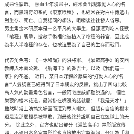
成惡性循環。 熱血少年漫畫中，經常會出現激勵人心的名
言，而黑暗奇幻系的《東京喰種》，也經常在對白中傳遞出
對生存、死亡、自我認同的想法，咀嚼後往往發人省思。
男主角金木研原本是一名平凡的大學生，但卻遭到吃人怪獸
「喰種」襲擊，搶救手術裡他被植入了喰種的器官，因此成
為半人半喰種的存在，也被迫要為了自己的生存而戰鬥。
代表角色有：《一休和尚》的洪將軍、《灌籃高手》的安西
教練與木暮公延、《航海王》的香吉士，以及《我們這一
家》的花爸。 近日，某日本媒體於募集的“打動人心的‘名
言’”人氣調查已經得到了日本網友的反饋，挑出了四句比較
高人氣的動畫角色名言，一般阿宅應該都聽說過的。 個性
樂觀的櫻木花道，最常掛在嘴邊的話就屬：「我是天才！」
雖然時常上演搞笑場面而遭到眾人嘲笑，但超有自信的櫻木
還是沒那麼輕易被擊敗，到最後終於證明自己在籃球上的天
分。 除此之外，官方也貼出部分《灌籃高手》電影版宣傳
照，不過日本多家電影院也直接放出完整海報，分別為「湘