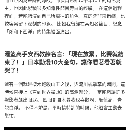
而且也因為聲線的緣故，飾演角色都以中年以上的角色為
主，也因此累積很多知識性節目旁白的經驗。 在這個過程
裡面，若能飾演到自己所嚮往的角色，真的會非常過癮，比
較容易留下深刻的印象。 比如我曾經在某知名節目，紀念
「鄭和下西洋」的特集裡面演出。
灌籃高手安西教練名言: 「現在放棄，比賽就結
束了！」日本動漫10大金句，讓你看著看著就
哭了！
還有一個就是櫻木絕殺山王之後，與流川楓擊掌的瞬間，這
時候直接上《直到世界盡頭》的高潮部分，一定能夠讓許多
觀影者飆出眼淚。 四眼哥哥木暮我也喜歡啊，顏值高，青
靚白淨。 不僅不妒忌，平時搞特訓的時候，他還會主動去
幫忙。