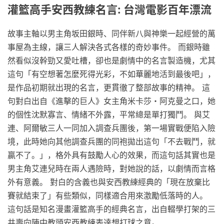
灌籃高手安西教練名言: 台灣電影百年漂流
故事主軸以男主角坂田銀時、同伴新八與神樂一起經營的萬
事屋為主線，讓三人解決各式各樣的奇妙事件。 而銀時雖
然看似沒幹勁又愛吐槽，卻也是劇情中的名言製造機，尤其
這句「有空想著怎麼死得光彩，不如華麗地活到最後吧」，
是作品初期就出現的名言，更貫徹了整部故事的精神。 這
句對白出自《進擊的巨人》女主角米卡莎・阿克曼之口，她
的個性沈默寡言、情緒不外露，平常總是單打獨鬥。 與艾
連、阿爾敏三人一同加入調查兵團後，第一場實戰便陷入險
境，此時她向其他調查兵團的同袍拋出這句「不去戰鬥，就
贏不了。」，格外具有鼓勵人心的效果，而這句話其實也是
男主角艾連兒時在兩人遇險時，對她說的話，以劇情而言格
外有意義。 對白的含義也與安西教練經典的「現在放棄比
賽就結束了」有些類似，同樣適合用來激勵低落時的人。
這句話是知名漫畫灌籃高手的經典名言，出自輟學打架的三
井壽向陣中教頭安西教練表達想打球之意。