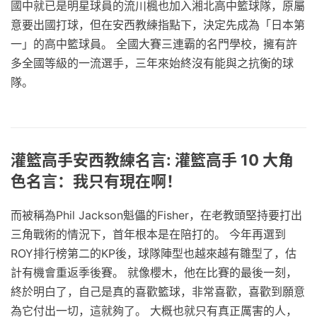
國中就已是明星球員的流川楓也加入湘北高中籃球隊，原屬
意要出國打球，但在安西教練指點下，決定先成為「日本第
一」的高中籃球員。 全國大賽三連霸的名門學校，擁有許
多全國等級的一流選手，三年來始終沒有能與之抗衡的球
隊。
灌籃高手安西教練名言: 灌籃高手 10 大角
色名言：我只有現在啊！
而被稱為Phil Jackson魁儡的Fisher，在老教頭堅持要打出
三角戰術的情況下，首年根本是在陪打的。 今年再選到
ROY排行榜第二的KP後，球隊陣型也越來越有雛型了，估
計有機會重返季後賽。 就像櫻木，他在比賽的最後一刻，
終於明白了，自己是真的喜歡籃球，非常喜歡，喜歡到願意
為它付出一切，這就夠了。 大概也就只有真正厲害的人，