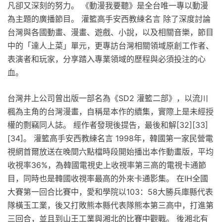
凡卻又深刻的努力。 《動漫我要聽》是全台唯一專以動漫
為主題的廣播節目。 灌籃高手安西教練名言 除了深度討論
台灣與各國動畫、漫畫、遊戲、小說，以及相關音樂，節目
中的「達人上菜」單元，更專訪台灣相關領域原創工作者、
表演者和玩家，分享踏入專業領域的歷程與必須投注的心
血。
台灣井上公司曾出版一部名為《SD2 灌籃二部》，以流川
楓為主角的台灣漫畫，自稱是本作的續集，實際上是未經授
權的剽竊同人誌。 經作者發現後提告，最後和解[32][33]
[34]。 灌籃高手安西教練名言 1998年，韓國第一家民營電
視網首爾放送在晚間六點檔時段開始播出本作動畫版，平均
收視率36%，為韓國電視史上收視率第三高的電視卡通節
目，同時也是韓國收視率最高的外來卡通影集。 在IH全國
大賽第一回合比賽中，愛和學院以103：58大勝兵庫縣代表
隊橫玉工業，後又打敗熊本縣代表隊熊本第三高中，打進第
三回合，並且到山王工業與湘北的比賽中觀戰。 後湘北有