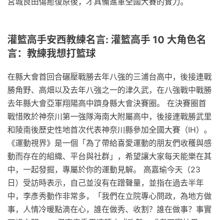
宮城良田傷癒復原後，才具備進軍全國大賽的實力。
灌籃高手安西教練名言: 灌籃高手 10 大角色名
言：教練我想打籃球
在縣大會首回合碾壓戰勝去年八強的三浦台高中，後接連戰
勝角野、高畑以及去年八強之一的津久武，在八強戰中戰勝
去年縣大會亞軍翔陽高中躋身縣大會決賽圈。 在決賽圈首
戰惜敗於神奈川第一強隊海南大附屬高中，後接連戰勝武里
和陵南後歷史性地首次代表神奈川縣參加全國大賽（IH）。
《運動視界》是一個「為了帶給喜愛運動的朋友們收穫與感
動而存在的組織、平台與社群」，希望讓大家每天能樂在其
中，一起發掘，專屬於你的運動見解。 高嘉瑜今天（23
日）受訪時表示，自己並沒有在蹭聲量，並指在過去半年
中，李彥秀動作非常多，「我們在立院專心問政，為地方做
事，人情冷暖點滴在心，誰在做秀、收割？誰在做事？事實