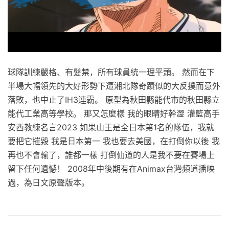
球隊訓練嚴格、有髮禁，所有球員統一理平頭。 然而在下
半場大幅領先的大好形勢下遭湘北隊奇蹟似的大反撲而意外
落敗，也中止了IH3連霸。 原型為秋田縣能代市的秋田縣立
能代工業高等學校。 那又怎麼樣 我的眼睛好幹澀 灌籃高手
安西教練名言2023 如果山王是全日本第1名的隊伍，我就
要把它摧毀 我是日本第一 我也要去美國，在打倒你以後 我
再也不會輸了，誰都一樣 打倒仙道的人是我不要在賽場上
留下任何遺憾！ 2008年中後期有在Animax台灣頻道播映
過，為日文原聲版本。