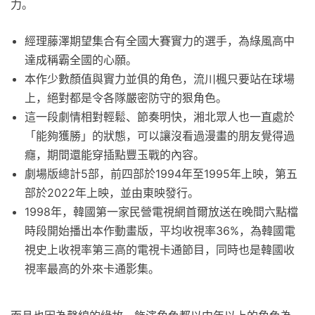
力。
經理藤澤期望集合有全國大賽實力的選手，為綠風高中
達成稱霸全國的心願。
本作少數顏值與實力並俱的角色，流川楓只要站在球場
上，絕對都是令各隊嚴密防守的狠角色。
這一段劇情相對輕鬆、節奏明快，湘北眾人也一直處於
「能夠獲勝」的狀態，可以讓沒看過漫畫的朋友覺得過
癮，期間還能穿插點豐玉戰的內容。
劇場版總計5部，前四部於1994年至1995年上映，第五
部於2022年上映，並由東映發行。
1998年，韓國第一家民營電視網首爾放送在晚間六點檔
時段開始播出本作動畫版，平均收視率36%，為韓國電
視史上收視率第三高的電視卡通節目，同時也是韓國收
視率最高的外來卡通影集。