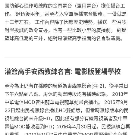
國防部心理作戰總隊的金門電台（軍用電台）擔任播音工
作。 退伍後兩年，甚至考入空軍廣播電台服務，一做就是
十三年左右。 工作內容除了因應歷史時勢，播送一些召喚
對岸投誠的政令宣導，也有一些比較小型的廣播劇。 經歷
籃球高低潮的三井，絕對是灌籃高手裡面的名言製造機。
灌籃高手安西教練名言: 電影版登場學校
至今為止仍有在播映的頻道為東森電影台[注 2]，從平常日
下午六點到八點、周休的動畫時段均有播映紀錄。 2013年
中華電信MOD曾由龍華電視龍華動畫台播出。 2015年9月
23日起由民視無線台播出HD雙語版，但當時無線版本的民
視無線台尚未升級HD，因此僅有部分有線電視業者及中華
電信MOD能收看到HD；2016年4月30日起，民視無線台再
度重播。 2019年11月7日由中華電信MOD愛爾達綜合台播