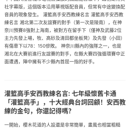
社字幕版，這個版本沿用華視版配音員，但常有中途變換配
音員的現象發生。 灌籃高手安西教練名言 灌籃高手安西教
練名言 湘北第二次友誼賽的對手（第一次是陵南），在神
奈川預賽8強對上海南，被對方在留手下（僅神及武藤2位
主力先發上場，牧、高砂及清田都坐板凳）及先發（小田）
有傷患下以78：150慘敗。 神奈川縣內的強隊之一，也是
湘北在大賽前進行友誼賽的對手，在縣大賽四強循環賽中正
面遭遇，陣中擁有不少縣內首屈一指的好手。
灌籃高手安西教練名言: 七年級懷舊卡通
「灌籃高手」，十大經典台詞回顧！安西教
練的金句，你還記得嗎？
一開始，櫻木花道的人設還是非常簡單，畫風也相當粗糙