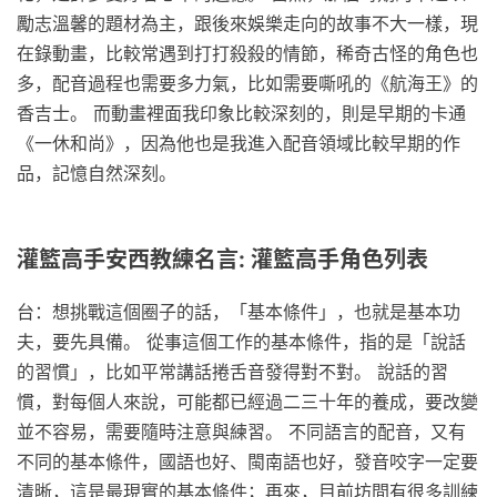
勵志溫馨的題材為主，跟後來娛樂走向的故事不大一樣，現
在錄動畫，比較常遇到打打殺殺的情節，稀奇古怪的角色也
多，配音過程也需要多力氣，比如需要嘶吼的《航海王》的
香吉士。 而動畫裡面我印象比較深刻的，則是早期的卡通
《一休和尚》，因為他也是我進入配音領域比較早期的作
品，記憶自然深刻。
灌籃高手安西教練名言: 灌籃高手角色列表
台：想挑戰這個圈子的話，「基本條件」，也就是基本功
夫，要先具備。 從事這個工作的基本條件，指的是「說話
的習慣」，比如平常講話捲舌音發得對不對。 說話的習
慣，對每個人來說，可能都已經過二三十年的養成，要改變
並不容易，需要隨時注意與練習。 不同語言的配音，又有
不同的基本條件，國語也好、閩南語也好，發音咬字一定要
清晰，這是最現實的基本條件；再來，目前坊間有很多訓練