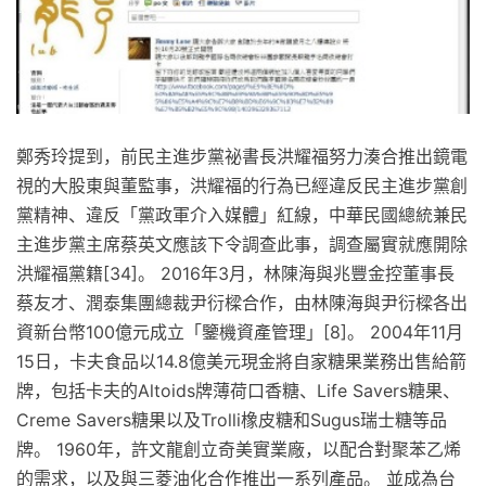
鄭秀玲提到，前民主進步黨祕書長洪耀福努力湊合推出鏡電
視的大股東與董監事，洪耀福的行為已經違反民主進步黨創
黨精神、違反「黨政軍介入媒體」紅線，中華民國總統兼民
主進步黨主席蔡英文應該下令調查此事，調查屬實就應開除
洪耀福黨籍[34]。 2016年3月，林陳海與兆豐金控董事長
蔡友才、潤泰集團總裁尹衍樑合作，由林陳海與尹衍樑各出
資新台幣100億元成立「鑒機資產管理」[8]。 2004年11月
15日，卡夫食品以14.8億美元現金將自家糖果業務出售給箭
牌，包括卡夫的Altoids牌薄荷口香糖、Life Savers糖果、
Creme Savers糖果以及Trolli橡皮糖和Sugus瑞士糖等品
牌。 1960年，許文龍創立奇美實業廠，以配合對聚苯乙烯
的需求，以及與三菱油化合作推出一系列產品。 並成為台