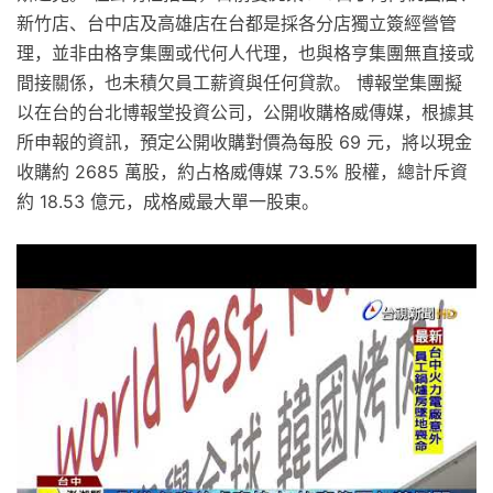
新竹店、台中店及高雄店在台都是採各分店獨立簽經營管
理，並非由格亨集團或代何人代理，也與格亨集團無直接或
間接關係，也未積欠員工薪資與任何貸款。 博報堂集團擬
以在台的台北博報堂投資公司，公開收購格威傳媒，根據其
所申報的資訊，預定公開收購對價為每股 69 元，將以現金
收購約 2685 萬股，約占格威傳媒 73.5% 股權，總計斥資
約 18.53 億元，成格威最大單一股東。