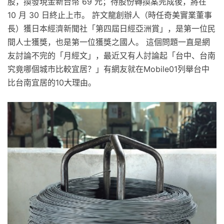
股，換發現金新台幣 69 元；待股份轉換案完成後，將在
10 月 30 日終止上市。 許文龍創辦人（時任奇美實業董事
長）獲日本經濟新聞社「第四屆日經亞洲賞」，是第一位民
間人士獲獎，也是第一位獲獎之國人。 這個問題一直是網
友討論不完的「月經文」，最近又有人討論起「台中、台南
究竟哪個城市比較宜居？」有網友就在Mobile01列舉台中
比台南宜居的10大理由。