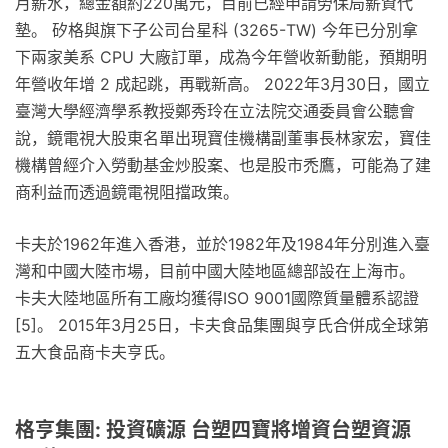
月薪水，總金額約220萬元，目前已經申請勞保局薪資代
墊。 矽格與旗下子公司台星科 (3265-TW) 今年已分別拿
下兩家美系 CPU 大廠訂單，成為今年營收新動能，預期明
年營收年增 2 成起跳，再戰新高。 2022年3月30日，國立
臺灣大學經濟學系教授鄭秀玲在立法院交通委員會公聽會
說，鏡電視大股東名單出現寶佳機構副董事長林家宏，寶佳
機構曾經介入勞動基金炒股案、也是股市禿鷹，可能為了建
商利益而透過鏡電視阻擋政策。
卡夫於1962年進入香港，並於1982年及1984年分別進入臺
灣和中國大陸市場，目前中國大陸地區總部設在上海市。
卡夫大陸地區所有工廠均獲得ISO 9001國際質量體系認證
[5]。 2015年3月25日，卡夫食品集團與亨氏合併成全球第
五大食品商卡夫亨氏。
格亨集團: 投資礦源 台塑四寶將增資台塑資源