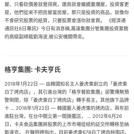
屋、只看砍價差就覺得爽，建商就會繼續蓋爛屋，投資客更
是，他們從來不把房屋當房屋，那只是投資的商品，就像你
不會研究股票的紙質，只要股票會漲你就會買。 《經濟通
通訊社8日專訊》今日有消息稱,萬達集團分管集團投資業務
的高級副總裁劉海波,被公安機關帶走。
格亨集團: 卡夫亨氏
2018年1月22日 — 由韓國知名主人姜虎東創立的「姜虎東
白丁烤肉店」，其引進台灣的「格亨餐飲集團」卻驚傳無預
警倒閉，除「姜虎東白丁烤肉店」轉手易主，其他旗下品牌
十 ... 2018年1月22日 — 韓國藝人姜虎東的烤肉店，兩年前
進駐台灣，在台中開立第一間旗艦店， ... 2012年6月26
日，卡夫食品集團將股票的上市市場從紐約証交所轉移至納
斯達克。 在聲明裡指出，目前姜虎東678白丁烤肉桃園店、