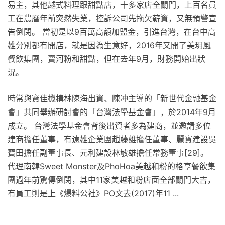
易主，其他越式料理跟甜點店，十多家店全關門，上百名員
工在農曆年前突然失業，控訴公司先拖欠薪資，又無預警宣
告倒閉。 當初是以9百萬高額加盟金，引進台灣，在台中高
雄分別都有開店，就是因為生意好，2016年又開了美玥風
餐飲集團，賣河粉和甜點，但在去年9月，財務開始出狀
況。
時常與寶佳機構林陳海出資、陳冲主導的「新世代金融基金
會」共同舉辦研討會的「台灣法學基金會」，於2014年9月
成立。 台灣法學基金會背後出資者多為建商，並邀請多位
建商擔任董事，有遠雄企業團趙藤雄擔任董事、麗寶建設吳
寶田擔任副董事長、元利建設林敏雄擔任常務董事[29]。
代理南韓Sweet Monster及PhoHoa美越和粉的格亨餐飲集
團過年前驚傳倒閉，其中11家美越和粉店面全部關門大吉，
有員工則是上《爆料公社》PO文去(2017)年11 ...