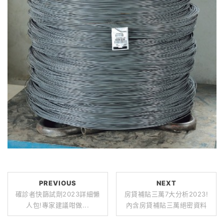
PREVIOUS
NEXT
確診者快篩試劑2023詳細懶
房貸補貼三萬7大分析2023!
人包!專家建議咁做...
內含房貸補貼三萬絕密資料