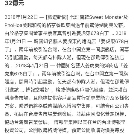
32億元
2018年1月22日 — [旅遊新聞] 代理南韓Sweet Monster及
PhoHoa美越和粉的格亨餐飲集團過年前驚傳倒閉與欠薪，
由於格亨集團董事長蔡宜真曾引進姜虎東678白丁 ... 2018
年1月21日 — 韓國知名藝人姜虎東的烤肉店「姜虎東678白
丁」，兩年前被引進台灣，在台中開立第一間旗艦店，開幕
時引起轟動，每天都有排隊人潮，但現在卻驚傳引進該店
的 ... 2018年1月21日 — 韓國知名藝人姜虎東的烤肉店「姜
虎東678白丁」，兩年前被引進台灣，在台中開立第一間旗
艦店，開幕時引起轟動，每天都有排隊人潮，但現在卻驚傳
引進該 ... 博報堂看好 ，格威傳媒客戶關係極佳，並深耕台
灣廣告市場，且能夠提供客戶高品質行銷專業能力及多樣化
方案，盼透過將格威傳媒納入博報堂集團，可結合兩公司專
長，拓展在台廣告市場業務發展，並藉由國際化營運規模，
協助台灣廣告業發展。 博報堂集團以其在台的台北博報堂
投資公司，公開收購格威傳媒，預定公開收購對價為每股