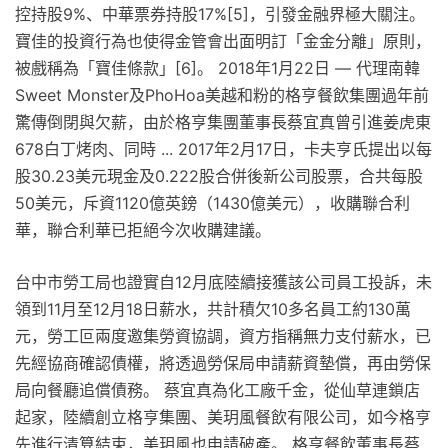
控持股9%、中華票券持股17%[5]，引發金融界極大關注。
寶佳的投資行為也使得金管會出面明訂「金金分離」原則，
被戲稱為「寶佳條款」[6]。 2018年1月22日 — 代理南韓
Sweet Monster及PhoHoa美越和粉的格亨餐飲集團過年前
驚傳倒閉與欠薪，由於格亨集團董事長蔡宜真曾引進姜虎東
678白丁烤肉、同時 ... 2017年2月17日，卡夫亨氏提出以每
股30.23美元現金及0.222股合併後新公司股票，合共每股
50美元，斥資1120億英鎊（1430億美元），收購聯合利
華，聯合利華已拒絕今次收購建議。
台中市勞工局也證實自12月底陸續接獲該公司員工投訴，未
領到11月至12月18日薪水，共計積欠10多名員工約130萬
元，勞工叵兩度邀集勞資協調，資方指稱無力支付薪水，已
先經協商確認債權，將透過勞保局申請薪資墊償，再由勞保
局向餐廳追償債務。 蔡宜真為化工廠千金，從仙草連鎖店
起家，陸續創立格亨集團、美玥風餐飲有限公司，如今格亨
先進行清算結束，美玥風也申請破產。 格亨餐飲董事長蔡