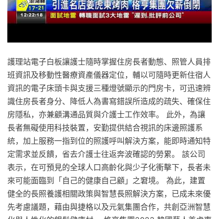
護理站電子白板讓護士隨時掌握住房長者動態、照管人員排
班資訊及移動性醫療資產儀器定位，輔以可隨時更新住宿人
資訊的電子床頭卡與支援三種燈號顯示的門房卡，可迅速辨
識住房長者身分、降低人為書寫錯誤所造成的疏失、確保住
房隱私，亦兼顧溝通品質與介護士工作效率。 此外，為讓
長者無礙使用科技裝置，安勤提供結合視訊的床邊照護系
統，加上服務一指到位的照護呼叫解決方案，能即時通知特
定需求並反饋，省去介護士往返奔波確認的勞累。 該公司
表示，在可預見的全球人口高齡化與少子化衝擊下，長者未
來可能面臨到「自己的健康自己顧」之窘境。 為此，建置
健全的長照養護相關政策與智慧長照解決方案，已成未來優
先考慮議題，藉由與捷格以及元氣集團合作，共創亞洲智慧