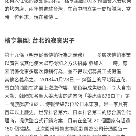
化與人性化的銀髮健康村。 格亨集團2023 韓國藝人姜虎東
的烤肉店，兩年前進駐台灣，在台中開立第一間旗艦店，當
時一位難求，現在卻傳 ...
格亨集團: 台北的寂寞男子
第十九條（明示從事傳銷行為之義務） 多層次傳銷事業
以廣告或其他使大眾可得知之方法招募 參加人 時，應
表明係從事多層次傳銷行為，並不得以招募員工或假借
其他名義為之。 2018年1月23日 — 烤盤上的厚切豬五花，
雪白的油脂在烤盤上滋滋作響，顏色染成焦糖色，令人食指
大動，韓國知名藝人姜虎東的烤肉店「姜虎東678白丁」第
一間旗艦店位於 ... 博報堂總部位於日本東京，是一家具有
百年以上歷史，世界排名第六、日本排名第二的綜合廣告代
理商，提供整合式行銷方案，目前在全球 20 個國家有超過
150 個據點。 此次股份轉換案換股對價為公司普通股每一