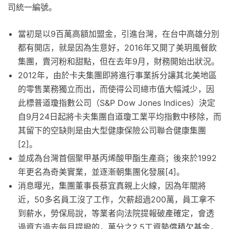
司統一編號。
當初是以9百萬高額加盟金，引進台灣，在台中高雄分別
都有開店，就是因為生意好，2016年又開了美玥風餐飲
集團，賣河粉和甜點，但在去年9月，財務開始出狀況。
2012年，由於卡夫集團即將進行事業拆分讓其北美地區
的零售業務獨立而出，而使得公司總市值大幅減少，因
此標普道瓊指數公司（S&P Dow Jones Indices）決定
自9月24日起將卡夫集團自道瓊工業平均指數中移除，而
其留下的空缺則是由大型健康保險公司聯合健康集團
[2]。
並成為台灣首個聚甲基丙烯酸甲酯生產商；後來於1992
年更名為奇美實業，並逐漸朝集團化發展[4]。
消息曝光，集團董事長蔡宜真親上火線，因為年關將
近，50多名員工沒了工作，欠薪超過200萬，員工拿不
到薪水，勞保局說，等業者向法院提報破產確定，會透
過資方過去每月提撥的，萬分之2.5工資墊償積欠基金，