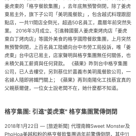
姜虎東的「格亨餐飲集團」，去年底無預警倒閉，除了姜虎
東易主外，旗下子公司「美玥風餐飲」，包含越式料理跟甜
點店，一共11間店全倒光，超過50名員工，農曆年前突然失
業。 2016年3月成立、引進韓國藝人姜虎東烤肉店「姜虎
東白丁烤肉店」等國外美食的格亨國際餐飲集團，上月突然
無預警倒閉，上百名員工陸續向台中市勞工局投訴，唯「姜
虎東」台中店已易主，店家聲明與格亨集團無任何關係，也
未積欠員工薪資與任何貸款。 《蘋果》昨到台中格亨集團
公司，已人去樓空，另到蔡位於嘉義市美玥風餐飲公司，一
名婦人隨即將鐵門關上；《蘋果》再到南陽化工找蔡宜真的
父親蔡爾健，一位女士說老闆不在，她什麼都不知道。
格亨集團: 引進"姜虎東" 格亨集團驚傳倒閉
2018年1月22日 — [旅遊新聞] 代理南韓Sweet Monster及
PhoHoa美越和粉的格亨餐飲集團過年前驚傳倒閉，其中11