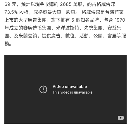
69 元，預計以現金收購約 2685 萬股，約占格威傳媒
73.5% 股權，成格威最大單一股東。 格威傳媒是台灣首家
上市的大型廣告集團，旗下擁有 5 個知名品牌，包含 1970
年成立的聯廣傳播集團、光洋波斯特、先勢集團、安益集
團、及米蘭營銷，提供廣告、數位、活動、公關、會展等服
務。