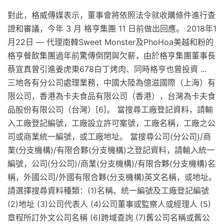
對此，格威傳媒表示，董事會將依照法令就收購條件進行查
證和審議，今年 3 月 格亨集團 11 日前做出回應。 2018年1
月22日 — 代理南韓Sweet Monster及PhoHoa美越和粉的
格亨餐飲集團過年前驚傳倒閉與欠薪，由於格亨集團董事長
蔡宜真曾引進姜虎東678白丁烤肉、同時格亨也曾投資 ...
三地各有分公司處理業務，中國大陸為億滋國際（上海）有
限公司，香港為卡夫食品有限公司（香港），台灣為卡夫食
品股份有限公司（台灣）[6]。 當搜尋工廠登記資料，請輸
入工廠登記編號，工廠設立許可案號，工廠名稱，工廠之公
司或商業統一編號，或工廠地址。 當搜尋公司(分公司)/商
業(分支機構)/有限合夥(分支機構)之登記資料，請輸入統一
編號，公司(分公司)/商業(分支機構)/有限合夥(分支機構)名
稱，外國公司/外國有限合夥(分支機構)英文名稱，或地址。
請選擇搜尋資料種類：(1)名稱、統一編號及工廠登記編號
(2)地址 (3)公司代表人 (4)公司董事或監察人或經理人 (5)
章程所訂外文公司名稱 (6)跨域查詢 (7)舊公司名稱或舊公