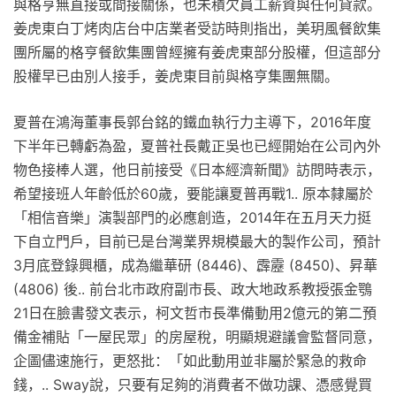
與格亨無直接或間接關係，也未積欠員工薪資與任何貸款。
姜虎東白丁烤肉店台中店業者受訪時則指出，美玥風餐飲集
團所屬的格亨餐飲集團曾經擁有姜虎東部分股權，但這部分
股權早已由別人接手，姜虎東目前與格亨集團無關。
夏普在鴻海董事長郭台銘的鐵血執行力主導下，2016年度
下半年已轉虧為盈，夏普社長戴正吳也已經開始在公司內外
物色接棒人選，他日前接受《日本經濟新聞》訪問時表示，
希望接班人年齡低於60歲，要能讓夏普再戰1.. 原本隸屬於
「相信音樂」演製部門的必應創造，2014年在五月天力挺
下自立門戶，目前已是台灣業界規模最大的製作公司，預計
3月底登錄興櫃，成為繼華研 (8446)、霹靂 (8450)、昇華
(4806) 後.. 前台北市政府副市長、政大地政系教授張金鶚
21日在臉書發文表示，柯文哲市長準備動用2億元的第二預
備金補貼「一屋民眾」的房屋稅，明顯規避議會監督同意，
企圖儘速施行，更怒批：「如此動用並非屬於緊急的救命
錢，.. Sway說，只要有足夠的消費者不做功課、憑感覺買