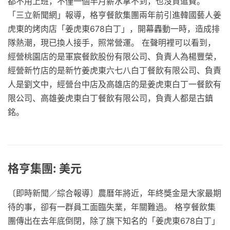
都不用上班，不僅一個半月薪水拿不到，也沒資遣費。
「三立新聞網」報導，格亨餐飲集團兩年前引進韓國藝人姜
虎東的烤肉店「姜虎東678白丁」，開幕轟動一時，造成排
隊熱潮，現已換人接手，照常營運。 在聲明裡可以看到，
經營桃園店的是軍宸餐飲股份有限公司、負責人為楊豐榮，
經營新竹店的是新竹姜虎東六七八白丁餐飲有限公司、負責
人是劉文中，經營台中店及高雄店的是姜虎東白丁一餐飲有
限公司、高雄姜虎東白丁餐飲有限公司，負責人都是古鎮
銘。
格亨集團: 美元
〔即時新聞／綜合報導〕農曆年將近，年終獎金是大家最期
待的事，卻有一群員工面臨失業，年關難過。 格亨餐飲集
團傳出在去年底倒閉，除了旗下知名的「姜虎東678白丁」