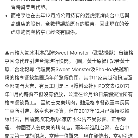
暫時幫業者代墊。
而格亨也在去年12月將公司持有的姜虎東烤肉台中店與
高雄店的股份，全數轉讓給原有的股東，因此現在的姜
虎東烤肉與格亨已經沒有關係。
▲南韓人氣冰淇淋品牌Sweet Monster（甜點怪獸）曾被格
亨國際代理引進台灣進行快閃。 (圖／黃士原攝) 記者黃士
原／台北報導 代理南韓Sweet Monster及PhoHoa美越和
粉的格亨餐飲集團過年前驚傳倒閉，其中11家美越和粉店面
全部關門大吉，有員工則是上《爆料公社》PO文去(2017)
年11月的薪資不但沒有發放，公還在12月18日集體資遣所有
格亨餐飲員工。 至於姜虎東烤肉，雖是格亨餐飲董事長蔡
宜真所引進、格亨也有投資，但在2017年12月已將持股轉
讓出去，目前姜虎東烤肉4家店也公告不受影響、正常營
運。 韓國藝人姜虎東的烤肉店，兩年前進駐台灣，在台中
開立第一間旗艦店，當時一位難求，現在卻傳出，當初引進