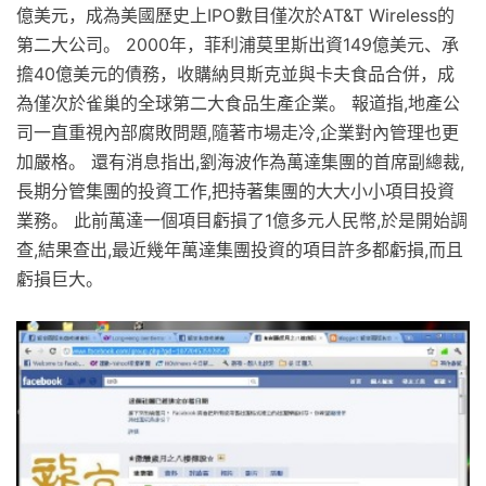
億美元，成為美國歷史上IPO數目僅次於AT&T Wireless的
第二大公司。 2000年，菲利浦莫里斯出資149億美元、承
擔40億美元的債務，收購納貝斯克並與卡夫食品合併，成
為僅次於雀巢的全球第二大食品生產企業。 報道指,地產公
司一直重視內部腐敗問題,隨著市場走冷,企業對內管理也更
加嚴格。 還有消息指出,劉海波作為萬達集團的首席副總裁,
長期分管集團的投資工作,把持著集團的大大小小項目投資
業務。 此前萬達一個項目虧損了1億多元人民幣,於是開始調
查,結果查出,最近幾年萬達集團投資的項目許多都虧損,而且
虧損巨大。