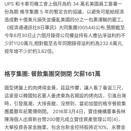
UPS 和卡車司機工會上個月為約 34 萬名美國員工簽署一
份為期 格亨集團 5 年的暫定合約協議，以避免可能給經濟
造成數十億美元損失並擾亂美國四分之一包裹運輸的罷工。
《經濟通通訊社8日專訊》大同集團(00544)公布,預期截至
今年6月30日止六個月錄得公司權益持有人應佔淨溢利約不
少於1120萬元,相對截至去年同期錄得溢利約為232.6萬元,
按年增不少於約3.82倍。
格亨集團: 餐飲集團突倒閉 欠薪161萬
圓型烤盤上的肉烤得金黃，茲茲作響，讓人看了垂涎三尺，
這家是以韓國知名藝人姜虎東為名開設的烤肉店，引進台灣
時，引發風潮，大排長龍，沒想到，當初加盟的格亨餐飲集
團農曆年前驚傳倒閉。 2016年3月4日，寶佳機構董事長林
陳海個人出資新台幣200億元成立寶佳資產管理公司[4]，
大舉投資各家金融業，包含台新金控持股將近10%、永豐金