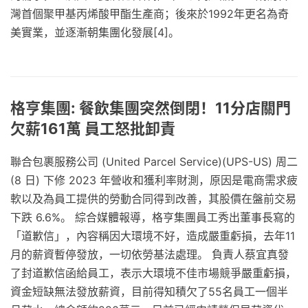
灣首個聚甲基丙烯酸甲酯生產商；後來於1992年更名為奇
美實業，並逐漸朝集團化發展[4]。
格亨集團: 餐飲集團突然倒閉！11分店關門
欠薪161萬 員工怒批卸責
聯合包裹服務公司 (United Parcel Service)(UPS-US) 周二
(8 日) 下修 2023 年營收和獲利率財測，原因是電商需求疲
軟以及為員工提供的勞動合同得到改善，其股價在盤前交易
下跌 6.6%。 綜合媒體報導，格亨集團員工秀出董事長寫的
「道歉信」，內容稱因大環境不好，造成嚴重虧損，去年11
月的薪資暫停發放，一切依勞基法處理。 負責人蔡宜真發
了封道歉信函給員工，表示大環境不佳市場競爭嚴重虧損，
資金短缺無法發放薪資，目前得知積欠了55名員工一個半