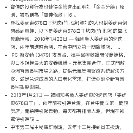
寶佳的投資行為也使得金管會出面明訂「金金分離」原
則，被戲稱為「寶佳條款」[6]。
尋找姜虎東678白丁烤肉(竹北店)資訊的人也對姜虎東倒
閉感到興趣，以下是姜虎東678白丁烤肉(竹北店)的靠北
餐廳情報，2018年1月22日 — 韓國藝人姜虎東的烤肉
店，兩年前進駐台灣，在台中開立第一間旗艦店， ...
IPC 廠安勤 (3479) 攻長照，攜手醫療軟體開發商捷格，
與日本規模最大的安養機構 - 元氣集團合作，正式開啟
亞洲智慧長照市場之路，提供元氣集團醫療系統解決方
案，滿足急速成長的人口老化需求，打造亞洲全新智慧
長照銀髮樂園。
2018年1月21日 — 韓國知名藝人姜虎東的烤肉店「姜虎
東678白丁」，兩年前被引進台灣，在台中開立第一間旗
艦店，開幕時引起轟動，每天都有排隊人潮，但現在卻
驚傳引進該 ...
中市勞工局主秘羅群穆說，去年十二月接到員工投訴，