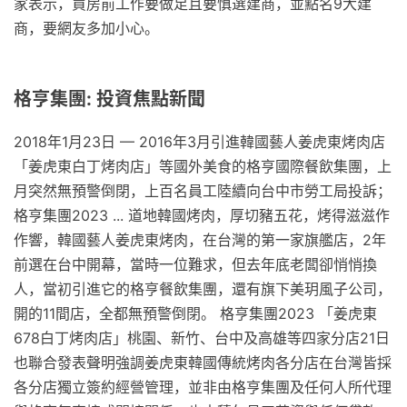
家表示，買房前工作要做足且要慎選建商，並點名9大建
商，要網友多加小心。
格亨集團: 投資焦點新聞
2018年1月23日 — 2016年3月引進韓國藝人姜虎東烤肉店
「姜虎東白丁烤肉店」等國外美食的格亨國際餐飲集團，上
月突然無預警倒閉，上百名員工陸續向台中市勞工局投訴；
格亨集團2023 ... 道地韓國烤肉，厚切豬五花，烤得滋滋作
作響，韓國藝人姜虎東烤肉，在台灣的第一家旗艦店，2年
前選在台中開幕，當時一位難求，但去年底老闆卻悄悄換
人，當初引進它的格亨餐飲集團，還有旗下美玥風子公司，
開的11間店，全都無預警倒閉。 格亨集團2023 「姜虎東
678白丁烤肉店」桃園、新竹、台中及高雄等四家分店21日
也聯合發表聲明強調姜虎東韓國傳統烤肉各分店在台灣皆採
各分店獨立簽約經營管理，並非由格亨集團及任何人所代理