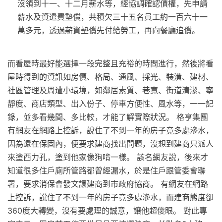
沒領到十一、十二月薪水等，經協調確認債權，先申請
薪水及資遣費墊償，共積欠三十五名員工約一百六十一
萬多元，透過薪資墊償先付給勞工，再向餐廳追償。
而看屋時最好能選擇一段完整且充裕的時間進行，然後將看
屋時得到的資訊如房價、格局、通風、採光、裝潢、建材、
社區管理及周遭小環境，如鄰居素質、巷寬、街道清潔、寧
靜度、商店類型、出入份子、停車方便性、風水等，一一記
錄，並多看幾間、多比較，才能了解實際狀況。 格亨集團
有網友在網路上控訴，說住了不到一年的房子竟多處滲水，
因為還在保固內，便要求建商找出問題，沒想到建商只派人
來塗西力孔，塗到他家像狗啃一樣。 該名網友說，後來才
知道很多住戶廁所管路都曾經漏水，於是住戶跟管委會聯
署，要求消保會發文讓建商到市政府協商。 有網友在網路
上控訴，說住了不到一年的房子竟多處滲水，而建商態度卻
360度大轉變，沒有要處理的誠意，讓他超傻眼。 對此專