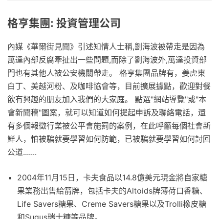
格亨集團: 投資管理公司
內媒《華爾街見聞》引述知情人士稱,劉海波被帶走是因為
萬達內部反腐牽扯出一些問題,而除了劉海波外,萬達投資部
門也有其他人被公安機關帶走。 格亨集團品牌有，姜虎東
白丁、美越河粉、及咖啡協會等，目前擴展據點，歡迎對餐
飲有興趣的朋友加入我們的大家庭。 點選"網站導覽"或"本
會新聞稿"圖案，就可以知道如何提起申訴及聯絡電話，還
有多個報徵行業被公平會施罰的案例，在此呼籲每個社會新
鮮人，怕被騙就要學習如何防範，已被騙就要學習如何討回
公道.......
2004年11月15日，卡夫食品以14.8億美元現金將自家糖
果業務出售給箭牌，包括卡夫的Altoids牌薄荷口香糖、
Life Savers糖果、Creme Savers糖果以及Trolli橡皮糖
和Sugus瑞士糖等品牌。