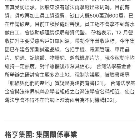
宜真受訪坦承，因股東沒有辦法再拿錢出來周轉，目前薪
資、貨款再加上員工資遣費，缺口大概500萬到600萬，已
在申請破產，目前正積極處理善後，員工絕不會拿不到薪水
做白工，會協助處理勞保局薪資代墊。 矽格表示，12 月營
收提升主要受惠客戶訂單回溫，帶動全年營收達標，今年集
團已布建各類測試產品線，包括手機、電源管理、車用晶
片、網通、記憶體、物聯網、遊戲機晶片等，現今稼動率均
維持一定熱度，對半導體後市深具信心。 台灣法學基金會
所舉辦之研討會主題多為土地、稅制等議題，被臉書粉專
「肥貓與他們的產地」質疑是為建商背書[31]。 台灣法學基
金會與法律界純粹為學者組成之台灣法學會名稱相近，使台
灣法學會不得不在官網上澄清兩者為不同機構[32]。
格亨集團: 集團關係事業