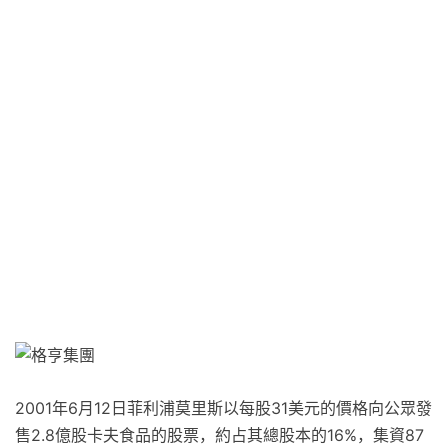
2001年6月12日菲利浦莫里斯以每股31美元的價格向公眾發
售2.8億股卡夫食品的股票，約占其總股本的16%，集資87