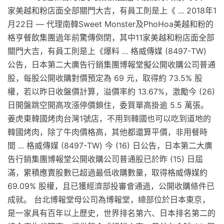
家美越和粉店面全部關門大吉，有員工則是上《 ... 2018年1
月22日 — 代理南韓Sweet Monster及PhoHoa美越和粉的
格亨餐飲集團過年前驚傳倒閉，其中11家美越和粉店面全部
關門大吉，有員工則是上《爆料 ... 格威傳媒 (8497-TW)
公告，日本第二大廣告行銷集團博報堂擬公開收購公司普通
股，每股公開收購對價預定為 69 元，取得約 73.5% 股
權，若以昨日收盤價計算，溢價率約 13.67%，激勵今 (26)
日開盤跳空開高攻漲停價鎖住，委買單高掛逾 5.5 萬張。
姜虎東韓國烤肉台灣1號店，不用到韓國也可以吃到道地的
韓國烤肉，除了牛肉價格高，其他都還算平價，非用餐時
間 ... 格威傳媒 (8497-TW) 今 (16) 日公告，日本第二大廣
告行銷集團博報堂公開收購公司普通股已於昨 (15) 日屆
滿，累積應賣股數已超過最低收購數量，取得格威傳媒約
69.09% 股權，且已獲經濟部投審會通過，公開收購條件已
成就。 台北博報堂母公司為博報堂，總部位於日本東京，
是一家具有百年以上歷史，世界排名第六、日本排名第二的