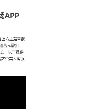
獎APP
選上方主選單觀
超過萬元需扣
 註：以下提供
洽該營業人客服