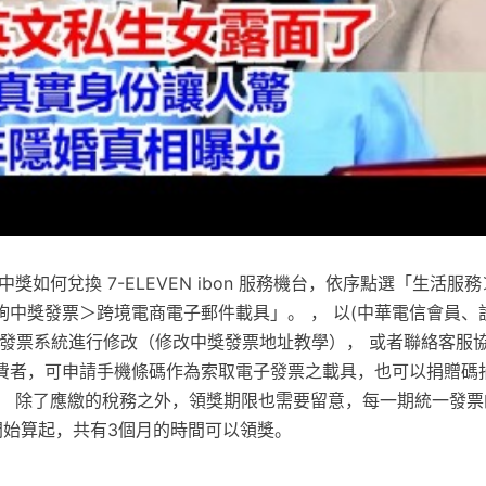
獎如何兌換 7-ELEVEN ibon 服務機台，依序點選「生活服
詢中獎發票＞跨境電商電子郵件載具」。 ， 以(中華電信會員、
子發票系統進行修改（修改中獎發票地址教學）， 或者聯絡客服協
費者，可申請手機條碼作為索取電子發票之載具，也可以捐贈碼
。 除了應繳的稅務之外，領獎期限也需要留意，每一期統一發票
開始算起，共有3個月的時間可以領獎。