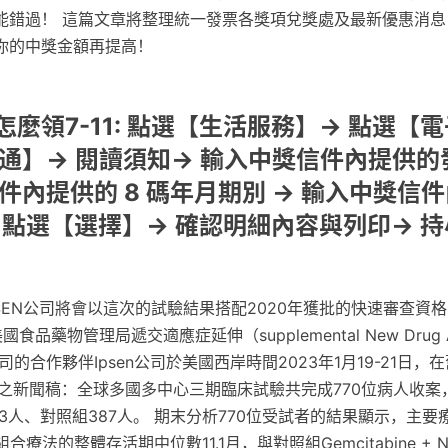
能錯過！ 這篇文章將整理統一發票各獎項兌獎處及最新優惠消息
你的中獎金額再提高！
麼領7-11: 點選【生活服務】→ 點選【
財通】→ 閱讀須知→ 輸入中獎信件內提供的
件內提供的 8 碼年月期別 → 輸入中獎信
→ 點選【選擇】→ 確認明細內容與列印→ 
EN公司將會以這次的試驗結果搭配2020年獲批的快速審查資格（Fa
美國食品藥物管理局遞交適應症延伸（supplemental New Drug Ap
的合作夥伴Ipsen公司於美國西岸時間2023年1月19-21日，
報告之新聞稿：全球多國多中心三期臨床試驗共完成770位病人收案
組383人、對照組387人。 期末分析770位受試者的結果顯示，主
組合療法的整體存活期中位數11.1月，與對照組Gemcitabine + Nab-