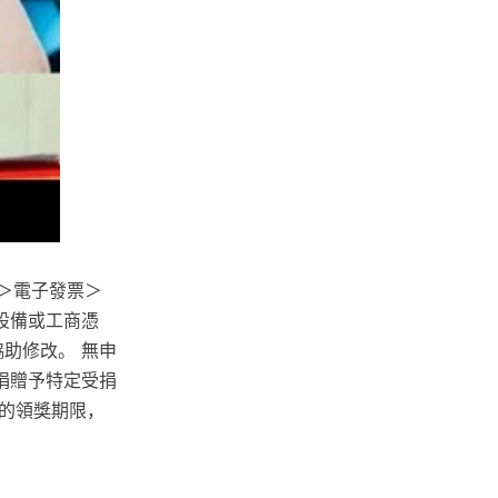
務＞電子發票＞
設備或工商憑
助修改。 無申
捐贈予特定受捐
的領獎期限，