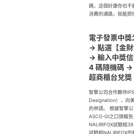
碼，這個好康你也不
消費的通路，就能把
電子發票中獎怎
→ 點選【金
→ 輸入中獎信
4 碼隨機碼 
超商櫃台兌獎
智擎公司合作夥伴IPS
Designation），向
的申請。 根據智擎公司
ASCO-GI之口頭
NALIRIFOX試驗
試驗組NALIRIFOX的