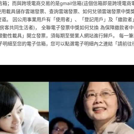
o信箱；而與跨境電商交易的是gmail信箱(這個信箱即是跨境電
何使用載具儲存雲端發票、查詢雲端發票、如何兌領雲端發票中獎
救管道。 因公用事業用戶有「使用者」、「登記用戶」及「繳款者
房客共同生活者)， 全聯電子發票中獎如何兌換 為保障繳款者
變動性載具」開立發票，須每期至營業人網站進行歸戶。 每一筆
會發送電子明細至您的電子信箱，您可以點選電子明細內之連結「請前
。