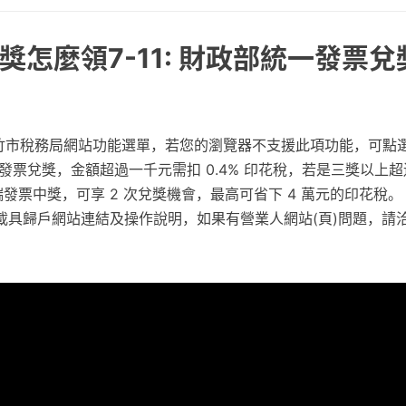
怎麼領7-11: 財政部統一發票兌
供新竹市稅務局網站功能選單，若您的瀏覽器不支援此項功能，可點
發票兌獎，金額超過一千元需扣 0.4% 印花稅，若是三獎以上
雲端發票中獎，可享 2 次兌獎機會，最高可省下 4 萬元的印花稅。
載具歸戶網站連結及操作說明，如果有營業人網站(頁)問題，請