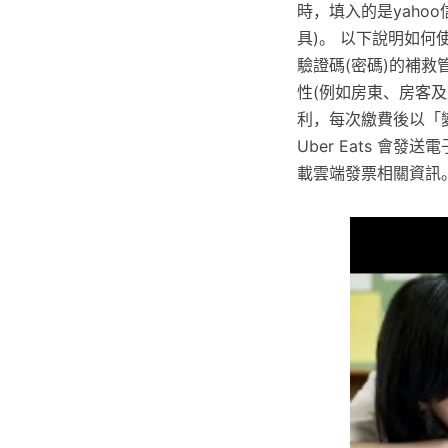
時，填入的是yaho
具)。 以下說明如
驗證碼(密碼)的補
性(例如房東、房客及
利，每次繳費後以「
Uber Eats 
載雲端發票相關資訊