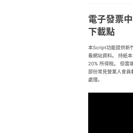
電子發票中獎
下載點
本Script功能提
看網站資料。 持紙本
20% 所得稅。 但
部份常見營業人會員
處理。