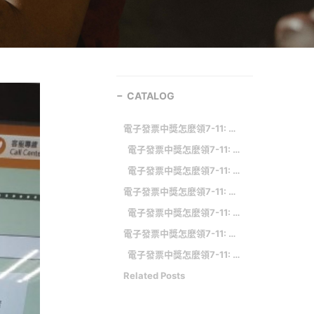
CATALOG
電子發票中獎怎麼領7-11: 財政部統一發票兌獎APP下載點
電子發票中獎怎麼領7-11: 點選【生活服務】→ 點選【電子發票】→ 點選【金財通】→ 閱讀須知→ 輸入中獎信件內提供的發票號碼→ 輸入中獎信件內提供的 8 碼年月期別 → 輸入中獎信件內提供的 4 碼隨機碼 → 點選【選擇】→ 確認明細內容與列印→ 持小白單至超商櫃台兌獎
電子發票中獎怎麼領7-11: 相關文章
電子發票中獎怎麼領7-11: 下載「發票怪獸」讓雲端發票對獎變得更加便利、有趣，還可以用怪獸幣抽獎賺好禮！
電子發票中獎怎麼領7-11: 中獎發票 711-IBON 兌獎操作流程
電子發票中獎怎麼領7-11: 【雲端發票專屬獎 500 元】可買 548 元 7-ELEVEN 商品： 加碼 48 元
電子發票中獎怎麼領7-11: 發票怪獸APP下載傳送門
Related Posts