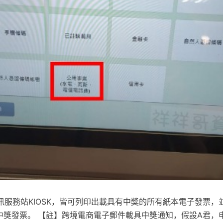
訊服務站KIOSK，皆可列印出載具有中獎的所有紙本電子發票，
的中獎發票。 【註】跨境電商電子郵件載具中獎通知，假設A君，