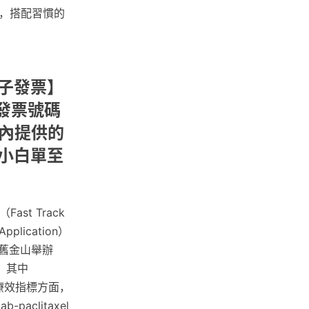
，搭配習慣的
電子發票】
發票號碼
件內提供的
持小白單至
st Track
plication）
在舊金山舉辦
，其中
要療效指標方面，
paclitaxel