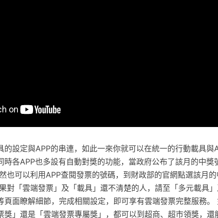
具的設定與APP的串連，如此一來你就可以在統一的行動載具與A
同時各APP也多設有自動對獎的功能，當政府公布了該月的中獎
當然也可以利用APP查閱發票的號碼，到財政部的官網點選該月
如果對「雲端發票」及「載具」還不清楚的人，請至「多元載具」
等頁面瞭解細節，完成相關設定，即可享有雲端發票完整服務。 
票獎」還是「雲端發票專屬獎」，都可以到超商、超市領獎，還