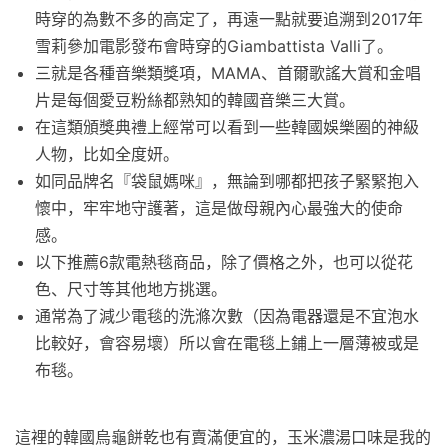
時穿的為數不多的高定了，再遠一點就要追溯到2017年
雪莉參加電影發布會時穿的Giambattista Valli了。
三就是各種音樂類獎項，MAMA、首爾歌謠大賞和金唱
片是每個愛豆粉絲都熟知的韓國音樂三大賞。
在這類頒獎典禮上經常可以看到一些韓國娛樂圈的神級
人物，比如全度妍。
如同品牌名『袋鼠媽咪』，無論到哪都把孩子緊緊抱入
懷中，牢牢地守護著，這是做母親內心最強大的使命
感。
以下推薦6款電熱毯商品，除了價格之外，也可以從花
色、尺寸等其他地方挑選。
通常為了減少電毯的洗滌次數（因為電器還是不宜泡水
比較好，會容易壞）所以會在電毯上鋪上一層薄被或是
布毯。
這裡的韓國烏龜餅乾也有賣滿便宜的，玉米濃湯口味是我的