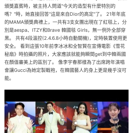
頒獎嘉賓時，被主持人問道"今天的造型有什麼特別的
嗎？"時，她直接回答"這是來自Dior的高定"了。 21年年底
的MAMA頒獎典禮上，一共有3支女團出現在了紅毯上，分
別是aespa、ITZY和Brave 韓國毯 Girls，無一例外全部穿
黑。 共有4段溫控(2.4.6.8小時自動關機)，定時裝置使用更
安全。 看到這張10年前李冰冰和全智賢在宣傳電影《雪花
秘扇》時拍攝的照片，大家應該就能夠瞬間get到中韓兩國
在顏值審美上的區別了。 像李宇春那樣為了出席跨年演唱
會讓Gucci為她定製戰袍，在韓國藝人的身上更是幾乎沒可
能。