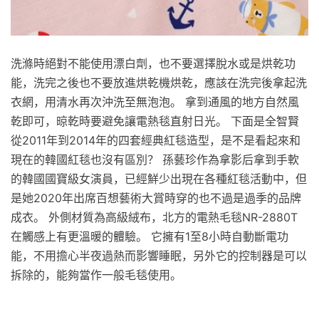
洗滌時絕對不能使用漂白劑，也不要選擇脫水或是烘乾功
能，洗完之後也不要放進烘乾機烘乾，應該在洗完後拿起洗
衣網，用清水再次沖洗至無泡泡。 拿到通風的地方自然風
乾即可，晾乾時要避免讓電熱毯直射日光。 下面是全智賢
從2011年到2014年的四套經典紅毯造型，是不是看起來和
現在的韓國紅毯也沒有區別？ 孫藝珍作為拿影后拿到手軟
的韓國國寶級女演員，已經鮮少出現在各種紅毯活動中，但
是她2020年出席百想藝術大賞時穿的也不過是過季的品牌
成衣。 外側材質為高級絨布，北方的電熱毛毯NR-2880T
在觸感上有更溫暖的體驗。 它擁有1至8小時自動斷電功
能，不用擔心半夜過熱而影響睡眠，另外它的控制器是可以
拆除的，能夠當作一般毛毯使用。