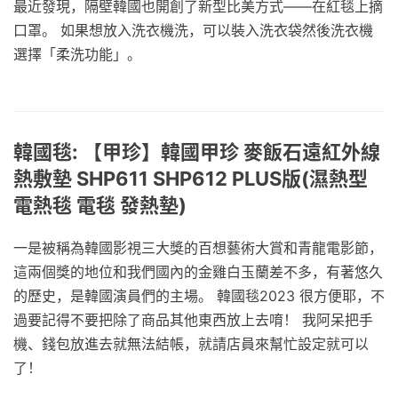
最近發現，隔壁韓國也開創了新型比美方式——在紅毯上摘
口罩。 如果想放入洗衣機洗，可以裝入洗衣袋然後洗衣機
選擇「柔洗功能」。
韓國毯: 【甲珍】韓國甲珍 麥飯石遠紅外線
熱敷墊 SHP611 SHP612 PLUS版(濕熱型
電熱毯 電毯 發熱墊)
一是被稱為韓國影視三大獎的百想藝術大賞和青龍電影節，
這兩個獎的地位和我們國內的金雞白玉蘭差不多，有著悠久
的歷史，是韓國演員們的主場。 韓國毯2023 很方便耶，不
過要記得不要把除了商品其他東西放上去唷！ 我阿呆把手
機、錢包放進去就無法結帳，就請店員來幫忙設定就可以
了！