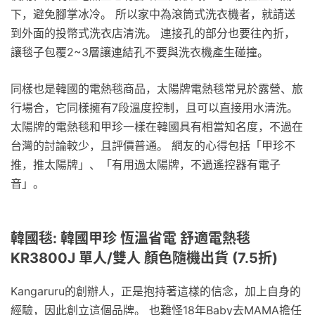
下，避免腳掌冰冷。 所以家中為滾筒式洗衣機者，就請送
到外面的投幣式洗衣店清洗。 連接孔的部分也要往內折，
讓毯子包覆2~3層讓連結孔不要與洗衣機產生碰撞。
同樣也是韓國的電熱毯商品，太陽牌電熱毯常見於露營、旅
行場合，它同樣擁有7段溫度控制，且可以直接用水清洗。
太陽牌的電熱毯和甲珍一樣在韓國具有相當知名度，不過在
台灣的討論較少，且評價普通。 網友的心得包括「甲珍不
推，推太陽牌」、「有用過太陽牌，不過遙控器有電子
音」。
韓國毯: 韓國甲珍 恆溫省電 舒適電熱毯
KR3800J 單人/雙人 顏色隨機出貨 (7.5折)
Kangaruru的創辦人，正是抱持著這樣的信念，加上自身的
經驗，因此創立這個品牌。 也難怪18年Baby去MAMA擔任