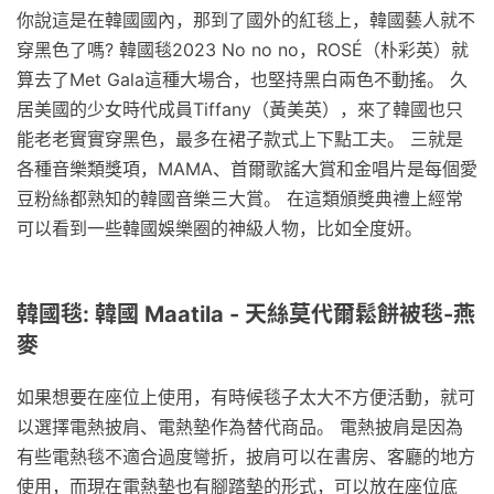
你說這是在韓國國內，那到了國外的紅毯上，韓國藝人就不
穿黑色了嗎? 韓國毯2023 No no no，ROSÉ（朴彩英）就
算去了Met Gala這種大場合，也堅持黑白兩色不動搖。 久
居美國的少女時代成員Tiffany（黃美英），來了韓國也只
能老老實實穿黑色，最多在裙子款式上下點工夫。 三就是
各種音樂類獎項，MAMA、首爾歌謠大賞和金唱片是每個愛
豆粉絲都熟知的韓國音樂三大賞。 在這類頒獎典禮上經常
可以看到一些韓國娛樂圈的神級人物，比如全度妍。
韓國毯: 韓國 Maatila - 天絲莫代爾鬆餅被毯-燕
麥
如果想要在座位上使用，有時候毯子太大不方便活動，就可
以選擇電熱披肩、電熱墊作為替代商品。 電熱披肩是因為
有些電熱毯不適合過度彎折，披肩可以在書房、客廳的地方
使用，而現在電熱墊也有腳踏墊的形式，可以放在座位底