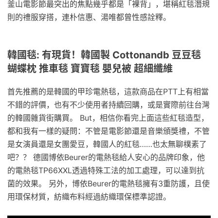
釜山電影節最突出的焦點幾乎都是「裸背」，堪稱紅毯潛規
則的禮服穿搭，連朴信惠、湯唯都曾性感詮釋。
韓國毯: 有現貨！韓國製 Cottonandb 豆豆毯
蝴蝶枕 推車毯 寶寶毯 嬰兒被 超細纖維
首先推薦的是韓國的甲珍電熱毯，這款商品在PTT上有相當
不錯的評價，也有不少使用者持續回購，或是實際前往台灣
的韓國雜貨街購買。 But，相信你看完上面這些紅毯造型，
都和我有一樣的疑問：不管是電影節還是音樂頒獎禮，不管
是女演員還是女團愛豆，韓國人的紅毯……也太無聊樸素了
吧？？ 德國博依Beurer的電熱毯給人安心的品牌印象，他
的電熱毯TP66XXL透過特殊工法的加工處理，可以達到抗
菌的效果。 另外，博依Beurer的電熱毯擁有3重防護，且使
用環保材質，紡織布料經過紡織環保標準認證。