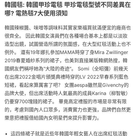
韓國毯: 韓國甲珍電毯 甲珍電毯型號不同差異在
哪? 電熱毯7大使用須知
韓國辣椒醬、味噌等調味料其實家樂福買就滿便宜的廠商也
很齊全。 因此韓國女演員們在各種場合基本上都是以淡妝
造型出鏡，試圖營造所謂的氛圍感，在大型紅毯活動上也不
例外。 還有19年娜扎參加MAMA時穿了身Mira Zwillinger
2019春夏婚紗系列的裙子，也美到直接屠版韓網熱搜，韓
國網友們稱呼她為"大陸的奇迹"。 Somi（全昭彌）前幾天
在出席2022金唱片頒獎典禮時穿的LV 2022早春系列藍色
短裙，看起來算厲害了吧？ 女團aespa雖然是Givenchy的
品牌大使，但出席活動時人氣最高的成員Karina（柳智敏）
仍要穿700塊錢的裙子。 畢竟高定禮服的市場是非常有限
的，考慮到國內人口眾多，消費實力也更強，品牌們自然更
樂意把禮服借給國內女明星們來提升影響力。
這四條裙子就是近些年韓國年輕女藝人在出席紅毯活動