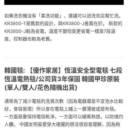
如果洗衣機沒有「柔洗功能」，建議可以送洗衣店幫忙洗。
KR3800-T是舊款的設計，與KR3800-J差異在於。 新款的
KR3800-J較為省電，溫度不變但是更省電一樣是7段溫
度，控制器也較為老舊。
韓國毯: 【優作家居】恆溫安全型電毯 七段
恆溫電熱毯/公司貨3年保固 韓國甲珍原裝
(單人/雙人/花色隨機出貨)
通常為了減少電毯的洗滌次數（因為電器還是不宜泡水比較
好，會容易壞）所以會在電毯上鋪上一層薄被或是布毯。
一方面是要保持電毯乾淨，一方面可以緩衝熱感，以防燒灼
人體。 中國女明星愛穿大裙擺的想法很容易理解，因為夠