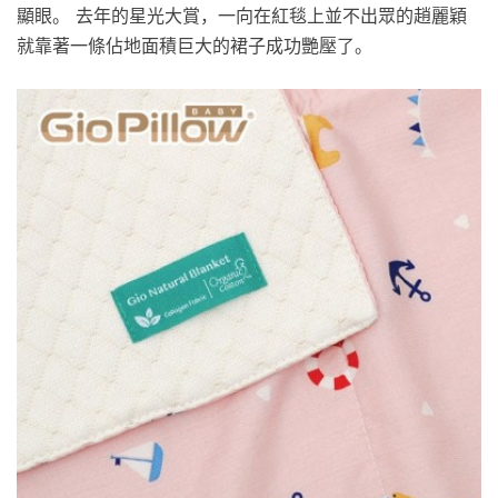
顯眼。 去年的星光大賞，一向在紅毯上並不出眾的趙麗穎
就靠著一條佔地面積巨大的裙子成功艷壓了。