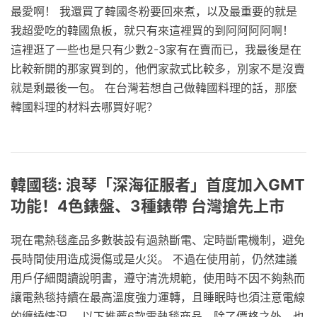
最愛啊！ 我還買了韓國冬粉要回來煮，以及最重要的就是
我超愛吃的韓國魚板，就只有來這裡買的到阿阿阿阿啊！
這裡逛了一些也是只有少數2-3家有在賣而已，我最後是在
比較新開的那家買到的，他們家款式比較多，別家不是沒賣
就是剩最後一包。 在台灣若想自己做韓國料理的話，那麼
韓國料理的材料去哪買好呢？
韓國毯: 浪琴「深海征服者」首度加入GMT
功能！4色錶盤、3種錶帶 台灣搶先上市
現在電熱毯產品多數裝設有過熱斷電、定時斷電機制，避免
長時間使用造成燙傷或是火災。 不過在使用前，仍然建議
用戶仔細閱讀說明書，遵守清洗規範，使用時不因不夠熱而
讓電熱毯持續在最高溫度強力運轉，且睡眠時也須注意電線
的纏繞情況。 以下推薦6款電熱毯商品，除了價格之外，也