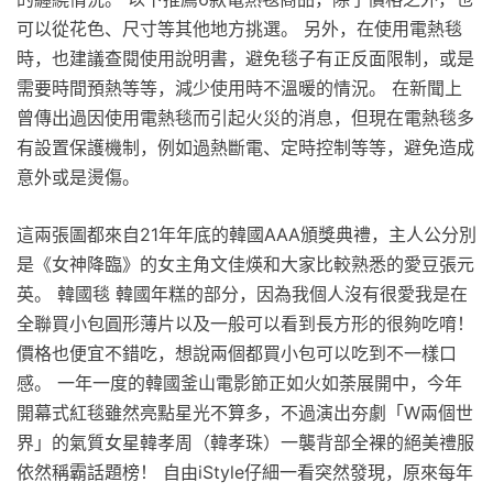
可以從花色、尺寸等其他地方挑選。 另外，在使用電熱毯
時，也建議查閱使用說明書，避免毯子有正反面限制，或是
需要時間預熱等等，減少使用時不溫暖的情況。 在新聞上
曾傳出過因使用電熱毯而引起火災的消息，但現在電熱毯多
有設置保護機制，例如過熱斷電、定時控制等等，避免造成
意外或是燙傷。
這兩張圖都來自21年年底的韓國AAA頒獎典禮，主人公分別
是《女神降臨》的女主角文佳煐和大家比較熟悉的愛豆張元
英。 韓國毯 韓國年糕的部分，因為我個人沒有很愛我是在
全聯買小包圓形薄片以及一般可以看到長方形的很夠吃唷！
價格也便宜不錯吃，想說兩個都買小包可以吃到不一樣口
感。 一年一度的韓國釜山電影節正如火如荼展開中，今年
開幕式紅毯雖然亮點星光不算多，不過演出夯劇「W兩個世
界」的氣質女星韓孝周（韓孝珠）一襲背部全裸的絕美禮服
依然稱霸話題榜！ 自由iStyle仔細一看突然發現，原來每年