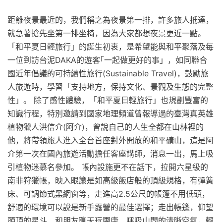
距離夜景最近的，我們稱之為夜景第一排，許多旅人抵達，
就急著搶先坐第一排坐椅，因為大家都想夜景更近一點。
「和平夏日輕旅行」的誕生初衷，是希望能與和平聚落及每
一位到訪台泥DAKA的遊客｢一起做更好的事」，如同聯合
國近年倡議的可持續性旅行(Sustainable Travel)，鼓勵旅
人旅遊時，學習「支持地方，保持文化、景觀及生態的完整
性」。 除了感性體驗，「和平夏日輕旅行」也規劃豐富的
知識行程，特別邀請到國家地理頻道曾報導過的臺灣真英雄
植物獵人洪信介(阿介)，曾說自己的人生全都在山林裡的
他，將帶領旅人進入全台首座對外開放的和平礦山，這是阿
介第一次在國內旅遊活動擔任客座講師，消息一出，馬上吸
引植物迷慕名參加。 帳內設施更不在話下，拉開六星級的
南非狩獵帳，映入眼簾是如高級飯店般的頂級規格，有彈簧
床、可調節式黑網窗等，走進高2.5公尺的帳篷不用低頭，
舒適的環境可以說是新手露營的最佳選擇；走出帳篷，仰望
頭頂的星斗、和朋友聊天玩團康、呼吸山間的清晰空氣，輕