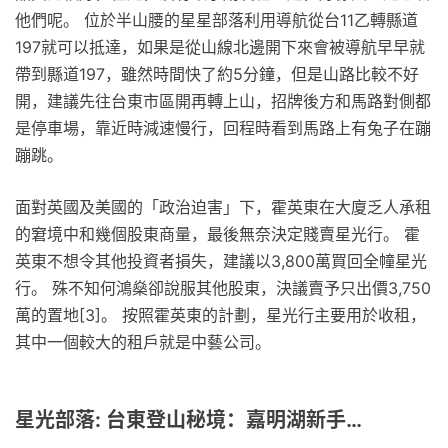
他們呢。 位於半山腰的星星部落利用導航從台11乙轉縣道
197就可以抵達，如果是從山線北邊開下來會被導航早早就
帶到縣道197，雖然時間快了約5分鐘，但是山路比較不好
開，建議先往台東市區開再轉上山，招牌後方和馬路對側都
是停車場，靠近時減速慢行，回程時看到馬路上有兔子在蹦
蹦跳。
面對英國及美國的「政治迫害」下，霍英東在大廈乏人承租
的窘境中和幾個股東商量，最後無奈決定賤賣星光行。 霍
英東不想令其他投資者損失，建議以3,800萬買回全幢星光
行。 殊不知何鴻燊卻說服其他股東，決議賣予只出價3,750
萬的置地[3]。 按照霍英東的計劃，星光行主要用於收租，
其中一個較大的租戶就是中藝公司。
星光部落: 台東登山秘境：嘉明湖新手…