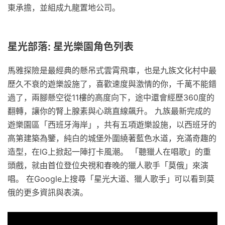
東承擔，並組成九龍置地公司。
星光部落: 星光樂園角色列表
馬雅探險是最經典的懸吊式雲霄飛車，也是九族文化村中最
歷久不衰的遊樂設施了，喜歡速度與激情的你，千萬不能錯
過了，兩腳懸空從11樓的高度向下，途中還會經歷360度的
翻轉，讓你的腎上腺素與心跳直線飆升。 九族最新完成的
遊樂園區「西班牙海岸」，共有五項遊樂設施，以西班牙的
高第建築為鑒，純白的城堡外圍繞著藍色水道，充滿奇趣的
造型，在IG上掀起一陣打卡風潮。 「聽獵人在唱歌」的重
頭戲，就由首位登位央視和春晚的獵人歌手「莫俄」來演
唱。 在Google上搜尋「星光大道、獵人歌手」可以看到莫
俄的更多資訊與表演。