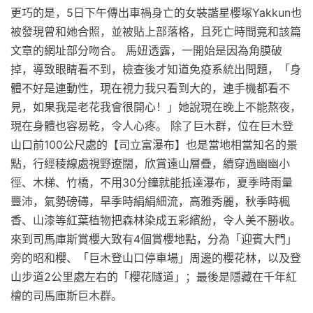
更巧的是，5日下午傳出車禍身亡的女裝諧星櫻塚Yakkun也
被發現曾和她合照，並被貼上部落格，且死亡時間竟和該篇
文章的網址部分吻合。 馬妞透露，一開始是因為角膜破
掉，導致眼睛看不到，檢查後才知道免疫系統出問題，「身
體不好是連動性，現在視力我只看到大的，連手機都看不
見，如果我是老花我會很開心！」她說現在晚上不能熬夜，
現在身體也容易乾，令人心疼。 除了巨木群，位在巨木登
山口前100公尺處的【司立富瀑布】也是當地相當知名的景
點，行經稜線處視野遼闊，欣賞遠山層疊，續穿過幽幽小
徑、木梯、竹橋，不用30分鐘就能抵達瀑布，夏季時雨量
豐沛，氣勢磅礡，旱季時絹絹細流，高雅秀麗，秋季時楓
香、山漆等紅葉植物把森林染成五彩繽紛，令人美不勝收。
來到司馬庫斯賞櫻大致有4個賞櫻地點，分為「迎賓大門」
旁的昭和櫻、「巨木登山口停車場」周邊的櫻花林，以及登
山步道2公里處左右的「櫻花隧道」；最後是隱藏在千年紅
檜的司馬庫斯巨木群。