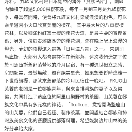
好料。 九族文化村是日本認證的海外「賞櫻名所」，園區
內種植了超過5,000棵櫻花樹，每年一月到三月是九族櫻花
季，每當盛開時，便會將九族文化村染成浪漫的粉色，可以
乘坐遊園小火車欣賞美麗的櫻花。 其中最大片的八重櫻櫻
花林，以及種滿粉紅富士櫻的櫻花大道，是最主要的賞櫻景
點；另外，位於泰雅族區旁的櫻花湖，會在晚上配上浪漫的
燈光，夢幻的夜櫻還入選為「日月潭八景」之一。 來到司
馬庫斯，大部分人都會選擇住在新部落，這次我們造訪了位
於司馬庫斯舊部落營地的冷月民宿，有一種遺世獨立之感，
房間超美，景緻無敵，還有絕美星光，如果想要暫時逃離一
下世俗紛擾，那就來舊部落的冷月民宿住一晚吧。 FKUO山
芙蓉的老闆是一位鄒族青年，與來自排灣族的妻子以及弟
弟，共同打造了這座位於阿里山樂野村的茶園，山芙蓉在鄒
族文化中具有多元樣的神花，「fkufkuo」意指開滿整座山
的山芙蓉，他們自己栽種、製作茶葉，並開設結合鄒族和排
灣族美食文化的餐廳提供部落料理，希望能將這片山林的美
好分享給大家。