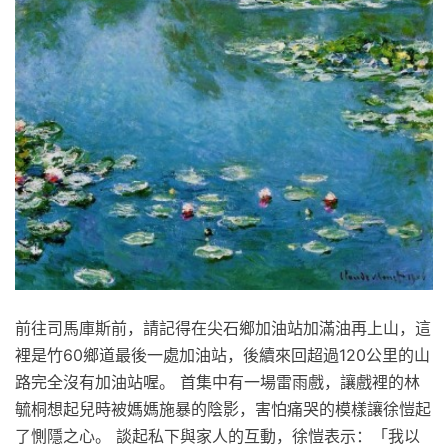
前往司馬庫斯前，請記得在尖石鄉加油站加滿油再上山，這
裡是竹60鄉道最後一處加油站，後續來回超過120公里的山
路完全沒有加油站喔。 首集中有一場雷雨戲，讓戲裡的林
毓桐想起兒時被媽媽施暴的陰影，害怕痛哭的模樣讓徐愷起
了惻隱之心。 談起私下與家人的互動，徐愷表示：「我以