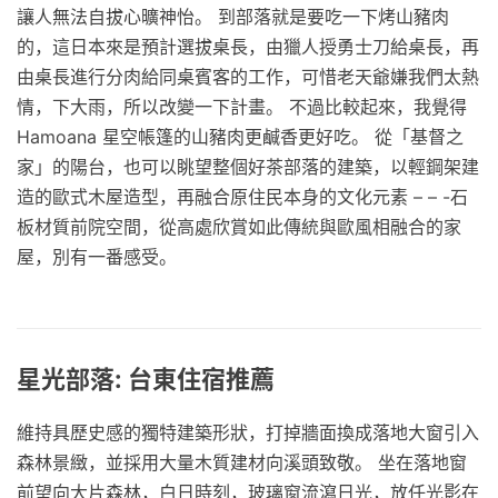
讓人無法自拔心曠神怡。 到部落就是要吃一下烤山豬肉
的，這日本來是預計選拔桌長，由獵人授勇士刀給桌長，再
由桌長進行分肉給同桌賓客的工作，可惜老天爺嫌我們太熱
情，下大雨，所以改變一下計畫。 不過比較起來，我覺得
Hamoana 星空帳篷的山豬肉更鹹香更好吃。 從「基督之
家」的陽台，也可以眺望整個好茶部落的建築，以輕鋼架建
造的歐式木屋造型，再融合原住民本身的文化元素 – – -石
板材質前院空間，從高處欣賞如此傳統與歐風相融合的家
屋，別有一番感受。
星光部落: 台東住宿推薦
維持具歷史感的獨特建築形狀，打掉牆面換成落地大窗引入
森林景緻，並採用大量木質建材向溪頭致敬。 坐在落地窗
前望向大片森林，白日時刻，玻璃窗流瀉日光，放任光影在