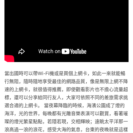
當出國時可以帶Wi-Fi機或是買個上網卡，如此一來就能暢
行無阻，隨時隨地享受最佳的網路品質，像是無限上網不降
速的上網卡，就很值得推薦，即使觀看影片也不擔心流量超
標，還可以分享給同行友人，大家可依照不同的差旅需求挑
選合適的上網卡。 當夜幕降臨的時候，海濱公園成了燈的
海洋，光的世界，每晚都有光雕音樂表演可以觀賞，看著璀
璨的燈光繁星點點，若隱若現，交相輝映；遠眺太平洋那一
浪高過一浪的浪花，感受大海的氣息，台東的夜晚就是這樣