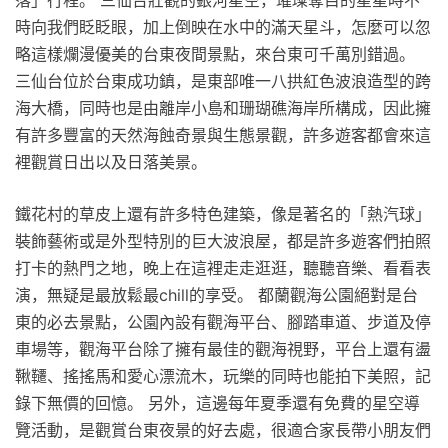
時向我們眨眨眼，加上倒映在水中的滿天星斗，怎麼可以忽
略這樣爛漫優美的台東夜間景點，來台東可千萬別錯過。
三仙台位於台東成功鎮，是東部唯一八拱紅色波浪造型的跨
海大橋，同時也是由離岸小島和珊瑚礁海岸所構成，因此擁
有許多豐富的天然海蝕奇景與生態景觀，許多遊客都會來這
裡觀賞日出以及日落美景。
鐵花村的草皮上還有許多特色建築，像是著名的「熱汽球」
裝飾藝術或是外型特別的巨大波浪屋，都是許多遊客們拍照
打卡的熱門之地，晚上在這裡走走逛逛，聽聽音樂、看看表
演，無疑是最放鬆最chill的享受。 都蘭觀海公園絕對是台
東的必去景點，公園內設有觀海平台、腳踏車道、步道及停
車場等，觀海平台除了擁有最佳的觀海視野，平台上還有盪
鞦韆、搖搖馬和愛心漂流木，玩樂的同時也能拍下美照，記
錄下無價的回憶。 另外，這邊每年夏季還有免費的星空導
覽活動，是觀賞台東夜景的好去處，很適合家長帶小朋友們