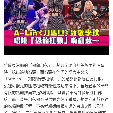
位於東河鄉的「都蘭部落」，其名字源自阿美族早期開墾
時，挖出遍地石頭，而石頭在他們的語言中又念
「'Atolan」（和都蘭音相似），於是都蘭部落在此扎根。
這裡可觀光的區域相較前幾個景點來得小，若玩台東的時間
有限的話則推薦來這裡體驗。 其實台東有許多原住民部
落，而且這些部落都有提供觀光休閒體驗，想要有別於以往
的吃喝懶散行程，不妨考慮妞編輯精選的台東6個「玩部
落」行程。 三仙台壯觀的銀河星空，璀璨奪目的星星時不