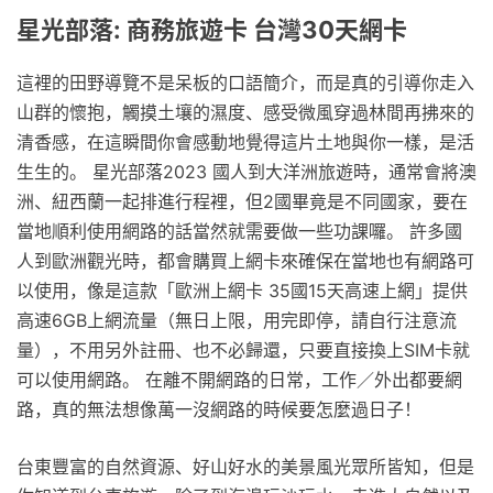
星光部落: 商務旅遊卡 台灣30天網卡
這裡的田野導覽不是呆板的口語簡介，而是真的引導你走入
山群的懷抱，觸摸土壤的濕度、感受微風穿過林間再拂來的
清香感，在這瞬間你會感動地覺得這片土地與你一樣，是活
生生的。 星光部落2023 國人到大洋洲旅遊時，通常會將澳
洲、紐西蘭一起排進行程裡，但2國畢竟是不同國家，要在
當地順利使用網路的話當然就需要做一些功課囉。 許多國
人到歐洲觀光時，都會購買上網卡來確保在當地也有網路可
以使用，像是這款「歐洲上網卡 35國15天高速上網」提供
高速6GB上網流量（無日上限，用完即停，請自行注意流
量），不用另外註冊、也不必歸還，只要直接換上SIM卡就
可以使用網路。 在離不開網路的日常，工作／外出都要網
路，真的無法想像萬一沒網路的時候要怎麼過日子！
台東豐富的自然資源、好山好水的美景風光眾所皆知，但是