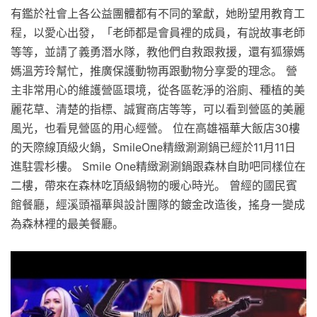
有鑑於社會上各公益團體都有不同的鞏獻，她盼望用教育工
程，以愛心出發，「老師都是會員裡的成員，有說故事老師
等等，並請了義勇潛水隊，教他們自救跟救援，還有狐獴媽
媽溫芳玲幫忙，推廣保護動物再跟動物分享愛的理念。 營
主非常用心的維護營區環境，從各區乾淨的浴廁、種植的美
麗花草、清楚的指標、誠實商店等等，可以看到營區的美麗
風光，也看見營區的用心經營。 位在高雄福華大飯店30樓
的天際線頂級火鍋，SmileOne精緻涮涮鍋已經於11月11日
進駐雲杉樓。 Smile One精緻涮涮鍋跟森林自助吧同樣位在
二樓，帶來在森林吃頂級鍋物的暖心時光。 曾經的國民賓
館餐廳，經溪頭福華與設計團隊的鍍金改造後，搖身一變成
為森林裡的最美餐廳。