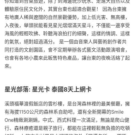
你知道到台東旅遊，除了到海邊玩沙玩水、走進大自然以及
體驗原住民文化外，其實台東也超適合觀星！ 因為台東擁
有地廣人稀與遼闊的自然景觀優勢，加上低光害、無高樓，
入夜後，舉頭就能看見星光熠熠滿天星斗，不僅能一邊享受
海風的輕輕吹拂、聆聽海浪拍打的細聲，這樣的情調、這樣
的氣氛，絕對超過滿分。 是一個由音樂人與藝術創作者共
同打造的文創園區，會不定期舉辦各式藝文活動跟演唱會，
也會有各地小農來此販售特色產品，讓台東的夜晚活絡了起
來。
星光部落: 星光卡 泰國8天上網卡
溪頭福華渡假飯店的雲杉樓，是台灣森林裡的最美餐廳，擁
有海拔1150公尺的森林系自助吧，還有全新開幕的Smile
One精緻涮涮鍋，中式、西式料理一次滿足，無論是爬山健
行、森林療癒還是親子旅行，都能在這裡輕鬆無負擔的吃頓