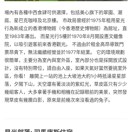
場內有各種中西食肆可供選擇，包括美心旗下的翠園、潮
庭、星巴克咖啡及北京樓。 市政局曾經於1975年租用星光
行為新成立的香港博物館（今香港歷史博物館）為館址，直
至1983年遷出。 而星光行5樓於1970年8月開設惠文蠟像
院，以吸引遊客前來香港觀光。 不過由於租金高昂導致門
票昂貴下，無法繼續經營並於1977年結業。 它的環境規劃
很簡單，主要分為室內與室外區，室內部分也是採開放式設
計，沒有特別帶位，請自由入座，如果天氣好當然要挑室外
區，你看！ 離開上一站的池上大坡池大約1小時抵達星星部
落，夕陽下山，天空還有著淡淡的紫紅光，草皮區只有少少
幾組客人，大多拿著手機和相機在記錄眼前的美景，突然發
現草皮有幾團白影，原來是前幾次來沒看過的兔子。