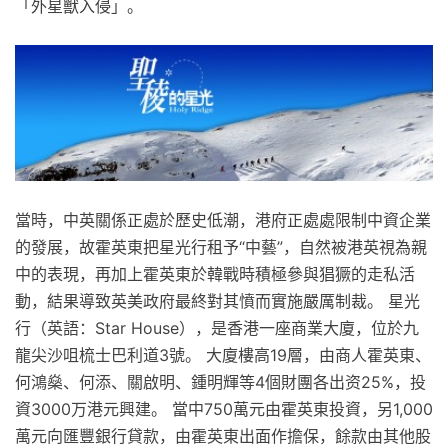
「外星獸入侵」。
當時，中英關係正處於歷史低潮，港府正處處限制中資企業
的發展，故霍英東把星光行租予“中藝”，自然被港英視為親
中的表現，再加上霍英東於韓戰時積極參與猖獗的走私活
動，結果導致英美政府最終對其憤而實施嚴厲制裁。 星光
行（英語：Star House），是香港一座商業大廈，位於九
龍尖沙咀梳士巴利道3號。 大廈樓高19層，由商人霍英東、
何鴻燊、何添、關啟明、鍾明輝等4個財團各出资25%，投
資3000万港元興建。 當中750萬元由霍英東投資，另1,000
萬元向匯豐銀行貸款，由霍英東出面作擔保，餘款由其他股