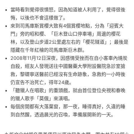
當時看到覺得很憤怒，因為知道被人利用了，覺得很後
悔，以後也不會這樣做了。
來到司馬庫斯賞櫻大致有4個賞櫻地點，分為「迎賓大
門」旁的昭和櫻、「巨木登山口停車場」周邊的櫻花
林，以及登山步道2公里處左右的「櫻花隧道」；最後是
隱藏在千年紅檜的司馬庫斯巨木群。
2008年11月12日深夜，因感情受挫而在自小客車內燒炭
自殺，經友人發現送往中國醫藥大學附設醫院急診室搶
救，黎礎寧送醫前已經沒有生命跡象，急救約一小時後
仍宣告不治死亡，得年24歲。
「聽獵人在唱歌」的重頭戲，就由首位登位央視和春晚
的獵人歌手「莫俄」來演唱。
每個房間都有大落葉窗，那一夜，睡得真好，久違的睡
到自然醒，透過晨光的召喚，準備展開新的一天。