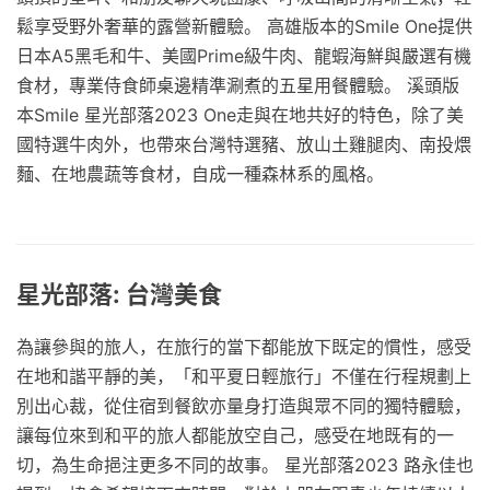
鬆享受野外奢華的露營新體驗。 高雄版本的Smile One提供
日本A5黑毛和牛、美國Prime級牛肉、龍蝦海鮮與嚴選有機
食材，專業侍食師桌邊精準涮煮的五星用餐體驗。 溪頭版
本Smile 星光部落2023 One走與在地共好的特色，除了美
國特選牛肉外，也帶來台灣特選豬、放山土雞腿肉、南投煨
麵、在地農蔬等食材，自成一種森林系的風格。
星光部落: 台灣美食
為讓參與的旅人，在旅行的當下都能放下既定的慣性，感受
在地和諧平靜的美，「和平夏日輕旅行」不僅在行程規劃上
別出心裁，從住宿到餐飲亦量身打造與眾不同的獨特體驗，
讓每位來到和平的旅人都能放空自己，感受在地既有的一
切，為生命挹注更多不同的故事。 星光部落2023 路永佳也