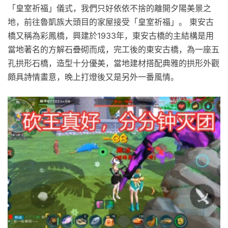
「皇室祈福」儀式，我們只好依依不捨的離開夕陽美景之
地，前往魯凱族大頭目的家屋接受「皇室祈福」。 東安古
橋又稱為彩鳳橋，興建於1933年，東安古橋的主結構是用
當地著名的方解石疊砌而成，完工後的東安古橋，為一座五
孔拱形石橋，造型十分優美，當地建材搭配典雅的拱形外觀
頗具詩情畫意，晚上打燈後又是另外一番風情。