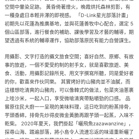
空間中暈染足跡。 黃昏倚著燈火，晚霞烘托森林剪影，有
一種身處日本輕井澤的即視感。 「D-Link星光部落計畫」
初期先以花蓮為推廣基地，並與花蓮善牧中心配合，選定 5
個山區部落，進行餐食的補助、課後學習及才藝的輔導，期
望透過有系統的輔導運作，協助部落原民有能力自營謀生。
用攝影、文字打造的攝文旅食空間；喜好自然、原鄉、有故
事的旅遊，一個不愛受約制的射手女，就是喜歡旅遊、美
食、活動，用攝影記錄所見、用文字撰寫所聽，同是愛好者
的你，歡喜來作伙同樂。 其實烤好的山豬肉並不油膩，而
這樣想吃清爽的山豬肉，可以像韓式的做法，包菜夾油蔥裹
上哇沙米，一起入口，享受微嗆清爽帶點嚼勁的口感。 品
嘗原住民大廚一一呈現的美味料理，這日吃到的粉蒸排骨，
芋頭香綿，排骨先炒得皮微金黃脆再跟芋頭一起蒸，入味不
乾柴。 2020年夏天，我們掛起「曬飛魚zazawanzine」，
探尋山海、踏遍部落，將小島令人流連忘返的味道重新曬了