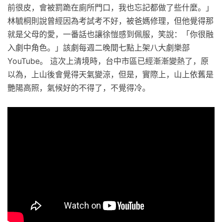
前很皮，會被罰跪在廁所門口，我也忘記都做了些什麼。」
林毓桐則說曾經因為考試考不好，被爸媽修理，但他覺得那
就是父母的愛，一番話也讓徐愷感到佩服，笑說：「你很融
入劇中角色。」該劇每週二晚間七點上架八大劇樂部
YouTube。 這次上清境時，台中市區已經漸漸變熱了，原
以為，上山後會覺得天氣變涼，但是，實際上，山上依舊是
艷陽高照，氣候好的不得了，不覺得冷。