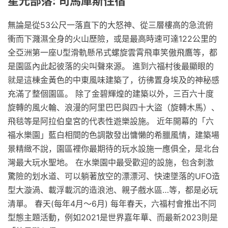
星光部落: 司馬庫斯住宿
無論是從53公尺一落直下的大怒神、從三層樓高的急流俯
衝而下濺濕全身的火山歷險，或是最高時速可達122公里的
全亞洲第一座U型滑軌懸吊式螺旋雲霄飛車笑傲飛鷹等，都
是園區內此起彼落的尖叫聲來源。 進到六福村後最顯眼的
就是這棟金黃色的中東風味建築了，彷彿置身埃及的神秘感
充滿了整個園區。 除了金碧輝煌的建築以外，三百六十度
旋轉的風火輪、浪漫的阿里巴巴與四十大盜（旋轉木馬）、
飛毯等是阿拉伯皇宮的代表性遊樂設施。 近年開幕的「六
福水樂園」藍白相間的色調散發出慵懶的希臘風情，建築場
景精緻不說，園區裡你最期待的玩水設施一應俱全，是北台
灣最大玩水聖地。 在水樂園中最受歡迎的設施，包含刺激
驚險的划水道、可以躺著放空的漂漂河、快速墜落的UFO造
型大漩渦、載浮載沉的造浪池、親子戲水區…等，都是必玩
清單。 春天(每年4月～6月) 每年春天，六福村會推出不同
型態主題活動，例如2021是世界嘉年華、而最新2023則是