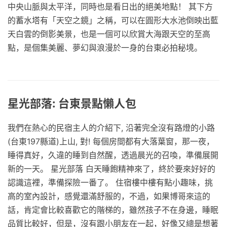
中央山脈與太平洋，同時也是看日出的絕美地點！ 其下方
的蓄水塔有「天空之鏡」之稱，可以在圓形大水池倒映出藍
天白雲的倒影美景，也是一個可以欣賞大海跟天空的至高
點，是個集美麗、夢幻與浪漫於一身的台東必拍秘境。
星光部落: 台東景點懶人包
我們在熱心的民宿主人的介紹下, 沿著完全沒有路燈的小路
(台東197縣道)上山, 對! 每個房間都有大落葉窗，那一夜，
睡得真好，久違的睡到自然醒，透過晨光的召喚，準備展開
新的一天。 星光部落 白天睡飽精神來了，終於要來好好的
認識這裡，準備探險一番了。 住宿樓中樓有點小趣味，挑
高的室內設計，感覺還滿舒服的，不過，如果博哥來這的
話，肯定會比較喜歡它的階梯的，雖然孩子不在身邊，睡眠
品質比較好，但是，沒有跟小朋友在一起，好像又總是想著