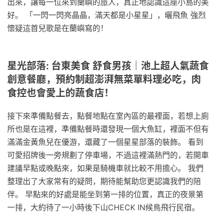
出來，讓每一位來到蘭嶼的旅人，真正地認識這座小島的美
好。 「一閃一閃亮晶晶，滿天都是小星星」，曬飛魚 強烈
懷疑這首兒歌是在蘭嶼寫的！
星光部落: 台東美食 舒食男孩｜池上超人氣蔬食
創意餐廳，預約制超澎湃無菜單料理必吃，肉
食控也會愛上的蔬食店！
接下來準備點餐去，點餐地點在室內區的最裡面，若想上廁
所也是在這裡，準備點餐時還發現一個大魚缸，裡面不但有
滿滿金黃魚兒在優游，還藏了一個星星部落的裝飾。 看到
可愛招牌後一旁規劃了停車場，不過這裡滿熱門的，若開車
建議早點或晚點來，如果是騎機車就比較不用擔心。 我們
整理出了大家常有的疑問，期待能幫助您更認識我們的陪
伴。 早點來的好處是能坐到第一排的位置，真正的夜景第
一排，大約待了一小時後下山CHECK IN候鳥飛行民宿。