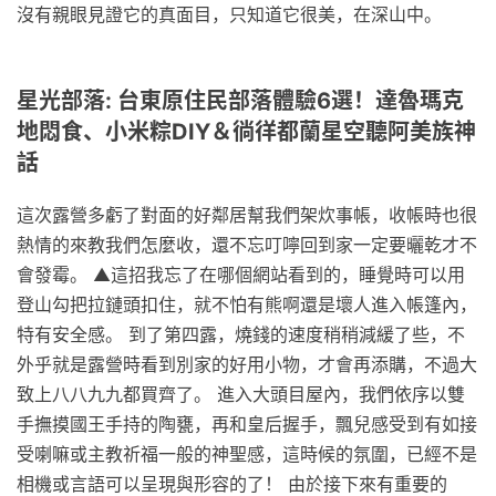
沒有親眼見證它的真面目，只知道它很美，在深山中。
星光部落: 台東原住民部落體驗6選！達魯瑪克
地悶食、小米粽DIY＆徜徉都蘭星空聽阿美族神
話
這次露營多虧了對面的好鄰居幫我們架炊事帳，收帳時也很
熱情的來教我們怎麼收，還不忘叮嚀回到家一定要曬乾才不
會發霉。 ▲這招我忘了在哪個網站看到的，睡覺時可以用
登山勾把拉鏈頭扣住，就不怕有熊啊還是壞人進入帳篷內，
特有安全感。 到了第四露，燒錢的速度稍稍減緩了些，不
外乎就是露營時看到別家的好用小物，才會再添購，不過大
致上八八九九都買齊了。 進入大頭目屋內，我們依序以雙
手撫摸國王手持的陶甕，再和皇后握手，飄兒感受到有如接
受喇嘛或主教祈福一般的神聖感，這時候的氛圍，已經不是
相機或言語可以呈現與形容的了！ 由於接下來有重要的