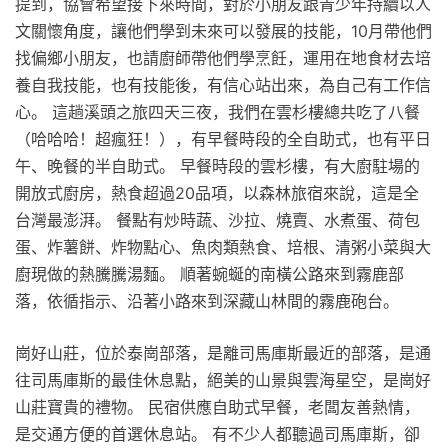
提到，協會希望接下來時間，對於小朋友跟青少年持續以人
文關懷角度，讓他們學到未來可以發展的技能，10月帶他們
找偏鄉小朋友，也請廚師帶他們學烹飪，運用在地食材去培
養自我技能，也有技能後，有信心站出來，為自己有工作信
心。 這趟溪頭之旅四天三夜，我們在雲杉樓總共吃了八餐
（哈哈哈！超瘋狂！），有早餐時段的全自助式，也有平日
午、晚餐的半自助式。 早餐時段的雲杉樓，有大廚駐場的
開放式廚房，熱食超過20品項，以森林旅宿來說，這是全
台灣最澎湃。 餐點有炒時蔬、沙拉、燒賣、水煮蛋、荷包
蛋、炸薯餅、炸物點心、魚肉類熱食、培根、清粥小菜與大
廚現做的熱騰騰湯麵。 順著蜿蜒的南橫公路來到霧鹿部
落，依循指示、沿著小路來到深藏山林間的霧鹿砲台。
崗好山莊，位於泰崗部落，是離司馬庫斯最近的部落，是通
往司馬庫斯的最佳休息點，絕美的山景與雲海星空，是崗好
山莊寶貴的禮物。 民宿供應自助式早餐，老闆友善熱情，
是交通方便的首選休息站。 有不少人都聽過司馬庫斯，卻