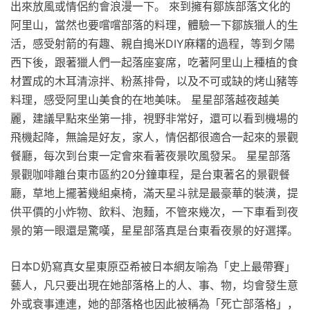
出來放風或情侶約會浪漫一下。 來到擁有鄒族部落文化的
阿里山，當然也要嚐嚐部落的料理，體驗一下鄒族獵人的生
活，感受射箭的有趣、親自搗米DIY麻糬的過程，等到夕陽
西下後，跟著獵人們一起落座宴席，吃著阿里山上種植的食
材置成的木耳清涼拌、粉蒸排骨，以及不可或缺的烤山豬等
料理，感受阿里山美食的在地美味。 星星部落越夜越美
麗，建議早點來坐第一排，視野非常好，還可以看到機場的
飛機起降，無論是好友，家人，情侶都很適合一起來的景觀
餐廳，每次到台東一定會來看著夜景吹風發呆。 星星部落
景觀咖啡離台東市區約20分鐘車程，是台東著名的景觀餐
廳，草地上擺著幾組桌椅，滿天星斗就是最豪華的裝潢，提
供平價的小炸物、飲料、泡麵，不管來幾次，一下車看到夜
景的第一眼還是驚嘆，星星部落真是台東看夜景的好選擇。
日本D奶寫真女星東原亞希被日本網友喻為「史上最帶賽」
藝人，凡只要出現在她部落格上的人、事、物，均會發生意
外或衰事連連，她的部落格也因此被稱為「死亡部落格」，