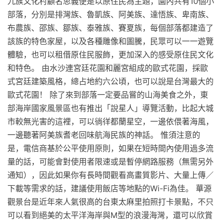
九族文化村顧名思義便是以原住民為主題，園內共有10個小
部落，分別是排灣族、魯凱族、阿美族、達悟族、卑南族、
布農族、邵族、鄒族、泰雅族、賽夏族，每個部落都建造了
該族的特色家屋，以及各種雕像和圖騰，民眾可以一一遊覽
體驗，也可以租借原住民服飾，更加深入的感受原住民文化
和特色。 由水沙連宮廷花園和麗宮組成的歐式花園，採歐
式宮廷建築風格，總占地約六公頃，也可以說是台灣最大的
歐式花園！ 除了來到部落一定要品嘗的山海美食之外，東
部海岸國家風景區也有推出「說星人」導覽活動，比起大城
市較無光害的這裡，可以徜徉都蘭星空，一邊依偎著海風，
一邊聽著阿美族耆老回味航海民族的神話。 惟須注意的
是，電信商基於公平使用原則，如果在短時間內使用過多流
量的話，可能會對使用者限速或是暫停網路服務（無需另外
通知），因此如果你有長時間觀看高畫質影片、大量上傳／
下載等需求的話，建議使用飯店等地點的Wi-Fi為佳。 華源
觀景台是近年來人氣很高的台東太麻里拍照打卡景點，不只
可以看到絕美的太平洋海岸與M型的浪漫海灣，還可以欣賞