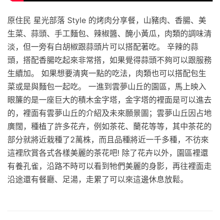
原住民 星光部落 Style 的烤肉分享餐，山豬肉、香腸、美
生菜、蒜頭、手工麵包、辣椒醬、醃小黃瓜，肉類的調味清
淡，但一旁有白胡椒跟蒜頭片可以搭配著吃。 辛辣的蒜
頭，搭配香腸吃起來非常搭，如果覺得蒜頭不夠可以跟服務
生續加。 如果想要清爽一點的吃法，肉類也可以搭配包生
菜或是與麵包一起吃。 一進到雲夢山丘的園區，馬上映入
眼簾的是一座巨大的積木金字塔，金字塔的裡面是可以進去
的，裡面有雲夢山丘的介紹及未來願景圖；雲夢山丘因占地
廣闊，種植了許多花卉，例如茶花、蘭花等等，其中茶花的
部分就將近栽種了2萬株，而且品種將近一千多種，不彷來
這裡欣賞各式各樣美麗的茶花吧! 除了花卉以外，園區裡還
有養孔雀，沿路不時可以看到牠們美麗的身影，再往裡面走
沿途還有餐廳、足湯，走累了可以來這邊休息放鬆。