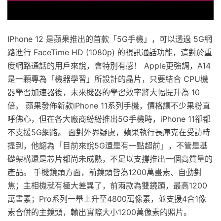
IPhone 12 是蘋果推出的首款「5G手機」，可以透過 5G網
路進行 FaceTime HD (1080p) 的視訊通話功能，這對於重
度網路通話的用戶來說，會特別有感！ Apple更強調，A14
是一顆專為「機器學習」所設計的晶片，只要結合 CPU機
器學習加速器後，未來機器的學習效率將大幅提升為 10
倍。 蘋果發佈新款iPhone 11系列手機，價格讓不少果粉直
呼佛心，但在各大廠商紛紛推出5G手機時，iPhone 11卻都
不支援5G網路。 面對外界疑慮，蘋果執行長庫克在受訪時
提到，他認為「目前來說5G還是有一點超前」，不管是基
礎架構還是芯片都尚未成熟，不足以支撐推出一個高質量的
產品。 手機鏡頭方面，前鏡頭皆為1200萬畫素、自動對
焦；主相機就有極大差異了，前兩款為雙鏡頭，最高1200
萬畫素；Pro系列一舉上升至4800萬像素，並支援4合1像
素合併的主鏡頭，輸出實際大小1200萬像素的照片。