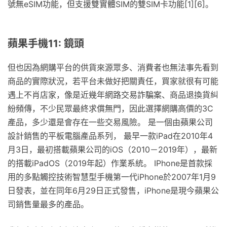
號無eSIM功能，但支援雙實體SIM的雙SIM卡功能[1][6]。
蘋果手機11: 鏡頭
但也因為網購平台的供貨來源眾多、消費者也無法事先看到
商品的實際狀況，若平台未做好把關責任，買家就很有可能
遇上不肖店家，像是近幾年網路交易詐騙案、商品退換貨糾
紛頻傳，不少民眾最終求償無門，因此選擇網購高價的3C
產品，多少還是會存在一些交易風險。 是一個由蘋果公司
設計銷售的平板電腦產品系列， 最早一款iPad在2010年4
月3日，最初搭載蘋果公司的iOS（2010－2019年），最新
的搭載iPadOS（2019年起）作業系統。 IPhone是首款採
用的多點觸控技術智慧型手機第一代iPhone於2007年1月9
日發表，並在同年6月29日正式發售，iPhone是現今蘋果公
司銷售量最多的產品。