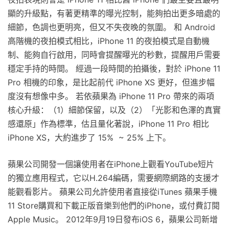
顯的升級點，有著更精準的曝光控制，能夠拍出更多暗處的
細節，色調也更明亮，但又不失夜晚的氛圍。 和 Android
高階機的夜拍模式相比，iPhone 11 的夜拍模式是自動機
制、能夠自行啟用，同時會提醒曝光的秒數，提醒用戶需要
穩定手持的時間。 經過一段時間的拍攝後，對於 iPhone 11
Pro 相機的印象，是比起前代 iPhone XS 更好，但進步幅
度沒有想像中多。 若依蘋果為 iPhone 11 Pro 帶來的兩項
核心升級：（1）細節保留，以及（2）「光影和色澤的真實
感還原」作為標準，估且量化著說，iPhone 11 Pro 相比
iPhone XS，大約進步了 15% ~ 25% 上下。
蘋果公司開發一個讓使用者在iPhone上觀看YouTube短片
的獨立應用程式，它以H.264編碼，需要網際網路的支援才
能觀看影片。 蘋果公司允許使用者直接從iTunes 蘋果手機
11 Store購買和下載正版音樂到他們的iPhone，或付費訂閱
Apple Music。 2012年9月19日發布iOS 6，蘋果公司新增