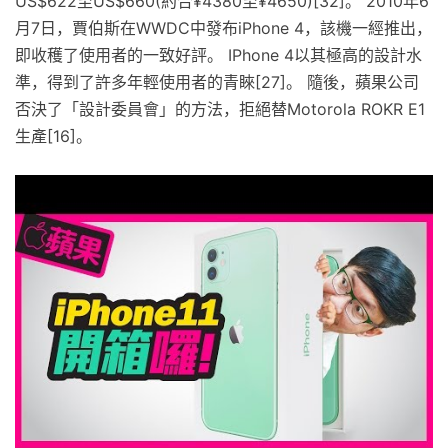
US$622至US$660(約合¥4380至¥4650)[32]。 2010年6
月7日，賈伯斯在WWDC中發布iPhone 4，該機一經推出，
即收穫了使用者的一致好評。 IPhone 4以其極高的設計水
準，得到了許多年輕使用者的青睞[27]。 隨後，蘋果公司
否決了「設計委員會」的方法，拒絕替Motorola ROKR E1
生產[16]。