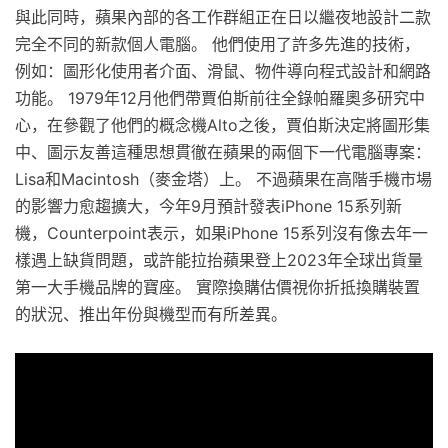
與此同時，蘋果內部的各工作群組正在日以繼夜地設計二款
完全不同的新款個人電腦。 他們使用了許多先進的技術，
例如：圖形化使用者介面、滑鼠、物件導向程式設計和網路
功能。 1979年12月他們帶賈伯斯前往全錄帕羅奧多研究中
心，在參觀了他們的概念機Alto之後，賈伯斯決定將圖形集
中、圖示友善這種思想貫徹在蘋果的兩個下一代電腦專案：
Lisa和Macintosh（麥金塔）上。 不過蘋果在高階手機市場
的影響力愈趨擴大，今年9月預計發表iPhone 15系列新
機，Counterpoint表示，如果iPhone 15系列沒有像去年一
樣遇上缺貨問題，或許能拉抬蘋果登上2023年全球出貨量
第一大手機品牌的寶座。 實際換購估價視你折抵換購裝置
的狀況、推出年份與機型而有所差異。