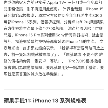
你或你的家人之前已接受 Apple TV+ 三個月或一年免費訂
閱服務優惠，則不再適用此優惠。 外界也預測，iPhone 15
系列將掀起換機潮，原本官方預估到今年年底將生產8300
萬部iPhone 15系列，但報導提到，分析師Jeff Pu卻曝蘋果
官方後來將生產量下修至7700萬部。 減產的原因除了供應
問題，iPhone 15 Pro系列使用Sony新感測器技術、鈦金屬
設計、窄邊框螢幕的技術等都會延遲iPhone 15的生產。 文
章曝光後，許多網友紛紛表示，「我覺得有需要導航再放上
去，前一隻Xs相機就被震壞了」、「震就是壞 不要不信 維
修的價格夠你買一隻安卓＋導航」、「Pro的OIS相機模組
確實會因為震動壞掉喔，要馬就是用好一點減震手機架，要
馬就是買普通的減少放在手機架」。
蘋果手機11: iPhone 13 系列規格表