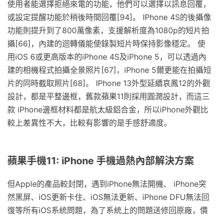
使用者能選擇拒絕來電的功能，他們可以選擇以訊息回覆，
或設定提醒功能於稍後時間回覆[94]。 IPhone 4S的後攝像
功能則提升到了800萬像素，支援解析度為1080p的短片拍
攝[66]，內建的迴轉儀能使錄製短片時保持影像穩定。 使
用iOS 6或更高版本的iPhone 4S及iPhone 5，可以透過內
建的相機程式拍攝全景照片[67]，iPhone 5爾更能在拍攝短
片的同時截取照片[68]。 IPhone 13外型延續哀鳳12的外觀
設計，都是平整邊框，舊款蘋果11則採用圓潤設計，而這三
款 iPhone邊框材料都是航太級鋁合金，所以iPhone外觀比
較上差異性不大，比較有影響的是手感舒適度。
蘋果手機11: iPhone 手機過熱內部解決方案
但Apple的產品較封閉，遇到iPhone無法開機、 iPhone突
然黑屏、iOS更新卡住、iOS無法更新、iPhone DFU無法回
復等所有iOS系統問題，為了系統上的問題送修回原廠，價