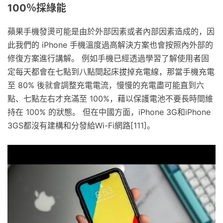
100％採綠能
蘋果手機發燙可能是由於外部因素或者內部因素造成的，因
此我們的 iPhone 手機溫度過高解決方案也會按照內外部的
修復方案進行講解。 例如手機已經透過學習了解使用者固
定每天都會在七點到八點間起床拔掉充電線，那當手機充電
至 80% 後就會調整充電電流，慢慢的充電盡可能直到六
點、七點左右才充滿至 100%，藉以保護電池不要長時間維
持在 100% 的狀態。 但在中國方面，iPhone 3G和iPhone
3GS都沒有建構和分發給Wi-Fi網路[111]。