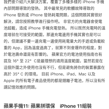
我們會介紹六大解決方案，覆蓋了多種多樣的 iPhone 手機
內部問題導致的發熱。 其中最常見的軟體故障導致的
iPhone 發熱或 iPhone 發熱耗電問題，這個問題其實很好
解決，請您按照教學進行操作吧。 非官方的充電器會使電
池超載，造成 iPhone 手機充電發熱。 所以既然充電時的溫
度增就在可接受的範圍，那邊充電邊用手機其實也是可以
的，但建議不要一邊充電一邊使用耗電量大的手遊或負載較
重的 App，因為溫度過高了，就算不到會爆炸的程度，對
於電池壽命還是有影響的。 蘋果官方的電池使用指南也有
提及 16° 至 22° C是最理想的適用溫度範圍，當然若是在
這個外圍之外使用也沒有不行，但是避免將你的裝置暴露在
高於 35° C 的環境。 目前 iPhone、iPad、Mac 以及
Apple 的所有電子產品使用的都是鋰離子電池，所以沒有所
謂記憶效應的問題。
蘋果手機11: 蘋果拼環保 iPhone 11組裝