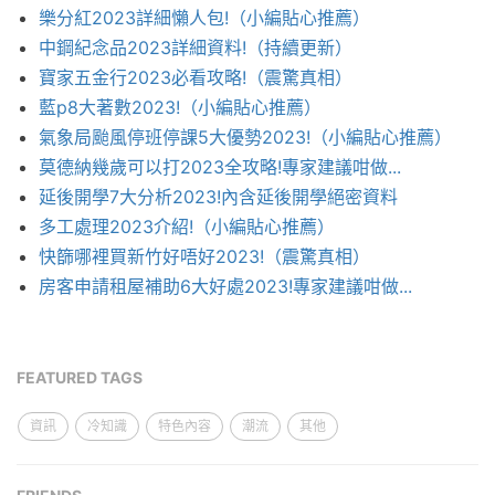
樂分紅2023詳細懶人包!（小編貼心推薦）
中鋼紀念品2023詳細資料!（持續更新）
寶家五金行2023必看攻略!（震驚真相）
藍p8大著數2023!（小編貼心推薦）
氣象局颱風停班停課5大優勢2023!（小編貼心推薦）
莫德納幾歲可以打2023全攻略!專家建議咁做...
延後開學7大分析2023!內含延後開學絕密資料
多工處理2023介紹!（小編貼心推薦）
快篩哪裡買新竹好唔好2023!（震驚真相）
房客申請租屋補助6大好處2023!專家建議咁做...
FEATURED TAGS
資訊
冷知識
特色內容
潮流
其他