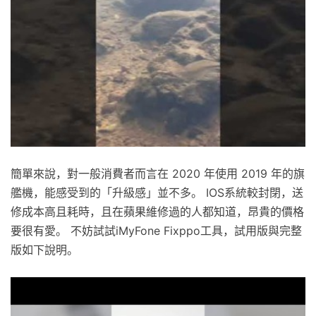
簡單來說，對一般消費者而言在 2020 年使用 2019 年的旗
艦機，能感受到的「升級感」並不多。 IOS系統較封閉，送
修成本高且耗時，且在蘋果維修過的人都知道，昂貴的價格
要很有愛。 不妨試試iMyFone Fixppo工具，試用版與完整
版如下說明。