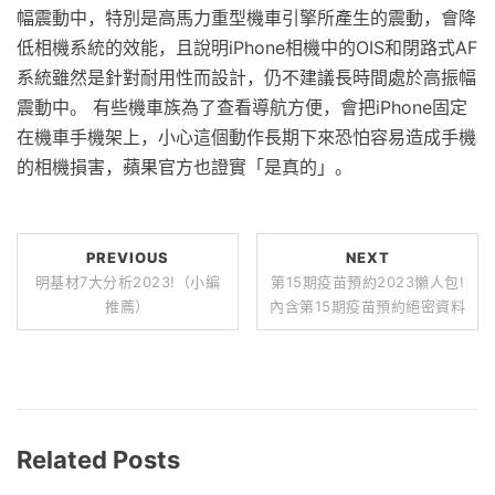
幅震動中，特別是高馬力重型機車引擎所產生的震動，會降
低相機系統的效能，且說明iPhone相機中的OIS和閉路式AF
系統雖然是針對耐用性而設計，仍不建議長時間處於高振幅
震動中。 有些機車族為了查看導航方便，會把iPhone固定
在機車手機架上，小心這個動作長期下來恐怕容易造成手機
的相機損害，蘋果官方也證實「是真的」。
PREVIOUS
NEXT
明基材7大分析2023!（小編
第15期疫苗預約2023懶人包!
推薦）
內含第15期疫苗預約絕密資料
Related Posts