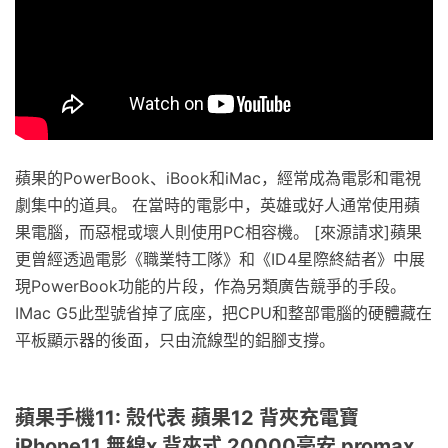
蘋果的PowerBook、iBook和iMac，經常成為電影和電視
劇集中的道具。 在當時的電影中，英雄或好人通常使用蘋
果電腦，而惡棍或壞人則使用PC相容機。 [來源請求]蘋果
更曾經透過電影《職業特工隊》和《ID4星際終結者》中展
現PowerBook功能的片段，作為另類廣告競爭的手段。
IMac G5此型號省掉了底座，把CPU和整部電腦的硬體藏在
平板顯示器的後面，只由流線型的鋁腳支撐。
蘋果手機11: 殼代表 蘋果12 背夾充電寶
iPhone11 無線x 背夾式 20000毫安 promax