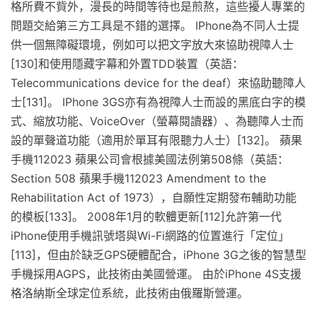
格所費不貲外，漫長的時間等待也是煎熬，這些擾人專業的
問題交給第三方工具是不錯的選擇。 IPhone為不同人士提
供一個無障礙環境，例如可以把文字放大來協助視障人士
[130]和使用隱藏字幕和外置TDD裝置（英語：
Telecommunications device for the deaf）來協助聽障人
士[131]。 IPhone 3GS亦有為視障人士而設的黑底白字的模
式、縮放功能、VoiceOver（螢幕閱讀器）、為聽障人士而
設的單聲道功能（適用於單耳有限聽力人士）[132]。 蘋果
手機112023 蘋果公司會根據美國法例第508條（英語：
Section 508 蘋果手機112023 Amendment to the
Rehabilitation Act of 1973），自願性定期發布輔助功能
的模板[133]。 2008年1月的軟體更新[112]允許第一代
iPhone使用手機訊號塔與Wi-Fi網路的位置進行「定位」
[113]，但由於缺乏GPS硬體配合，iPhone 3G之後的智慧型
手機採用AGPS，此技術由美國營運。 由於iPhone 4S支援
格洛納斯全球定位系統，此技術由俄羅斯營運。