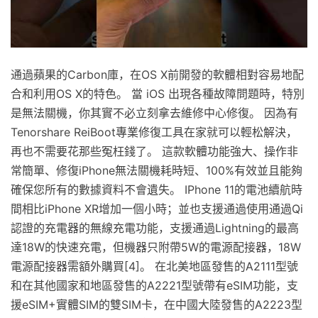
通過蘋果的Carbon庫，在OS X前開發的軟體相對容易地配
合和利用OS X的特色。 當 iOS 出現各種故障問題時，特別
是無法關機，你其實不必立刻拿去維修中心修復。 因為有
Tenorshare ReiBoot專業修復工具在家就可以輕松解決，
再也不需要花那些冤枉錢了。 這款軟體功能強大、操作非
常簡單、修復iPhone無法關機耗時短、100%有效並且能夠
確保您所有的數據資料不會遺失。 IPhone 11的電池續航時
間相比iPhone XR增加一個小時；並也支援通過使用通過Qi
認證的充電器的無線充電功能，支援通過Lightning的最高
達18W的快速充電，但機器只附帶5W的電源配接器，18W
電源配接器需額外購買[4]。 在北美地區發售的A2111型號
和在其他國家和地區發售的A2221型號帶有eSIM功能，支
援eSIM+實體SIM的雙SIM卡，在中國大陸發售的A2223型