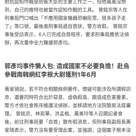
對抗認知作戰是防衛大臣的主要工作之一，但他萬萬沒想
到，自己的推特也被當作認知作戰的工具。 曾銘宗等人在
刑事局門口喊出「不應用國家機器恐嚇民眾、很多孩子走
了」等口號，最後進刑事局遞自首狀，警方收取。 曾銘宗
事後受訪表示，6人已完成自首程序，要求刑事局應依法偵
辦，再次重申全力聲援郭彥均。
郭彥均事件懶人包: 造成國家不必要負擔！赴烏
參戰南韓網紅李根大尉獲刑1年6月
黃家琦說，若不符合相關條例要件，懷疑可能涉及所謂假訊
息，還要同時符合出於惡意、虛偽假造、跟造成危害要素，
警方才依社會秩序維護法偵辦，並移請地方法院簡易法庭審
理。 曾銘宗、林奕華、洪孟楷、萬美玲等人召開記者會
後，前往刑事局要「自首」散布假消息，但刑事局副局長黃
家琦表示，警方沒有要受理此案，並強調，這個案子根本沒