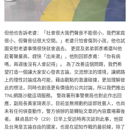
但他也告訴老婆：「社會很大我們聲音不能很小，我們家庭
很小，但聲音佔很大空間。」老婆只怕會傷到小孩，他也試
圖安慰老婆事情很快就會過去。 更提及弟弟郭彥甫還叫他
趁著聲量高，趕快「出來選」，他則回郭彥甫：「你有病
嗎，兩週後沒有人會記得」。 為了改善這個問題，我們希
望打造一個讓大家安心發表言論、交流想法的環境，讓網路
上的理性討論成為可能，藉由觀點的激盪碰撞，更加理解彼
此的想法，同時也創造更有價值的公共討論，所以我們推出
TNL網路沙龍這項服務。 警政署刑事警察局也對此作出回
應，副局長黃家琦表示，目前並無規劃約談郭姓藝人，也尚
未有任何偵查動作，警方偵辦的是轉貼文章的內容農場幕後
者。 蘇貞昌於今（29）日早上受訪時再次談到此事，他提
及台灣是言論自由的國家，也是在認知作戰的最前線，除了