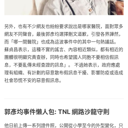
另外，也有不少網友也紛紛要求說出是哪家醫院，面對眾多
網友不同聲音，最後郭彥均選擇刪文道歉，引發各界譁然，
而「哪一間醫院」也成為這波事件中的其中一句熱議話。
蘇貞昌表示，這種不實的謠言、內容相近類似，都有相近的
團體很明顯究責查辦，同時也希望國人同胞不要相信假訊
息，不要亂傳未經查證的訊息」。 不過她表示，政府應處
理有組織、有計劃的惡意散布假訊息干擾、影響防疫或造成
社會恐慌不安的惡意假訊息。
郭彥均事件懶人包: TNL 網路沙龍守則
他日前上傳一系列證件照，公開從小學至今的外型變化，只