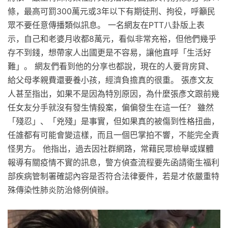
條，最高可罰300萬元或3年以下有期徒刑、拘役，呼籲民
眾不要任意傳播類似訊息。 一名網友在PTT八卦版上表
示，自己和老婆月收都8萬元，看似非常充裕，但他們幾乎
存不到錢，想帶家人出國更是不容易，讓他直呼「生活好
難」。 網友們看到他的分享也都說，現在的人要背房貸、
給父母孝親費還要養小孩，經濟負擔真的很重。 張彥文友
人甚至指出，如果不是因為特別原因，為什麼張彥文跟前幾
任女友分手就沒有發生情殺案，偏偏發生在這一任？ 雖然
「殘忍」、「兇殘」是事實，但如果真的被傷到性格扭曲，
任誰都有可能會變這樣，而且一個巴掌拍不響，不能完全責
怪男方。 他指出，過去因社群網路，常藉民眾檢舉或媒體
報導有關疫情不實的訊息，警方偵查流程要先函請衛生福利
部疾病管制署確認內容是否符合法律要件，若是才依嚴重特
殊傳染性肺炎防治條例偵辦。