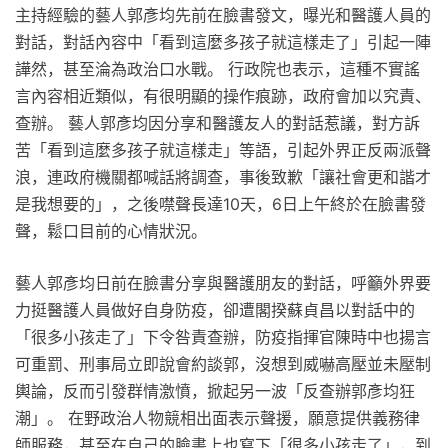
主持經驗的藝人郭彥均先前在臉書發文，曝光和醫護人員的
對話，對話內容中「看到這麼多孩子就這樣走了」引起一陣
譁然，甚至淪為政治口水戰。 行政院也表示，這種不實謠
言內容相近類似，有很明顯的操作痕跡，政府會加以究責、
查辦。 藝人郭彥均因分享和醫護友人的對話惹議，對方訴
苦「看到這麼多孩子就這樣走」等語，引起外界正反兩派聲
浪，連政府機關都喊話將調查，事後致歉「讓社會更和諧才
是我想要的」，之後噤聲長達10天，6日上午終於在臉書發
聲，鬆口目前的心情狀況。
藝人郭彥均日前在臉書分享與醫護朋友的對話，呼籲外界要
力挺醫護人員做好自身防疫，卻遭閣揆蘇貞昌以對話中的
「很多小孩走了」下令咎責查辦，防疫指揮官陳時中也揚言
可重罰、刑事局立即說會約談郭，沒想到威嚇高壓並未壓制
輿論，反而引發群情激憤，掀起另一波「反查辦郭彥均狂
潮」。 在野政治人物競相出面表示聲援，願意提供義務律
師服務，甚至在自己的臉書上也寫下「很多小孩走了」，到