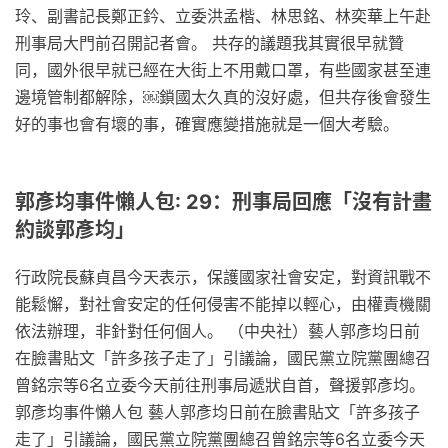
玲、副書記長鄭正鈐、立委洪孟楷、林思銘、林奕華上午赴
刑事局大門前召開記者會。 共存的議題我其實很早就贊
同，國外很早就已經在大街上不用戴口罩，有些國家甚至連
邊境管制都解除，￼鎖國太久真的沒好處，但共存後會發生
好的事也會有壞的事，確實應變措施就是一個大考驗。
郭彥均事件懶人包: 29：刑事局回應「沒有計畫
約談郭彥均」
行政院長蘇貞昌今天表示，保護國家社會安定，對資訊戰不
能鬆懈，對社會安定的任何侵害不能掉以輕心，由權責機關
依法辦理，非針對任何個人。 （中央社）藝人郭彥均日前
在臉書貼文「許多孩子走了」引議論，國民黨立院黨團總召
曾銘宗等6名立委今天前往刑事局遞狀自首，聲援郭彥均。
郭彥均事件懶人包 藝人郭彥均日前在臉書貼文「許多孩子
走了」引議論，國民黨立院黨團總召曾銘宗等6名立委今天