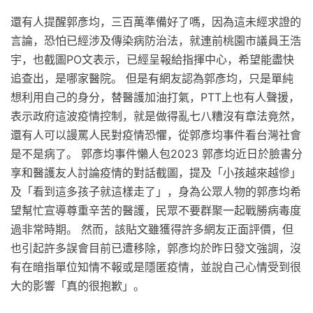
還有人提醒郭彥均，三百萬準備好了嗎，因為這未經求證的
言論，恐怕已經涉及傳染病防治法，就連前桃園市議員王浩
宇，也截圖PO文表示，已經呈報給指揮中心，希望能盡快
追查出，是哪家醫院。 但是有網友認為郭彥均，只是單純
想利用自己的身分，替醫護加油打氣，PTT上也有人聲援，
表示政府這波疫情控制，就是做得亂七八糟沒有章法竟然，
還有人可以謾罵人民對疫情恐懼，從郭彥均事件看台灣社會
是不是病了。 郭彥均事件懶人包2023 郭彥均近日於臉書分
享和醫護友人討論疫情的對話截圖，提及「小孩越來越慘」
及「看到這多孩子就這樣走了」，身為公眾人物的郭彥均希
望幫忙宣導尊重辛苦的醫護，民眾不要群聚一起戰勝病毒度
過非常時期。 然而，該貼文雖獲得許多網友正面評價，但
也引起許多誤會目前已遭移除，郭彥均於昨日發文強調，沒
有在暗指單位知情不報或是隱匿疫情，並說自己心情受到很
大的影響「真的很抱歉」。