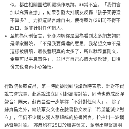
似，都由相關團體明顯操作痕跡，非常不宜，「我們會
加以究責查辦」，結果引發大批網友反轟「孩子死得還
不算多？」力挺這是言論自由，使得蘇昨(29日)不得不
改口，並非針對任何個人。
至於為何刪留言，郭彥均解釋是因為看到太多網友詢問
是哪家醫院，「不是我要傳達的意思，我希望文章不是
這樣被解讀，最後發現真的太多了，所以就整篇刪文，
希望可以平息事件」，並坦言自己心情大受影響，日後
發文也會再小心謹慎。
行政院長蘇貞昌，第一時間被問到該議題時表示，針對不實
謠言會究責，此番說法立即引起高度討論，同時也造成反彈
聲音；隔天，蘇貞昌進一步解釋「不針對任何人」。 除了
蘇貞昌之外，總統蔡英文也在臉書發文表示「希望能減少對
立」，但仍不少網友湧入蔡總統的臉書留言，拉抬出一波網
路聲量討論。 郭彥均在25日於臉書發文，並曬出與醫護朋