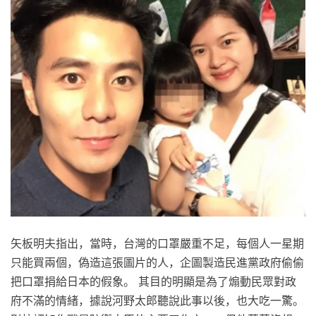
矢板明夫指出，當時，台灣的口罩嚴重不足，每個人一星期
只能買兩個，偽造這張圖片的人，企圖製造民進黨政府偷偷
把口罩捐給日本的假象。 其目的明顯是為了煽動民眾對政
府不滿的情緒，據說河野太郎聽說此事以後，也大吃一驚。