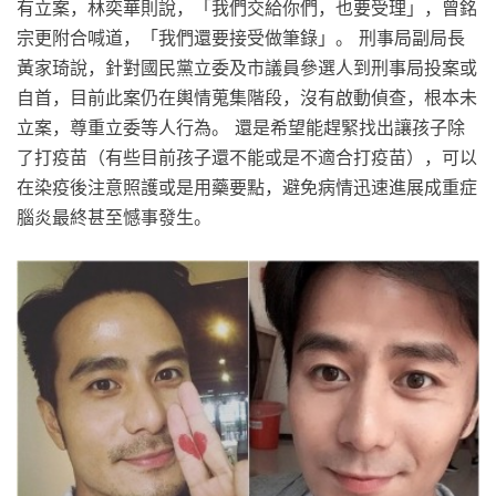
有立案，林奕華則說，「我們交給你們，也要受理」，曾銘
宗更附合喊道，「我們還要接受做筆錄」。 刑事局副局長
黃家琦說，針對國民黨立委及市議員參選人到刑事局投案或
自首，目前此案仍在輿情蒐集階段，沒有啟動偵查，根本未
立案，尊重立委等人行為。 還是希望能趕緊找出讓孩子除
了打疫苗（有些目前孩子還不能或是不適合打疫苗），可以
在染疫後注意照護或是用藥要點，避免病情迅速進展成重症
腦炎最終甚至憾事發生。