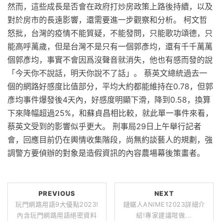
然而，這些成長是否會在政府打炒房政策上路後持續，以及
對於房市的長遠影響，還需要進一步觀察和分析。 柯文哲
怒批，台灣的疫情不能質疑，不能發問，只能歌功頌德，只
能高呼萬歲，但是台灣不是只有一個郭彥均，還有千千萬萬
個郭彥均，事實不會因爲沒聲音就消失，他也有感而發的說
「今天你不說話，明天你說不了話」。 蔡英文總統過去一
個的網路好感度比值部分，平均大約都能維持在0.78，但郭
彥均事件爆發後4天內，好感度明顯下滑，降到0.58，換算
下來降幅超過25%，和蘇貞昌相比較，就此單一事件來看，
蔡英文受到的影響似乎更大。 刑事局29日上午舉行記者
會，回應目前仍在輿情收集階段，尚無約談藝人的規劃，強
調警方要偵辦的對象是造假資訊的內容農場幕後策畫者。
PREVIOUS
NEXT
玩門網路用語9大優點2023!
鏈鋸人ANIME12023詳細介
內含玩門網路用語絕密資料
紹!專家建議咁做...