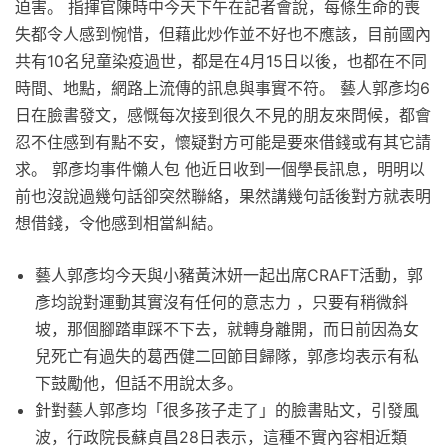
迫害。 指揮官陳時中今天下午在記者會說，每條生命的喪
失都令人感到惋惜，但藉此炒作並不好也不應該，目前國內
共有10名兒童染疫過世，都是在4月15日以後，也都在不同
時間、地點，網路上流傳的訊息與事實不符。 藝人郭彥均6
日在臉書發文，感慨每次接到很久不見的朋友來問候，都會
忍不住感到有點不安，懷疑對方可能是要來借錢或有其它請
求。 郭彥均事件懶人包 他近日收到一個學長訊息，明明以
前也沒說過幾句話卻突然聯絡，果然講幾句話後對方就表明
想借錢，令他感到相當糾結。
藝人郭彥均今天與小豬黃沐妍一起出席CRAFT活動，郭
彥均說對運動其實沒有任何的意志力 ，只要有稍微斜
坡，那個腳踏車踩不下去，就轉身離開，而日前因為女
兒死亡有過失的葛西健二回節目歸隊，郭彥均表示有私
下鼓勵他，但話不用說太多。
針對藝人郭彥均「很多孩子走了」的臉書貼文，引發風
波，行政院長蘇貞昌28日表示，這種不實內容相近類