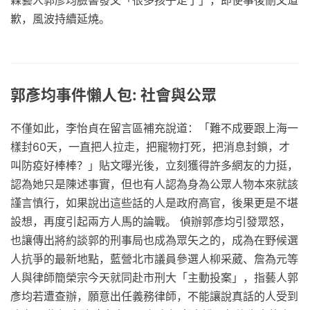
歉，風波持續延燒。
郭彥均事件懶人包: 社會與公眾
不僅如此，李怡貞在留言區補充說道：「難不成要跟上海一
樣封60天，一直把人拉走，把寵物打死，把消息封鎖，才
叫防疫好棒棒？」貼文曝光後，立刻獲得許多網友的力挺，
認為她只是陳述事實，但也有人認為身為公眾人物本來就該
謹言慎行，如果說出這些話的人是政府高官，後果更是不堪
設想，再度引起兩方人馬的論戰。 偵辦郭彥均引發眾怒，
也讓傳出將約談郭的刑事局也成為眾矢之的，成為在野候選
人抗爭的最新地點，藍營北市議員參選人柳采葳、詹為元等
人與律師簡榮宗今天就同赴市刑大「主動投案」，指藝人郭
彥均若遭查辦，願意出任義務律師，不能讓說真話的人受到