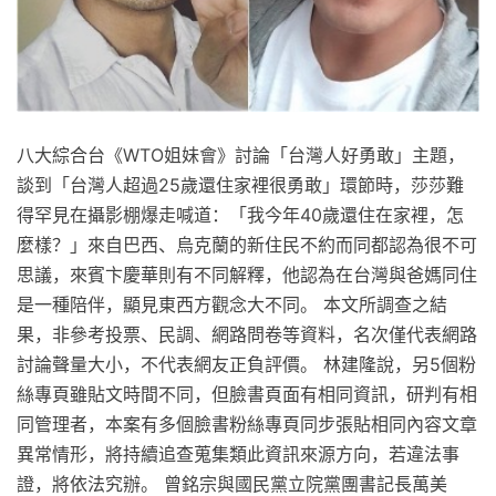
八大綜合台《WTO姐妹會》討論「台灣人好勇敢」主題，
談到「台灣人超過25歲還住家裡很勇敢」環節時，莎莎難
得罕見在攝影棚爆走喊道：「我今年40歲還住在家裡，怎
麼樣？」來自巴西、烏克蘭的新住民不約而同都認為很不可
思議，來賓卞慶華則有不同解釋，他認為在台灣與爸媽同住
是一種陪伴，顯見東西方觀念大不同。 本文所調查之結
果，非參考投票、民調、網路問卷等資料，名次僅代表網路
討論聲量大小，不代表網友正負評價。 林建隆說，另5個粉
絲專頁雖貼文時間不同，但臉書頁面有相同資訊，研判有相
同管理者，本案有多個臉書粉絲專頁同步張貼相同內容文章
異常情形，將持續追查蒐集類此資訊來源方向，若違法事
證，將依法究辦。 曾銘宗與國民黨立院黨團書記長萬美