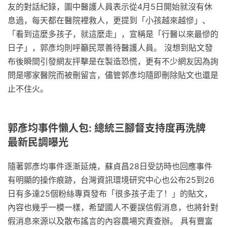
友的對話紀錄，圖中醫護人員表示從4月5日開始就沒有休
息過，每天都在醫院裡救人，更提到「小孩越來越慘」、
「看到這麼多孩子，就這麼走」，宣稱是「行醫以來最慘的
日子」，郭彥均則呼籲民眾善待醫護人員。 沒想到貼文發
布後瞬間引發網友抨擊是在製造恐慌，更有不少網友因為詢
問是哪家醫院而被刪留言，儘管郭彥均隨即刪除貼文也還是
止不住火。
郭彥均事件懶人包: 總統三腳督支持度再洗牌
最新民調曝光
隨著郭彥均事件逐漸延燒，蘇貞昌28日受訪時也回應事件
有明顯的操作痕跡，台灣資訊環境研究中心也公布25到26
日有多達25個粉絲專頁發布「很多孩子走了！」的貼文，
內容也幾乎一模一樣，希望國人不要誤信假消息，也將針對
假消息來源以及散布謠言的內容農場究責查辦。 具有豐富