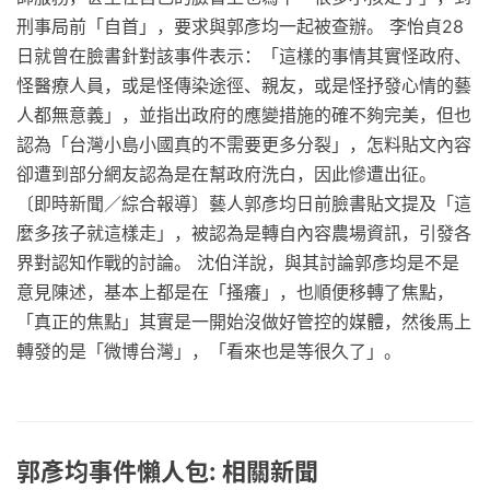
刑事局前「自首」，要求與郭彥均一起被查辦。 李怡貞28
日就曾在臉書針對該事件表示：「這樣的事情其實怪政府、
怪醫療人員，或是怪傳染途徑、親友，或是怪抒發心情的藝
人都無意義」，並指出政府的應變措施的確不夠完美，但也
認為「台灣小島小國真的不需要更多分裂」，怎料貼文內容
卻遭到部分網友認為是在幫政府洗白，因此慘遭出征。
〔即時新聞／綜合報導〕藝人郭彥均日前臉書貼文提及「這
麼多孩子就這樣走」，被認為是轉自內容農場資訊，引發各
界對認知作戰的討論。 沈伯洋說，與其討論郭彥均是不是
意見陳述，基本上都是在「搔癢」，也順便移轉了焦點，
「真正的焦點」其實是一開始沒做好管控的媒體，然後馬上
轉發的是「微博台灣」，「看來也是等很久了」。
郭彥均事件懶人包: 相關新聞