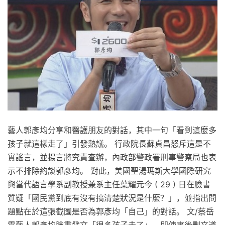
藝人郭彥均分享和醫護朋友的對話，其中一句「看到這麼多
孩子就這樣走了」引發熱議。 行政院長蘇貞昌怒斥這是不
實謠言，並揚言將究責查辦，內政部警政署刑事警察局也表
示不排除約談郭彥均。 對此，美國聖湯瑪斯大學國際研究
與當代語言學系副教授兼系主任葉耀元今 ( 29 ) 日在臉書
質疑「國民黨到底有沒有搞清楚狀況是什麼？」，並指出問
題點在於這張截圖是否為郭彥均「自己」的對話。 文/蔡岳
霖藝人郭彥均臉書發文「很多孩子走了」，即使事後刪文道