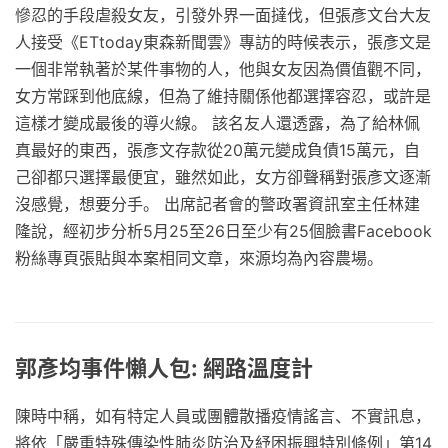
慘忍的手段虐殺女友，引發外界一面撻伐，但張彥文台大友
人接受《ETtoday東森新聞雲》專訪的時候表示，張彥文是
一個非常執著於某件事物的人，他與女友因為價值觀不同，
女方常踩到他底線，但為了維持關係他都選擇容忍，或許是
這樣才變成最後的導火線。 該名友人還透露，為了給林佩
真最好的東西，張彥文存款從20萬元變成負債15萬元，自
己卻都只選擇最便宜，雖然如此，女方卻聲稱對張彥文逐漸
沒感覺，想要分手。 出席記者會的警政署資訊室主任林建
隆說，經初步分析5月25至26日至少有25個臉書Facebook
粉絲專頁張貼與本案相同文章，來源均為內容農場。
郭彥均事件懶人包: 網路溫度計
陳時中稱，如有特定人員或團體散播疫情謠言、不實訊息，
將依「嚴重特殊傳染性肺炎防治及紓困振興特別條例」第14