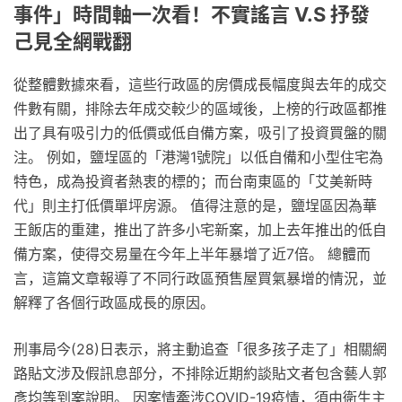
事件」時間軸一次看！不實謠言 V.S 抒發
己見全網戰翻
從整體數據來看，這些行政區的房價成長幅度與去年的成交
件數有關，排除去年成交較少的區域後，上榜的行政區都推
出了具有吸引力的低價或低自備方案，吸引了投資買盤的關
注。 例如，鹽埕區的「港灣1號院」以低自備和小型住宅為
特色，成為投資者熱衷的標的；而台南東區的「艾美新時
代」則主打低價單坪房源。 值得注意的是，鹽埕區因為華
王飯店的重建，推出了許多小宅新案，加上去年推出的低自
備方案，使得交易量在今年上半年暴增了近7倍。 總體而
言，這篇文章報導了不同行政區預售屋買氣暴增的情況，並
解釋了各個行政區成長的原因。
刑事局今(28)日表示，將主動追查「很多孩子走了」相關網
路貼文涉及假訊息部分，不排除近期約談貼文者包含藝人郭
彥均等到案說明。 因案情牽涉COVID-19疫情，須由衛生主