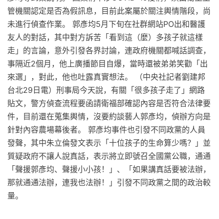
管機關認定是否為假訊息，目前此案屬於關注輿情階段，尚
未進行偵查作業。 郭彥均5月下旬在社群網站PO出和醫護
友人的對話，其中對方訴苦「看到這（麼）多孩子就這樣
走」的言論，意外引發各界討論，連政府機關都喊話調查，
事隔近2個月，他上廣播節目自爆，當時還被弟弟笑勸「出
來選」，對此，他也吐露真實想法。 （中央社記者劉建邦
台北29日電）刑事局今天說，有關「很多孩子走了」網路
貼文，警方偵查流程要函請衛福部確認內容是否符合法律要
件，目前還在蒐集輿情，沒要約談藝人郭彥均，偵辦方向是
針對內容農場幕後者。 郭彥均事件也引發不同政黨的人員
發聲，其中朱立倫發文表示「十位孩子的生命算少嗎？」並
質疑政府不讓人說真話，表示將立即號召全國黨公職，通通
「聲援郭彥均、聲援小小孩！」、「如果講真話要被法辦，
那就通通法辦，連我也法辦！」引發不同政黨之間的政治較
量。