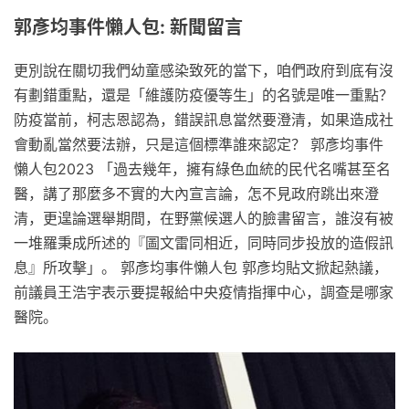
郭彥均事件懶人包: 新聞留言
更別說在關切我們幼童感染致死的當下，咱們政府到底有沒
有劃錯重點，還是「維護防疫優等生」的名號是唯一重點？
防疫當前，柯志恩認為，錯誤訊息當然要澄清，如果造成社
會動亂當然要法辦，只是這個標準誰來認定？ 郭彥均事件
懶人包2023 「過去幾年，擁有綠色血統的民代名嘴甚至名
醫，講了那麼多不實的大內宣言論，怎不見政府跳出來澄
清，更遑論選舉期間，在野黨候選人的臉書留言，誰沒有被
一堆羅秉成所述的『圖文雷同相近，同時同步投放的造假訊
息』所攻擊」。 郭彥均事件懶人包 郭彥均貼文掀起熱議，
前議員王浩宇表示要提報給中央疫情指揮中心，調查是哪家
醫院。