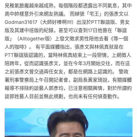
見稚氣臉龐越來越成熟，每個階段都透露出不同氣息，其中
高中帥樣意外引來網友熱議。 而綽號「宅王」的張彥文以
Godman31617（大師好棒啊!!!!）出沒於PTT聯誼版、男女
版及其建中班版的紀錄，甚至可以查到17日他曾在「聯誼
版」（Alltogether版）上發文徵求男性陪他去看《等一個
人的咖啡》。 有平面媒體指出，張彥文與林佩真就是在
PTT聯誼版認識的，當時林佩真結束上一段戀情，上網徵人
陪跨年，從而認識張彥文，並在今年3月開始交往，而在這
之前張彥文曾交過兩任女友，都是在網路上認識的。 警政
署刑事警察局上午召開記者會，副局長黃家琦說，有關媒體
報導不排除約談藝人郭彥均，已注意相關輿情，對於所謂約
談郭姓藝人目前並無此規劃，也尚未有任何偵查動作。