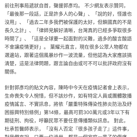
前往刑事局遞狀自首，聲援郭彥均。 不少網友表示贊同，
「最後那一段話，正是許多人的心聲」、「說的好，怪誰也
沒用」、「過去二年多我們被保護的太好，但鎖國真的不是
長久之計」、「律師見解好清晰，台灣真的已經多爭取很多
時間了」、「這是全球要一起面對的災難，過多的酸言酸語
不會讓疫情更好」。 葉耀元直言，現在很多公眾人物都在
選邊站，跟著這個風暴炒作一波流量，但他認為大家應該搞
清楚，這是法律問題，跟言論自由或可不可以批評政府沒有
關係。
針對郭彥均的貼文內容，陳時中今天在疫情記者會上表示，
生命喪失令人惋惜，但不該炒作，如有特定人員或團體散播
疫情謠言、不實訊息，將依「嚴重特殊傳染性肺炎防治及紓
困振興特別條例」第14條，最高可罰300萬元或3年以下有
期徒刑、拘役，呼籲民眾不要任意傳播類似訊息。 對此，
杜承哲醫師表示，「沒有人否定『很多孩子走了』這件事，
對我們來說，只要一位過世，都是一個家庭一輩子的傷痛。