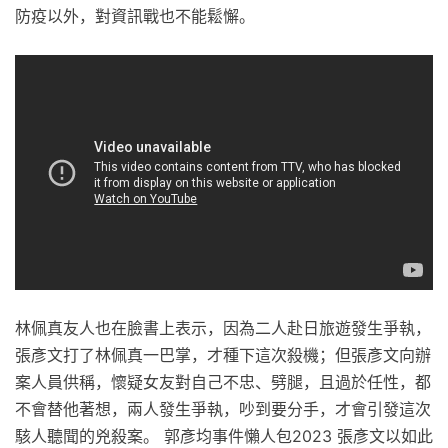
防疫以外，對資訊戰也不能鬆懈。
林佩真友人也在臉書上表示，因為二人赴日旅遊發生爭執，
張彥文打了林佩真一巴掌，才種下這次殺機；但張彥文向辦
案人員供稱，懷疑女友對自己不忠、劈腿，且過於任性，都
不會替他著想，兩人發生爭執，吵到要分手，才會引發這次
駭人聽聞的兇殺案。 郭彥均事件懶人包2023 張彥文以如此