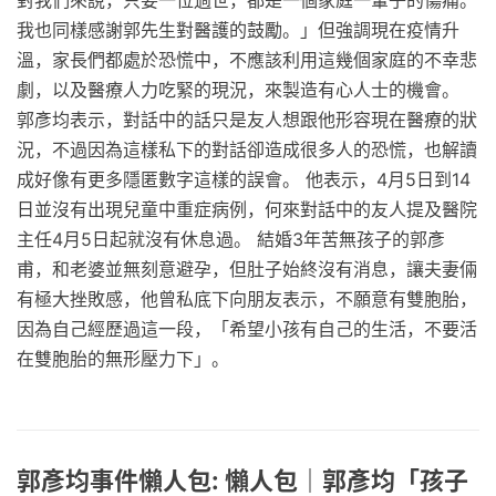
我也同樣感謝郭先生對醫護的鼓勵。」但強調現在疫情升
溫，家長們都處於恐慌中，不應該利用這幾個家庭的不幸悲
劇，以及醫療人力吃緊的現況，來製造有心人士的機會。
郭彥均表示，對話中的話只是友人想跟他形容現在醫療的狀
況，不過因為這樣私下的對話卻造成很多人的恐慌，也解讀
成好像有更多隱匿數字這樣的誤會。 他表示，4月5日到14
日並沒有出現兒童中重症病例，何來對話中的友人提及醫院
主任4月5日起就沒有休息過。 結婚3年苦無孩子的郭彥
甫，和老婆並無刻意避孕，但肚子始終沒有消息，讓夫妻倆
有極大挫敗感，他曾私底下向朋友表示，不願意有雙胞胎，
因為自己經歷過這一段，「希望小孩有自己的生活，不要活
在雙胞胎的無形壓力下」。
郭彥均事件懶人包: 懶人包｜郭彥均「孩子