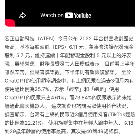
宏正自動科技（ATEN）今日公布 2022 年合併營收創歷史
新高，基本每股盈餘（EPS）6.11 元，董事會決議配發現金
股利 5.7 元，維持連續十年配發現金股利 5 元以上的好表
現，展望營運，財務長暨發言人田慶威表示，目前看上半年
雖然辛苦，但是審慎樂觀，下半年則有望恢復繁榮。 至於
ChatGPT的使用頻率調查中，有上網民眾在過去3個月內有
使用過比例為25.7%，表示「經常」和「總是」使用
ChatGPT的民眾只占4.61%，而73.84%的民眾表示尚未接
觸過此聊天機器人。 這次調查也詢問民眾使用抖音狀況，
調查顯示，台灣有上網的民眾近3個月使用抖音/TikTok經驗
的比例為22.21%。 使用族群集中在年輕人跟中年人，以18
到29歲年齡層的使用率最高，其次是40到49歲族群。