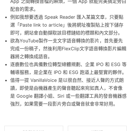
App 之間轉換音檔的麻煩，一個 App 就能完美搞定旁白
配音的需求。
例如我想要透過 Speak Reader 匯入某篇文章，只要點
選「Paste link to article」後將網址複製貼上按下儲存
即可，網站會自動擷取該目標鏈結的標題和內文部分。
欲為YouTube製作一支文字語音轉換的影片，首先要先
完成一份稿子，然後利用FlexClip文字語音轉換影片編輯
器將之轉換成語音。
逐鹿數位也具備數位轉型總體規劃、企業 IPO 和 ESG 等
輔導服務，是企業在 IPO 和 ESG 跑道上最堅實的夥伴。
值得一提 VanillaVoice 是以很自然、接近人聲的方式朗
讀，即使是由機器產生的聲音聽起來宛如真人，不會像
是 Google 翻譯小姐、Siri 或一些翻譯工具的發音機器感
強烈，如果需要一段影片旁白或聲音就會非常好用。