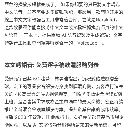
藍色的播放按鈕就完成了。 如果你想要的只是將文字轉為
中文語音，並不需要太多編輯功能，那麼另一款簡單好用的
線上中文文字轉語音工具非常適合你，它就是Narakeet。
這款軟體讓你能直接將中文文本或文檔檔轉換為逼真的中文
AI語音。 基本上，提供兩種 AI 語音複製及生成選項：文字
轉語音工具和專門複製特定聲音的「VoiceLab」。
本文轉語音: 免費逐字稿軟體服務列表
受惠元宇宙與 5G 趨勢，林勇達指出，沉浸式體驗風靡全
球，宏正的專業影音解決方案找到循環商機，為客戶打造完
美的 4K 高畫質沉浸式視覺饗宴，而隨著多數企業恢復實體
上班，混合會議需求成為企業市場中的最大商機，宏正持續
推出全新混合會議室解決方案，提升企業會議的協作效率。
展望 2023 年營運，田慶威指出，看好專業影音產品市場逐
漸回溫，以及 AI 文字轉語音服務所帶來的全新商機，可望