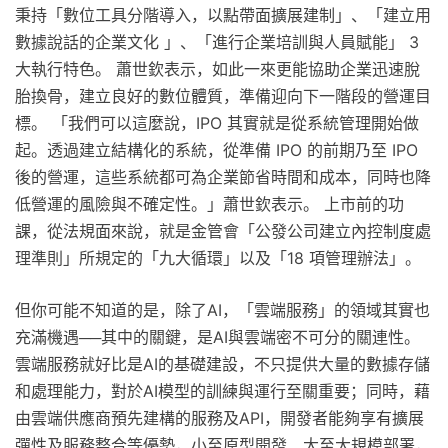
秉持「數位工具分階導入，以點帶面擴展建制」、「建立用
數據說話的企業文化 」、「進行企業培訓與人員賦能」 3
大執行特色。 蕭世欽表示，如此一來更能協助企業迅速脫
胎換骨，建立良好的數位體質，準備迎向下一階段的營運目
標。 「我們可以這麼說，IPO 其實就是從系統管理開始做
起。透過建立結構化的系統，從準備 IPO 的前期乃至 IPO
後的營運，這些系統都可為企業節省時間和成本，同時也降
低營運的風險與不確定性。」蕭世欽表示。 上市前的功
課，從法規面來說，就是金管會「公發公司建立內控制度處
理準則」所規定的「九大循環」以及「18 項管理辦法」。
但你可能不知道的是，除了AI，「雲端服務」的領域其實也
充滿機遇──其中的關鍵，是AI與雲端密不可分的關連性。
雲端服務就好比是AI的基礎建設，不只提供大量的數據存儲
和處理能力，對於AI模型的訓練與運行至關重要；同時，藉
由雲端供應商預先建構的服務及API，開發者能夠享有擴展
彈性及服務整合等優勢，小至原型開發、大至大規模部署，