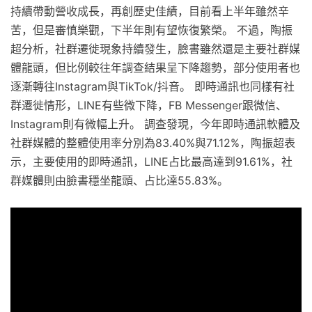
持續帶動營收成長，再創歷史佳績，目前看上半年雖然辛
苦，但是審慎樂觀，下半年則有望恢復繁榮。 不過，陶振
超分析，社群遷徙現象持續發生，臉書雖然還是主要社群媒
體龍頭，但比例較往年調查結果呈下降趨勢，部分使用者也
逐漸轉往Instagram與TikTok/抖音。 即時通訊也同樣有社
群遷徙情形，LINE有些微下降，FB Messenger跟微信、
Instagram則有微幅上升。 調查發現，今年即時通訊軟體及
社群媒體的整體使用率分別為83.40%與71.12%，陶振超表
示，主要使用的即時通訊，LINE占比最高達到91.61%，社
群媒體則由臉書穩坐龍頭、占比達55.83%。