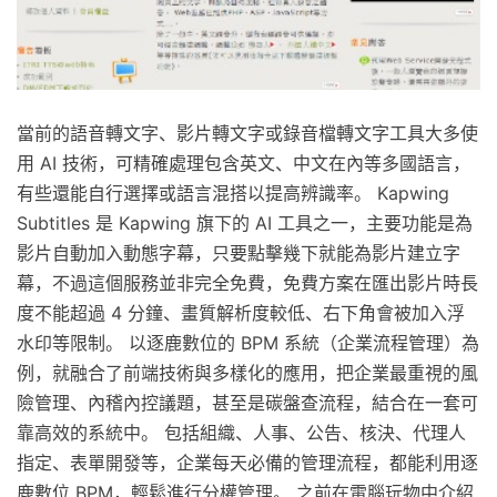
當前的語音轉文字、影片轉文字或錄音檔轉文字工具大多使
用 AI 技術，可精確處理包含英文、中文在內等多國語言，
有些還能自行選擇或語言混搭以提高辨識率。 Kapwing
Subtitles 是 Kapwing 旗下的 AI 工具之一，主要功能是為
影片自動加入動態字幕，只要點擊幾下就能為影片建立字
幕，不過這個服務並非完全免費，免費方案在匯出影片時長
度不能超過 4 分鐘、畫質解析度較低、右下角會被加入浮
水印等限制。 以逐鹿數位的 BPM 系統（企業流程管理）為
例，就融合了前端技術與多樣化的應用，把企業最重視的風
險管理、內稽內控議題，甚至是碳盤查流程，結合在一套可
靠高效的系統中。 包括組織、人事、公告、核決、代理人
指定、表單開發等，企業每天必備的管理流程，都能利用逐
鹿數位 BPM，輕鬆進行分權管理。 之前在電腦玩物中介紹