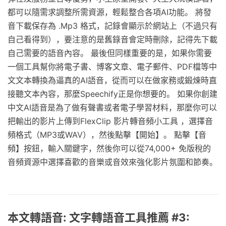
都可以隨需求調整所需資源，輕鬆整合各項AI功能。 將發
音下載保存為 .Mp3 格式，記錄會顯示於網站上（不過只有
自己看得到），要注意的是舊錄音會定時刪除，記得先下載
自己需要的語音內容。 最後但同樣重要的是，如果你需要
一個工具幫你將電子書、博客文章、電子郵件、PDF檔等中
文文本轉換為逼真的AI語音，從而可以在做家務或鍛煉時直
接聽文本內容，那麼Speechify正是你想要的。 如果你創建
中文AI語音是為了做有聲書或者電子學習材料，那麼你可以
把輸出的影片上傳到FlexClip 影片轉音頻小工具 ，選擇音
頻格式（MP3或WAV），然後點擊【開始】。 點擊【音
頻】按鈕，輸入關鍵字，然後你可以從74,000+ 免版稅的
音頻資源中選擇喜歡的音樂或音效來強化影片氛圍和節奏。
本文轉語音: 文字轉語音工具推薦 #3: