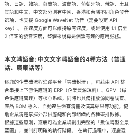
語、日語、韓語、荷蘭語、波蘭語、葡萄牙語、俄語、土耳
其語和中文，中文部分則有中國、香港和台灣不同角色發音
選項，也支援 Google WaveNet 語音（需要設定 API
key）。 在速度方面可以維持原有速度，或是使用 1.1 倍至
2 倍速的發音速度，整體來說算是個蠻有趣的應用服務。
本文轉語音: 中文文字轉語音的4種方法（普通
話、廣東話等）
逐鹿的企業碳流程追蹤平台「雲碳封清」，可藉由 API 整
合串接上下游供應鏈的 ERP（企業資源規劃）、GPM（綠
色供應鏈管理）等核心系統，同時也具備排放源問卷調查、
產品 BOM 導入、自動產生盤查清冊及演算結果等功能，協
助企業清楚掌握外部供應鏈和內部組織的各種碳排數據。
根據這些原則，逐鹿可為企業規劃出完整的「數位轉型全景
藍圖」，並制訂明確的執行階段。 在執行過程中，逐鹿還