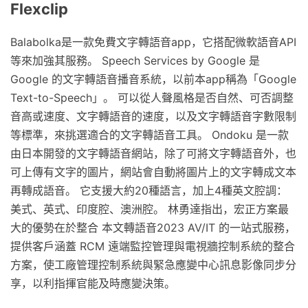
Flexclip
Balabolka是一款免費文字轉語音app，它搭配微軟語音API
等來加強其服務。 Speech Services by Google 是
Google 的文字轉語音播音系統，以前本app稱為「Google
Text-to-Speech」。 可以從人聲風格是否自然、可否調整
音高或速度、文字轉語音的速度，以及文字轉語音字數限制
等標準，來挑選適合的文字轉語音工具。 Ondoku 是一款
由日本開發的文字轉語音網站，除了可將文字轉語音外，也
可上傳有文字的圖片，網站會自動將圖片上的文字轉成文本
再轉成語音。 它支援大約20種語言，加上4種英文腔調：
美式、英式、印度腔、澳洲腔。 林勇達指出，宏正方案最
大的優勢在於整合 本文轉語音2023 AV/IT 的一站式服務，
提供客戶涵蓋 RCM 遠端監控管理與電視牆控制系統的整合
方案，使工廠管理控制系統與緊急應變中心訊息影像同步分
享，以利指揮官能及時應變決策。