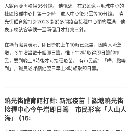
入館內要再輪候35分鐘。 他憶述，在彩虹道羽毛球中心的
社區接種中心打第一針時，進入中心後只需等10分鐘。 䁱
光街體育館打針2023 對於多間疫苗接種中心預約爆滿，他
表示應該會等候一至兩個月才打第三針。
在場有職員表示，即日籌於上午10時已派畢，因應人流急
增，今午增設數十個即日籌，惟下午2時取得即日籌的市
民，要到晚上6時後才可接種疫苗。 有市民說：「嘩，點等
到」，職員遂呼籲他翌日早上8時領取即日籌。
䁱光街體育館打針: 新冠疫苗｜觀塘曉光街
接種中心今午增即日籌 市民形容「人山人
海」 (16: