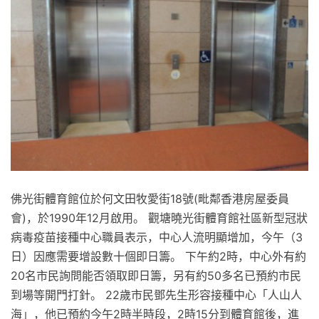
佛光街體育館位於何文田牧愛街18號(毗鄰香港房屋委員
會)，於1990年12月啟用。 觀塘曉光街體育館社區新型冠狀
病毒疫苗接種中心職員表示，中心人流明顯增加，今午（3
日）因應需要增設數十個即日籌。 下午約2時，中心外有約
20名市民詢問能否領取即日籌，另有約50多名已預約市民
到場等開門打針。 22歲市民鄧先生形容接種中心「人山人
海」，他已預約今午2時半時段，2時15分到體育館後，進