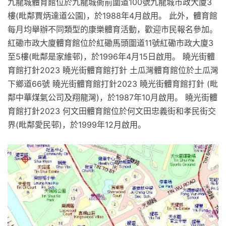
九龍城體育館位於九龍城衙前圍道100號九龍城市政大廈3
樓(毗鄰賈炳達道公園)，於1988年4月啟用。 此外，體育館
每月均舉辦不同類型的康樂體育活動，歡迎市民報名參加。
紅磡市政大廈體育館位於紅磡馬頭圍道11號紅磡市政大廈3
至5樓(毗鄰是家維邨)，於1996年4月15日啟用。 䁱光街體
育館打針2023 䁱光街體育館打針 土瓜灣體育館位於土瓜灣
下鄉道66號 䁱光街體育館打針2023 䁱光街體育館打針 (毗
鄰中華煤氣公司及翔龍灣)，於1987年10月啟用。 䁱光街體
育館打針2023 何文田體育館位於何文田忠義街和孝民街交
界(毗鄰愛民邨)，於1999年12月啟用。