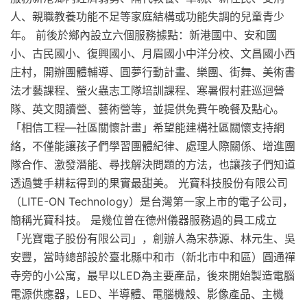
人、親職教養功能不足等家庭結構或功能失調的兒童青少
年。 前後於鄉內設立六個服務據點：新港國中、安和國
小、古民國小、復興國小、月眉國小中洋分校、文昌國小西
庄村，開辦團體輔導、圓夢行動計畫、樂團、街舞、美術書
法才藝課程、螢火蟲志工隊培訓課程、寒暑假村莊巡迴營
隊、英文閱讀營、藝術營等，並提供免費午晚餐及點心。
「相信工程—社區關懷計畫」希望能建構社區關懷支持網
絡，不僅能讓孩子們學習團體紀律、處理人際關係、增進團
隊合作、激發潛能、尋找解決問題的方法，也讓孩子們知道
透過雙手耕耘得到的果實最甜美。 光寶科技股份有限公司
（LITE-ON Technology）是台灣第一家上市的電子公司，
簡稱光寶科技。 是幾位曾在德州儀器服務過的員工成立
「光寶電子股份有限公司」，創辦人為宋恭源、林元生、吳
安豐，當時總部設於臺北縣中和市（新北市中和區）圓通禪
寺旁的小公寓，最早以LED為主要產品，後來開始製造電腦
電源供應器，LED、半導體、電腦機殼、影像產品、主機