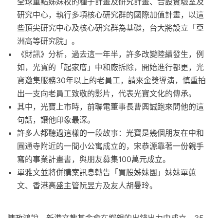
全球重點姊妹校的種子計畫及研究計畫、合設實驗室及
研究中心，執行多項核心研究群的國際加值計畫，以這
些頂尖研究中心及核心研究群為基礎，台大將設立「亞
洲高等研究院」。
《財訊》分析，過去這一年半，許多改變陸續發生，例
如，光寶的「起家庴」中和廠拆除，開始進行都更，光
寶邀集服務30年以上的老員工，請來金獎導演，慎重拍
出一支向老員工致敬的影片，代表光寶文化的傳承。
其中，光寶上市時，前聯電董事長曹興誠跑來問他的這
句話，讓他印象最深。
許多人都聽過這樣的一段故事：光寶是幾個朋友在中和
圓通寺附近的一間小公寓成立的，宋恭源靠著一份親手
寫的事業計畫書，與朋友募集100萬元成立。
單雅文並將併購案訊息轉告「買股姊妹團」妹妹單蕙
文、香港高盛主管阮昱方及友人胡曼玲。
陳政鴻說，新港文教基金會在鄉親的出錢出力中成立，35