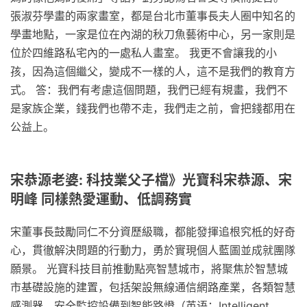
張淑芬學畫的兩家畫室，都是台北市董事長夫人圈中知名的
學畫地點，一家是位在內湖的秋刀魚藝術中心，另一家則是
位於四維路私宅內的一處私人畫室。 我更不會讓我的小
孩，因為這個繼父，變成不一樣的人，這不是我們的教育方
式。 答：我們有考慮這個問題，我們已經有規畫，我們不
是家族企業，錢我們也帶不走，我們走之前，會把錢都用在
公益上。
宋恭源老婆: 科技業父子檔》光寶科宋恭源、宋
明峰 同樣熱愛運動、低調務實
宋董事長鼓勵同仁不分資歷級職，都能發揮追根究柢的好奇
心，貫徹解決問題的行動力，勇於實現個人藍圖並成就團隊
願景。 光寶科技目前推動點亮智慧城市，將聚焦於智慧城
市基礎設施的建置，包括架設無線通信網路產業，各類智慧
感測器，安全監控設備到智能路燈（英语：Intelligent