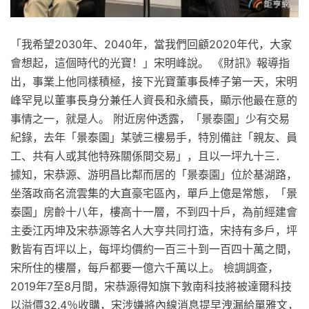
「我希望2030年、2040年，當我們回顧2020年代，大家
會想起，這個時代的光寶！」宋明峰說。 《財訊》報導指
出，事業上他同樣積極，接下光寶董事長棒子第一天，宋明
峰罕見以董事長身分兼任人資長和永續長，顯示他最在意的
事情之一，就是人。 附近房仲透露，「景泰園」少有交易
紀錄，去年「景泰園」某號三樓易手，特別備註「親友、員
工、共有人或其他特殊關係間交易」，且以一坪九十三．
據知，宋恭源、游明昌比鄰而居的「景泰園」位於基湖路，
坐落政商名流雲集的大直豪宅區內，單戶上億是常態，「景
泰園」房齡十八年，樓高十一層，不到四十戶，為前經建會
主委江丙坤及宋恭源等名人大亨共同打造，宋持有多戶，坪
數皆有百坪以上，每坪均價約一百三十到一百四十萬之間，
宋所住的樓層，每戶都要一億六千萬以上。 檢調調查，
2019年7至8月間，宋恭源得知旗下敦南科技將被達爾科技
以溢價32.4％收購，宋涉嫌將內線消息提早洩漏給單雅文，