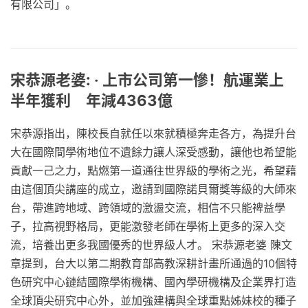
有限公司」。
宋恭源老婆: ‧ 上市公司第一慘！航運業上
半年獲利 年減4363億
宋恭源指出，陳校長自就任以來就積極奔走各方，為提升台
大在國際間學術地位不遺餘力讓人深受感動，讓他也希望能
貢獻一己之力，點燃第一道通往世界級的學術之光，希望藉
由這個頂尖講座的成立，邀請到國際諾貝爾獎等級的大師來
台，帶進跨地域、跨領域的激盪交流，相信不只能裨益學
子，拉高視野格局，更能激發老師在學術上更多的深入交
流，培養出更多我國優秀的世界級人才。 宋恭源老婆 陳文
章提到，台大以第二期教育部高教深耕計畫所通過的10個特
色研究中心鏈結國際學術機構、國內學研機構及企業界打造
全球頂尖研究中心外，並加強建構與全球重點姊妹校的種子