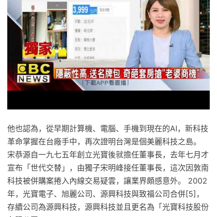
他也認為，從早期計算機、電腦、手機到現在的AI，新科技
革命掌握在台廠手中，再次證明台灣是個美麗科技之島。
宋恭源自一九七五年創立光寶後就擔任董事長，去年七月才
宣布「世代交替」，由獨子宋明峰接任董事長，這次因敦南
科技被併購案捲入內線交易疑雲，讓業界頗感意外。 2002
年，光寶電子、旭麗公司、源興科技與致福公司合併[5]，
存續公司為源興科技，源興科技並且更名為「光寶科技股份