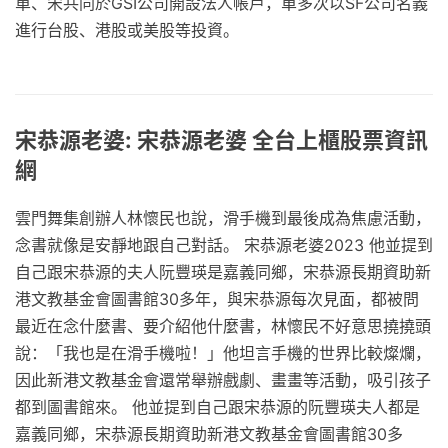
單、宋共同於GSI公司開設法人帳戶，單多次以SF公司名義
進行台股、港股或美股等投資。
宋恭源老婆: 宋恭源老婆 全台上櫃股票資訊
網
雲門舞集創辦人林懷民也說，滑手機到最後成為焦慮活動，
念書就像是安靜地跟自己對話。 宋恭源老婆2023 他並提到
自己跟宋恭源的夫人阮豐瑛是嘉義同鄉，宋恭源長期資助新
港文教基金會圖書館30多年，與宋恭源每次見面，都被問
最近在念什麼書、要介紹他什麼書，林懷民不好意思撓撓頭
說：「我也是在滑手機啦！」他坦言手機的世界比較燦爛，
因此新港文教基金會還常舉辦戲劇、畫畫等活動，吸引孩子
都到圖書館來。 他並提到自己跟宋恭源的阮豐瑛夫人都是
嘉義同鄉，宋恭源長期資助新港文教基金會圖書館30多