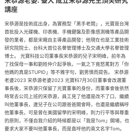
宋恭源老婆: 臺大 成立宋恭源先生頂尖研究
講座
宋恭源是技術底出身，為實務型「黑手老闆」，光寶是台灣
首批投入光碟機、印表機、手機鍵盤及影像感測機等產品開
發的業者，都是宋親自主導產品開發；他現在也是工業技術
研究院院士、台科大首位名譽管理博士及交通大學名譽管理
博士。 光寶科技公司董事長宋恭源的兒子宋明峰，前年為
了找保母一事和劉姓仲介起爭執，一氣之下竟怒罵對方「你
他媽的真是STUPID」等不雅字句，劉男憤而提告。 宋恭源
老婆2023 宋恭源老婆2023 光寶科7月30日董事會改選董
事長後，宋恭源只保留了光寶董事的身份，而董事會後依然
時常去公司上班的宋恭源，員工見了他還是改不了口、繼續
叫他董事長，連兒子在公司跟爸爸開會時，也還是繼續稱呼
他董事長，可是曾在美國留學的宋明峰，則力行平等與尊重
的原則，不僅自我介紹的時候都是以「我是Tom」開場，也
要求大家不要叫他董事長，而是直呼他的英文名字Tom。