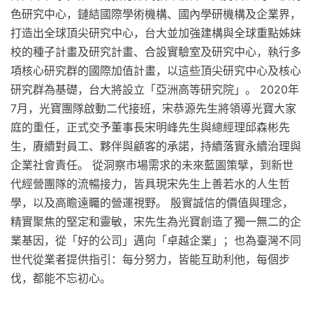
色研究中心，鏈結國際學術機構、國內學研機構及企業界，
打造出全球頂尖研究中心，台大並加強建構與全球重點姊妹
校的種子計畫及研究計畫、合設實驗室及研究中心，執行多
項核心研究群的國際加值計畫，以這些頂尖研究中心及核心
研究群為基礎，台大將設立「亞洲高等研究院」。 2020年
7月，光寶團隊啟動二代接班，宋恭源先生將領導光寶大家
庭的重任，正式交予董事長宋明峰先生與總經理邱森彬先
生，賡續對員工、夥伴與顧客的承諾，持續落實永續治理與
企業社會責任。 從洞察市場需求的未來藍圖策擘，到新世
代經營團隊的流暢接力，皆具現宋先生上善若水的人生哲
學，以及高瞻遠矚的營運視野。 殷實誠信的價值與理念，
精實聚焦的堅定和靈敏，宋先生為光寶創造了獨一無二的企
業基因，從「好的公司」邁向「卓越企業」；也為臺灣不同
世代從業者提供指引：每分努力，皆能互助利他，每個步
伐，都能不忘初心。