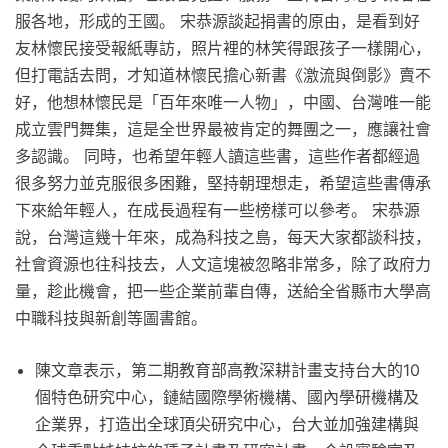
服各地，形成的王國。 宋恭源談起捐書的原由，是看到好
友林懷民接受報紙專訪，照片裡的林笑得跟孩子一樣開心，
但打電話去問，才知道林懷民擔心新書《激流與倒影》賣不
好，他想林懷民是「百年來唯一人物」，中國、台灣唯一能
成立雲門舞集，這是全世界最被肯定的舞團之一，應讓社會
多認識。 同時，也希望年輕人讀這些書，這些作者都經過
很多努力並克服很多困難，堅持朝理想走，希望這些書傳承
下來給年輕人，在成長過程有一些榜樣可以參考。 宋恭源
說，台灣這幾十年來，成為科技之島，每天大家都談科技，
社會資源也往科技去，人文這塊被忽略非常多，除了政府力
量，趁此機會，把一些企業前輩自傳，送給全省縣市大學高
中職科技與新創等圖書館。
陳文章表示，第二期教育部高教深耕計畫支持台大的10
個特色研究中心，鏈結國際學術機構、國內學研機構及
企業界，打造出全球頂尖研究中心，台大並加強建構與