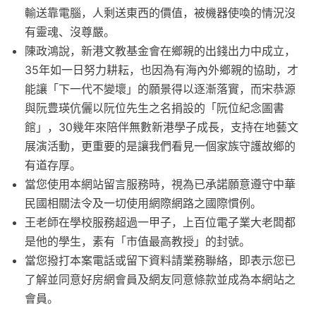
輸送靠電腦，人剩送東西的價值，被機器使喚的情況沒
有靈魂、沒尊嚴。
陳政鴻說，新港文教基金會在鄉親的出錢出力中成立，
35年如一日努力耕耘，也因為有海內外鄉親的協助，才
能讓「下一代不變壞」的願景得以逐漸落實，而宋恭源
與阮豊瑛伉儷以阮位先生之名捐設的「阮位紀念圖書
館」，30幾年來陪伴無數新港學子成長，支持在地藝文
展演活動，更重要的是讓我們看見一個家族守護故鄉的
有道存厚。
當您使用本網站留言服務時，視為已承諾願意遵守中華
民國相關法令及一切使用網際網路之國際慣例。
王老師在學校服務超過一甲子，上百位電子業大老闆都
是他的學生，素有「市值最高教授」的封號。
當您撥打本案電話或留下資料請業務聯絡，即表示您已
了解並同意好房網會員及網友同意條款並成為本網站之
會員。