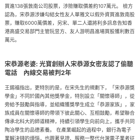
買進138張敦南公司股票，涉險賺取價差約107萬元。 檢方
認為，宋恭源涉嫌勾結女性友人單雅文以假外資買進敦南股
票，賺取6000萬價差，另宋、單二人還將利多訊息告知香
港高盛交易部門主管阮昱方、友人游明昌進場買股獲利數百
萬元。
宋恭源老婆: 光寶創辦人宋恭源女密友認了偷聽
電話 內線交易被判2年
王錫福指出，更特別的是，在宋先生的規劃下，「宋恭源獎
學金」不同於國內其他獎學金，特別設立「關懷導師」，從
旁給予鼓勵與指導，並組織獲獎學生成立「恭源家族」，家
族成員在關懷導師的帶領下彼此關心、互相鼓勵，希望聯合
傳承北科大的師道精神，持續引領學生向前向上，攜手共同
陶冶學生的品德素養。 在產業崛起的過程中，銀行為電子
業解決錢的煩惱，也跟著見證、服務一整代台灣電子業者征