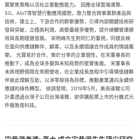
實聚焦策略以活化企業動態能力。 因應全球雲端運算、
5G、AIoT等智慧行動應用趨勢，致力整合跨事業群產品與
技術，建立上、下游合作的群聚優勢，引導內部關鍵技術研
發與突破，立穩高利潤、高壁壘競爭優勢，提升總體營運績
效與長期穩健發展。 宋明峰先生對同仁的重視，同樣反映
在面向供應鏈夥伴、顧客，以及永續倡議合作成員的情誠義
摯。 光寶易於合作、樂於分享的企業個性，在宋董事長的
推動下，成為全球多變與未知局勢的堅實後盾。 宋董事長
未將視野侷限在亮眼營收，在企業成長旅程中引導價值鏈夥
伴彼此理解互助，以淨零碳排為目標，推動產業邁向永續供
應鏈的綠色轉型。 檢調發現，2019年5月，美商達爾公司
計畫透過台灣子公司台灣達爾，欲併購股票上市的分離式元
件廠敦南科技。