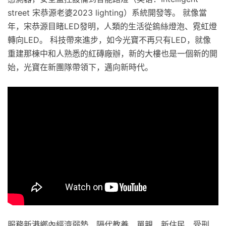
street 宋恭源老婆2023 lighting）系統開發等。 就像當
年，宋恭源目睹LED發明，人類的生活從鎢絲燈泡、霓虹燈
轉向LED。 科技帶來進步，如今光寶不再只有LED，就像
重建那棟中和人熟悉的紅磚廠辦，新的大樓也是一個新的開
始，光寶在新團隊帶領下，邁向新時代。
服務新港鄉內經濟弱勢、隔代教養、單親、新住民、受刑