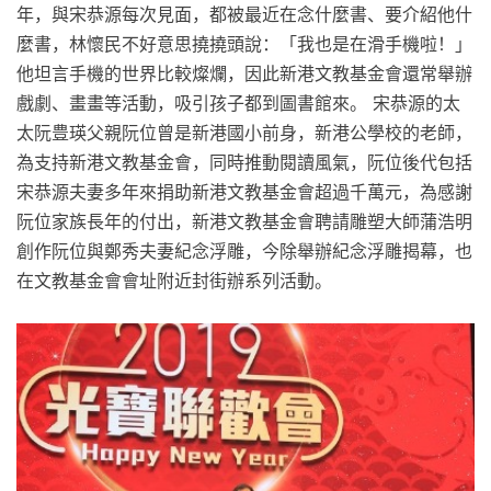
年，與宋恭源每次見面，都被最近在念什麼書、要介紹他什
麼書，林懷民不好意思撓撓頭說：「我也是在滑手機啦！」
他坦言手機的世界比較燦爛，因此新港文教基金會還常舉辦
戲劇、畫畫等活動，吸引孩子都到圖書館來。 宋恭源的太
太阮豊瑛父親阮位曾是新港國小前身，新港公學校的老師，
為支持新港文教基金會，同時推動閱讀風氣，阮位後代包括
宋恭源夫妻多年來捐助新港文教基金會超過千萬元，為感謝
阮位家族長年的付出，新港文教基金會聘請雕塑大師蒲浩明
創作阮位與鄭秀夫妻紀念浮雕，今除舉辦紀念浮雕揭幕，也
在文教基金會會址附近封街辦系列活動。