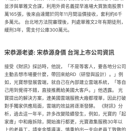
並涉與單雅文合謀，利用外資名義提早進場大買敦南股票1
萬165張，後來由達爾於同年11月間溢價接收，套利約6千
多萬元。 台北地方法院審理後，判處單雅文2年有期徒刑，
緩刑3年，需支付公庫300萬元。
宋恭源老婆: 宋恭源身價 台灣上市公司資訊
接受《財訊》採訪時，他說，「不是等客人，要各地分公司
主動去想市場要什麼，帶回來給RD（研發與設計）。」例
如，光寶想發展雲端，就自己在內部建立雲端系統，「等自
己用到覺得不錯，直接推薦給美國大客戶。」他透露。 光
寶提出的解決方案，連美國雲端服務大廠都埋單，因此打破
對手獨家供應局面，雲端的效益將逐漸發酵。 《財訊》分
析，過去這一年半，許多改變陸續發生，例如，光寶的「起
家庴」中和廠拆除，開始進行都更，光寶邀集服務30年以
上的老員工，請來金獎導演，慎重拍出一支向老員工致敬的