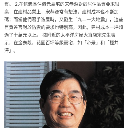
貲。 2.在信義區住億元豪宅的宋恭源對於居住品質要求很
高，在建材品質上，宋恭源常有想法，建材成本也不斷加
碼；而當他們著手造屋時，又發生「九二一大地震」，這些
巨賈達官對於防震的要求也特別高，因此，建材成本一坪超
過了十萬元以上。 據附近的太平洋房屋大直店宋先生表
示，在金泰段，花園百坪等級豪宅，如「帝景」和「輕井
澤」。