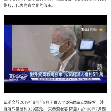
影片，代表光寶文化的傳承。
單蕙文於2019年6月至8月間買入410張敦南公司股票，涉
嫌賺取價差約339萬元。 宋恭源老婆 阮昱方於108年7月間