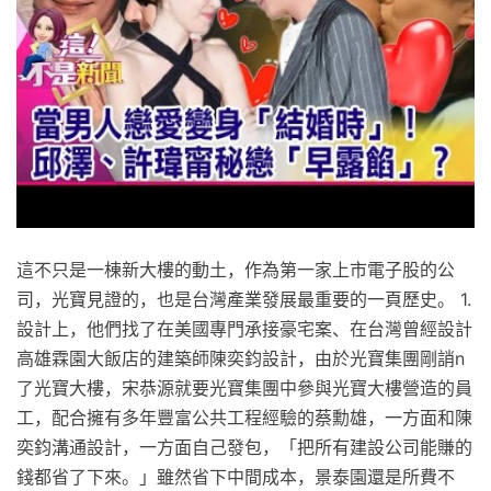
這不只是一棟新大樓的動土，作為第一家上市電子股的公
司，光寶見證的，也是台灣產業發展最重要的一頁歷史。 1.
設計上，他們找了在美國專門承接豪宅案、在台灣曾經設計
高雄霖園大飯店的建築師陳奕鈞設計，由於光寶集團剛誚n
了光寶大樓，宋恭源就要光寶集團中參與光寶大樓營造的員
工，配合擁有多年豐富公共工程經驗的蔡勳雄，一方面和陳
奕鈞溝通設計，一方面自己發包，「把所有建設公司能賺的
錢都省了下來。」雖然省下中間成本，景泰園還是所費不