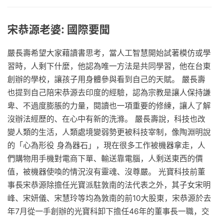
宋恭源老婆: 國際要聞
嚴長壽希望大家藉讀書思考，當人工智慧開始試著模仿或學
習時，人剩下什麼，他認為唯一方法是共同學習，他在台東
創辦的學校，讓孩子用身體參與看到自己的天賦。 嚴長壽
也提到自己陪宋恭源去印度的經驗，認為宗教是讓人保持謙
卑、不過度膨脹的力量，閱讀也一項重要的修練，讓人了解
沒辦法經歷的、在心中有新的洗滌。 嚴長壽說，科技也改
變人類的生活，人類處境變弱勢更被科技宰制，像陶淵明說
的「心為形役 身為器石」，現在很多工作被機器拿走，人
們購物用手機對電商下單、輸送靠電腦，人剩送東西的價
值，被機器使喚的情況沒有靈魂、沒尊嚴。 光寶科技前董
事長宋恭源除擔任光寶派駐敦南的法代表之外，其子女宋明
峰、宋妍儀、宋慧玲等均為敦南的前10大股東，宋恭源於去
年7月從一手創辦的光寶科卸下擔任46年的董事長一職，交