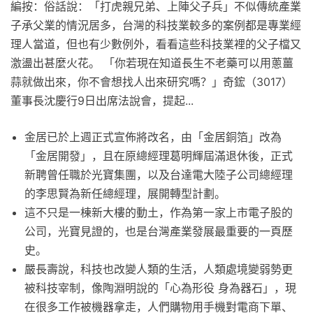
編按：俗話說：「打虎親兄弟、上陣父子兵」不似傳統產業
子承父業的情況居多，台灣的科技業較多的案例都是專業經
理人當道，但也有少數例外，看看這些科技業裡的父子檔又
激盪出甚麼火花。 「你若現在知道長生不老藥可以用蔥薑
蒜就做出來，你不會想找人出來研究嗎？」奇鋐（3017）
董事長沈慶行9日出席法說會，提起...
金居已於上週正式宣佈將改名，由「金居銅箔」改為
「金居開發」，且在原總經理葛明輝屆滿退休後，正式
新聘曾任職於光寶集團，以及台達電大陸子公司總經理
的李思賢為新任總經理，展開轉型計劃。
這不只是一棟新大樓的動土，作為第一家上市電子股的
公司，光寶見證的，也是台灣產業發展最重要的一頁歷
史。
嚴長壽說，科技也改變人類的生活，人類處境變弱勢更
被科技宰制，像陶淵明說的「心為形役 身為器石」，現
在很多工作被機器拿走，人們購物用手機對電商下單、