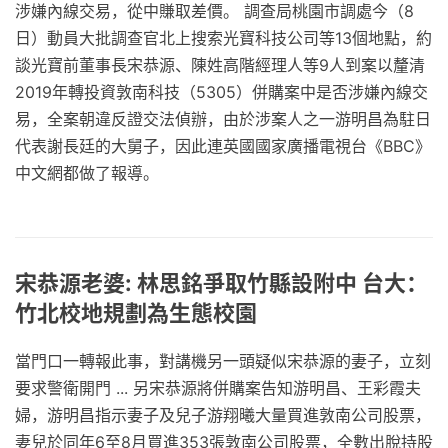
涉嫌內線交易，從中賺取差價。 調查局桃園市調處今（8
日）動員大批調查官北上搜索光寶科技公司等13個地點，約
談光寶前董事長宋恭源、陳姓高階經理人等9人到案以釐清
2019年轉投資敦南科技（5305）併購案中是否涉嫌內線交
易，全案朝違反證交法偵辦，由於涉案人之一游明昌為駐日
代表謝長廷的大舅子，因此連英國國家廣播電視台《BBC》
中文網都做了報導。
宋恭源老婆: 林思銘爭取竹縣設附中 台大：
竹北校地規劃為生態校園
當門口一轉報此事，對講機另一頭疑似宋恭源的妻子，立刻
要求警衛開門 ... 另宋恭源將併購案告知游明昌、王彩霞夫
婦，游明昌指示妻子及兒子游翔曦大量買進敦南公司股票，
妻兒於同年6至8月買進353張敦南公司股票，全數出脫持股