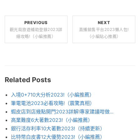
PREVIOUS
NEXT
觀光局旅遊補助登錄2023詳
直播銷售平台2023懶人包!
細攻略!（小編推薦）
（小編貼心推薦）
Related Posts
入境0+710大分析2023!（小編推薦）
筆電電池2023必看攻略!（震驚真相）
蝦皮店到店幾點開門2023詳解!專家建議咁做...
高業難度6大著數2023!（小編推薦）
銀行活存利率10大著數2023!（持續更新）
比特幣白皮書12大優勢2023!（小編推薦）