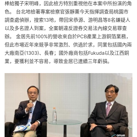
棒給獨子宋明峰，因此檢方特別重視他在本案中所扮演的角
色。 台北地檢署專案檢察官張靜薰今天指揮調查局桃園市
調查處偵辦，搜索13地，帶回宋恭源、游明昌等8名嫌疑人
以及多名證人到案，全案朝違反證券交易法內線交易罪查
辦。 金居先前100%的營收來自於PCB產業上游銅箔業務，
但此市場近年來競爭非常激烈、供過於求，同業包括國內兩
大廠南亞(1303)、長春；國外廠商包括Fukuda以及江西銅
業，要獲利並不容易，導致金居已連續三年虧損。