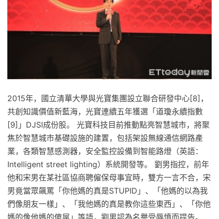
2015年，國立清華大學與光寶集團設立聯合研發中心[8]，
共創知識價值新藍海，光寶連續五年獲選「道瓊永續指數
[9]」DJSI成份股。 光寶科技目前推動點亮智慧城市，將聚
焦於智慧城市基礎設施的建置，包括架設無線通信網路產
業，各類智慧感測器，安全監控設備到智能路燈（英語：
Intelligent street lighting）系統開發等。 劉男指控，前年
他和宋男在某社區協商聘僱保母事宜時，雙方一言不合，宋
男竟當眾飆罵「你他媽的真是STUPID」、「他媽的以為我
們像朋友一樣」、「我他媽的真是教你這些東西」、「你他
媽的像他媽的傻屌」等語，劉男認為名譽受辱憤而提告。