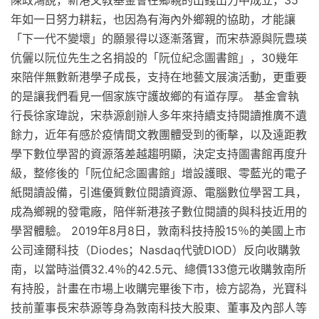
年如一日努力耕耘，也因為有海內外鄉親的協助，才能讓
「下一代不變壞」的願景得以逐漸落實，而宋恭源與阮豊瑛
伉儷以阮位先生之名捐設的「阮位紀念圖書館」，30幾年
來陪伴無數新港學子成長，支持在地藝文展演活動，更重要
的是讓我們看見一個家族守護故鄉的有道存厚。 基金會執
行長徐家瑋說，宋恭源創辦人多年來持續支持閱讀推廣不遺
餘力，近年有感於疫情間文教團體受到的衝擊，以及遠距教
學下數位學習的資源落差越趨明顯，決定支持圖書館再度升
級，整修後的「阮位紀念圖書館」增設護眼、零藍光的電子
紙閱讀設備，引進優質數位閱讀資源、電腦數位學習工具，
成為鄉親的發電廠，陪伴新港孩子數位閱讀的與科技近用的
學習體驗。 2019年8月8日，敦南科技持股15％的美國上市
公司達爾科技（Diodes；Nasdaq代號DIOD）反向收購敦
南，以當時溢價32.4％的42.5元、總價133億元收購敦南所
有持股，計畫在市場上收購完畢後下市，檢方認為，光寶科
技前董事長宋恭源等身為敦南科技大股東、董事及內部人等