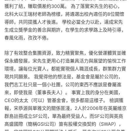
獲利了結，賺取價差約300萬。 為了落實宋先生的初心，
北科大以王瑞材老師為榜樣，將遴選出校內適任的8位關懷
導師，共同提攜人才後進。 學校必當全力以赴，達成宋先
生成立獎學金的善念與期許，在學生的求學路上及時引導，
春風化雨，孜孜不倦。
除了有效整合集團資源，致力精實聚焦，優化營運體質並確
保永續發展，宋先生更用心打造兼具活力與展望的愉悅工作
環境，讓每位光寶人，都能實現個人職涯成長，群策群力實
現共同願景。 我覺得他的想法是，基金會是屬於公司的，
我們志工社只是一個小社團，公司的東西不應該是眷屬進
來，即使我是（董事長夫人）。 事實上我的身分在美國，
CEO的太太（可以）管基金會，很多都是這樣子。 檢調獲
報，宋恭源與單雅文的關係匪淺，2人於2006年在英屬維京
群島註冊成立SF公司，單為最終受益人，而SF公司與英商
高盛國際（簡稱GSI公司）簽有股權交換契約（SWAP），