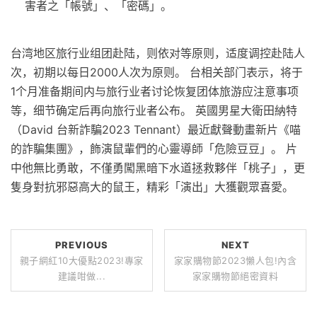
害者之「帳號」、「密碼」。
台湾地区旅行业组团赴陆，则依对等原则，适度调控赴陆人
次，初期以每日2000人次为原则。 台相关部门表示，将于
1个月准备期间内与旅行业者讨论恢复团体旅游应注意事项
等，细节确定后再向旅行业者公布。 英國男星大衛田納特
（David 台新詐騙2023 Tennant）最近獻聲動畫新片《喵
的詐騙集團》，飾演鼠輩們的心靈導師「危險豆豆」。 片
中他無比勇敢，不僅勇闖黑暗下水道拯救夥伴「桃子」，更
隻身對抗邪惡高大的鼠王，精彩「演出」大獲觀眾喜愛。
PREVIOUS
NEXT
親子網紅10大優點2023!專家
家家購物節2023懶人包!內含
建議咁做...
家家購物節絕密資料