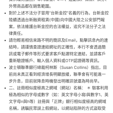
外幣商品都在銷售範圍。
對於上述不法分子冒用“台新金控”名義的行為，台新金控
陸續透過台新融資租賃(中國)向中國大陸之公安部門報
案，依法維護台新金控的合法權益，追究不法分子之法
律責任。
請勿輕易相信來路不明的簡訊及Email，點擊訊息內的連
結時，請謹慎查證連結網址的正確性，本行不會透過簡
訊或電子郵件等形式要求客戶點選特定連結，並請客戶
重新驗證帳戶、輸入個人資料或OTP認證碼等資訊。
波士頓聯準銀行總裁柯林斯（Susan Collins）指出，目
前尚未真正看到經濟增長明顯放緩，聯準會有可能進一
步升息，目前就降息時機發出明確訊號還為時尚早。
二、註冊相似度極高之網域（網站）名稱： ＊ 駭客利用
極為相似的字母或數字（如：英文字母小寫l與數字1、英
文字母n與h等）註冊與「正牌」銀行相似度極高的網域
名稱，誘騙民眾誤上假網站，以網站陷阱的方式盜取受