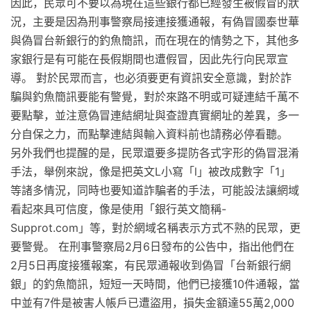
因此，民眾可不要以為現在這些銀行都已經發生被假冒的狀
況，主要是因為刑事警察局接連接獲通報，有偽冒國泰世華
與偽冒台新銀行的釣魚簡訊，而在現在的情勢之下，其他多
家銀行是有可能在長假期間也遭假冒，因此先行向民眾宣
導。 對於民眾而言，也必須要更有資訊安全意識，對於詐
騙與釣魚簡訊要能有警覺，對於來路不明或可疑連結千萬不
要點擊，並注意偽冒連結網址與查證真實網址的差異，多一
分自保之力，而點擊連結與輸入資料前也請務必停看聽。
另外我們也提醒的是，民眾還要多提防各式字形的偽冒混淆
手法，舉例來說，像是把英文L小寫「l」被改成數字「1」
等諸多情況，同時也要知道詐騙者的手法，可能設法讓網域
看起來具可信度，像是使用「銀行英文簡稱-
Supprot.com」等，對於網域名稱表示方式不熟的民眾，更
要警覺。 在刑事警察局2月6日發布的公告中，指出他們在
2月5日再度接獲報案，有民眾通報收到偽冒「台新銀行網
銀」的釣魚簡訊，短短一天時間，他們已接獲10件通報，當
中並有7件是被害人帳戶已遭盜用，損失金額達55萬2,000