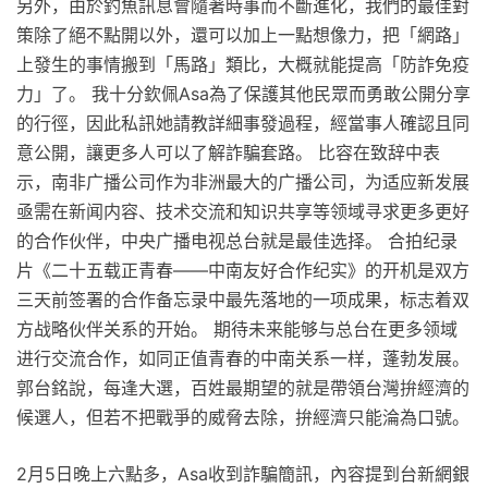
另外，由於釣魚訊息會隨著時事而不斷進化，我們的最佳對
策除了絕不點開以外，還可以加上一點想像力，把「網路」
上發生的事情搬到「馬路」類比，大概就能提高「防詐免疫
力」了。 我十分欽佩Asa為了保護其他民眾而勇敢公開分享
的行徑，因此私訊她請教詳細事發過程，經當事人確認且同
意公開，讓更多人可以了解詐騙套路。 比容在致辞中表
示，南非广播公司作为非洲最大的广播公司，为适应新发展
亟需在新闻内容、技术交流和知识共享等领域寻求更多更好
的合作伙伴，中央广播电视总台就是最佳选择。 合拍纪录
片《二十五载正青春——中南友好合作纪实》的开机是双方
三天前签署的合作备忘录中最先落地的一项成果，标志着双
方战略伙伴关系的开始。 期待未来能够与总台在更多领域
进行交流合作，如同正值青春的中南关系一样，蓬勃发展。
郭台銘說，每逢大選，百姓最期望的就是帶領台灣拚經濟的
候選人，但若不把戰爭的威脅去除，拚經濟只能淪為口號。
2月5日晚上六點多，Asa收到詐騙簡訊，內容提到台新網銀