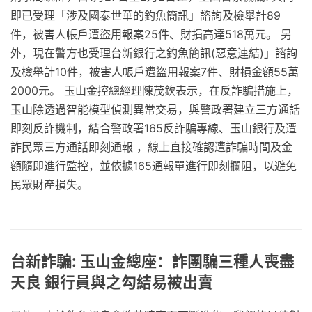
即已受理「涉及國泰世華的釣魚簡訊」諮詢及檢舉計89
件，被害人帳戶遭盜用報案25件、財損高達518萬元。 另
外，現在警方也受理台新銀行之釣魚簡訊(惡意連結)」諮詢
及檢舉計10件，被害人帳戶遭盜用報案7件、財損金額55萬
2000元。 玉山金控總經理陳茂欽表示，在反詐騙措施上，
玉山除透過智能模型偵測異常交易，與警政署建立三方通話
即刻反詐機制，結合警政署165反詐騙專線、玉山銀行及遭
詐民眾三方通話即刻通報 ，線上直接確認遭詐騙時間及金
額隨即進行監控，並依據165通報單進行即刻攔阻，以避免
民眾財產損失。
台新詐騙: 玉山金總座：詐團騙三種人喪盡
天良 銀行員與之勾結易被出賣