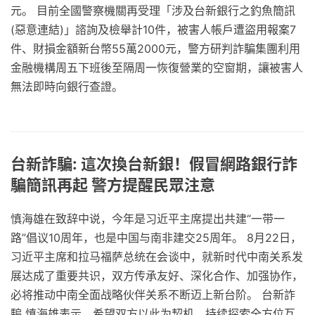
元。 目前全國警察機關再受理「涉及台新銀行之釣魚簡訊
(惡意連結)」諮詢及檢舉計10件，被害人帳戶遭盜用報案7
件、財損金額新台幣55萬2000元，警方研判詐騙集團利用
金融機構周五下班後至隔周一恢復營業的空窗期，讓被害人
無法即時向銀行查證。
台新詐騙: 這次換台新銀！假冒網路銀行詐
騙簡訊再起 警方提醒民眾注意
慎海雄在致辞中说，今年是习近平主席提出共建“一带一
路”倡议10周年，也是中国与南非建交25周年。 8月22日，
习近平主席和拉马福萨总统在会谈中，就新时代中南关系发
展达成了重要共识，双方传承友好、深化合作、加强协作，
必将推动中南全面战略伙伴关系不断迈上新台阶。 台新詐
騙 慎海雄表示，希望双方以此为契机，持续探索全方位互