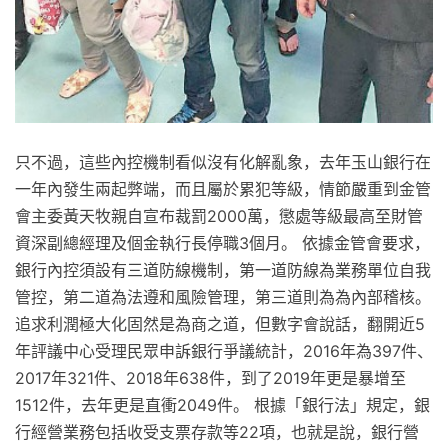
只不過，這些內控機制看似沒有化解亂象，去年玉山銀行在
一年內發生兩起弊端，而且屬於累犯等級，情節嚴重到金管
會主委黃天牧親自宣布裁罰2000萬，懲處等級最高至財管
資深副總經理及個金執行長停職3個月。 依據金管會要求，
銀行內控須設有三道防線機制，第一道防線為業務單位自我
管控，第二道為法遵和風險管理，第三道則為為內部稽核。
追求利潤極大化固然是為商之道，但數字會說話，翻開近5
年評議中心受理民眾申訴銀行爭議統計，2016年為397件、
2017年321件、2018年638件，到了2019年更是暴增至
1512件，去年更是直衝2049件。 根據「銀行法」規定，銀
行經營業務包括收受支票存款等22項，也就是說，銀行營