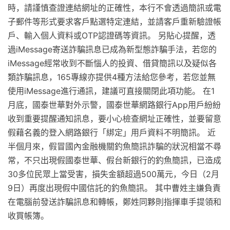
時，請謹慎查證連結網址的正確性，本行不會透過簡訊或電
子郵件等形式要求客戶點選特定連結，並請客戶重新驗證帳
戶、輸入個人資料或OTP認證碼等資訊。 另貼心提醒，透
過iMessage寄送詐騙訊息已成為新型態詐騙手法，若您的
iMessage經常收到不斷惱人的投資、借貸簡訊以及疑似各
類詐騙訊息，165專線亦提供4種方法給您參考，若您並無
使用iMessage進行通訊，建議可直接關閉此項功能。 在1
月底，國泰世華對外示警，國泰世華網路銀行App用戶紛紛
收到重要提醒通知訊息，要小心檢查網址正確性，並要留意
假藉名義的登入網路銀行「綁定」用戶資料不明簡訊。 近
半個月來，假冒國內金融機關釣魚簡訊詐騙的狀況相當不尋
常，不只出現假國泰世華、假台新銀行的釣魚簡訊，已造成
30多位民眾上當受害，損失金額超過500萬元，今日（2月
9日）再度出現假中國信託的釣魚簡訊。 其中曹姓主嫌負責
在電腦前發送詐騙訊息和轉帳，鄭姓同夥則指揮車手提領和
收買帳簿。