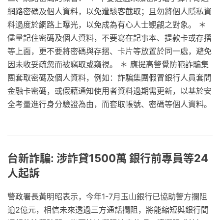
網路密碼及個人資料，以免遭駭客截取；且勿將個人隱私資
料過度於網路上曝光，以免成為有心人士覬覦之對象。 ＊
儘量記住密碼及個人資料，不要寫在記事本、提款卡或存摺
等上面，更不要將密碼與存摺、卡片等放置於同一處，避免
因未收妥疏忽而被竊取或窺視。 ＊ 應提高警覺防範詐騙集
團套取密碼及個人資料，例如：詐騙集團假冒銀行人員套問
金融卡密碼，或假藉通知使用者資料過期需更新，以基於安
全考量進行身分驗證為由，而套取帳號、密碼等個人資料。
台新詐騙: 涉詐貸1500萬 銀行前專員等24
人起訴
警政署長黃明昭表示，今年1-7月玉山銀行已協助警方攔阻
逾2億元，相信未來透過三方通話攔阻，將能縮短與銀行間