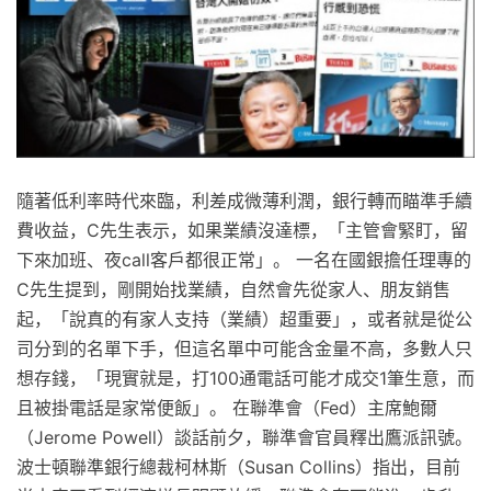
隨著低利率時代來臨，利差成微薄利潤，銀行轉而瞄準手續
費收益，C先生表示，如果業績沒達標，「主管會緊盯，留
下來加班、夜call客戶都很正常」。 一名在國銀擔任理專的
C先生提到，剛開始找業績，自然會先從家人、朋友銷售
起，「說真的有家人支持（業績）超重要」，或者就是從公
司分到的名單下手，但這名單中可能含金量不高，多數人只
想存錢，「現實就是，打100通電話可能才成交1筆生意，而
且被掛電話是家常便飯」。 在聯準會（Fed）主席鮑爾
（Jerome Powell）談話前夕，聯準會官員釋出鷹派訊號。
波士頓聯準銀行總裁柯林斯（Susan Collins）指出，目前