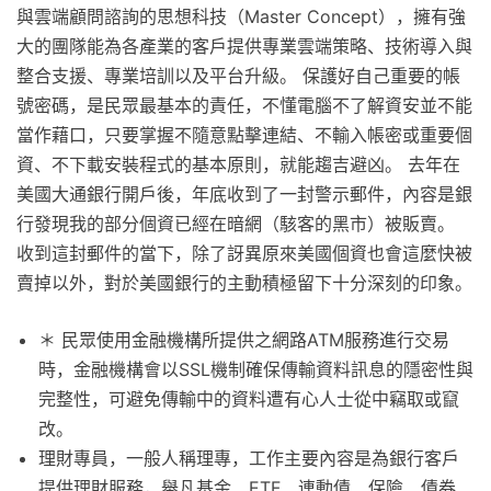
與雲端顧問諮詢的思想科技（Master Concept），擁有強
大的團隊能為各產業的客戶提供專業雲端策略、技術導入與
整合支援、專業培訓以及平台升級。 保護好自己重要的帳
號密碼，是民眾最基本的責任，不懂電腦不了解資安並不能
當作藉口，只要掌握不隨意點擊連結、不輸入帳密或重要個
資、不下載安裝程式的基本原則，就能趨吉避凶。 去年在
美國大通銀行開戶後，年底收到了一封警示郵件，內容是銀
行發現我的部分個資已經在暗網（駭客的黑市）被販賣。
收到這封郵件的當下，除了訝異原來美國個資也會這麼快被
賣掉以外，對於美國銀行的主動積極留下十分深刻的印象。
＊ 民眾使用金融機構所提供之網路ATM服務進行交易
時，金融機構會以SSL機制確保傳輸資料訊息的隱密性與
完整性，可避免傳輸中的資料遭有心人士從中竊取或竄
改。
理財專員，一般人稱理專，工作主要內容是為銀行客戶
提供理財服務，舉凡基金、ETF、連動債、保險、債券、