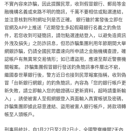
不實內容來詐騙，因此提醒民眾，收到假冒銀行、郵局等金
融機構名義或來路不明的簡訊，千萬不要相信或點選連結，
並注意核對所附網址列是否正確。 銀行雖於案發後立即在
官網及APP上推送「近期發生多起假藉銀行名義之釣魚信
件，若您收到可疑簡訊，請勿點選連結登入，以避免造資訊
外洩及損失」之防詐訊息，但恐詐騙集團利用年節期間大舉
網銀詐騙，仍請全國民眾盡速向所申請之金融機構查證，確
認帳戶有無異常交易情形；如已遭盜用，應速至鄰近警察機
關報案。 詐騙集團假冒銀行發送釣魚簡訊事件層出不窮，
繼國泰世華銀行後，警方近日也接到民眾報案指稱，收到偽
冒「台新銀行網銀」的釣魚簡訊，內容為「您的銀行帳戶更
新失敗，請立即輸入您的驗證碼以更新資料，超時請重新輸
入」，誘使被害人至假網銀登入頁面輸入真實帳號及密碼，
詐騙集團即據此惡意連結、盜用被害人銀行帳戶，將款項轉
帳至人頭帳戶。
刑事局統計，自1月27日至2月2日止，全國警察機關7天內