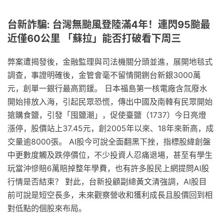
台新詐騙: 台灣無颱風登陸滿4年！連閃95颱最
近僅60公里 「蘇拉」能否打破看下周三
弊案遭揭發後，金融監理與司法機關分頭並進，展開地毯式
調查，事證明確後，金管會毫不留情開鍘台新銀3000萬
元，創單一銀行最高罰鍰。 日本福島第一核電廠含氚廢水
開始排放入海，引起民眾恐慌，傳出中國及南韓有民眾開始
搶購食鹽，引發「囤鹽潮」，促使臺鹽（1737）今日亮燈
漲停，股價站上37.45元，創2005年以來、18年來新高，成
交量逾8000張。 AI股今可說全面翻黑下挫，指標股緯創盤
中更數度觸及跌停價位，不少投資人忍痛退場，甚至有學生
玩當沖慘賠6萬賠掉整年學費，也有許多股民上網提問AI股
行情是否結束？ 對此，台新投顧副總黃文清強調，AI股目
前可說是短空長多，未來觀察營收和獲利成長且股價回到相
對低點的個股來布局。