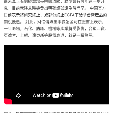
尚未真正看到經濟增長明顯放緩，聯準會有可能進一步升
息，目前就降息時機發出明確訊號還為時尚早。 中國官方
日前表示將研究終止、或部分終止ECFA下給予台灣產品的
關稅優惠。 對此，財信傳媒董事長謝金河在臉書上表示，
一旦退場，石化、紡織、機械等產業將受影響，台塑四寶、
亞德客、上銀、遠東新等股價衰退，就是一種警訊。