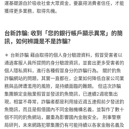
運基礎源自於吸收社會大眾資金，要贏得消費者信任，才能
獲得更多業務，取得先機。
台新詐騙: 收到「您的銀行帳戶顯示異常」的簡
訊，如何辨識是不是詐騙？
＊ 台新詐騙 藉由取得的個人身分驗證資料，假冒受害者以
通過客服人員所提問的身分驗證資訊，並套出更多受害者的
個人隱私資料，進行各種假冒身分的詐騙行為。 關於釣魚
詐騙網站的問題，其實一直都在，企業如何降低自家公司業
務與品牌遭濫用的風險，是持續面臨的難題。 但這次詐騙
集團鎖定金融業假冒並發送釣魚簡訊，已連續2週密集出
現，相當不尋常，詐騙者都是利用接近週五連假前夕發送釣
魚簡訊，而且是假借國內不同金融機構名義，並製作了數十
個不同的釣魚網站，嚴重為影響國內金融安全。 刑事警察
局研判，未來網路犯罪集團仍有可能持續以各家金融名義及