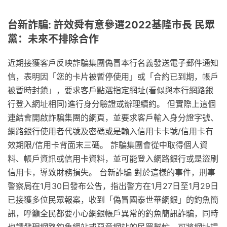
台新詐騙: 許效舜有意參選2022基隆市長 民眾
黨：未來不排除合作
近期接獲客戶反映詐騙集團偽冒本行名義發送電子郵件通知
信，表明因「您的卡片被暫停使用」或「合約已到期，帳戶
被暫時封鎖」，要求客戶點選指定網址(看似與本行網路銀
行登入網址相同)進行身分驗證或辦理續約。 但實際上這個
連結會開啟詐騙集團的網頁，並要求客戶輸入身分證字號、
網路銀行使用者代號及密碼或是輸入信用卡卡號/信用卡有
效期限/信用卡背面末三碼。 詐騙集團會從中取得個人資
料、帳戶資訊或信用卡資料，並可能登入網路銀行或是盜刷
信用卡，導致財務損失。 台新詐騙 對於這樣的事件，刑事
警察局在1月30日發布公告，指出警方在1月27日至1月29日
已接獲多位民眾報案，收到「偽冒國泰世華網銀」的釣魚簡
訊，呼籲全民都要小心網銀帳戶異常的釣魚簡訊詐騙，同時
也請發現網路釣魚網站或惡意網站的民眾幫忙，可將網址提