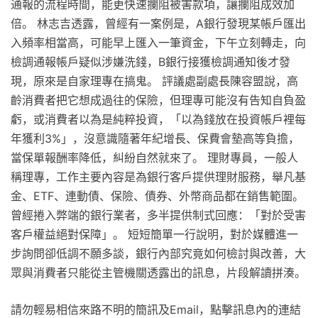
通報的流程時間，能更快速攔阻被害款項，讓攔阻成效加
倍。 林志吉透露，曾經有一案例是，A銀行發現某帳戶匯出
入頻率相當高，可能早上匯入一筆資金，下午立刻轉走，向
檢調通報帳戶疑似涉嫌洗錢，B銀行接獲檢調通知後才發
現，原來是自家理專在搞鬼。 評議處副處長陳容盟說，高
齡消費者把它想成過往的保險，但理專可能沒有告知自負盈
虧，或消費者以為是純粹投資，「以為錢放在投資帳戶裡每
年獲利3%」，沒意識隨著年紀增長、保費會墊高等負擔，
當保單報酬率降低，糾紛自然就來了。 理財專員，一般人
稱理專，工作主要內容是為銀行客戶提供理財服務，舉凡基
金、ETF、連動債、保險、債券、外幣商品都在銷售範圍。
曾經捲入弊端的銀行業者，多半提供制式回應：「對於受害
客戶權益絕對保障」。 短短簡單一行說明，對於媒體進一
步詢問卻低調不願多談，銀行內部究竟如何檢討與改善，大
眾與消費者只能從主管機關透露出的訊息，片段解讀拼湊。
請勿輕易相信來路不明的簡訊及Email，點擊訊息內的連結