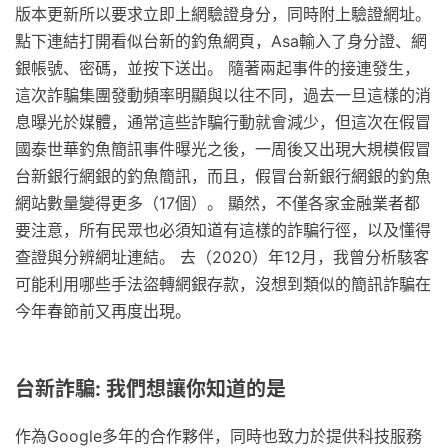
版本更新所以要求立即上網驗證身分，同時附上驗證網址。
點下連結打開看似台新的釣魚網頁，Asa輸入了身分證、網
銀帳號、密碼，並按下送出。 隨著兩起事件的接連發生，
這次詐騙集團發動頻率明顯與以往不同，過去一旦這樣的消
息曝光於媒體，通常這些詐騙行動就會減少，但這次在假冒
國泰世華釣魚簡訊事件曝光之後，一周後又出現大規模假冒
台新銀行網銀的釣魚簡訊，而且，假冒台新銀行網銀的釣魚
網站數量變得更多（17個）。 顯然，不僅各家金融業者都
要注意，所有民眾也必須知道有這樣的詐騙行徑，以及懂得
查證與分辨網址連結。 去（2020）年12月，我曾分析駭客
可能利用哪些手法盜轉網銀存款，沒想到類似的簡訊詐騙在
今年春節前又再度出現。
台新詐騙: 我們想讓你知道的是
作為Google多年的合作夥伴，同時也致力於提供科技服務